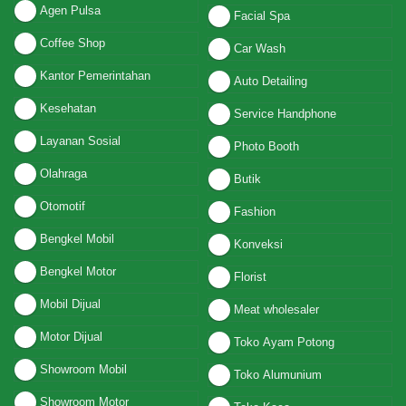
Agen Pulsa
Facial Spa
Coffee Shop
Car Wash
Kantor Pemerintahan
Auto Detailing
Kesehatan
Service Handphone
Layanan Sosial
Photo Booth
Olahraga
Butik
Otomotif
Fashion
Bengkel Mobil
Konveksi
Bengkel Motor
Florist
Mobil Dijual
Meat wholesaler
Motor Dijual
Toko Ayam Potong
Showroom Mobil
Toko Alumunium
Showroom Motor