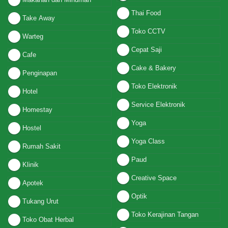
Thai Food
Take Away
Toko CCTV
Warteg
Cepat Saji
Cafe
Cake & Bakery
Penginapan
Toko Elektronik
Hotel
Service Elektronik
Homestay
Yoga
Hostel
Yoga Class
Rumah Sakit
Paud
Klinik
Creative Space
Apotek
Optik
Tukang Urut
Toko Kerajinan Tangan
Toko Obat Herbal