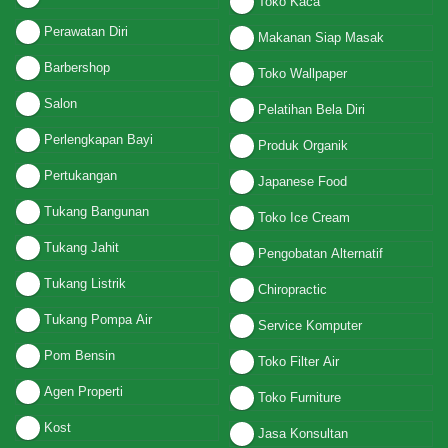
Toko Kaca
Perawatan Diri
Makanan Siap Masak
Barbershop
Toko Wallpaper
Salon
Pelatihan Bela Diri
Perlengkapan Bayi
Produk Organik
Pertukangan
Japanese Food
Tukang Bangunan
Toko Ice Cream
Tukang Jahit
Pengobatan Alternatif
Tukang Listrik
Chiropractic
Tukang Pompa Air
Service Komputer
Pom Bensin
Toko Filter Air
Agen Properti
Toko Furniture
Kost
Jasa Konsultan