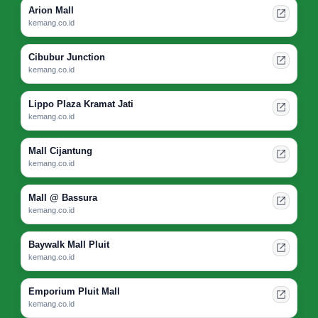
Arion Mall
kemang.co.id
Cibubur Junction
kemang.co.id
Lippo Plaza Kramat Jati
kemang.co.id
Mall Cijantung
kemang.co.id
Mall @ Bassura
kemang.co.id
Baywalk Mall Pluit
kemang.co.id
Emporium Pluit Mall
kemang.co.id