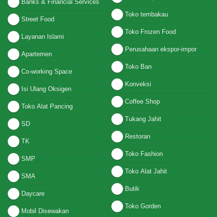
Banks & Financial Services
Toko tembakau
Street Food
Toko Frozen Food
Layanan Islami
Perusahaan ekspor-impor
Apartemen
Toko Ban
Co-working Space
Konveksi
Isi Ulang Oksigen
Coffee Shop
Toko Alat Pancing
Tukang Jahit
SD
Restoran
TK
Toko Fashion
SMP
Toko Alat Jahit
SMA
Butik
Daycare
Toko Gorden
Mobil Disewakan