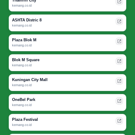
Thamrin City
kemang.co.id
ASHTA Distric 8
kemang.co.id
Plaza Blok M
kemang.co.id
Blok M Square
kemang.co.id
Kuningan City Mall
kemang.co.id
OneBel Park
kemang.co.id
Plaza Festival
kemang.co.id