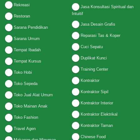
Rekreasi
Jasa Konsultasi Spiritual dan
Intuitif
Restoran
Jasa Desain Grafis
Sarana Pendidikan
Reparasi Tas & Koper
Sarana Umum
Cuci Sepatu
Tempat Ibadah
Duplikat Kunci
Tempat Kursus
Training Center
Toko Hobi
Kontraktor
Toko Sepeda
Kontraktor Sipil
Toko Jual Alat Umum
Kontraktor Interior
Toko Mainan Anak
Kontraktor Elektrikal
Toko Fashion
Kontraktor Taman
Travel Agen
Chinese Food
Makanan dan Minuman