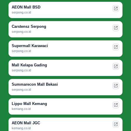
AEON Mall BSD
serpong.co.id
Carstensz Serpong
serpong.co.id
Supermall Karawaci
serpong.co.id
Mall Kelapa Gading
serpong.co.id
Summarecon Mall Bekasi
serpong.co.id
Lippo Mall Kemang
kemang.co.id
AEON Mall JGC
kemang.co.id