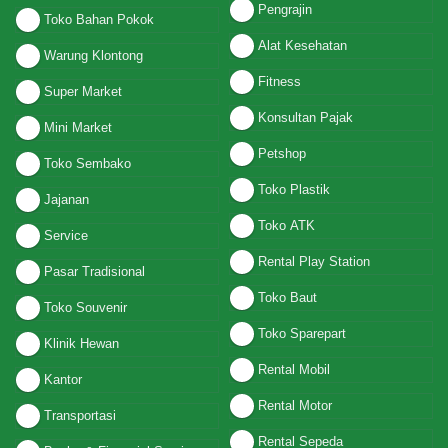
Pengrajin
Toko Bahan Pokok
Alat Kesehatan
Warung Klontong
Fitness
Super Market
Konsultan Pajak
Mini Market
Petshop
Toko Sembako
Toko Plastik
Jajanan
Toko ATK
Service
Rental Play Station
Pasar Tradisional
Toko Baut
Toko Souvenir
Toko Sparepart
Klinik Hewan
Rental Mobil
Kantor
Rental Motor
Transportasi
Rental Sepeda