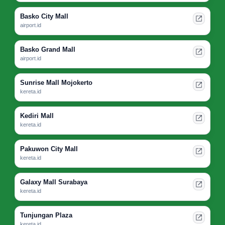
Basko City Mall
airport.id
Basko Grand Mall
airport.id
Sunrise Mall Mojokerto
kereta.id
Kediri Mall
kereta.id
Pakuwon City Mall
kereta.id
Galaxy Mall Surabaya
kereta.id
Tunjungan Plaza
kereta.id