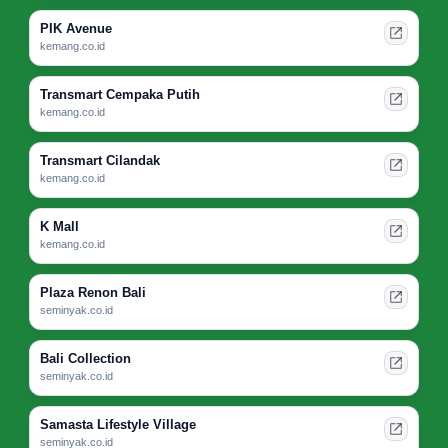
PIK Avenue
kemang.co.id
Transmart Cempaka Putih
kemang.co.id
Transmart Cilandak
kemang.co.id
K Mall
kemang.co.id
Plaza Renon Bali
seminyak.co.id
Bali Collection
seminyak.co.id
Samasta Lifestyle Village
seminyak.co.id