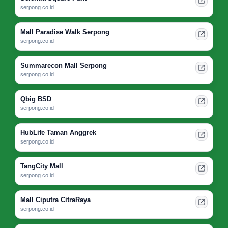
serpong.co.id
Mall Paradise Walk Serpong
serpong.co.id
Summarecon Mall Serpong
serpong.co.id
Qbig BSD
serpong.co.id
HubLife Taman Anggrek
serpong.co.id
TangCity Mall
serpong.co.id
Mall Ciputra CitraRaya
serpong.co.id