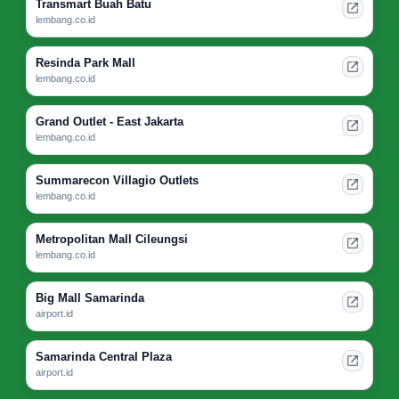
Transmart Buah Batu
lembang.co.id
Resinda Park Mall
lembang.co.id
Grand Outlet - East Jakarta
lembang.co.id
Summarecon Villagio Outlets
lembang.co.id
Metropolitan Mall Cileungsi
lembang.co.id
Big Mall Samarinda
airport.id
Samarinda Central Plaza
airport.id