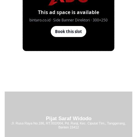
Pijat Saraf Widodo
Jl. Rusa Raya No.186, RT.002/004, Pd. Ranji, Kec. Ciputat Tim., Tanggerang,
Banten 15412