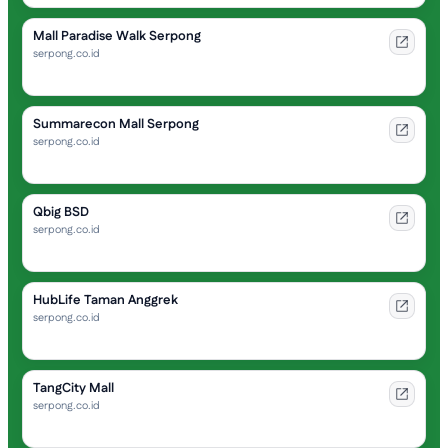
Mall Paradise Walk Serpong
serpong.co.id
Summarecon Mall Serpong
serpong.co.id
Qbig BSD
serpong.co.id
HubLife Taman Anggrek
serpong.co.id
TangCity Mall
serpong.co.id