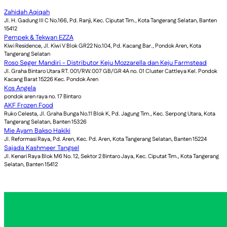
Zahidah Aqiqah
Jl. H. Gadung III C No.166, Pd. Ranji, Kec. Ciputat Tim., Kota Tangerang Selatan, Banten
15412
Pempek & Tekwan EZZA
Kiwi Residence, Jl. Kiwi V Blok GR22 No.104, Pd. Kacang Bar., Pondok Aren, Kota
Tangerang Selatan
Roso Seger Mandiri - Distributor Keju Mozzarella dan Keju Farmstead
Jl. Graha Bintaro Utara RT. 001/RW.007 GB/GR 4A no. 01 Cluster Cattleya Kel. Pondok
Kacang Barat 15226 Kec. Pondok Aren
Kos Angela
pondok aren raya no. 17 Bintaro
AKF Frozen Food
Ruko Celesta, Jl. Graha Bunga No.11 Blok K, Pd. Jagung Tim., Kec. Serpong Utara, Kota
Tangerang Selatan, Banten 15326
Mie Ayam Bakso Hakiki
Jl. Reformasi Raya, Pd. Aren, Kec. Pd. Aren, Kota Tangerang Selatan, Banten 15224
Sajada Kashmeer Tangsel
Jl. Kenari Raya Blok M6 No. 12, Sektor 2 Bintaro Jaya, Kec. Ciputat Tim., Kota Tangerang
Selatan, Banten 15412