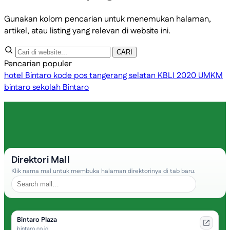
Gunakan kolom pencarian untuk menemukan halaman,
artikel, atau listing yang relevan di website ini.
CARI
Pencarian populer
hotel Bintaro
kode pos tangerang selatan
KBLI 2020
UMKM
bintaro
sekolah Bintaro
Direktori Mall
Klik nama mal untuk membuka halaman direktorinya di tab baru.
Bintaro Plaza
bintaro.co.id