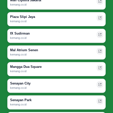
Mall Ciputra Jakarta
kemang.co.id
Plaza Slipi Jaya
kemang.co.id
fX Sudirman
kemang.co.id
Mal Atrium Senen
kemang.co.id
Mangga Dua Square
kemang.co.id
Senayan City
kemang.co.id
Senayan Park
kemang.co.id