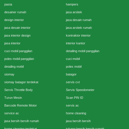
pasta
hampers
desainer rumah
jasa arsitek
design interior
jasa desain rumah
jasa desain interior
jasa arsitek rumah
jasa interior design
kontraktor interior
jasa interior
interior kantor
cuci mobil panggilan
detailing mobil panggilan
poles mobil panggilan
cuci mobil
detailing mobil
poles mobil
siomay
batagor
siomay batagor terdekat
servis cvt
Servis Throttle Body
Servis Speedometer
Turun Mesin
Scan PIN ID
Barcode Remote Motor
servis ac
service ac
home cleaning
jasa bersih bersih rumah
jasa bersih bersih
home cleaning terdekat
tukang bersih bersih rumah