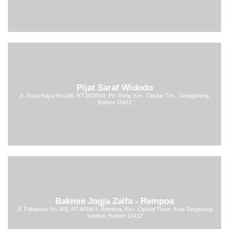
Pijat Saraf Widodo
Jl. Rusa Raya No.186, RT.002/004, Pd. Ranji, Kec. Ciputat Tim., Tanggerang,
Banten 15412
Bakmie Jogja Zalfa - Rempoa
Jl. Pahlawan No.36B, RT.4/RW.3, Rempoa, Kec. Ciputat Timur, Kota Tangerang
Selatan, Banten 15412