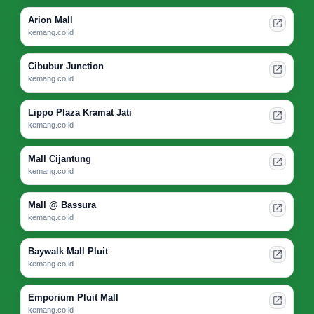
Arion Mall
kemang.co.id
Cibubur Junction
kemang.co.id
Lippo Plaza Kramat Jati
kemang.co.id
Mall Cijantung
kemang.co.id
Mall @ Bassura
kemang.co.id
Baywalk Mall Pluit
kemang.co.id
Emporium Pluit Mall
kemang.co.id