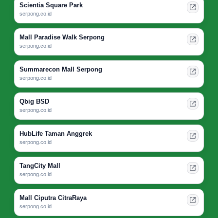
Scientia Square Park
serpong.co.id
Mall Paradise Walk Serpong
serpong.co.id
Summarecon Mall Serpong
serpong.co.id
Qbig BSD
serpong.co.id
HubLife Taman Anggrek
serpong.co.id
TangCity Mall
serpong.co.id
Mall Ciputra CitraRaya
serpong.co.id