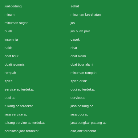
jual gedung
sehat
minum
minuman kesehatan
minuman segar
jus
buah
jus buah pala
insomnia
capek
sakit
obat
obat tidur
obat alami
obatinsomnia
obat tidur alami
rempah
minuman rempah
spice
spice drink
service ac terdekat
cuci ac terdekat
cuci ac
serviceac
tukang ac terdekat
jasa pasang ac
jasa service ac
jasa cuci ac
tukang service ac terdekat
jasa bongkar pasang ac
peralatan jahit terdekat
alat jahit terdekat