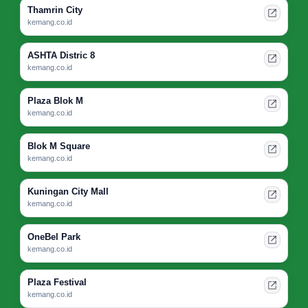
Thamrin City
kemang.co.id
ASHTA Distric 8
kemang.co.id
Plaza Blok M
kemang.co.id
Blok M Square
kemang.co.id
Kuningan City Mall
kemang.co.id
OneBel Park
kemang.co.id
Plaza Festival
kemang.co.id