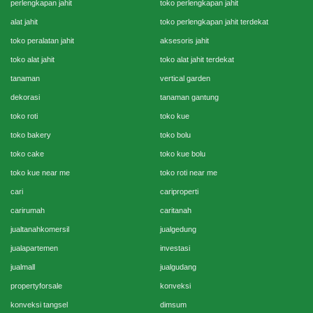
perlengkapan jahit
toko perlengkapan jahit
alat jahit
toko perlengkapan jahit terdekat
toko peralatan jahit
aksesoris jahit
toko alat jahit
toko alat jahit terdekat
tanaman
vertical garden
dekorasi
tanaman gantung
toko roti
toko kue
toko bakery
toko bolu
toko cake
toko kue bolu
toko kue near me
toko roti near me
cari
cariproperti
carirumah
caritanah
jualtanahkomersil
jualgedung
jualapartemen
investasi
jualmall
jualgudang
propertyforsale
konveksi
konveksi tangsel
dimsum