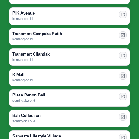
PIK Avenue
kemang.co.id
Transmart Cempaka Putih
kemang.co.id
Transmart Cilandak
kemang.co.id
K Mall
kemang.co.id
Plaza Renon Bali
seminyak.co.id
Bali Collection
seminyak.co.id
Samasta Lifestyle Village