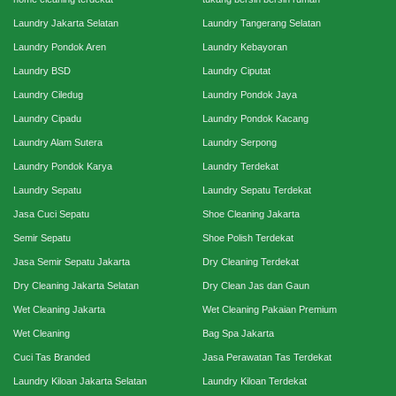
Laundry Jakarta Selatan
Laundry Tangerang Selatan
Laundry Pondok Aren
Laundry Kebayoran
Laundry BSD
Laundry Ciputat
Laundry Ciledug
Laundry Pondok Jaya
Laundry Cipadu
Laundry Pondok Kacang
Laundry Alam Sutera
Laundry Serpong
Laundry Pondok Karya
Laundry Terdekat
Laundry Sepatu
Laundry Sepatu Terdekat
Jasa Cuci Sepatu
Shoe Cleaning Jakarta
Semir Sepatu
Shoe Polish Terdekat
Jasa Semir Sepatu Jakarta
Dry Cleaning Terdekat
Dry Cleaning Jakarta Selatan
Dry Clean Jas dan Gaun
Wet Cleaning Jakarta
Wet Cleaning Pakaian Premium
Wet Cleaning
Bag Spa Jakarta
Cuci Tas Branded
Jasa Perawatan Tas Terdekat
Laundry Kiloan Jakarta Selatan
Laundry Kiloan Terdekat