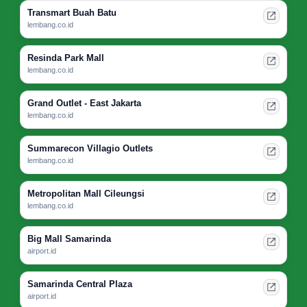
Transmart Buah Batu
lembang.co.id
Resinda Park Mall
lembang.co.id
Grand Outlet - East Jakarta
lembang.co.id
Summarecon Villagio Outlets
lembang.co.id
Metropolitan Mall Cileungsi
lembang.co.id
Big Mall Samarinda
airport.id
Samarinda Central Plaza
airport.id