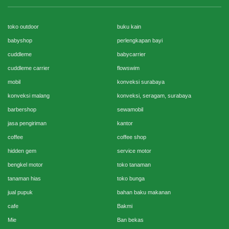
toko outdoor
buku kain
babyshop
perlengkapan bayi
cuddleme
babycarrier
cuddleme carrier
flowswim
mobil
konveksi surabaya
konveksi malang
konveksi, seragam, surabaya
barbershop
sewamobil
jasa pengiriman
kantor
coffee
coffee shop
hidden gem
service motor
bengkel motor
toko tanaman
tanaman hias
toko bunga
jual pupuk
bahan baku makanan
cafe
Bakmi
Mie
Ban bekas