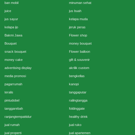
ban mobil
minuman sehat
juice
jus buah
jus sayur
kelapa muda
kelapa ijo
jeruk peras
Bakmi Jawa
Flower shop
Bouquet
money bouquet
snack bouquet
Flower balloon
money cake
gift & souvenir
advertising display
akrilik custom
media promosi
bengkellas
pagarrumah
kanopi
teralis
tanggaputar
pintudobel
railingtangga
tanggarebah
foldinggate
ranjangtempattidur
healthy drink
jual rumah
jual ruko
jual properti
jual apartemen