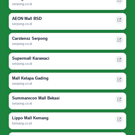
serpong.co.id
AEON Mall BSD
serpong.co.id
Carstensz Serpong
serpong.co.id
Supermall Karawaci
serpong.co.id
Mall Kelapa Gading
serpong.co.id
Summarecon Mall Bekasi
serpong.co.id
Lippo Mall Kemang
kemang.co.id