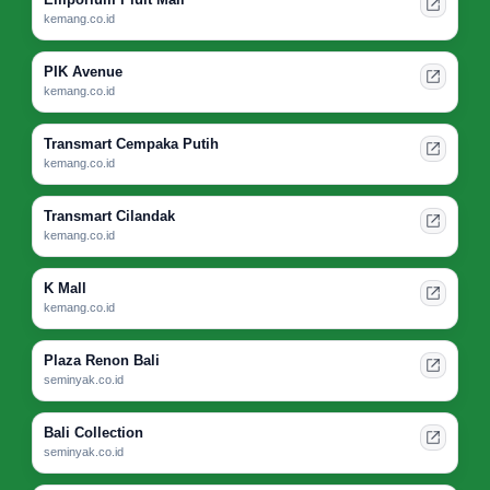
kemang.co.id
PIK Avenue
kemang.co.id
Transmart Cempaka Putih
kemang.co.id
Transmart Cilandak
kemang.co.id
K Mall
kemang.co.id
Plaza Renon Bali
seminyak.co.id
Bali Collection
seminyak.co.id