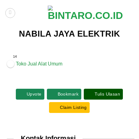
Skip
to
content
NABILA JAYA ELEKTRIK
14
Toko Jual Alat Umum
Upvote
Bookmark
Tulis Ulasan
Claim Listing
Kontak Informasi