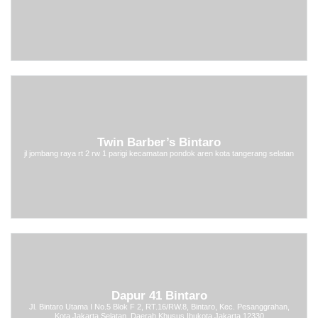
Twin Barber’s Bintaro
jl jombang raya rt 2 rw 1 parigi kecamatan pondok aren kota tangerang selatan
Dapur 41 Bintaro
Jl. Bintaro Utama I No.5 Blok F 2, RT.16/RW.8, Bintaro, Kec. Pesanggrahan,
Kota Jakarta Selatan, Daerah Khusus Ibukota Jakarta 12330