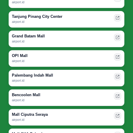
airport.id
Tanjung Pinang City Center
airport.id
Grand Batam Mall
airport.id
OPI Mall
airport.id
Palembang Indah Mall
airport.id
Bencoolen Mall
airport.id
Mall Ciputra Seraya
airport.id