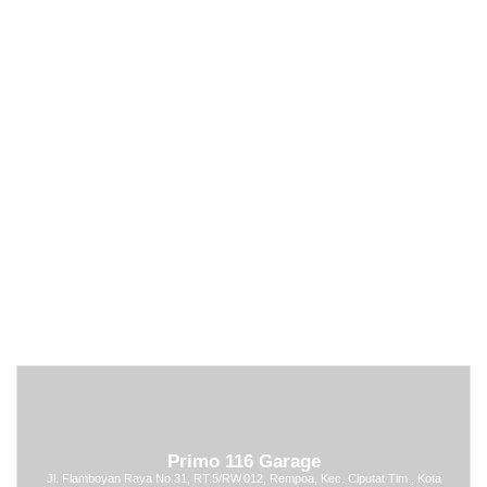
Primo 116 Garage
Jl. Flamboyan Raya No.31, RT.5/RW.012, Rempoa, Kec. Ciputat Tim., Kota