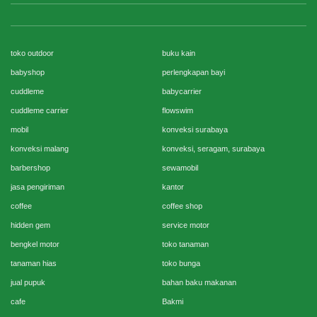
toko outdoor
buku kain
babyshop
perlengkapan bayi
cuddleme
babycarrier
cuddleme carrier
flowswim
mobil
konveksi surabaya
konveksi malang
konveksi, seragam, surabaya
barbershop
sewamobil
jasa pengiriman
kantor
coffee
coffee shop
hidden gem
service motor
bengkel motor
toko tanaman
tanaman hias
toko bunga
jual pupuk
bahan baku makanan
cafe
Bakmi