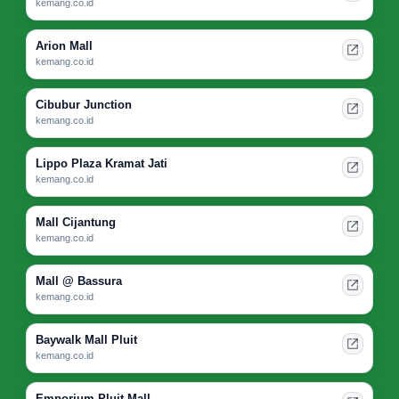
kemang.co.id
Arion Mall
kemang.co.id
Cibubur Junction
kemang.co.id
Lippo Plaza Kramat Jati
kemang.co.id
Mall Cijantung
kemang.co.id
Mall @ Bassura
kemang.co.id
Baywalk Mall Pluit
kemang.co.id
Emporium Pluit Mall