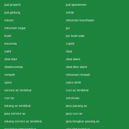
jual properti
jual apartemen
jual gedung
sehat
minum
minuman kesehatan
minuman segar
jus
buah
jus buah pala
insomnia
capek
sakit
obat
obat tidur
obat alami
obatinsomnia
obat tidur alami
rempah
minuman rempah
spice
spice drink
service ac terdekat
cuci ac terdekat
cuci ac
serviceac
tukang ac terdekat
jasa pasang ac
jasa service ac
jasa cuci ac
tukang service ac terdekat
jasa bongkar pasang ac