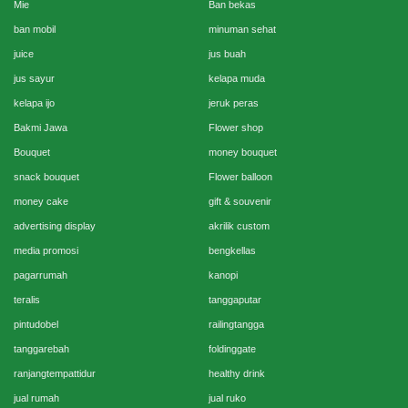
Mie
Ban bekas
ban mobil
minuman sehat
juice
jus buah
jus sayur
kelapa muda
kelapa ijo
jeruk peras
Bakmi Jawa
Flower shop
Bouquet
money bouquet
snack bouquet
Flower balloon
money cake
gift & souvenir
advertising display
akrilik custom
media promosi
bengkellas
pagarrumah
kanopi
teralis
tanggaputar
pintudobel
railingtangga
tanggarebah
foldinggate
ranjangtempattidur
healthy drink
jual rumah
jual ruko