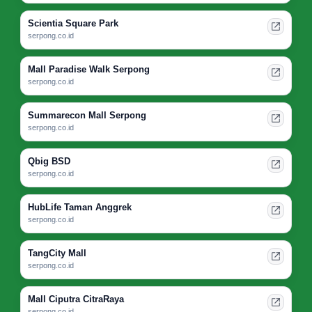
Scientia Square Park
serpong.co.id
Mall Paradise Walk Serpong
serpong.co.id
Summarecon Mall Serpong
serpong.co.id
Qbig BSD
serpong.co.id
HubLife Taman Anggrek
serpong.co.id
TangCity Mall
serpong.co.id
Mall Ciputra CitraRaya
serpong.co.id