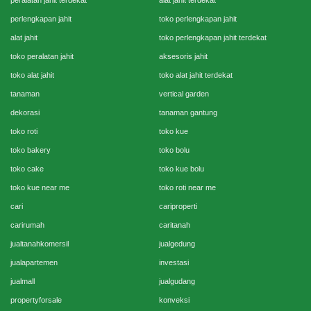
peralatan jahit terdekat
alat jahit terdekat
perlengkapan jahit
toko perlengkapan jahit
alat jahit
toko perlengkapan jahit terdekat
toko peralatan jahit
aksesoris jahit
toko alat jahit
toko alat jahit terdekat
tanaman
vertical garden
dekorasi
tanaman gantung
toko roti
toko kue
toko bakery
toko bolu
toko cake
toko kue bolu
toko kue near me
toko roti near me
cari
cariproperti
carirumah
caritanah
jualtanahkomersil
jualgedung
jualapartemen
investasi
jualmall
jualgudang
propertyforsale
konveksi