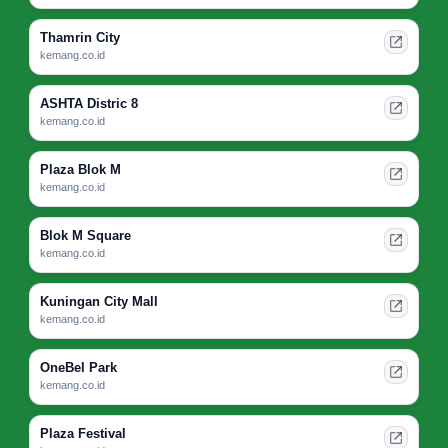
Thamrin City
kemang.co.id
ASHTA Distric 8
kemang.co.id
Plaza Blok M
kemang.co.id
Blok M Square
kemang.co.id
Kuningan City Mall
kemang.co.id
OneBel Park
kemang.co.id
Plaza Festival