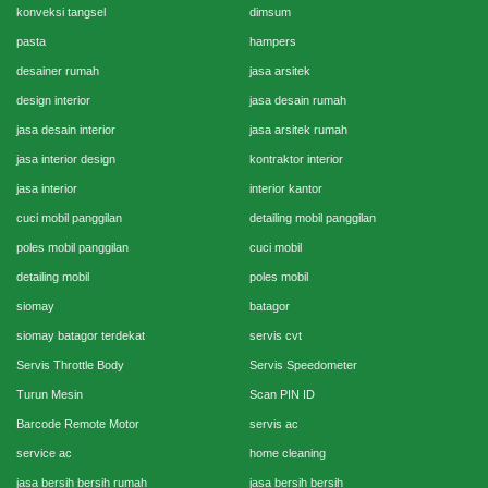
konveksi tangsel
dimsum
pasta
hampers
desainer rumah
jasa arsitek
design interior
jasa desain rumah
jasa desain interior
jasa arsitek rumah
jasa interior design
kontraktor interior
jasa interior
interior kantor
cuci mobil panggilan
detailing mobil panggilan
poles mobil panggilan
cuci mobil
detailing mobil
poles mobil
siomay
batagor
siomay batagor terdekat
servis cvt
Servis Throttle Body
Servis Speedometer
Turun Mesin
Scan PIN ID
Barcode Remote Motor
servis ac
service ac
home cleaning
jasa bersih bersih rumah
jasa bersih bersih