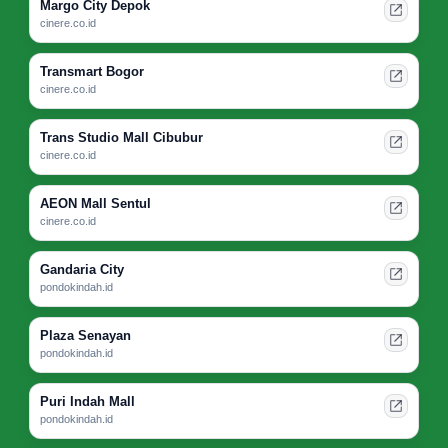
Margo City Depok
cinere.co.id
Transmart Bogor
cinere.co.id
Trans Studio Mall Cibubur
cinere.co.id
AEON Mall Sentul
cinere.co.id
Gandaria City
pondokindah.id
Plaza Senayan
pondokindah.id
Puri Indah Mall
pondokindah.id