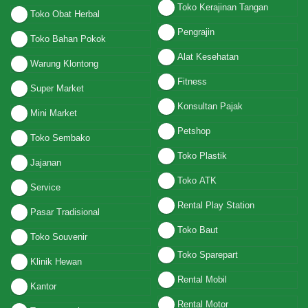
Toko Kerajinan Tangan
Toko Obat Herbal
Pengrajin
Toko Bahan Pokok
Alat Kesehatan
Warung Klontong
Fitness
Super Market
Konsultan Pajak
Mini Market
Petshop
Toko Sembako
Toko Plastik
Jajanan
Toko ATK
Service
Rental Play Station
Pasar Tradisional
Toko Baut
Toko Souvenir
Toko Sparepart
Klinik Hewan
Rental Mobil
Kantor
Rental Motor