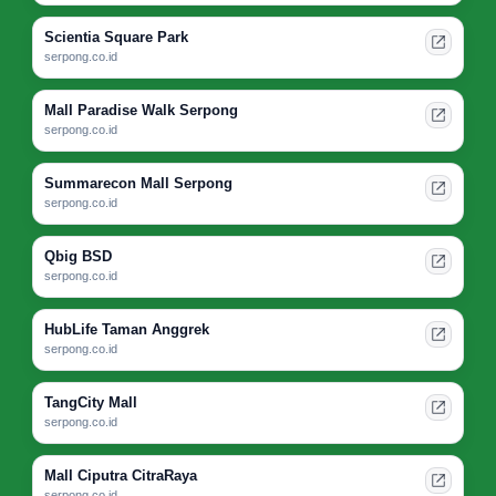
Scientia Square Park
serpong.co.id
Mall Paradise Walk Serpong
serpong.co.id
Summarecon Mall Serpong
serpong.co.id
Qbig BSD
serpong.co.id
HubLife Taman Anggrek
serpong.co.id
TangCity Mall
serpong.co.id
Mall Ciputra CitraRaya
serpong.co.id