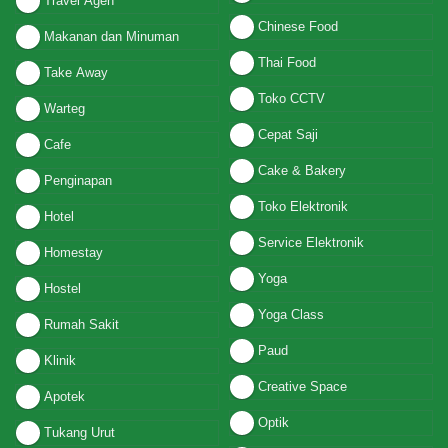
Travel Agen
Chinese Food
Makanan dan Minuman
Thai Food
Take Away
Toko CCTV
Warteg
Cepat Saji
Cafe
Cake & Bakery
Penginapan
Toko Elektronik
Hotel
Service Elektronik
Homestay
Yoga
Hostel
Yoga Class
Rumah Sakit
Paud
Klinik
Creative Space
Apotek
Optik
Tukang Urut