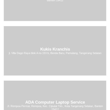
Banten 15412
Kukis Kranchis
jl. Villa Dago Raya blok A no.153 b, Benda Baru, Pamulang, Tangerang Selatan
ADA Computer Laptop Service
Jl. Rempoa Permai, Rempoa, Kec. Ciputat Tim., Kota Tangerang Selatan, Banten
15412