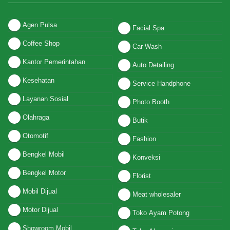
Agen Pulsa
Facial Spa
Coffee Shop
Car Wash
Kantor Pemerintahan
Auto Detailing
Kesehatan
Service Handphone
Layanan Sosial
Photo Booth
Olahraga
Butik
Otomotif
Fashion
Bengkel Mobil
Konveksi
Bengkel Motor
Florist
Mobil Dijual
Meat wholesaler
Motor Dijual
Toko Ayam Potong
Showroom Mobil