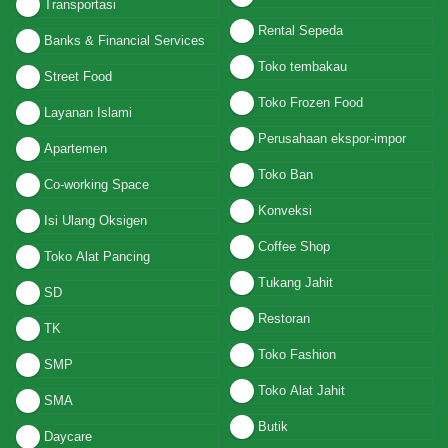
Transportasi
Rental Sepeda
Banks & Financial Services
Toko tembakau
Street Food
Toko Frozen Food
Layanan Islami
Perusahaan ekspor-impor
Apartemen
Toko Ban
Co-working Space
Konveksi
Isi Ulang Oksigen
Coffee Shop
Toko Alat Pancing
Tukang Jahit
SD
Restoran
TK
Toko Fashion
SMP
Toko Alat Jahit
SMA
Butik
Daycare