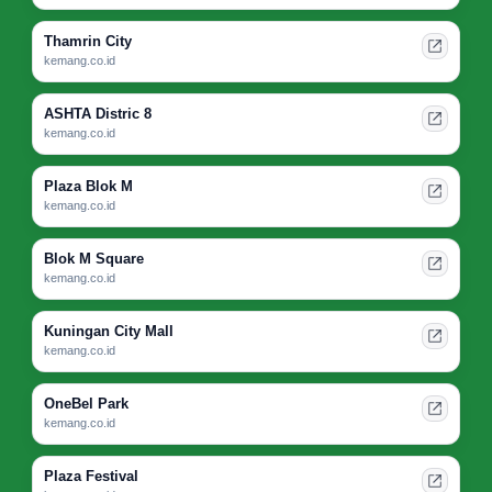
Thamrin City
kemang.co.id
ASHTA Distric 8
kemang.co.id
Plaza Blok M
kemang.co.id
Blok M Square
kemang.co.id
Kuningan City Mall
kemang.co.id
OneBel Park
kemang.co.id
Plaza Festival