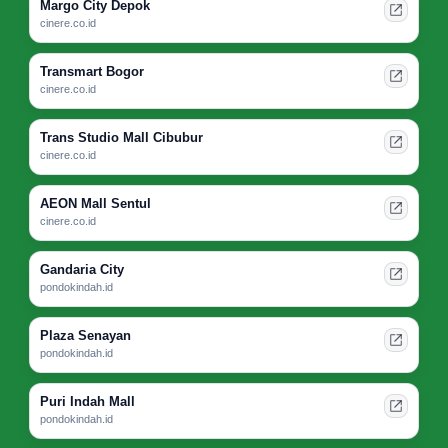
Margo City Depok
cinere.co.id
Transmart Bogor
cinere.co.id
Trans Studio Mall Cibubur
cinere.co.id
AEON Mall Sentul
cinere.co.id
Gandaria City
pondokindah.id
Plaza Senayan
pondokindah.id
Puri Indah Mall
pondokindah.id