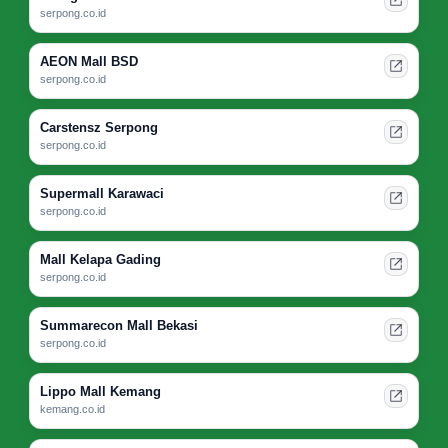
serpong.co.id
AEON Mall BSD
serpong.co.id
Carstensz Serpong
serpong.co.id
Supermall Karawaci
serpong.co.id
Mall Kelapa Gading
serpong.co.id
Summarecon Mall Bekasi
serpong.co.id
Lippo Mall Kemang
kemang.co.id