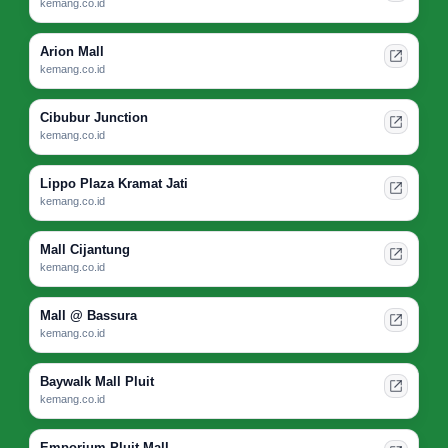
kemang.co.id
Arion Mall
kemang.co.id
Cibubur Junction
kemang.co.id
Lippo Plaza Kramat Jati
kemang.co.id
Mall Cijantung
kemang.co.id
Mall @ Bassura
kemang.co.id
Baywalk Mall Pluit
kemang.co.id
Emporium Pluit Mall