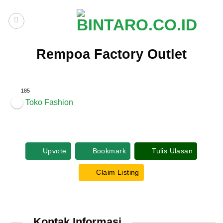
Skip
to
content
Rempoa Factory Outlet
185
Toko Fashion
Upvote
Bookmark
Tulis Ulasan
Claim Listing
Kontak Informasi