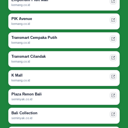
kemang.co.id
PIK Avenue
kemang.co.id
Transmart Cempaka Putih
kemang.co.id
Transmart Cilandak
kemang.co.id
K Mall
kemang.co.id
Plaza Renon Bali
seminyak.co.id
Bali Collection
seminyak.co.id