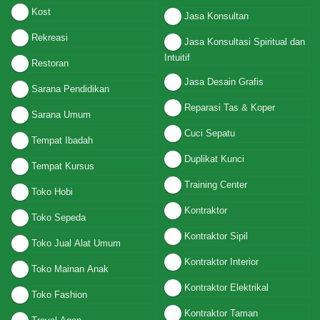
Kost
Jasa Konsultan
Rekreasi
Jasa Konsultasi Spiritual dan
Intuitif
Restoran
Jasa Desain Grafis
Sarana Pendidikan
Reparasi Tas & Koper
Sarana Umum
Cuci Sepatu
Tempat Ibadah
Duplikat Kunci
Tempat Kursus
Training Center
Toko Hobi
Kontraktor
Toko Sepeda
Kontraktor Sipil
Toko Jual Alat Umum
Kontraktor Interior
Toko Mainan Anak
Kontraktor Elektrikal
Toko Fashion
Kontraktor Taman