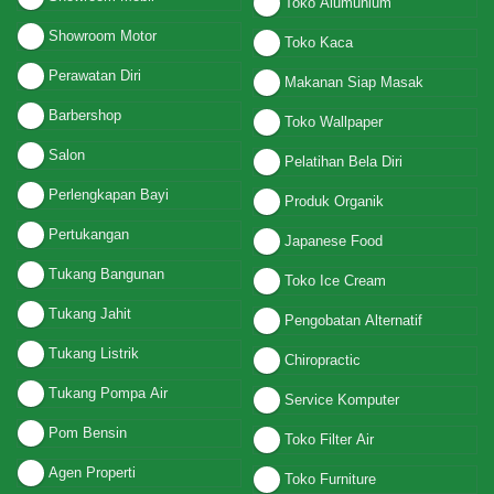
Toko Alumunium
Showroom Motor
Toko Kaca
Perawatan Diri
Makanan Siap Masak
Barbershop
Toko Wallpaper
Salon
Pelatihan Bela Diri
Perlengkapan Bayi
Produk Organik
Pertukangan
Japanese Food
Tukang Bangunan
Toko Ice Cream
Tukang Jahit
Pengobatan Alternatif
Tukang Listrik
Chiropractic
Tukang Pompa Air
Service Komputer
Pom Bensin
Toko Filter Air
Agen Properti
Toko Furniture