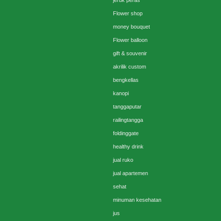
jeruk peras
Flower shop
money bouquet
Flower balloon
gift & souvenir
akrilik custom
bengkellas
kanopi
tanggaputar
railingtangga
foldinggate
healthy drink
jual ruko
jual apartemen
sehat
minuman kesehatan
jus