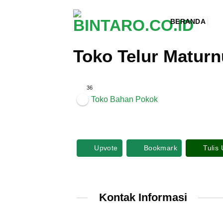
Skip
to
BERANDA
content
Toko Telur Matur
36
Toko Bahan Pokok
Upvote
Bookmark
Tulis
Kontak Informasi