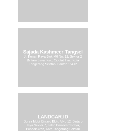
Sajada Kashmeer Tangsel
Jl. Kenari Raya Blok M6 No. 12, Sektor 2
Bintaro Jaya, Kec. Ciputat Tim., Kota
Tangerang Selatan, Banten 15412
LANDCAR.ID
Bursa Mobil Bintaro Blok. A No.12, Bintaro
Jaya Sektor 7, Jalan Boulevard Raya,
Pondok Aren, Kota Tangerang Selatan