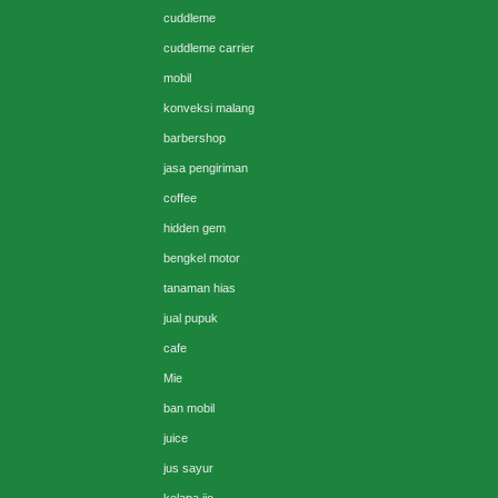
cuddleme
cuddleme carrier
mobil
konveksi malang
barbershop
jasa pengiriman
coffee
hidden gem
bengkel motor
tanaman hias
jual pupuk
cafe
Mie
ban mobil
juice
jus sayur