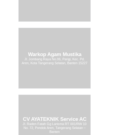
Warkop Agam Mustika
Jl. Jombang Raya No.06, Parigi, Kec. Pd.
Aren, Kota Tangerang Selatan, Banten 15227
CV AYATEKNIK Service AC
Jl. Raden Fatah Gg Larisma RT 001/RW 10
No. 72, Pondok Aren, Tangerang Selatan –
Banten