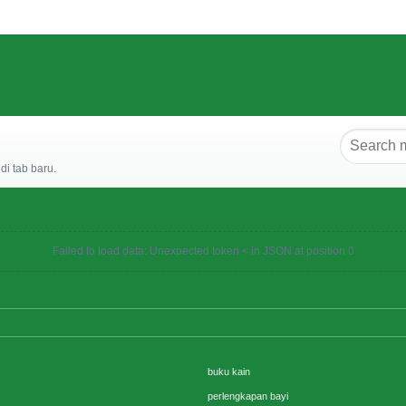
i tab baru.
Failed to load data: Unexpected token < in JSON at position 0
buku kain
perlengkapan bayi