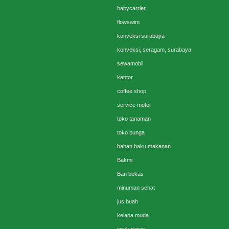
babycarrier
flowswim
konveksi surabaya
konveksi, seragam, surabaya
sewamobil
kantor
coffee shop
service motor
toko tanaman
toko bunga
bahan baku makanan
Bakmi
Ban bekas
minuman sehat
jus buah
kelapa muda