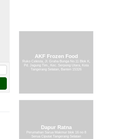
AKF Frozen Food
Ruko Celesta, Jl. Graha Bunga No.11 Blok K,
Pd. Jagung Tim., Kec. Serpong Utara, Kota
Tangerang Selatan, Banten 15326
,
Dapur Ratna
Perumahan Sarua Makmur blok 16 no 8
Serua Ciputat Tangerang Selatan