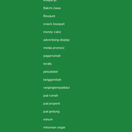
kelapa ijo
Bakmi Jawa
Bouquet
snack bouquet
money cake
advertising display
media promosi
pagarrumah
teralis
pintudobel
tanggarebah
ranjangtempattidur
jual rumah
jual properti
jual gedung
minum
minuman segar