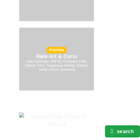
Prioritas
Reni Art & Curio
Jalan Kuningan, RW 01, Cempaka Putih,
Ciputat Timur, Tangerang Selatan, Banten,
Jawa, 15419, Indonesia
search