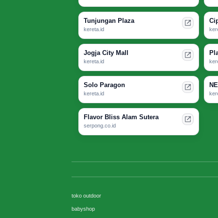
Tunjungan Plaza
Ci
kereta.id
ker
Jogja City Mall
Pl
kereta.id
ker
Solo Paragon
NE
kereta.id
ker
Flavor Bliss Alam Sutera
serpong.co.id
toko outdoor
babyshop