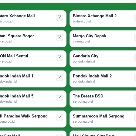
ntaro Xchange Mall
Bintaro Xchange Mall 2
taro.co.id
bintaro.co.id
tani Square Bogor
Margo City Depok
ere.co.id
cinere.co.id
ON Mall Sentul
Gandaria City
ere.co.id
pondokindah.id
ndok Indah Mall 1
Pondok Indah Mall 2
dokindah.id
pondokindah.id
ndok Indah Mall 5
The Breeze BSD
dokindah.id
serpong.co.id
ll Paradise Walk Serpong
Summarecon Mall Serpong
pong.co.id
serpong.co.id