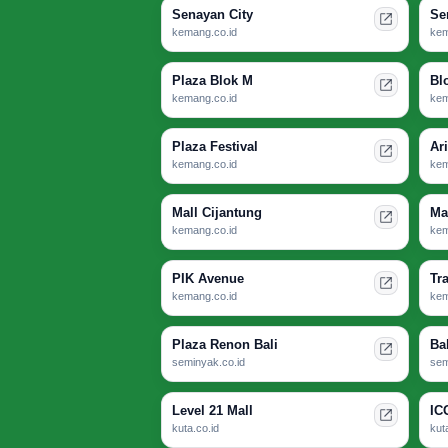
Senayan City
Se
kemang.co.id
kem
Plaza Blok M
Bl
kemang.co.id
kem
Plaza Festival
Ar
kemang.co.id
kem
Mall Cijantung
Ma
kemang.co.id
kem
PIK Avenue
Tr
kemang.co.id
kem
Plaza Renon Bali
Ba
seminyak.co.id
sem
Level 21 Mall
IC
kuta.co.id
kut