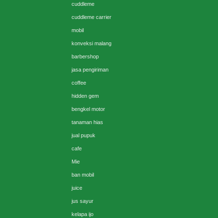
cuddleme
cuddleme carrier
mobil
konveksi malang
barbershop
jasa pengiriman
coffee
hidden gem
bengkel motor
tanaman hias
jual pupuk
cafe
Mie
ban mobil
juice
jus sayur
kelapa ijo