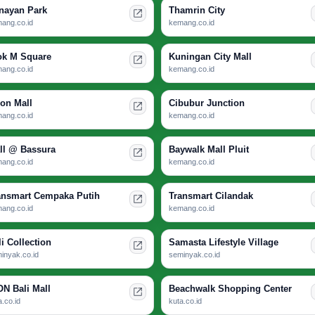
nayan Park
Thamrin City
ang.co.id
kemang.co.id
ok M Square
Kuningan City Mall
ang.co.id
kemang.co.id
ion Mall
Cibubur Junction
ang.co.id
kemang.co.id
ll @ Bassura
Baywalk Mall Pluit
ang.co.id
kemang.co.id
ansmart Cempaka Putih
Transmart Cilandak
ang.co.id
kemang.co.id
li Collection
Samasta Lifestyle Village
inyak.co.id
seminyak.co.id
ON Bali Mall
Beachwalk Shopping Center
a.co.id
kuta.co.id