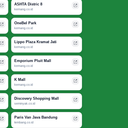
ASHTA Distric 8
kemang.co.id
OneBel Park
kemang.co.id
Lippo Plaza Kramat Jati
kemang.co.id
Emporium Pluit Mall
kemang.co.id
K Mall
kemang.co.id
Discovery Shopping Mall
seminyak.co.id
Paris Van Java Bandung
lembang.co.id