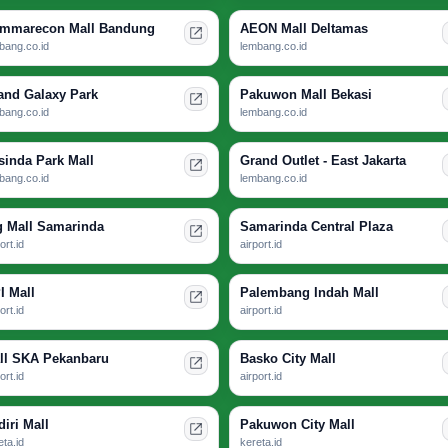
mmarecon Mall Bandung
AEON Mall Deltamas
bang.co.id
lembang.co.id
and Galaxy Park
Pakuwon Mall Bekasi
bang.co.id
lembang.co.id
sinda Park Mall
Grand Outlet - East Jakarta
bang.co.id
lembang.co.id
g Mall Samarinda
Samarinda Central Plaza
ort.id
airport.id
I Mall
Palembang Indah Mall
ort.id
airport.id
ll SKA Pekanbaru
Basko City Mall
ort.id
airport.id
diri Mall
Pakuwon City Mall
eta.id
kereta.id