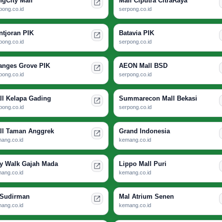
ngCity Mall
Mall Ciputra CitraRaya
pong.co.id
serpong.co.id
ntjoran PIK
Batavia PIK
pong.co.id
serpong.co.id
anges Grove PIK
AEON Mall BSD
pong.co.id
serpong.co.id
ll Kelapa Gading
Summarecon Mall Bekasi
pong.co.id
serpong.co.id
ll Taman Anggrek
Grand Indonesia
ang.co.id
kemang.co.id
ty Walk Gajah Mada
Lippo Mall Puri
ang.co.id
kemang.co.id
 Sudirman
Mal Atrium Senen
ang.co.id
kemang.co.id