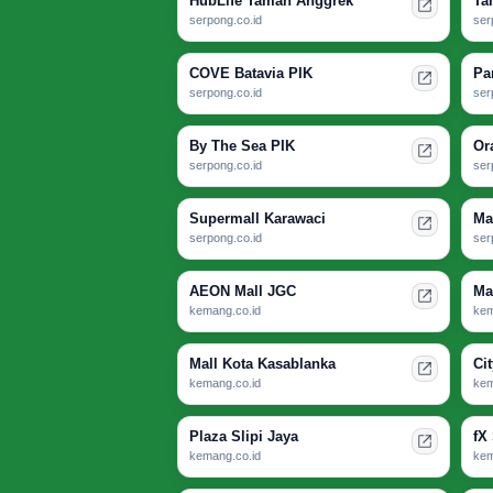
HubLife Taman Anggrek
Ta
serpong.co.id
ser
COVE Batavia PIK
Pa
serpong.co.id
ser
By The Sea PIK
Or
serpong.co.id
ser
Supermall Karawaci
Ma
serpong.co.id
ser
AEON Mall JGC
Ma
kemang.co.id
kem
Mall Kota Kasablanka
Ci
kemang.co.id
kem
Plaza Slipi Jaya
fX
kemang.co.id
kem