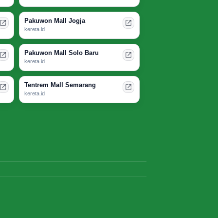
Pakuwon Mall Jogja
kereta.id
Pakuwon Mall Solo Baru
kereta.id
Tentrem Mall Semarang
kereta.id