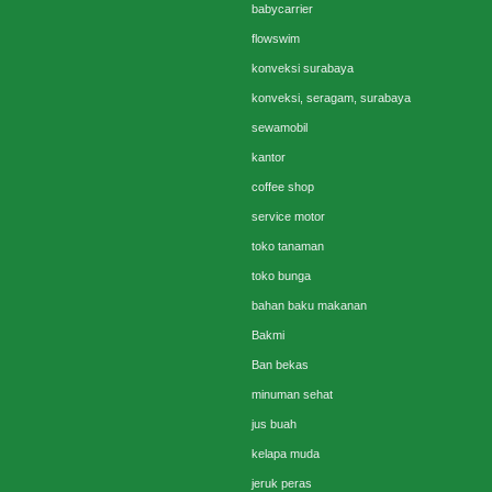
babycarrier
flowswim
konveksi surabaya
konveksi, seragam, surabaya
sewamobil
kantor
coffee shop
service motor
toko tanaman
toko bunga
bahan baku makanan
Bakmi
Ban bekas
minuman sehat
jus buah
kelapa muda
jeruk peras