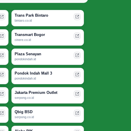
Trans Park Bintaro
bintaro.co.id
Transmart Bogor
cinere.co.id
Plaza Senayan
pondokindah.id
Pondok Indah Mall 3
pondokindah.id
Jakarta Premium Outlet
serpong.co.id
Qbig BSD
serpong.co.id