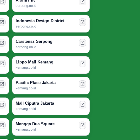
Aloha PIK
serpong.co.id
Indonesia Design District
serpong.co.id
Carstensz Serpong
serpong.co.id
Lippo Mall Kemang
kemang.co.id
Pacific Place Jakarta
kemang.co.id
Mall Ciputra Jakarta
kemang.co.id
Mangga Dua Square
kemang.co.id