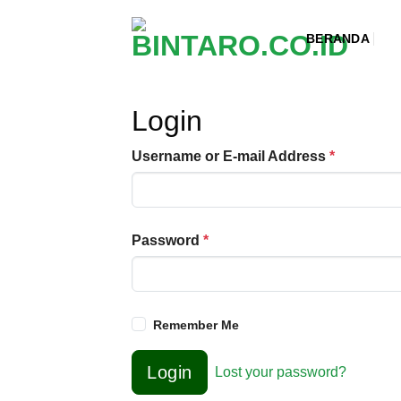
Skip
to
BERANDA
content
Login
Username or E-mail Address
*
Password
*
Remember Me
Login
Lost your password?