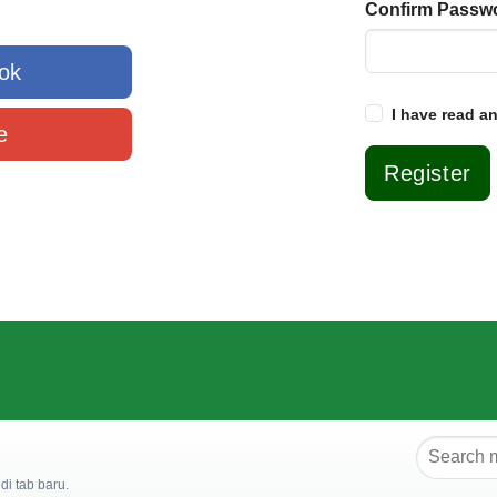
Confirm Passw
ok
I have read a
e
Register
i tab baru.