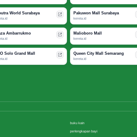
putra World Surabaya
Pakuwon Mall Surabaya
eta.id
kereta.id
aza Ambarrukmo
Malioboro Mall
eta.id
kereta.id
O Solo Grand Mall
Queen City Mall Semarang
eta.id
kereta.id
buku kain
perlengkapan bayi