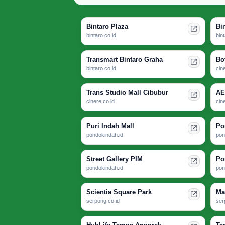
Bintaro Plaza
Bi
bintaro.co.id
bin
Transmart Bintaro Graha
Bo
bintaro.co.id
cin
Trans Studio Mall Cibubur
AE
cinere.co.id
cin
Puri Indah Mall
Po
pondokindah.id
pon
Street Gallery PIM
Po
pondokindah.id
pon
Scientia Square Park
Ma
serpong.co.id
ser