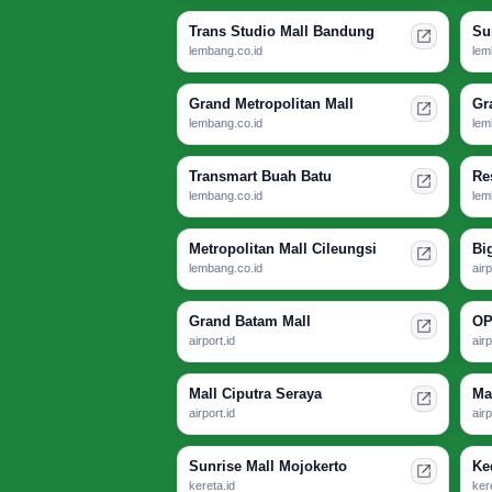
Trans Studio Mall Bandung
Su
lembang.co.id
lem
Grand Metropolitan Mall
Gr
lembang.co.id
lem
Transmart Buah Batu
Re
lembang.co.id
lem
Metropolitan Mall Cileungsi
Bi
lembang.co.id
airp
Grand Batam Mall
OP
airport.id
airp
Mall Ciputra Seraya
Ma
airport.id
airp
Sunrise Mall Mojokerto
Ke
kereta.id
ker