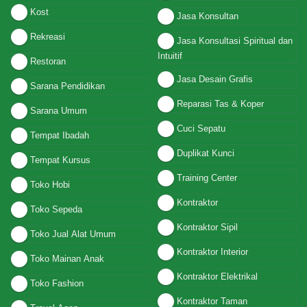
Kost
Jasa Konsultan
Rekreasi
Jasa Konsultasi Spiritual dan
Intuitif
Restoran
Jasa Desain Grafis
Sarana Pendidikan
Reparasi Tas & Koper
Sarana Umum
Cuci Sepatu
Tempat Ibadah
Duplikat Kunci
Tempat Kursus
Training Center
Toko Hobi
Kontraktor
Toko Sepeda
Kontraktor Sipil
Toko Jual Alat Umum
Kontraktor Interior
Toko Mainan Anak
Kontraktor Elektrikal
Toko Fashion
Kontraktor Taman