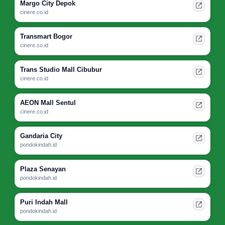
Margo City Depok
cinere.co.id
Transmart Bogor
cinere.co.id
Trans Studio Mall Cibubur
cinere.co.id
AEON Mall Sentul
cinere.co.id
Gandaria City
pondokindah.id
Plaza Senayan
pondokindah.id
Puri Indah Mall
pondokindah.id