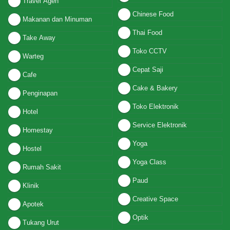
Travel Agen
Chinese Food
Makanan dan Minuman
Thai Food
Take Away
Toko CCTV
Warteg
Cepat Saji
Cafe
Cake & Bakery
Penginapan
Toko Elektronik
Hotel
Service Elektronik
Homestay
Yoga
Hostel
Yoga Class
Rumah Sakit
Paud
Klinik
Creative Space
Apotek
Optik
Tukang Urut