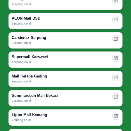
serpong.co.id
AEON Mall BSD
serpong.co.id
Carstensz Serpong
serpong.co.id
Supermall Karawaci
serpong.co.id
Mall Kelapa Gading
serpong.co.id
Summarecon Mall Bekasi
serpong.co.id
Lippo Mall Kemang
kemang.co.id