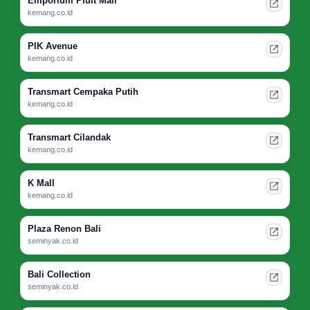
Emporium Pluit Mall
kemang.co.id
PIK Avenue
kemang.co.id
Transmart Cempaka Putih
kemang.co.id
Transmart Cilandak
kemang.co.id
K Mall
kemang.co.id
Plaza Renon Bali
seminyak.co.id
Bali Collection
seminyak.co.id