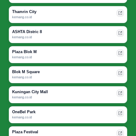
Thamrin City
kemang.co.id
ASHTA Distric 8
kemang.co.id
Plaza Blok M
kemang.co.id
Blok M Square
kemang.co.id
Kuningan City Mall
kemang.co.id
OneBel Park
kemang.co.id
Plaza Festival