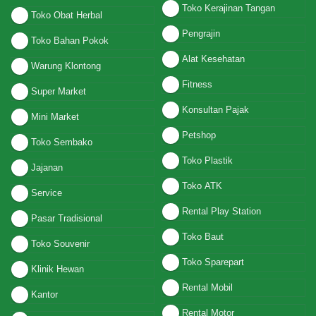
Toko Kerajinan Tangan
Toko Obat Herbal
Pengrajin
Toko Bahan Pokok
Alat Kesehatan
Warung Klontong
Fitness
Super Market
Konsultan Pajak
Mini Market
Petshop
Toko Sembako
Toko Plastik
Jajanan
Toko ATK
Service
Rental Play Station
Pasar Tradisional
Toko Baut
Toko Souvenir
Toko Sparepart
Klinik Hewan
Rental Mobil
Kantor
Rental Motor