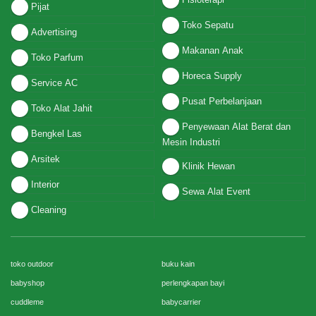
Pijat
Toko Sepatu
Advertising
Makanan Anak
Toko Parfum
Horeca Supply
Service AC
Pusat Perbelanjaan
Toko Alat Jahit
Penyewaan Alat Berat dan
Bengkel Las
Mesin Industri
Arsitek
Klinik Hewan
Interior
Sewa Alat Event
Cleaning
toko outdoor
buku kain
babyshop
perlengkapan bayi
cuddleme
babycarrier