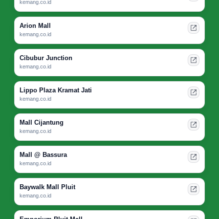
kemang.co.id
Arion Mall
kemang.co.id
Cibubur Junction
kemang.co.id
Lippo Plaza Kramat Jati
kemang.co.id
Mall Cijantung
kemang.co.id
Mall @ Bassura
kemang.co.id
Baywalk Mall Pluit
kemang.co.id