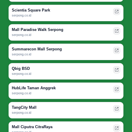
Scientia Square Park
serpong.co.id
Mall Paradise Walk Serpong
serpong.co.id
Summarecon Mall Serpong
serpong.co.id
Qbig BSD
serpong.co.id
HubLife Taman Anggrek
serpong.co.id
TangCity Mall
serpong.co.id
Mall Ciputra CitraRaya
serpong.co.id