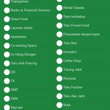
Transportasi
Rental Sepeda
Banks & Financial Services
Toko tembakau
Street Food
Toko Frozen Food
Layanan Islami
Perusahaan ekspor-impor
Apartemen
Toko Ban
Co-working Space
Konveksi
Isi Ulang Oksigen
Coffee Shop
Toko Alat Pancing
Tukang Jahit
SD
Restoran
TK
Toko Fashion
SMP
Toko Alat Jahit
SMA
Butik
Daycare