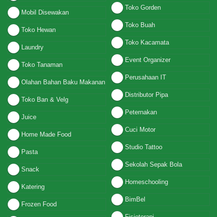
Toko Gorden
Mobil Disewakan
Toko Buah
Toko Hewan
Toko Kacamata
Laundry
Event Organizer
Toko Tanaman
Perusahaan IT
Olahan Bahan Baku Makanan
Distributor Pipa
Toko Ban & Velg
Peternakan
Juice
Cuci Motor
Home Made Food
Studio Tattoo
Pasta
Sekolah Sepak Bola
Snack
Homeschooling
Katering
BimBel
Frozen Food
Fisioterapi