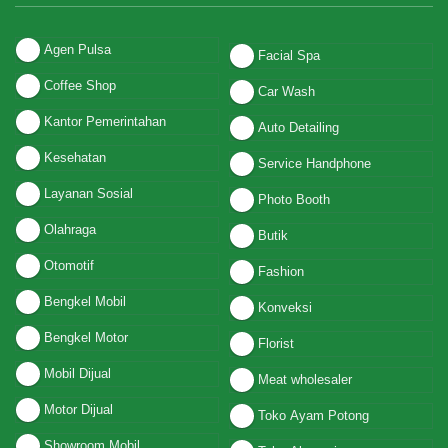
Agen Pulsa
Facial Spa
Coffee Shop
Car Wash
Kantor Pemerintahan
Auto Detailing
Kesehatan
Service Handphone
Layanan Sosial
Photo Booth
Olahraga
Butik
Otomotif
Fashion
Bengkel Mobil
Konveksi
Bengkel Motor
Florist
Mobil Dijual
Meat wholesaler
Motor Dijual
Toko Ayam Potong
Showroom Mobil