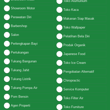
Toko Alumunium
Showroom Motor
Toko Kaca
Perawatan Diri
Makanan Siap Masak
Barbershop
Toko Wallpaper
Salon
Pelatihan Bela Diri
Perlengkapan Bayi
Produk Organik
Pertukangan
Japanese Food
Tukang Bangunan
Toko Ice Cream
Tukang Jahit
Pengobatan Alternatif
Tukang Listrik
Chiropractic
Tukang Pompa Air
Service Komputer
Pom Bensin
Toko Filter Air
Agen Properti
Toko Furniture