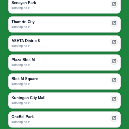
Senayan Park
kemang.co.id
Thamrin City
kemang.co.id
ASHTA Distric 8
kemang.co.id
Plaza Blok M
kemang.co.id
Blok M Square
kemang.co.id
Kuningan City Mall
kemang.co.id
OneBel Park
kemang.co.id