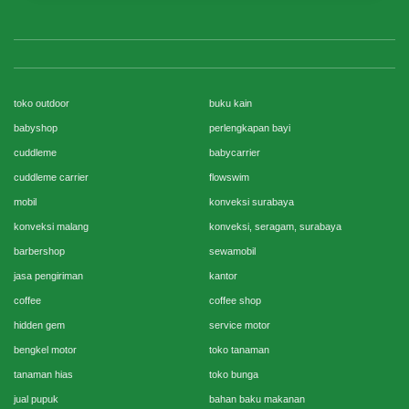
toko outdoor
buku kain
babyshop
perlengkapan bayi
cuddleme
babycarrier
cuddleme carrier
flowswim
mobil
konveksi surabaya
konveksi malang
konveksi, seragam, surabaya
barbershop
sewamobil
jasa pengiriman
kantor
coffee
coffee shop
hidden gem
service motor
bengkel motor
toko tanaman
tanaman hias
toko bunga
jual pupuk
bahan baku makanan