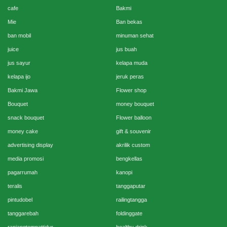
cafe
Bakmi
Mie
Ban bekas
ban mobil
minuman sehat
juice
jus buah
jus sayur
kelapa muda
kelapa ijo
jeruk peras
Bakmi Jawa
Flower shop
Bouquet
money bouquet
snack bouquet
Flower balloon
money cake
gift & souvenir
advertising display
akrilik custom
media promosi
bengkellas
pagarrumah
kanopi
teralis
tanggaputar
pintudobel
railingtangga
tanggarebah
foldinggate