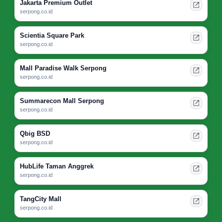
Jakarta Premium Outlet
serpong.co.id
Scientia Square Park
serpong.co.id
Mall Paradise Walk Serpong
serpong.co.id
Summarecon Mall Serpong
serpong.co.id
Qbig BSD
serpong.co.id
HubLife Taman Anggrek
serpong.co.id
TangCity Mall
serpong.co.id