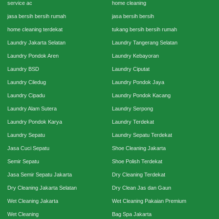
service ac
home cleaning
jasa bersih bersih rumah
jasa bersih bersih
home cleaning terdekat
tukang bersih bersih rumah
Laundry Jakarta Selatan
Laundry Tangerang Selatan
Laundry Pondok Aren
Laundry Kebayoran
Laundry BSD
Laundry Ciputat
Laundry Ciledug
Laundry Pondok Jaya
Laundry Cipadu
Laundry Pondok Kacang
Laundry Alam Sutera
Laundry Serpong
Laundry Pondok Karya
Laundry Terdekat
Laundry Sepatu
Laundry Sepatu Terdekat
Jasa Cuci Sepatu
Shoe Cleaning Jakarta
Semir Sepatu
Shoe Polish Terdekat
Jasa Semir Sepatu Jakarta
Dry Cleaning Terdekat
Dry Cleaning Jakarta Selatan
Dry Clean Jas dan Gaun
Wet Cleaning Jakarta
Wet Cleaning Pakaian Premium
Wet Cleaning
Bag Spa Jakarta