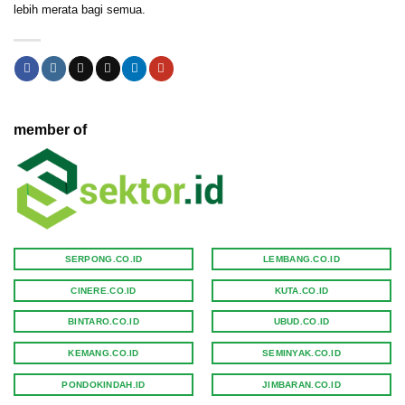
lebih merata bagi semua.
member of
SERPONG.CO.ID
LEMBANG.CO.ID
CINERE.CO.ID
KUTA.CO.ID
BINTARO.CO.ID
UBUD.CO.ID
KEMANG.CO.ID
SEMINYAK.CO.ID
PONDOKINDAH.ID
JIMBARAN.CO.ID