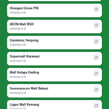
Oranges Grove PIK
serpong.co.id
AEON Mall BSD
serpong.co.id
Carstensz Serpong
serpong.co.id
Supermall Karawaci
serpong.co.id
Mall Kelapa Gading
serpong.co.id
Summarecon Mall Bekasi
serpong.co.id
Lippo Mall Kemang
kemang.co.id