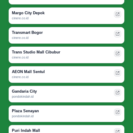
Margo City Depok
cinere.co.id
Transmart Bogor
cinere.co.id
Trans Studio Mall Cibubur
cinere.co.id
AEON Mall Sentul
cinere.co.id
Gandaria City
pondokindah.id
Plaza Senayan
pondokindah.id
Puri Indah Mall