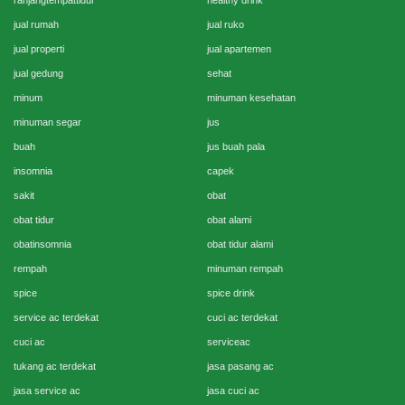
ranjangtempattidur
healthy drink
jual rumah
jual ruko
jual properti
jual apartemen
jual gedung
sehat
minum
minuman kesehatan
minuman segar
jus
buah
jus buah pala
insomnia
capek
sakit
obat
obat tidur
obat alami
obatinsomnia
obat tidur alami
rempah
minuman rempah
spice
spice drink
service ac terdekat
cuci ac terdekat
cuci ac
serviceac
tukang ac terdekat
jasa pasang ac
jasa service ac
jasa cuci ac