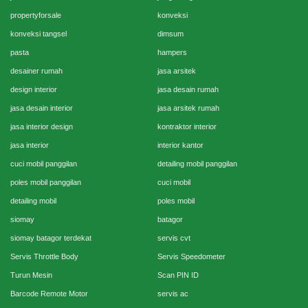
propertyforsale
konveksi
konveksi tangsel
dimsum
pasta
hampers
desainer rumah
jasa arsitek
design interior
jasa desain rumah
jasa desain interior
jasa arsitek rumah
jasa interior design
kontraktor interior
jasa interior
interior kantor
cuci mobil panggilan
detailing mobil panggilan
poles mobil panggilan
cuci mobil
detailing mobil
poles mobil
siomay
batagor
siomay batagor terdekat
servis cvt
Servis Throttle Body
Servis Speedometer
Turun Mesin
Scan PIN ID
Barcode Remote Motor
servis ac