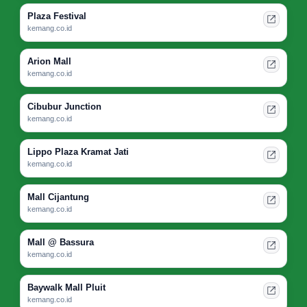
Plaza Festival
kemang.co.id
Arion Mall
kemang.co.id
Cibubur Junction
kemang.co.id
Lippo Plaza Kramat Jati
kemang.co.id
Mall Cijantung
kemang.co.id
Mall @ Bassura
kemang.co.id
Baywalk Mall Pluit
kemang.co.id