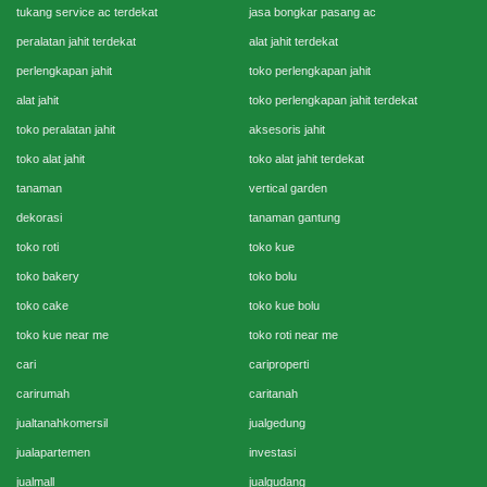
tukang service ac terdekat
jasa bongkar pasang ac
peralatan jahit terdekat
alat jahit terdekat
perlengkapan jahit
toko perlengkapan jahit
alat jahit
toko perlengkapan jahit terdekat
toko peralatan jahit
aksesoris jahit
toko alat jahit
toko alat jahit terdekat
tanaman
vertical garden
dekorasi
tanaman gantung
toko roti
toko kue
toko bakery
toko bolu
toko cake
toko kue bolu
toko kue near me
toko roti near me
cari
cariproperti
carirumah
caritanah
jualtanahkomersil
jualgedung
jualapartemen
investasi
jualmall
jualgudang