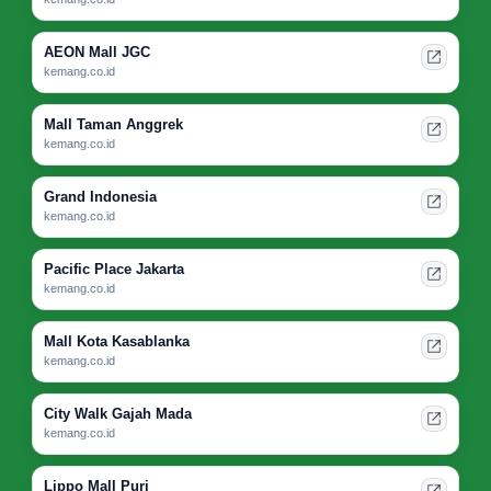
AEON Mall JGC
kemang.co.id
Mall Taman Anggrek
kemang.co.id
Grand Indonesia
kemang.co.id
Pacific Place Jakarta
kemang.co.id
Mall Kota Kasablanka
kemang.co.id
City Walk Gajah Mada
kemang.co.id
Lippo Mall Puri