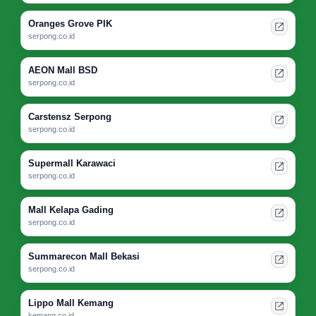
Oranges Grove PIK
serpong.co.id
AEON Mall BSD
serpong.co.id
Carstensz Serpong
serpong.co.id
Supermall Karawaci
serpong.co.id
Mall Kelapa Gading
serpong.co.id
Summarecon Mall Bekasi
serpong.co.id
Lippo Mall Kemang
kemang.co.id