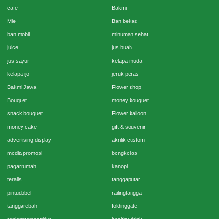
cafe
Bakmi
Mie
Ban bekas
ban mobil
minuman sehat
juice
jus buah
jus sayur
kelapa muda
kelapa ijo
jeruk peras
Bakmi Jawa
Flower shop
Bouquet
money bouquet
snack bouquet
Flower balloon
money cake
gift & souvenir
advertising display
akrilik custom
media promosi
bengkellas
pagarrumah
kanopi
teralis
tanggaputar
pintudobel
railingtangga
tanggarebah
foldinggate