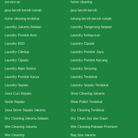
service ac
home cleaning
jasa bersih bersih rumah
jasa bersih bersih
home cleaning terdekat
tukang bersih bersih rumah
Laundry Jakarta Selatan
Laundry Tangerang Selatan
Laundry Pondok Aren
Laundry Kebayoran
Laundry BSD
Laundry Ciputat
Laundry Ciledug
Laundry Pondok Jaya
Laundry Cipadu
Laundry Pondok Kacang
Laundry Alam Sutera
Laundry Serpong
Laundry Pondok Karya
Laundry Terdekat
Laundry Sepatu
Laundry Sepatu Terdekat
Jasa Cuci Sepatu
Shoe Cleaning Jakarta
Semir Sepatu
Shoe Polish Terdekat
Jasa Semir Sepatu Jakarta
Dry Cleaning Terdekat
Dry Cleaning Jakarta Selatan
Dry Clean Jas dan Gaun
Wet Cleaning Jakarta
Wet Cleaning Pakaian Premium
Wet Cleaning
Bag Spa Jakarta