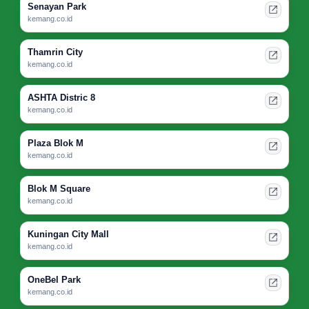
Senayan Park
kemang.co.id
Thamrin City
kemang.co.id
ASHTA Distric 8
kemang.co.id
Plaza Blok M
kemang.co.id
Blok M Square
kemang.co.id
Kuningan City Mall
kemang.co.id
OneBel Park
kemang.co.id