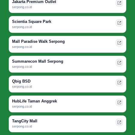
Jakarta Premium Outlet
serpong.co.id
Scientia Square Park
serpong.co.id
Mall Paradise Walk Serpong
serpong.co.id
Summarecon Mall Serpong
serpong.co.id
Qbig BSD
serpong.co.id
HubLife Taman Anggrek
serpong.co.id
TangCity Mall
serpong.co.id