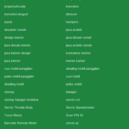
propertyforsale
konveksi
konveksi tangsel
dimsum
pasta
hampers
desainer rumah
jasa arsitek
design interior
jasa desain rumah
jasa desain interior
jasa arsitek rumah
jasa interior design
kontraktor interior
jasa interior
interior kantor
cuci mobil panggilan
detailing mobil panggilan
poles mobil panggilan
cuci mobil
detailing mobil
poles mobil
siomay
batagor
siomay batagor terdekat
servis cvt
Servis Throttle Body
Servis Speedometer
Turun Mesin
Scan PIN ID
Barcode Remote Motor
servis ac