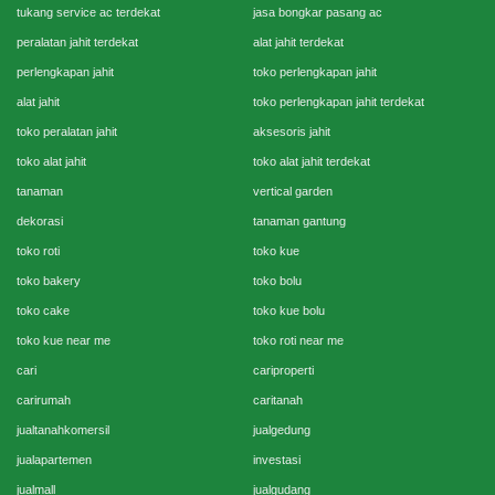
tukang service ac terdekat
jasa bongkar pasang ac
peralatan jahit terdekat
alat jahit terdekat
perlengkapan jahit
toko perlengkapan jahit
alat jahit
toko perlengkapan jahit terdekat
toko peralatan jahit
aksesoris jahit
toko alat jahit
toko alat jahit terdekat
tanaman
vertical garden
dekorasi
tanaman gantung
toko roti
toko kue
toko bakery
toko bolu
toko cake
toko kue bolu
toko kue near me
toko roti near me
cari
cariproperti
carirumah
caritanah
jualtanahkomersil
jualgedung
jualapartemen
investasi
jualmall
jualgudang