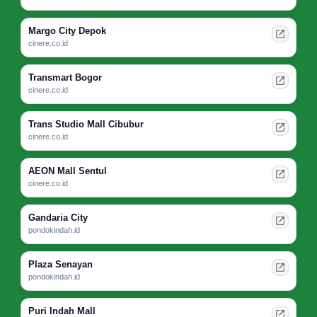
Margo City Depok
cinere.co.id
Transmart Bogor
cinere.co.id
Trans Studio Mall Cibubur
cinere.co.id
AEON Mall Sentul
cinere.co.id
Gandaria City
pondokindah.id
Plaza Senayan
pondokindah.id
Puri Indah Mall