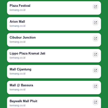
Plaza Festival
kemang.co.id
Arion Mall
kemang.co.id
Cibubur Junction
kemang.co.id
Lippo Plaza Kramat Jati
kemang.co.id
Mall Cijantung
kemang.co.id
Mall @ Bassura
kemang.co.id
Baywalk Mall Pluit
kemang.co.id