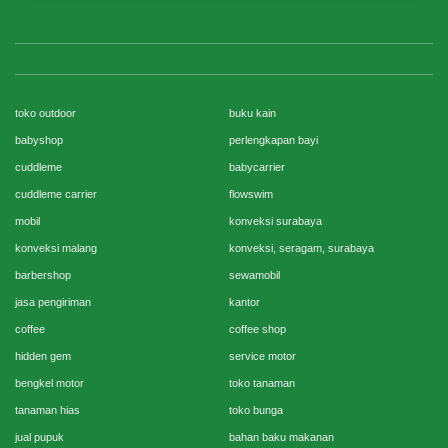
toko outdoor
buku kain
babyshop
perlengkapan bayi
cuddleme
babycarrier
cuddleme carrier
flowswim
mobil
konveksi surabaya
konveksi malang
konveksi, seragam, surabaya
barbershop
sewamobil
jasa pengiriman
kantor
coffee
coffee shop
hidden gem
service motor
bengkel motor
toko tanaman
tanaman hias
toko bunga
jual pupuk
bahan baku makanan