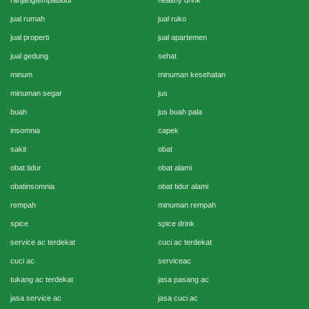
ranjangtempattidur
healthy drink
jual rumah
jual ruko
jual properti
jual apartemen
jual gedung
sehat
minum
minuman kesehatan
minuman segar
jus
buah
jus buah pala
insomnia
capek
sakit
obat
obat tidur
obat alami
obatinsomnia
obat tidur alami
rempah
minuman rempah
spice
spice drink
service ac terdekat
cuci ac terdekat
cuci ac
serviceac
tukang ac terdekat
jasa pasang ac
jasa service ac
jasa cuci ac