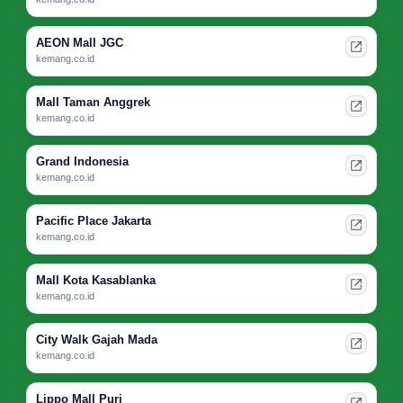
AEON Mall JGC
kemang.co.id
Mall Taman Anggrek
kemang.co.id
Grand Indonesia
kemang.co.id
Pacific Place Jakarta
kemang.co.id
Mall Kota Kasablanka
kemang.co.id
City Walk Gajah Mada
kemang.co.id
Lippo Mall Puri