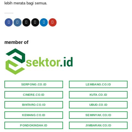
lebih merata bagi semua.
member of
SERPONG.CO.ID
LEMBANG.CO.ID
CINERE.CO.ID
KUTA.CO.ID
BINTARO.CO.ID
UBUD.CO.ID
KEMANG.CO.ID
SEMINYAK.CO.ID
PONDOKINDAH.ID
JIMBARAN.CO.ID