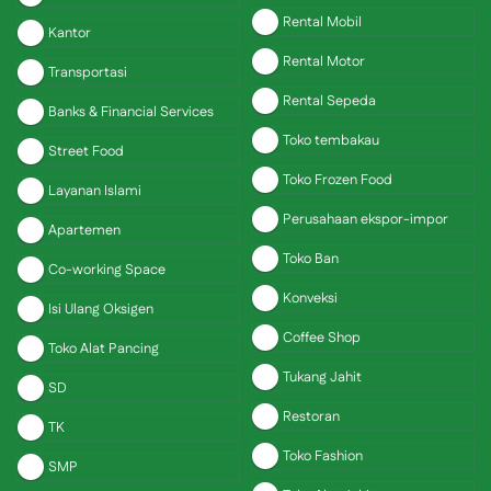
Rental Mobil
Kantor
Rental Motor
Transportasi
Rental Sepeda
Banks & Financial Services
Toko tembakau
Street Food
Toko Frozen Food
Layanan Islami
Perusahaan ekspor-impor
Apartemen
Toko Ban
Co-working Space
Konveksi
Isi Ulang Oksigen
Coffee Shop
Toko Alat Pancing
Tukang Jahit
SD
Restoran
TK
Toko Fashion
SMP