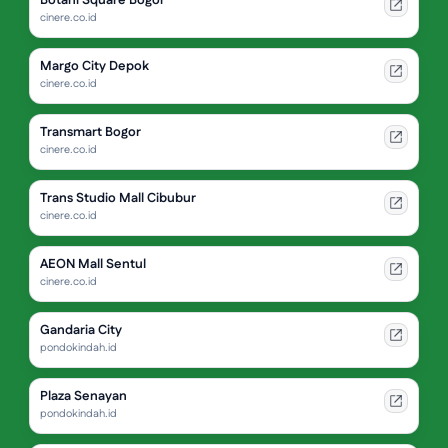
Botani Square Bogor
cinere.co.id
Margo City Depok
cinere.co.id
Transmart Bogor
cinere.co.id
Trans Studio Mall Cibubur
cinere.co.id
AEON Mall Sentul
cinere.co.id
Gandaria City
pondokindah.id
Plaza Senayan
pondokindah.id