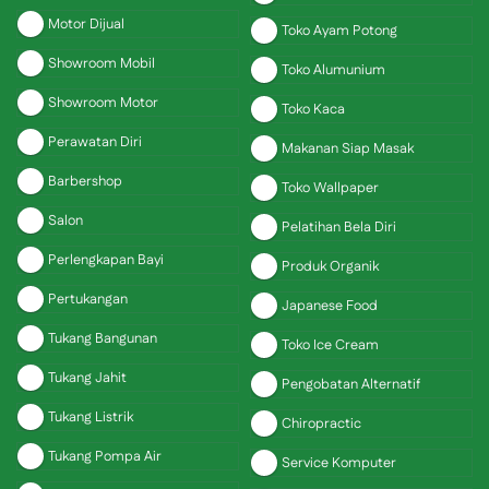
Motor Dijual
Toko Ayam Potong
Showroom Mobil
Toko Alumunium
Showroom Motor
Toko Kaca
Perawatan Diri
Makanan Siap Masak
Barbershop
Toko Wallpaper
Salon
Pelatihan Bela Diri
Perlengkapan Bayi
Produk Organik
Pertukangan
Japanese Food
Tukang Bangunan
Toko Ice Cream
Tukang Jahit
Pengobatan Alternatif
Tukang Listrik
Chiropractic
Tukang Pompa Air
Service Komputer