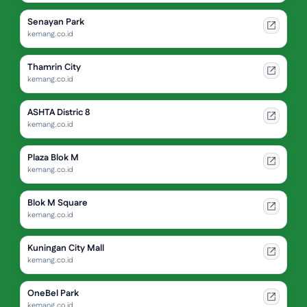
Senayan Park
kemang.co.id
Thamrin City
kemang.co.id
ASHTA Distric 8
kemang.co.id
Plaza Blok M
kemang.co.id
Blok M Square
kemang.co.id
Kuningan City Mall
kemang.co.id
OneBel Park
kemang.co.id