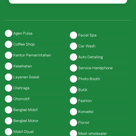
Agen Pulsa
Facial Spa
Coffee Shop
Car Wash
Kantor Pemerintahan
Auto Detailing
Kesehatan
Service Handphone
Layanan Sosial
Photo Booth
Olahraga
Butik
Otomotif
Fashion
Bengkel Mobil
Konveksi
Bengkel Motor
Florist
Mobil Dijual
Meat wholesaler