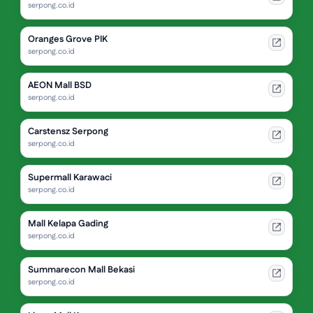
serpong.co.id
Oranges Grove PIK
serpong.co.id
AEON Mall BSD
serpong.co.id
Carstensz Serpong
serpong.co.id
Supermall Karawaci
serpong.co.id
Mall Kelapa Gading
serpong.co.id
Summarecon Mall Bekasi
serpong.co.id