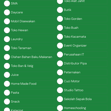
Toko Alat Jahit
SMA
Butik
Daycare
Toko Gorden
Mobil Disewakan
Toko Buah
Toko Hewan
Toko Kacamata
Laundry
Event Organizer
Toko Tanaman
Perusahaan IT
Olahan Bahan Baku Makanan
Distributor Pipa
Toko Ban & Velg
Peternakan
Juice
Cuci Motor
Home Made Food
Studio Tattoo
Pasta
Sekolah Sepak Bola
Snack
Homeschooling
Katering