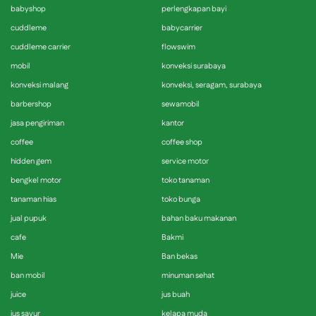
babyshop
perlengkapan bayi
cuddleme
babycarrier
cuddleme carrier
flowswim
mobil
konveksi surabaya
konveksi malang
konveksi, seragam, surabaya
barbershop
sewamobil
jasa pengiriman
kantor
coffee
coffee shop
hidden gem
service motor
bengkel motor
toko tanaman
tanaman hias
toko bunga
jual pupuk
bahan baku makanan
cafe
Bakmi
Mie
Ban bekas
ban mobil
minuman sehat
juice
jus buah
jus sayur
kelapa muda