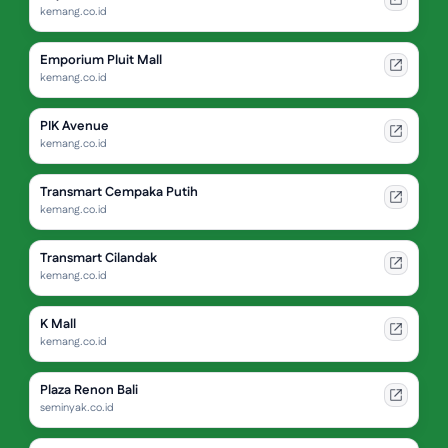
kemang.co.id
Emporium Pluit Mall
kemang.co.id
PIK Avenue
kemang.co.id
Transmart Cempaka Putih
kemang.co.id
Transmart Cilandak
kemang.co.id
K Mall
kemang.co.id
Plaza Renon Bali
seminyak.co.id