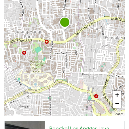
+
−
Leaflet
Bengkel Las Anggar Jaya