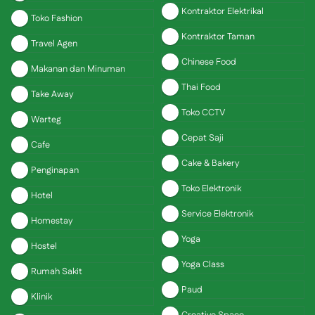
Kontraktor Elektrikal
Toko Fashion
Kontraktor Taman
Travel Agen
Chinese Food
Makanan dan Minuman
Thai Food
Take Away
Toko CCTV
Warteg
Cepat Saji
Cafe
Cake & Bakery
Penginapan
Toko Elektronik
Hotel
Service Elektronik
Homestay
Yoga
Hostel
Yoga Class
Rumah Sakit
Paud
Klinik