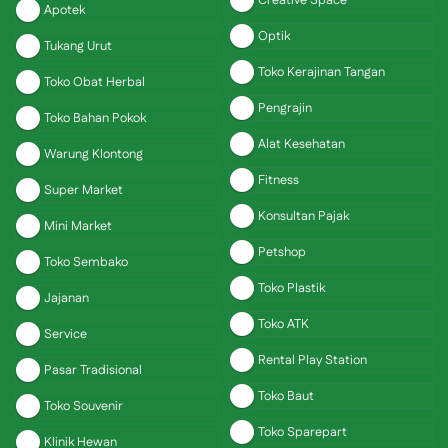
Creative Space
Apotek
Optik
Tukang Urut
Toko Kerajinan Tangan
Toko Obat Herbal
Pengrajin
Toko Bahan Pokok
Alat Kesehatan
Warung Klontong
Fitness
Super Market
Konsultan Pajak
Mini Market
Petshop
Toko Sembako
Toko Plastik
Jajanan
Toko ATK
Service
Rental Play Station
Pasar Tradisional
Toko Baut
Toko Souvenir
Toko Sparepart
Klinik Hewan