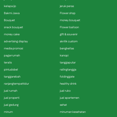
kelapa ijo
jeruk peras
Bakmi Jawa
Flower shop
Bouquet
money bouquet
snack bouquet
Flower balloon
money cake
gift & souvenir
advertising display
akrilik custom
media promosi
bengkellas
pagarrumah
kanopi
teralis
tanggaputar
pintudobel
railingtangga
tanggarebah
foldinggate
ranjangtempattidur
healthy drink
jual rumah
jual ruko
jual properti
jual apartemen
jual gedung
sehat
minum
minuman kesehatan