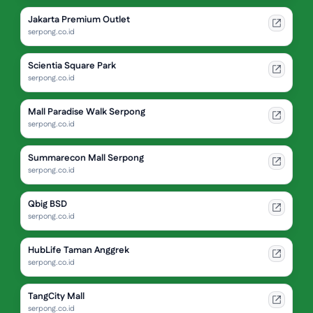
Jakarta Premium Outlet
serpong.co.id
Scientia Square Park
serpong.co.id
Mall Paradise Walk Serpong
serpong.co.id
Summarecon Mall Serpong
serpong.co.id
Qbig BSD
serpong.co.id
HubLife Taman Anggrek
serpong.co.id
TangCity Mall
serpong.co.id