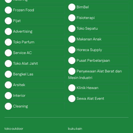
BimBel
Frozen Food
Fisioterapi
Pijat
Toko Sepatu
Advertising
Makanan Anak
Toko Parfum
Horeca Supply
Service AC
Pusat Perbelanjaan
Toko Alat Jahit
Penyewaan Alat Berat dan
Bengkel Las
Mesin Industri
Arsitek
Klinik Hewan
Interior
Sewa Alat Event
Cleaning
toko outdoor
buku kain