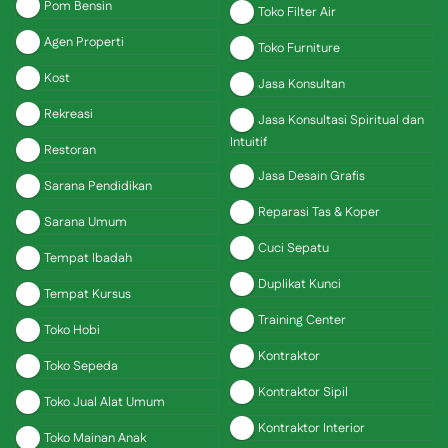
Pom Bensin
Toko Filter Air
Agen Properti
Toko Furniture
Kost
Jasa Konsultan
Rekreasi
Jasa Konsultasi Spiritual dan
Intuitif
Restoran
Jasa Desain Grafis
Sarana Pendidikan
Reparasi Tas & Koper
Sarana Umum
Cuci Sepatu
Tempat Ibadah
Duplikat Kunci
Tempat Kursus
Training Center
Toko Hobi
Kontraktor
Toko Sepeda
Kontraktor Sipil
Toko Jual Alat Umum
Kontraktor Interior
Toko Mainan Anak