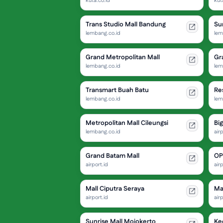
kuta.co.id
kut
Trans Studio Mall Bandung
Su
lembang.co.id
lem
Grand Metropolitan Mall
Gr
lembang.co.id
lem
Transmart Buah Batu
Re
lembang.co.id
lem
Metropolitan Mall Cileungsi
Bi
lembang.co.id
airp
Grand Batam Mall
OP
airport.id
airp
Mall Ciputra Seraya
Ma
airport.id
airp
Sunrise Mall Mojokerto
Ked