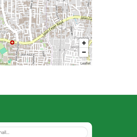
+
−
Leaflet