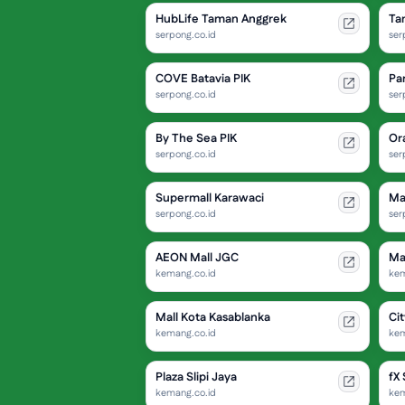
HubLife Taman Anggrek
Ta
serpong.co.id
ser
COVE Batavia PIK
Pa
serpong.co.id
ser
By The Sea PIK
Or
serpong.co.id
ser
Supermall Karawaci
Ma
serpong.co.id
ser
AEON Mall JGC
Ma
kemang.co.id
kem
Mall Kota Kasablanka
Ci
kemang.co.id
kem
Plaza Slipi Jaya
fX
kemang.co.id
kem