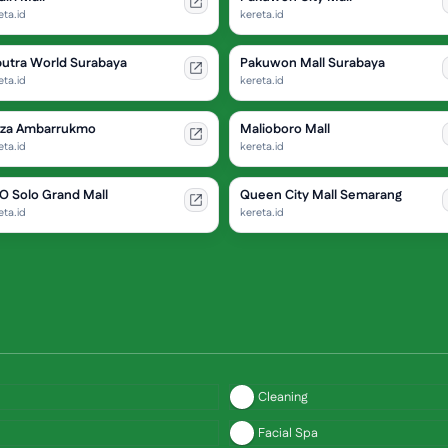
eta.id
kereta.id
putra World Surabaya
Pakuwon Mall Surabaya
eta.id
kereta.id
aza Ambarrukmo
Malioboro Mall
eta.id
kereta.id
O Solo Grand Mall
Queen City Mall Semarang
eta.id
kereta.id
Cleaning
Facial Spa