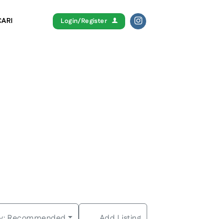
CARI
Login/Register
y:
Recommended
Add Listing