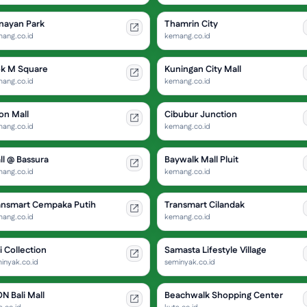
nayan Park
Thamrin City
ang.co.id
kemang.co.id
ok M Square
Kuningan City Mall
ang.co.id
kemang.co.id
on Mall
Cibubur Junction
ang.co.id
kemang.co.id
ll @ Bassura
Baywalk Mall Pluit
ang.co.id
kemang.co.id
ansmart Cempaka Putih
Transmart Cilandak
ang.co.id
kemang.co.id
i Collection
Samasta Lifestyle Village
inyak.co.id
seminyak.co.id
N Bali Mall
Beachwalk Shopping Center