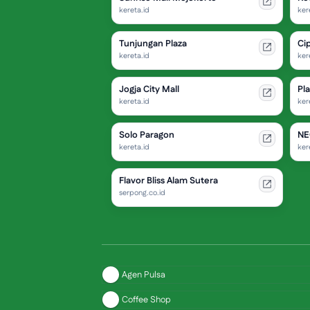
kereta.id
ker
Tunjungan Plaza
Ci
kereta.id
ker
Jogja City Mall
Pl
kereta.id
ker
Solo Paragon
NE
kereta.id
ker
Flavor Bliss Alam Sutera
serpong.co.id
Agen Pulsa
Coffee Shop