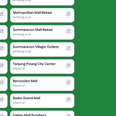
lembang.co.id
Metropolitan Mall Bekasi
lembang.co.id
Summarecon Mall Bekasi
lembang.co.id
Summarecon Villagio Outlets
lembang.co.id
Tanjung Pinang City Center
airport.id
Bencoolen Mall
airport.id
Basko Grand Mall
airport.id
Galaxy Mall Surabaya