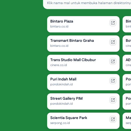
Klik nama mal untuk membuka halaman direktorinya
Bintaro Plaza
Bi
bintaro.co.id
bin
Transmart Bintaro Graha
Bo
bintaro.co.id
cin
Trans Studio Mall Cibubur
AE
cinere.co.id
cin
Puri Indah Mall
Po
pondokindah.id
pon
Street Gallery PIM
Po
pondokindah.id
pon
Scientia Square Park
Ma
serpong.co.id
ser