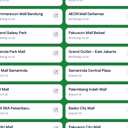
a.co.id
kuta.co.id
mmarecon Mall Bandung
AEON Mall Deltamas
bang.co.id
lembang.co.id
and Galaxy Park
Pakuwon Mall Bekasi
bang.co.id
lembang.co.id
sinda Park Mall
Grand Outlet - East Jakarta
bang.co.id
lembang.co.id
g Mall Samarinda
Samarinda Central Plaza
ort.id
airport.id
I Mall
Palembang Indah Mall
ort.id
airport.id
ll SKA Pekanbaru
Basko City Mall
ort.id
airport.id
iri Mall
Pakuwon City Mall