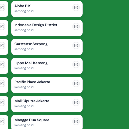
Aloha PIK
serpong.co.id
Indonesia Design District
serpong.co.id
Carstensz Serpong
serpong.co.id
Lippo Mall Kemang
kemang.co.id
Pacific Place Jakarta
kemang.co.id
Mall Ciputra Jakarta
kemang.co.id
Mangga Dua Square
kemang.co.id