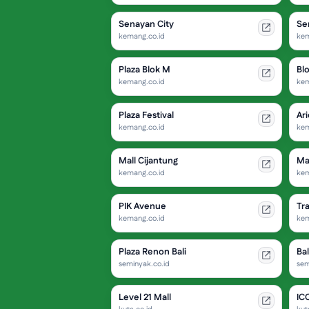
Senayan City
Se
kemang.co.id
kem
Plaza Blok M
Bl
kemang.co.id
kem
Plaza Festival
Ari
kemang.co.id
kem
Mall Cijantung
Ma
kemang.co.id
kem
PIK Avenue
Tr
kemang.co.id
kem
Plaza Renon Bali
Bal
seminyak.co.id
sem
Level 21 Mall
ICO