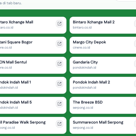
 di tab baru.
ntaro Xchange Mall
Bintaro Xchange Mall 2
taro.co.id
bintaro.co.id
tani Square Bogor
Margo City Depok
ere.co.id
cinere.co.id
ON Mall Sentul
Gandaria City
ere.co.id
pondokindah.id
ndok Indah Mall 1
Pondok Indah Mall 2
dokindah.id
pondokindah.id
ndok Indah Mall 5
The Breeze BSD
dokindah.id
serpong.co.id
ll Paradise Walk Serpong
Summarecon Mall Serpong
pong.co.id
serpong.co.id