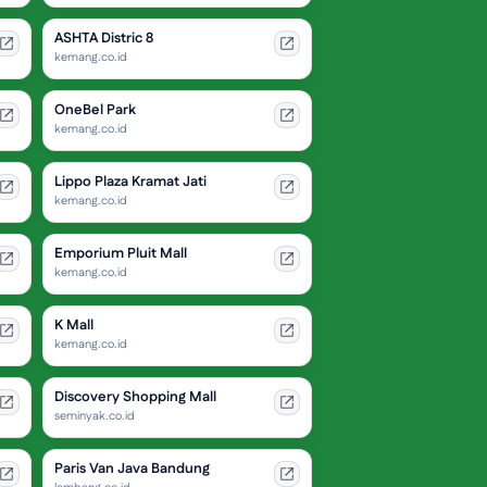
ASHTA Distric 8
kemang.co.id
OneBel Park
kemang.co.id
Lippo Plaza Kramat Jati
kemang.co.id
Emporium Pluit Mall
kemang.co.id
K Mall
kemang.co.id
Discovery Shopping Mall
seminyak.co.id
Paris Van Java Bandung