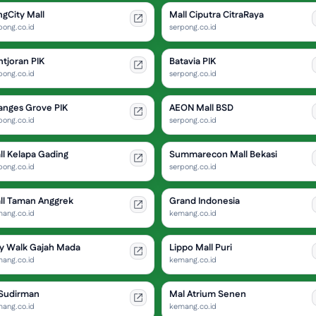
ngCity Mall
Mall Ciputra CitraRaya
pong.co.id
serpong.co.id
ntjoran PIK
Batavia PIK
pong.co.id
serpong.co.id
anges Grove PIK
AEON Mall BSD
pong.co.id
serpong.co.id
ll Kelapa Gading
Summarecon Mall Bekasi
pong.co.id
serpong.co.id
ll Taman Anggrek
Grand Indonesia
ang.co.id
kemang.co.id
ty Walk Gajah Mada
Lippo Mall Puri
ang.co.id
kemang.co.id
 Sudirman
Mal Atrium Senen
ang.co.id
kemang.co.id