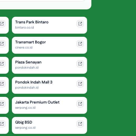
Trans Park Bintaro
bintaro.co.id
Transmart Bogor
cinere.co.id
Plaza Senayan
pondokindah.id
Pondok Indah Mall 3
pondokindah.id
Jakarta Premium Outlet
serpong.co.id
Qbig BSD
serpong.co.id