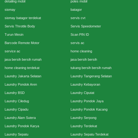
detailing mobil
poles mobil
siomay
batagor
siomay batagor terdekat
servis cvt
Servis Throttle Body
Servis Speedometer
Turun Mesin
Scan PIN ID
Barcode Remote Motor
servis ac
service ac
home cleaning
jasa bersih bersih rumah
jasa bersih bersih
home cleaning terdekat
tukang bersih bersih rumah
Laundry Jakarta Selatan
Laundry Tangerang Selatan
Laundry Pondok Aren
Laundry Kebayoran
Laundry BSD
Laundry Ciputat
Laundry Ciledug
Laundry Pondok Jaya
Laundry Cipadu
Laundry Pondok Kacang
Laundry Alam Sutera
Laundry Serpong
Laundry Pondok Karya
Laundry Terdekat
Laundry Sepatu
Laundry Sepatu Terdekat