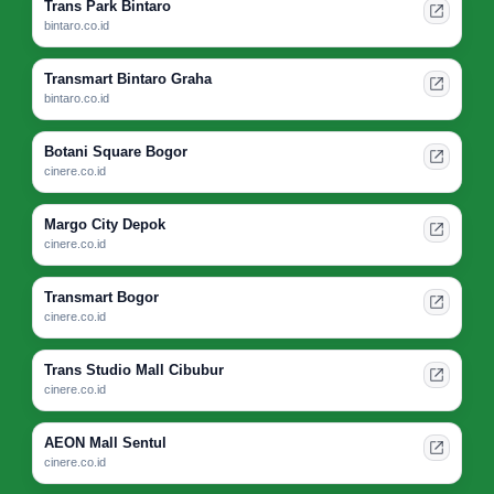
Trans Park Bintaro
bintaro.co.id
Transmart Bintaro Graha
bintaro.co.id
Botani Square Bogor
cinere.co.id
Margo City Depok
cinere.co.id
Transmart Bogor
cinere.co.id
Trans Studio Mall Cibubur
cinere.co.id
AEON Mall Sentul
cinere.co.id