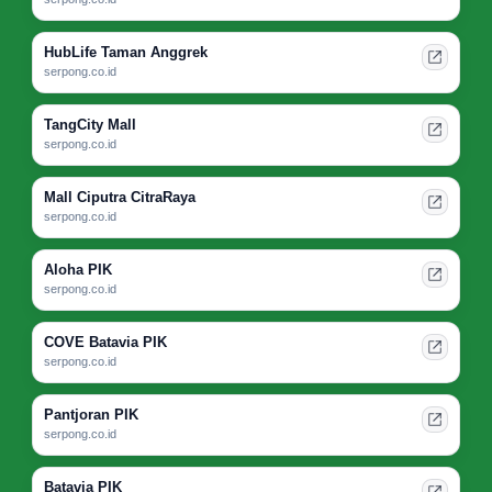
HubLife Taman Anggrek
serpong.co.id
TangCity Mall
serpong.co.id
Mall Ciputra CitraRaya
serpong.co.id
Aloha PIK
serpong.co.id
COVE Batavia PIK
serpong.co.id
Pantjoran PIK
serpong.co.id
Batavia PIK