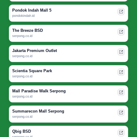
Pondok Indah Mall 5
pondokindah.id
The Breeze BSD
serpong.co.id
Jakarta Premium Outlet
serpong.co.id
Scientia Square Park
serpong.co.id
Mall Paradise Walk Serpong
serpong.co.id
Summarecon Mall Serpong
serpong.co.id
Qbig BSD
serpong.co.id