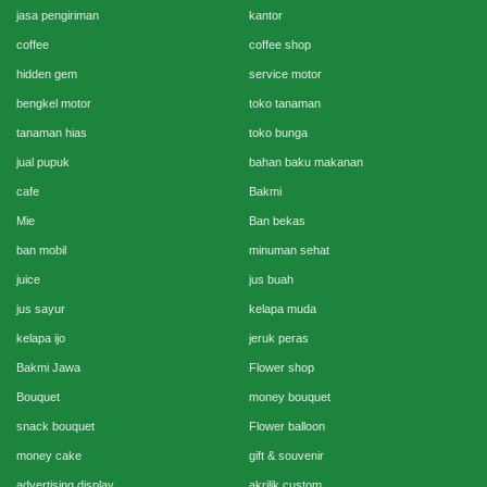
jasa pengiriman
kantor
coffee
coffee shop
hidden gem
service motor
bengkel motor
toko tanaman
tanaman hias
toko bunga
jual pupuk
bahan baku makanan
cafe
Bakmi
Mie
Ban bekas
ban mobil
minuman sehat
juice
jus buah
jus sayur
kelapa muda
kelapa ijo
jeruk peras
Bakmi Jawa
Flower shop
Bouquet
money bouquet
snack bouquet
Flower balloon
money cake
gift & souvenir
advertising display
akrilik custom