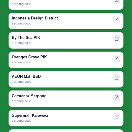
serpong.co.id
Indonesia Design District
serpong.co.id
By The Sea PIK
serpong.co.id
Oranges Grove PIK
serpong.co.id
AEON Mall BSD
serpong.co.id
Carstensz Serpong
serpong.co.id
Supermall Karawaci
serpong.co.id