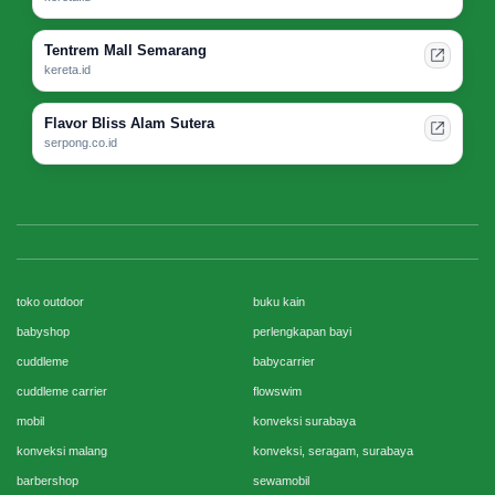
Tentrem Mall Semarang
kereta.id
Flavor Bliss Alam Sutera
serpong.co.id
toko outdoor
buku kain
babyshop
perlengkapan bayi
cuddleme
babycarrier
cuddleme carrier
flowswim
mobil
konveksi surabaya
konveksi malang
konveksi, seragam, surabaya
barbershop
sewamobil