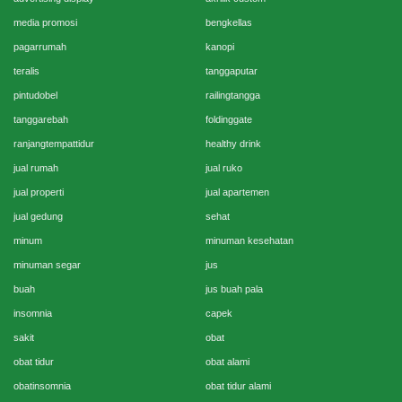
media promosi
bengkellas
pagarrumah
kanopi
teralis
tanggaputar
pintudobel
railingtangga
tanggarebah
foldinggate
ranjangtempattidur
healthy drink
jual rumah
jual ruko
jual properti
jual apartemen
jual gedung
sehat
minum
minuman kesehatan
minuman segar
jus
buah
jus buah pala
insomnia
capek
sakit
obat
obat tidur
obat alami
obatinsomnia
obat tidur alami