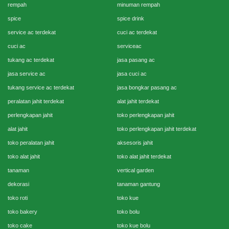
rempah
minuman rempah
spice
spice drink
service ac terdekat
cuci ac terdekat
cuci ac
serviceac
tukang ac terdekat
jasa pasang ac
jasa service ac
jasa cuci ac
tukang service ac terdekat
jasa bongkar pasang ac
peralatan jahit terdekat
alat jahit terdekat
perlengkapan jahit
toko perlengkapan jahit
alat jahit
toko perlengkapan jahit terdekat
toko peralatan jahit
aksesoris jahit
toko alat jahit
toko alat jahit terdekat
tanaman
vertical garden
dekorasi
tanaman gantung
toko roti
toko kue
toko bakery
toko bolu
toko cake
toko kue bolu