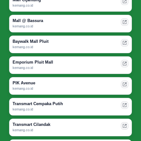
kemang.co.id
Mall @ Bassura
kemang.co.id
Baywalk Mall Pluit
kemang.co.id
Emporium Pluit Mall
kemang.co.id
PIK Avenue
kemang.co.id
Transmart Cempaka Putih
kemang.co.id
Transmart Cilandak
kemang.co.id