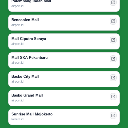
Palembang Indah Mall
airport.id
Bencoolen Mall
airport.id
Mall Ciputra Seraya
airport.id
Mall SKA Pekanbaru
airport.id
Basko City Mall
airport.id
Basko Grand Mall
airport.id
Sunrise Mall Mojokerto
kereta.id