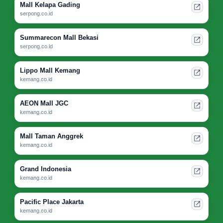
Mall Kelapa Gading
serpong.co.id
Summarecon Mall Bekasi
serpong.co.id
Lippo Mall Kemang
kemang.co.id
AEON Mall JGC
kemang.co.id
Mall Taman Anggrek
kemang.co.id
Grand Indonesia
kemang.co.id
Pacific Place Jakarta
kemang.co.id