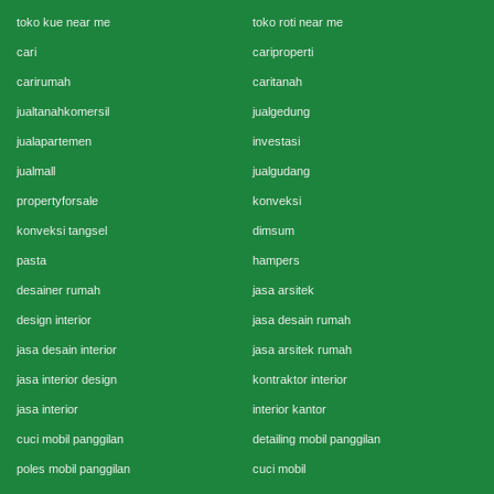
toko kue near me
toko roti near me
cari
cariproperti
carirumah
caritanah
jualtanahkomersil
jualgedung
jualapartemen
investasi
jualmall
jualgudang
propertyforsale
konveksi
konveksi tangsel
dimsum
pasta
hampers
desainer rumah
jasa arsitek
design interior
jasa desain rumah
jasa desain interior
jasa arsitek rumah
jasa interior design
kontraktor interior
jasa interior
interior kantor
cuci mobil panggilan
detailing mobil panggilan
poles mobil panggilan
cuci mobil