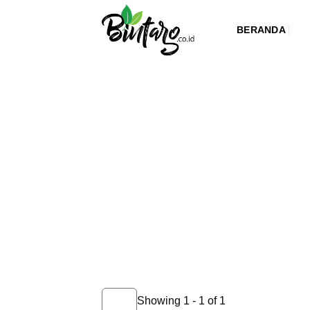
Skip
to
BERANDA
content
Showing 1 - 1 of 1