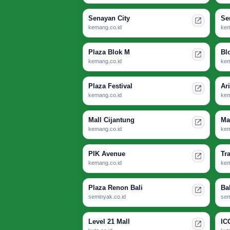
Senayan City
Se
kemang.co.id
kem
Plaza Blok M
Bl
kemang.co.id
kem
Plaza Festival
Ar
kemang.co.id
kem
Mall Cijantung
Ma
kemang.co.id
kem
PIK Avenue
Tr
kemang.co.id
kem
Plaza Renon Bali
Ba
seminyak.co.id
sem
Level 21 Mall
IC