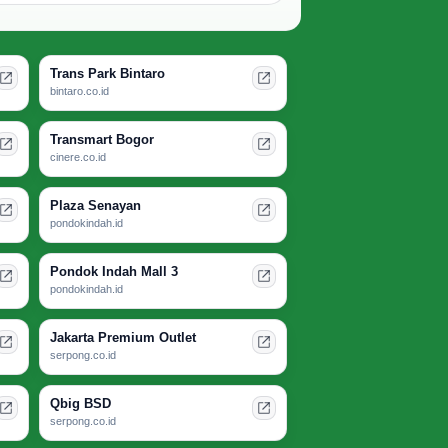
Trans Park Bintaro
bintaro.co.id
Transmart Bogor
cinere.co.id
Plaza Senayan
pondokindah.id
Pondok Indah Mall 3
pondokindah.id
Jakarta Premium Outlet
serpong.co.id
Qbig BSD
serpong.co.id