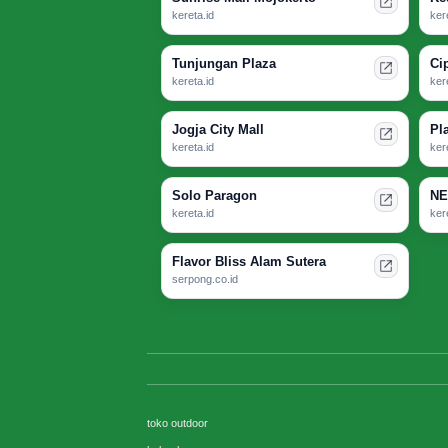
kereta.id
ker
Tunjungan Plaza
Ci
kereta.id
ker
Jogja City Mall
Pl
kereta.id
ker
Solo Paragon
NE
kereta.id
ker
Flavor Bliss Alam Sutera
serpong.co.id
toko outdoor