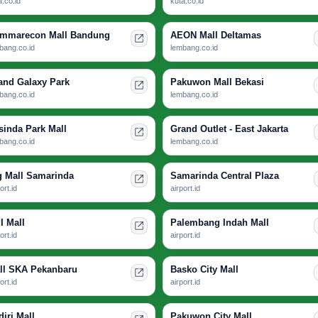
a.co.id
kuta.co.id
mmarecon Mall Bandung
AEON Mall Deltamas
bang.co.id
lembang.co.id
and Galaxy Park
Pakuwon Mall Bekasi
bang.co.id
lembang.co.id
sinda Park Mall
Grand Outlet - East Jakarta
bang.co.id
lembang.co.id
g Mall Samarinda
Samarinda Central Plaza
ort.id
airport.id
I Mall
Palembang Indah Mall
ort.id
airport.id
ll SKA Pekanbaru
Basko City Mall
ort.id
airport.id
diri Mall
Pakuwon City Mall