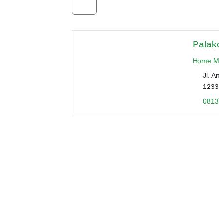
Palak
Home M
Jl. A
1233
0813