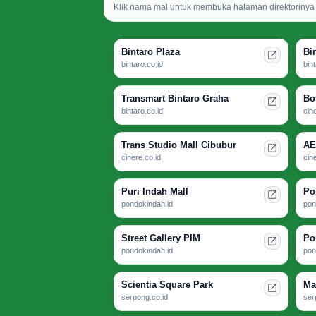
Klik nama mal untuk membuka halaman direktorinya d
Bintaro Plaza
Bi
bintaro.co.id
bin
Transmart Bintaro Graha
Bo
bintaro.co.id
cin
Trans Studio Mall Cibubur
AE
cinere.co.id
cin
Puri Indah Mall
Po
pondokindah.id
pon
Street Gallery PIM
Po
pondokindah.id
pon
Scientia Square Park
Ma
serpong.co.id
ser