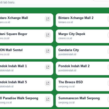
i tab baru.
ntaro Xchange Mall
Bintaro Xchange Mall 2
taro.co.id
bintaro.co.id
tani Square Bogor
Margo City Depok
ere.co.id
cinere.co.id
ON Mall Sentul
Gandaria City
ere.co.id
pondokindah.id
ndok Indah Mall 1
Pondok Indah Mall 2
dokindah.id
pondokindah.id
ndok Indah Mall 5
The Breeze BSD
dokindah.id
serpong.co.id
ll Paradise Walk Serpong
Summarecon Mall Serpong
pong.co.id
serpong.co.id