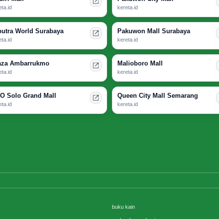
eta.id
kereta.id
putra World Surabaya
Pakuwon Mall Surabaya
eta.id
kereta.id
aza Ambarrukmo
Malioboro Mall
eta.id
kereta.id
O Solo Grand Mall
Queen City Mall Semarang
eta.id
kereta.id
buku kain