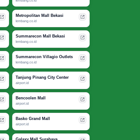
lembang.co.id
Metropolitan Mall Bekasi
lembang.co.id
Summarecon Mall Bekasi
lembang.co.id
Summarecon Villagio Outlets
lembang.co.id
Tanjung Pinang City Center
airport.id
Bencoolen Mall
airport.id
Basko Grand Mall
airport.id
Galaxy Mall Surabaya