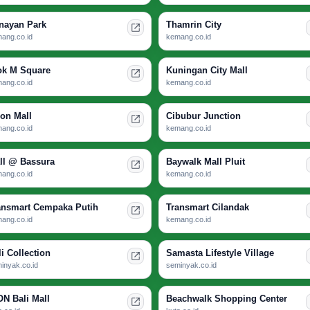
nayan Park
Thamrin City
ang.co.id
kemang.co.id
ok M Square
Kuningan City Mall
ang.co.id
kemang.co.id
ion Mall
Cibubur Junction
ang.co.id
kemang.co.id
ll @ Bassura
Baywalk Mall Pluit
ang.co.id
kemang.co.id
ansmart Cempaka Putih
Transmart Cilandak
ang.co.id
kemang.co.id
li Collection
Samasta Lifestyle Village
inyak.co.id
seminyak.co.id
ON Bali Mall
Beachwalk Shopping Center