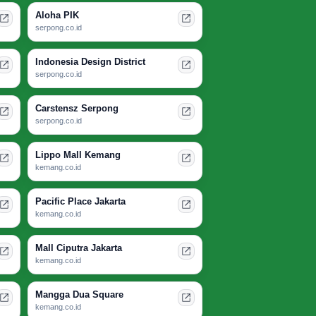
Aloha PIK
serpong.co.id
Indonesia Design District
serpong.co.id
Carstensz Serpong
serpong.co.id
Lippo Mall Kemang
kemang.co.id
Pacific Place Jakarta
kemang.co.id
Mall Ciputra Jakarta
kemang.co.id
Mangga Dua Square
kemang.co.id