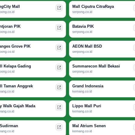
ngCity Mall
Mall Ciputra CitraRaya
pong.co.id
serpong.co.id
ntjoran PIK
Batavia PIK
pong.co.id
serpong.co.id
anges Grove PIK
AEON Mall BSD
pong.co.id
serpong.co.id
ll Kelapa Gading
Summarecon Mall Bekasi
pong.co.id
serpong.co.id
ll Taman Anggrek
Grand Indonesia
ang.co.id
kemang.co.id
ty Walk Gajah Mada
Lippo Mall Puri
ang.co.id
kemang.co.id
 Sudirman
Mal Atrium Senen
ang.co.id
kemang.co.id