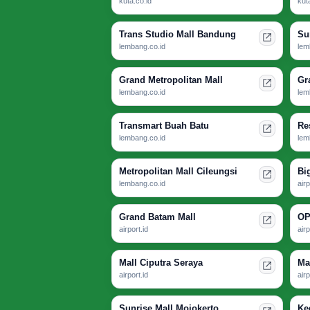
kuta.co.id
kut
Trans Studio Mall Bandung
Su
lembang.co.id
lem
Grand Metropolitan Mall
Gr
lembang.co.id
lem
Transmart Buah Batu
Re
lembang.co.id
lem
Metropolitan Mall Cileungsi
Bi
lembang.co.id
airp
Grand Batam Mall
OP
airport.id
airp
Mall Ciputra Seraya
Ma
airport.id
airp
Sunrise Mall Mojokerto
Ke