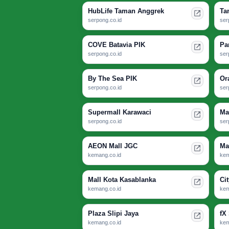
HubLife Taman Anggrek
Ta
serpong.co.id
ser
COVE Batavia PIK
Pa
serpong.co.id
ser
By The Sea PIK
Or
serpong.co.id
ser
Supermall Karawaci
Ma
serpong.co.id
ser
AEON Mall JGC
Ma
kemang.co.id
kem
Mall Kota Kasablanka
Ci
kemang.co.id
kem
Plaza Slipi Jaya
fX
kemang.co.id
kem