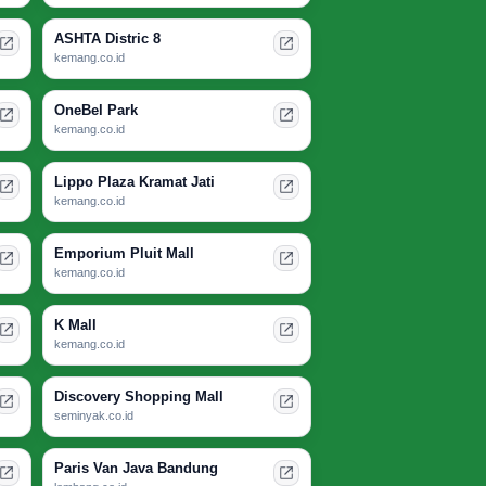
ASHTA Distric 8
kemang.co.id
OneBel Park
kemang.co.id
Lippo Plaza Kramat Jati
kemang.co.id
Emporium Pluit Mall
kemang.co.id
K Mall
kemang.co.id
Discovery Shopping Mall
seminyak.co.id
Paris Van Java Bandung