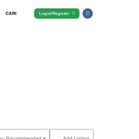
CARI
Login/Register
by:
Recommended
Add Listing