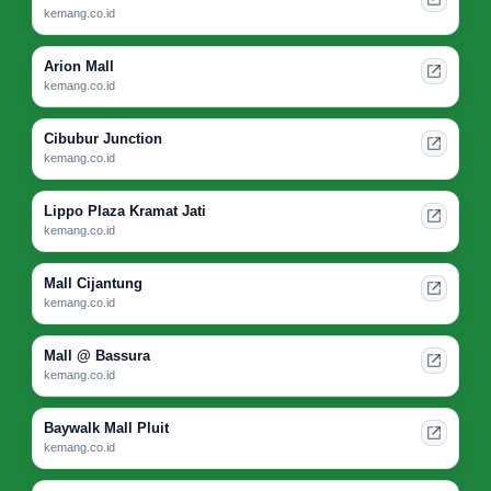
kemang.co.id
Arion Mall
kemang.co.id
Cibubur Junction
kemang.co.id
Lippo Plaza Kramat Jati
kemang.co.id
Mall Cijantung
kemang.co.id
Mall @ Bassura
kemang.co.id
Baywalk Mall Pluit
kemang.co.id