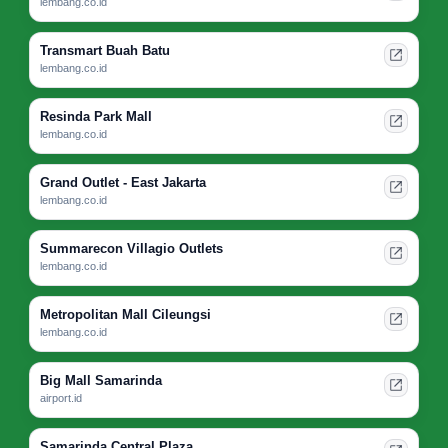
lembang.co.id
Transmart Buah Batu
lembang.co.id
Resinda Park Mall
lembang.co.id
Grand Outlet - East Jakarta
lembang.co.id
Summarecon Villagio Outlets
lembang.co.id
Metropolitan Mall Cileungsi
lembang.co.id
Big Mall Samarinda
airport.id
Samarinda Central Plaza