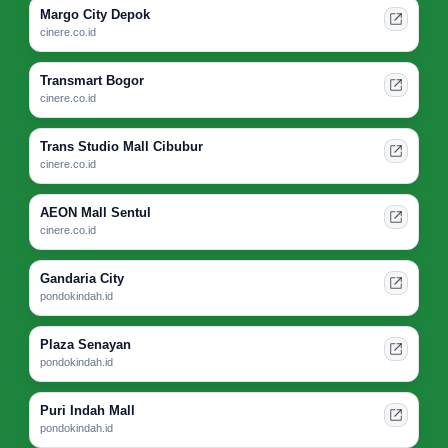
Margo City Depok
cinere.co.id
Transmart Bogor
cinere.co.id
Trans Studio Mall Cibubur
cinere.co.id
AEON Mall Sentul
cinere.co.id
Gandaria City
pondokindah.id
Plaza Senayan
pondokindah.id
Puri Indah Mall
pondokindah.id