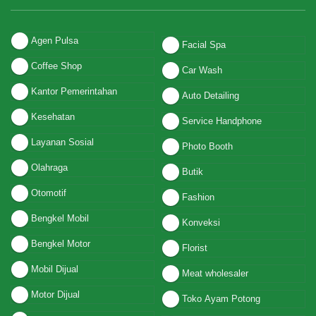
Agen Pulsa
Facial Spa
Coffee Shop
Car Wash
Kantor Pemerintahan
Auto Detailing
Kesehatan
Service Handphone
Layanan Sosial
Photo Booth
Olahraga
Butik
Otomotif
Fashion
Bengkel Mobil
Konveksi
Bengkel Motor
Florist
Mobil Dijual
Meat wholesaler
Motor Dijual
Toko Ayam Potong