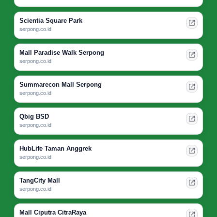
Scientia Square Park
serpong.co.id
Mall Paradise Walk Serpong
serpong.co.id
Summarecon Mall Serpong
serpong.co.id
Qbig BSD
serpong.co.id
HubLife Taman Anggrek
serpong.co.id
TangCity Mall
serpong.co.id
Mall Ciputra CitraRaya