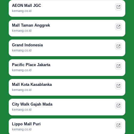
AEON Mall JGC
kemang.co.id
Mall Taman Anggrek
kemang.co.id
Grand Indonesia
kemang.co.id
Pacific Place Jakarta
kemang.co.id
Mall Kota Kasablanka
kemang.co.id
City Walk Gajah Mada
kemang.co.id
Lippo Mall Puri
kemang.co.id