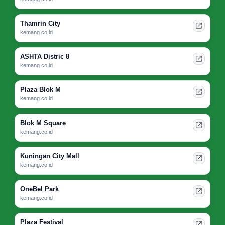
Thamrin City
kemang.co.id
ASHTA Distric 8
kemang.co.id
Plaza Blok M
kemang.co.id
Blok M Square
kemang.co.id
Kuningan City Mall
kemang.co.id
OneBel Park
kemang.co.id
Plaza Festival