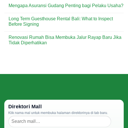
Net
Comments
Mengapa Asuransi Gudang Penting bagi Pelaku Usaha?
Terbaik
on
–
Taman
No
Pandu
Rumah
Comments
Equator
yang
Long Term Guesthouse Rental Bali: What to Inspect
on
Prima
Nyaman:
Mengapa
Before Signing
Cara
Asuransi
Membuat
Gudang
No
Hunian
Penting
Comments
Terasa
Renovasi Rumah Bisa Membuka Jalur Rayap Baru Jika
bagi
on
Lebih
Pelaku
Long
Tidak Diperhatikan
Sejuk
Usaha?
Term
dan
Guesthouse
No
Hidup
Rental
Comments
Bali:
on
What
Renovasi
to
Rumah
Inspect
Bisa
Before
Membuka
Signing
Jalur
Rayap
Baru
Jika
Tidak
Diperhatikan
Direktori Mall
Klik nama mal untuk membuka halaman direktorinya di tab baru.