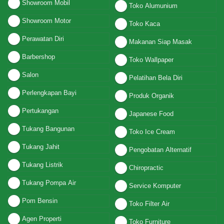
Showroom Mobil
Toko Alumunium
Showroom Motor
Toko Kaca
Perawatan Diri
Makanan Siap Masak
Barbershop
Toko Wallpaper
Salon
Pelatihan Bela Diri
Perlengkapan Bayi
Produk Organik
Pertukangan
Japanese Food
Tukang Bangunan
Toko Ice Cream
Tukang Jahit
Pengobatan Alternatif
Tukang Listrik
Chiropractic
Tukang Pompa Air
Service Komputer
Pom Bensin
Toko Filter Air
Agen Properti
Toko Furniture