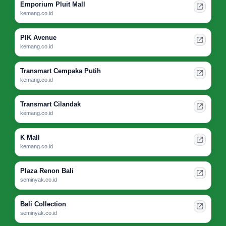
Emporium Pluit Mall
kemang.co.id
PIK Avenue
kemang.co.id
Transmart Cempaka Putih
kemang.co.id
Transmart Cilandak
kemang.co.id
K Mall
kemang.co.id
Plaza Renon Bali
seminyak.co.id
Bali Collection
seminyak.co.id