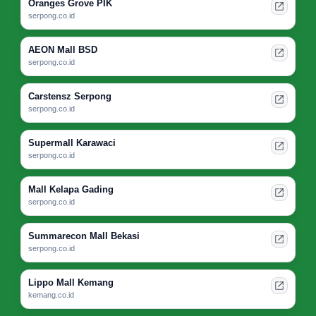
Oranges Grove PIK
serpong.co.id
AEON Mall BSD
serpong.co.id
Carstensz Serpong
serpong.co.id
Supermall Karawaci
serpong.co.id
Mall Kelapa Gading
serpong.co.id
Summarecon Mall Bekasi
serpong.co.id
Lippo Mall Kemang
kemang.co.id