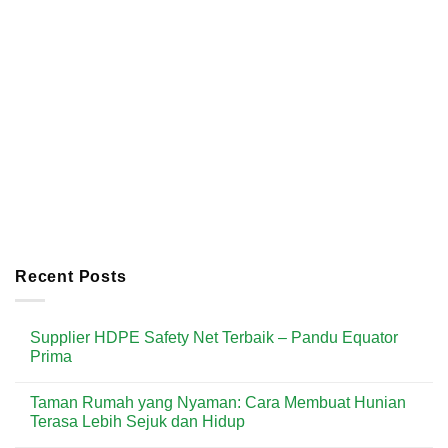
Recent Posts
Supplier HDPE Safety Net Terbaik – Pandu Equator
Prima
No
Comments
Taman Rumah yang Nyaman: Cara Membuat Hunian
on
Supplier
Terasa Lebih Sejuk dan Hidup
HDPE
Safety
No