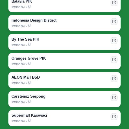
Batavia PIK
serpong.co.id
Indonesia Design District
serpong.co.id
By The Sea PIK
serpong.co.id
Oranges Grove PIK
serpong.co.id
AEON Mall BSD
serpong.co.id
Carstensz Serpong
serpong.co.id
Supermall Karawaci
serpong.co.id