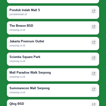
Pondok Indah Mall 5
pondokindah.id
The Breeze BSD
serpong.co.id
Jakarta Premium Outlet
serpong.co.id
Scientia Square Park
serpong.co.id
Mall Paradise Walk Serpong
serpong.co.id
Summarecon Mall Serpong
serpong.co.id
Qbig BSD