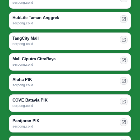
serpong.co.id
HubLife Taman Anggrek
serpong.co.id
TangCity Mall
serpong.co.id
Mall Ciputra CitraRaya
serpong.co.id
Aloha PIK
serpong.co.id
COVE Batavia PIK
serpong.co.id
Pantjoran PIK
serpong.co.id