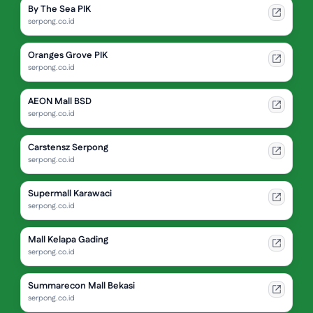
By The Sea PIK
serpong.co.id
Oranges Grove PIK
serpong.co.id
AEON Mall BSD
serpong.co.id
Carstensz Serpong
serpong.co.id
Supermall Karawaci
serpong.co.id
Mall Kelapa Gading
serpong.co.id
Summarecon Mall Bekasi
serpong.co.id