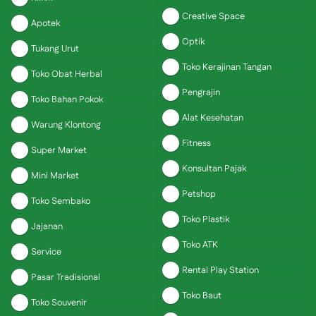
Creative Space
Apotek
Optik
Tukang Urut
Toko Kerajinan Tangan
Toko Obat Herbal
Pengrajin
Toko Bahan Pokok
Alat Kesehatan
Warung Klontong
Fitness
Super Market
Konsultan Pajak
Mini Market
Petshop
Toko Sembako
Toko Plastik
Jajanan
Toko ATK
Service
Rental Play Station
Pasar Tradisional
Toko Baut
Toko Souvenir