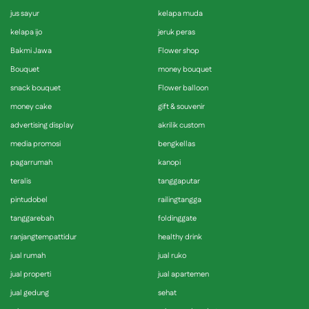
jus sayur
kelapa muda
kelapa ijo
jeruk peras
Bakmi Jawa
Flower shop
Bouquet
money bouquet
snack bouquet
Flower balloon
money cake
gift & souvenir
advertising display
akrilik custom
media promosi
bengkellas
pagarrumah
kanopi
teralis
tanggaputar
pintudobel
railingtangga
tanggarebah
foldinggate
ranjangtempattidur
healthy drink
jual rumah
jual ruko
jual properti
jual apartemen
jual gedung
sehat