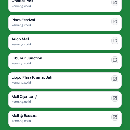
OneBel Park
kemang.co.id
Plaza Festival
kemang.co.id
Arion Mall
kemang.co.id
Cibubur Junction
kemang.co.id
Lippo Plaza Kramat Jati
kemang.co.id
Mall Cijantung
kemang.co.id
Mall @ Bassura
kemang.co.id