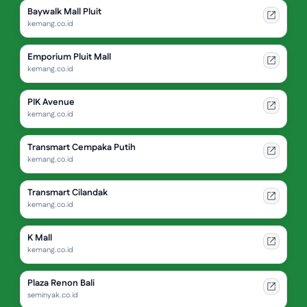
Baywalk Mall Pluit
kemang.co.id
Emporium Pluit Mall
kemang.co.id
PIK Avenue
kemang.co.id
Transmart Cempaka Putih
kemang.co.id
Transmart Cilandak
kemang.co.id
K Mall
kemang.co.id
Plaza Renon Bali
seminyak.co.id