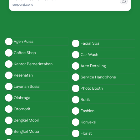
serpong.co.id
Agen Pulsa
Facial Spa
Coffee Shop
Car Wash
Kantor Pemerintahan
Auto Detailing
Kesehatan
Service Handphone
Layanan Sosial
Photo Booth
Olahraga
Butik
Otomotif
Fashion
Bengkel Mobil
Konveksi
Bengkel Motor
Florist