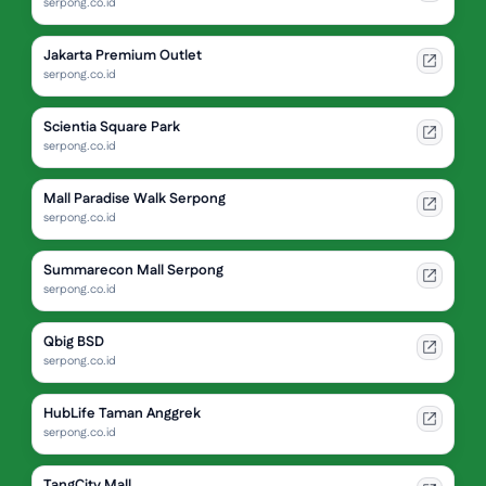
serpong.co.id
Jakarta Premium Outlet
serpong.co.id
Scientia Square Park
serpong.co.id
Mall Paradise Walk Serpong
serpong.co.id
Summarecon Mall Serpong
serpong.co.id
Qbig BSD
serpong.co.id
HubLife Taman Anggrek
serpong.co.id
TangCity Mall