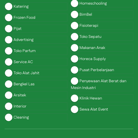
Homeschooling
Katering
BimBel
Frozen Food
Fisioterapi
Pijat
Toko Sepatu
Advertising
Makanan Anak
Toko Parfum
Horeca Supply
Service AC
Pusat Perbelanjaan
Toko Alat Jahit
Penyewaan Alat Berat dan
Bengkel Las
Mesin Industri
Arsitek
Klinik Hewan
Interior
Sewa Alat Event
Cleaning