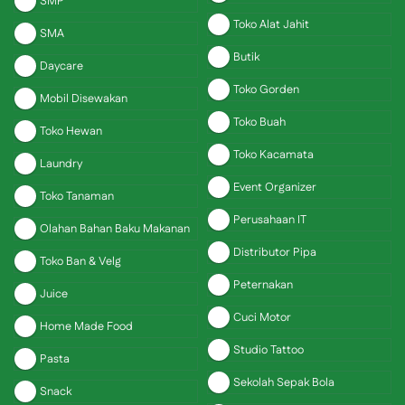
SMP
Toko Alat Jahit
SMA
Butik
Daycare
Toko Gorden
Mobil Disewakan
Toko Buah
Toko Hewan
Toko Kacamata
Laundry
Event Organizer
Toko Tanaman
Perusahaan IT
Olahan Bahan Baku Makanan
Distributor Pipa
Toko Ban & Velg
Peternakan
Juice
Cuci Motor
Home Made Food
Studio Tattoo
Pasta
Sekolah Sepak Bola
Snack