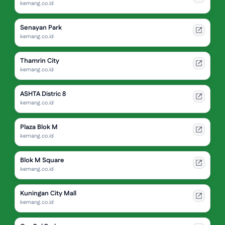
kemang.co.id
Senayan Park
kemang.co.id
Thamrin City
kemang.co.id
ASHTA Distric 8
kemang.co.id
Plaza Blok M
kemang.co.id
Blok M Square
kemang.co.id
Kuningan City Mall
kemang.co.id