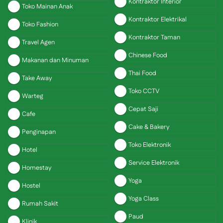
Kontraktor Interior
Toko Mainan Anak
Kontraktor Elektrikal
Toko Fashion
Kontraktor Taman
Travel Agen
Chinese Food
Makanan dan Minuman
Thai Food
Take Away
Toko CCTV
Warteg
Cepat Saji
Cafe
Cake & Bakery
Penginapan
Toko Elektronik
Hotel
Service Elektronik
Homestay
Yoga
Hostel
Yoga Class
Rumah Sakit
Paud
Klinik