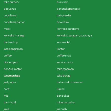
toko outdoor
buku kain
babyshop
perlengkapan bayi
cuddleme
babycarrier
cuddleme carrier
flowswim
mobil
konveksi surabaya
konveksi malang
konveksi, seragam, surabaya
barbershop
sewamobil
jasa pengiriman
kantor
coffee
coffee shop
hidden gem
service motor
bengkel motor
toko tanaman
tanaman hias
toko bunga
jual pupuk
bahan baku makanan
cafe
Bakmi
Mie
Ban bekas
ban mobil
minuman sehat
juice
jus buah