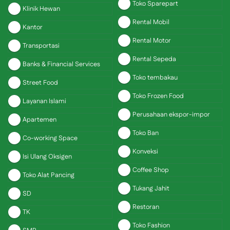
Toko Sparepart
Klinik Hewan
Rental Mobil
Kantor
Rental Motor
Transportasi
Rental Sepeda
Banks & Financial Services
Toko tembakau
Street Food
Toko Frozen Food
Layanan Islami
Perusahaan ekspor-impor
Apartemen
Toko Ban
Co-working Space
Konveksi
Isi Ulang Oksigen
Coffee Shop
Toko Alat Pancing
Tukang Jahit
SD
Restoran
TK
Toko Fashion