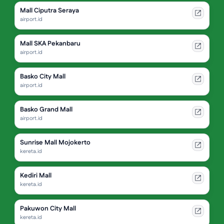
Mall Ciputra Seraya
airport.id
Mall SKA Pekanbaru
airport.id
Basko City Mall
airport.id
Basko Grand Mall
airport.id
Sunrise Mall Mojokerto
kereta.id
Kediri Mall
kereta.id
Pakuwon City Mall
kereta.id