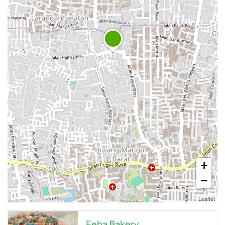
+
−
Leaflet
Feha Bakery