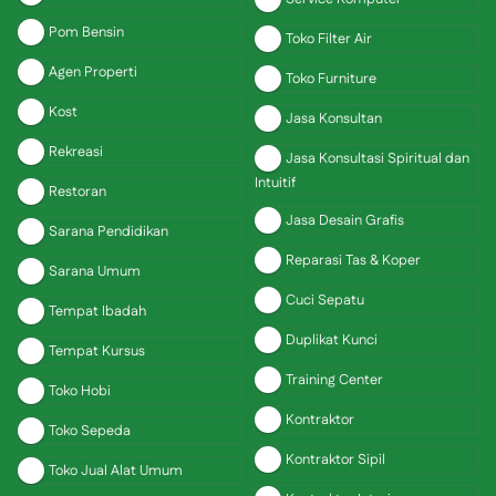
Pom Bensin
Toko Filter Air
Agen Properti
Toko Furniture
Kost
Jasa Konsultan
Rekreasi
Jasa Konsultasi Spiritual dan
Intuitif
Restoran
Jasa Desain Grafis
Sarana Pendidikan
Reparasi Tas & Koper
Sarana Umum
Cuci Sepatu
Tempat Ibadah
Duplikat Kunci
Tempat Kursus
Training Center
Toko Hobi
Kontraktor
Toko Sepeda
Kontraktor Sipil
Toko Jual Alat Umum