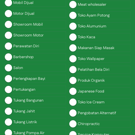
Mobil Dijual
Meat wholesaler
Motor Dijual
Toko Ayam Potong
Showroom Mobil
Toko Alumunium
Showroom Motor
Toko Kaca
Perawatan Diri
Makanan Siap Masak
Barbershop
Toko Wallpaper
Salon
Pelatihan Bela Diri
Perlengkapan Bayi
Produk Organik
Pertukangan
Japanese Food
Tukang Bangunan
Toko Ice Cream
Tukang Jahit
Pengobatan Alternatif
Tukang Listrik
Chiropractic
Tukang Pompa Air
Service Komputer