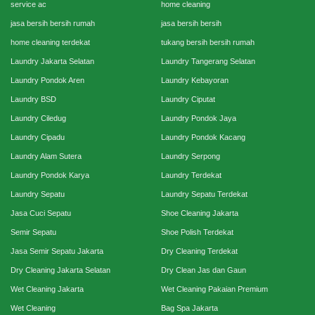
service ac
home cleaning
jasa bersih bersih rumah
jasa bersih bersih
home cleaning terdekat
tukang bersih bersih rumah
Laundry Jakarta Selatan
Laundry Tangerang Selatan
Laundry Pondok Aren
Laundry Kebayoran
Laundry BSD
Laundry Ciputat
Laundry Ciledug
Laundry Pondok Jaya
Laundry Cipadu
Laundry Pondok Kacang
Laundry Alam Sutera
Laundry Serpong
Laundry Pondok Karya
Laundry Terdekat
Laundry Sepatu
Laundry Sepatu Terdekat
Jasa Cuci Sepatu
Shoe Cleaning Jakarta
Semir Sepatu
Shoe Polish Terdekat
Jasa Semir Sepatu Jakarta
Dry Cleaning Terdekat
Dry Cleaning Jakarta Selatan
Dry Clean Jas dan Gaun
Wet Cleaning Jakarta
Wet Cleaning Pakaian Premium
Wet Cleaning
Bag Spa Jakarta