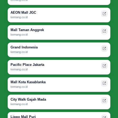
AEON Mall JGC
kemang.co.id
Mall Taman Anggrek
kemang.co.id
Grand Indonesia
kemang.co.id
Pacific Place Jakarta
kemang.co.id
Mall Kota Kasablanka
kemang.co.id
City Walk Gajah Mada
kemang.co.id
Lippo Mall Puri