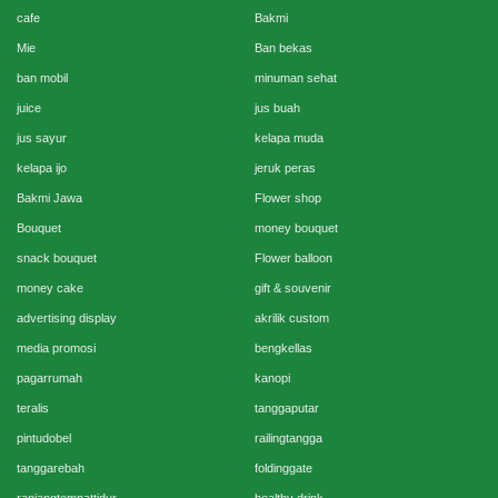
cafe
Bakmi
Mie
Ban bekas
ban mobil
minuman sehat
juice
jus buah
jus sayur
kelapa muda
kelapa ijo
jeruk peras
Bakmi Jawa
Flower shop
Bouquet
money bouquet
snack bouquet
Flower balloon
money cake
gift & souvenir
advertising display
akrilik custom
media promosi
bengkellas
pagarrumah
kanopi
teralis
tanggaputar
pintudobel
railingtangga
tanggarebah
foldinggate