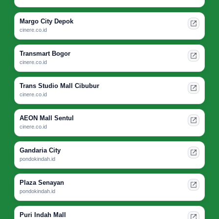
Margo City Depok
cinere.co.id
Transmart Bogor
cinere.co.id
Trans Studio Mall Cibubur
cinere.co.id
AEON Mall Sentul
cinere.co.id
Gandaria City
pondokindah.id
Plaza Senayan
pondokindah.id
Puri Indah Mall