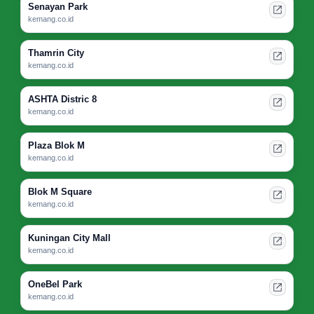
Senayan Park
kemang.co.id
Thamrin City
kemang.co.id
ASHTA Distric 8
kemang.co.id
Plaza Blok M
kemang.co.id
Blok M Square
kemang.co.id
Kuningan City Mall
kemang.co.id
OneBel Park
kemang.co.id