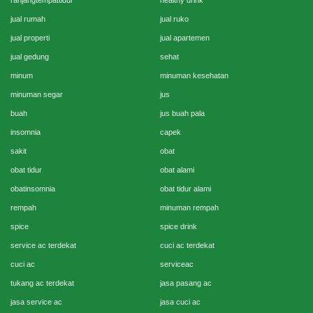
ranjangtempattidur
healthy drink
jual rumah
jual ruko
jual properti
jual apartemen
jual gedung
sehat
minum
minuman kesehatan
minuman segar
jus
buah
jus buah pala
insomnia
capek
sakit
obat
obat tidur
obat alami
obatinsomnia
obat tidur alami
rempah
minuman rempah
spice
spice drink
service ac terdekat
cuci ac terdekat
cuci ac
serviceac
tukang ac terdekat
jasa pasang ac
jasa service ac
jasa cuci ac