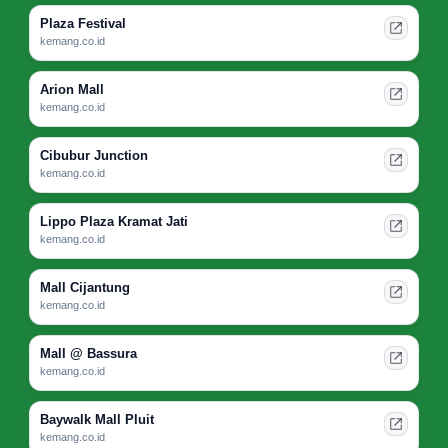
Plaza Festival
kemang.co.id
Arion Mall
kemang.co.id
Cibubur Junction
kemang.co.id
Lippo Plaza Kramat Jati
kemang.co.id
Mall Cijantung
kemang.co.id
Mall @ Bassura
kemang.co.id
Baywalk Mall Pluit
kemang.co.id