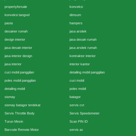
propertyforsale
konveksi
konveksi tangsel
dimsum
pasta
hampers
desainer rumah
jasa arsitek
design interior
jasa desain rumah
jasa desain interior
jasa arsitek rumah
jasa interior design
kontraktor interior
jasa interior
interior kantor
cuci mobil panggilan
detailing mobil panggilan
poles mobil panggilan
cuci mobil
detailing mobil
poles mobil
siomay
batagor
siomay batagor terdekat
servis cvt
Servis Throttle Body
Servis Speedometer
Turun Mesin
Scan PIN ID
Barcode Remote Motor
servis ac