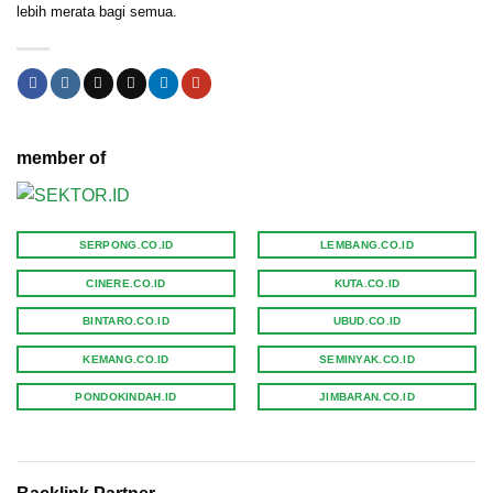
lebih merata bagi semua.
member of
SERPONG.CO.ID
LEMBANG.CO.ID
CINERE.CO.ID
KUTA.CO.ID
BINTARO.CO.ID
UBUD.CO.ID
KEMANG.CO.ID
SEMINYAK.CO.ID
PONDOKINDAH.ID
JIMBARAN.CO.ID