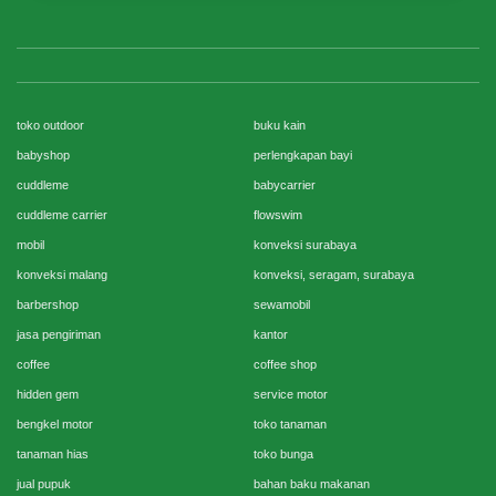
toko outdoor
buku kain
babyshop
perlengkapan bayi
cuddleme
babycarrier
cuddleme carrier
flowswim
mobil
konveksi surabaya
konveksi malang
konveksi, seragam, surabaya
barbershop
sewamobil
jasa pengiriman
kantor
coffee
coffee shop
hidden gem
service motor
bengkel motor
toko tanaman
tanaman hias
toko bunga
jual pupuk
bahan baku makanan