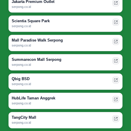
Jakarta Premium Outlet
serpong.co.id
Scientia Square Park
serpong.co.id
Mall Paradise Walk Serpong
serpong.co.id
Summarecon Mall Serpong
serpong.co.id
Qbig BSD
serpong.co.id
HubLife Taman Anggrek
serpong.co.id
TangCity Mall
serpong.co.id