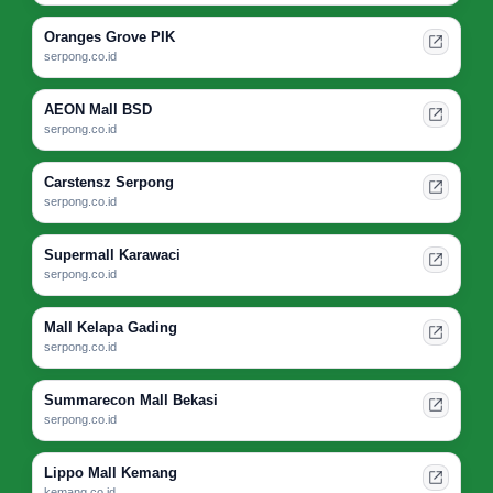
Oranges Grove PIK
serpong.co.id
AEON Mall BSD
serpong.co.id
Carstensz Serpong
serpong.co.id
Supermall Karawaci
serpong.co.id
Mall Kelapa Gading
serpong.co.id
Summarecon Mall Bekasi
serpong.co.id
Lippo Mall Kemang
kemang.co.id