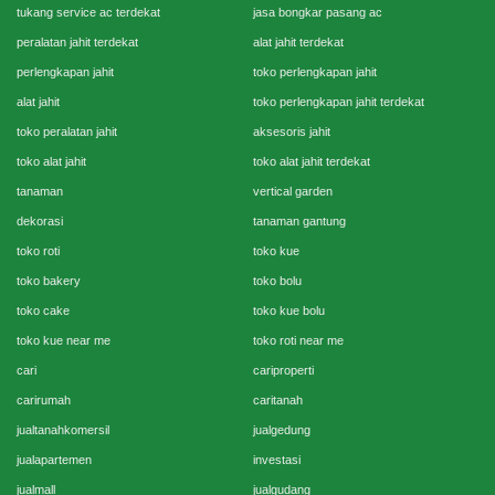
tukang service ac terdekat
jasa bongkar pasang ac
peralatan jahit terdekat
alat jahit terdekat
perlengkapan jahit
toko perlengkapan jahit
alat jahit
toko perlengkapan jahit terdekat
toko peralatan jahit
aksesoris jahit
toko alat jahit
toko alat jahit terdekat
tanaman
vertical garden
dekorasi
tanaman gantung
toko roti
toko kue
toko bakery
toko bolu
toko cake
toko kue bolu
toko kue near me
toko roti near me
cari
cariproperti
carirumah
caritanah
jualtanahkomersil
jualgedung
jualapartemen
investasi
jualmall
jualgudang