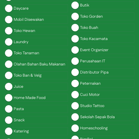
Butik
Daycare
Toko Gorden
Mobil Disewakan
Toko Buah
Toko Hewan
Toko Kacamata
Laundry
Event Organizer
Toko Tanaman
Perusahaan IT
Olahan Bahan Baku Makanan
Distributor Pipa
Toko Ban & Velg
Peternakan
Juice
Cuci Motor
Home Made Food
Studio Tattoo
Pasta
Sekolah Sepak Bola
Snack
Homeschooling
Katering