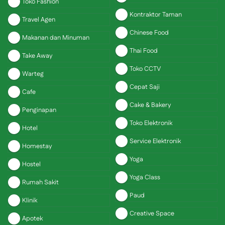
Toko Fashion
Kontraktor Taman
Travel Agen
Chinese Food
Makanan dan Minuman
Thai Food
Take Away
Toko CCTV
Warteg
Cepat Saji
Cafe
Cake & Bakery
Penginapan
Toko Elektronik
Hotel
Service Elektronik
Homestay
Yoga
Hostel
Yoga Class
Rumah Sakit
Paud
Klinik
Creative Space
Apotek