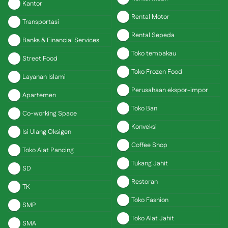
Kantor
Rental Motor
Transportasi
Rental Sepeda
Banks & Financial Services
Toko tembakau
Street Food
Toko Frozen Food
Layanan Islami
Perusahaan ekspor-impor
Apartemen
Toko Ban
Co-working Space
Konveksi
Isi Ulang Oksigen
Coffee Shop
Toko Alat Pancing
Tukang Jahit
SD
Restoran
TK
Toko Fashion
SMP
Toko Alat Jahit
SMA