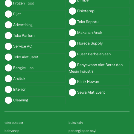
BimBel
Frozen Food
Fisioterapi
Pijat
Toko Sepatu
Advertising
Makanan Anak
Toko Parfum
Horeca Supply
Service AC
Pusat Perbelanjaan
Toko Alat Jahit
Penyewaan Alat Berat dan
Bengkel Las
Mesin Industri
Arsitek
Klinik Hewan
Interior
Sewa Alat Event
Cleaning
toko outdoor
buku kain
babyshop
perlengkapan bayi