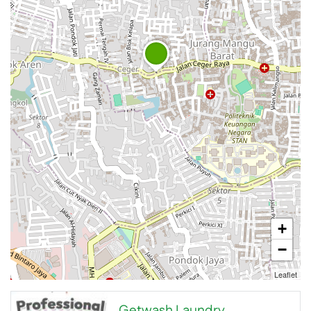
+
−
Leaflet
Getwash Laundry