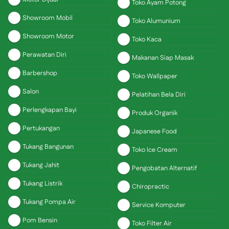
Toko Ayam Potong
Showroom Mobil
Toko Alumunium
Showroom Motor
Toko Kaca
Perawatan Diri
Makanan Siap Masak
Barbershop
Toko Wallpaper
Salon
Pelatihan Bela Diri
Perlengkapan Bayi
Produk Organik
Pertukangan
Japanese Food
Tukang Bangunan
Toko Ice Cream
Tukang Jahit
Pengobatan Alternatif
Tukang Listrik
Chiropractic
Tukang Pompa Air
Service Komputer
Pom Bensin
Toko Filter Air