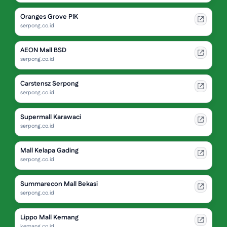
Oranges Grove PIK
serpong.co.id
AEON Mall BSD
serpong.co.id
Carstensz Serpong
serpong.co.id
Supermall Karawaci
serpong.co.id
Mall Kelapa Gading
serpong.co.id
Summarecon Mall Bekasi
serpong.co.id
Lippo Mall Kemang
kemang.co.id