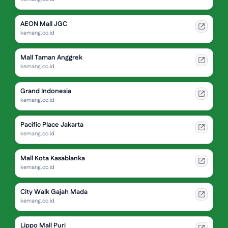
AEON Mall JGC
kemang.co.id
Mall Taman Anggrek
kemang.co.id
Grand Indonesia
kemang.co.id
Pacific Place Jakarta
kemang.co.id
Mall Kota Kasablanka
kemang.co.id
City Walk Gajah Mada
kemang.co.id
Lippo Mall Puri