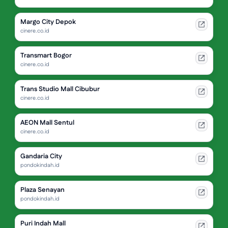
Margo City Depok
cinere.co.id
Transmart Bogor
cinere.co.id
Trans Studio Mall Cibubur
cinere.co.id
AEON Mall Sentul
cinere.co.id
Gandaria City
pondokindah.id
Plaza Senayan
pondokindah.id
Puri Indah Mall