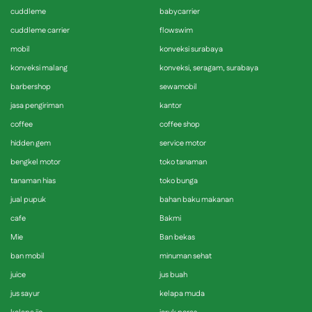
cuddleme
babycarrier
cuddleme carrier
flowswim
mobil
konveksi surabaya
konveksi malang
konveksi, seragam, surabaya
barbershop
sewamobil
jasa pengiriman
kantor
coffee
coffee shop
hidden gem
service motor
bengkel motor
toko tanaman
tanaman hias
toko bunga
jual pupuk
bahan baku makanan
cafe
Bakmi
Mie
Ban bekas
ban mobil
minuman sehat
juice
jus buah
jus sayur
kelapa muda