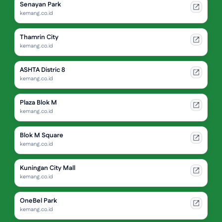
Senayan Park
kemang.co.id
Thamrin City
kemang.co.id
ASHTA Distric 8
kemang.co.id
Plaza Blok M
kemang.co.id
Blok M Square
kemang.co.id
Kuningan City Mall
kemang.co.id
OneBel Park
kemang.co.id