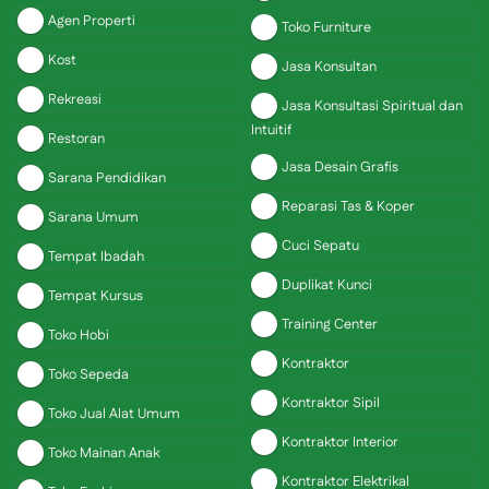
Agen Properti
Toko Furniture
Kost
Jasa Konsultan
Rekreasi
Jasa Konsultasi Spiritual dan
Intuitif
Restoran
Jasa Desain Grafis
Sarana Pendidikan
Reparasi Tas & Koper
Sarana Umum
Cuci Sepatu
Tempat Ibadah
Duplikat Kunci
Tempat Kursus
Training Center
Toko Hobi
Kontraktor
Toko Sepeda
Kontraktor Sipil
Toko Jual Alat Umum
Kontraktor Interior
Toko Mainan Anak
Kontraktor Elektrikal