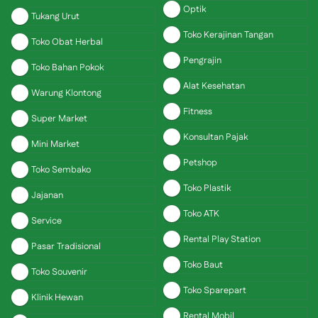
Optik
Tukang Urut
Toko Kerajinan Tangan
Toko Obat Herbal
Pengrajin
Toko Bahan Pokok
Alat Kesehatan
Warung Klontong
Fitness
Super Market
Konsultan Pajak
Mini Market
Petshop
Toko Sembako
Toko Plastik
Jajanan
Toko ATK
Service
Rental Play Station
Pasar Tradisional
Toko Baut
Toko Souvenir
Toko Sparepart
Klinik Hewan
Rental Mobil