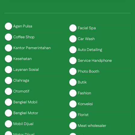
Agen Pulsa
Facial Spa
Coffee Shop
Car Wash
Kantor Pemerintahan
Auto Detailing
Kesehatan
Service Handphone
Layanan Sosial
Photo Booth
Olahraga
Butik
Otomotif
Fashion
Bengkel Mobil
Konveksi
Bengkel Motor
Florist
Mobil Dijual
Meat wholesaler
Motor Dijual