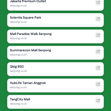
Jakarta Premium Outlet
serpong.co.id
Scientia Square Park
serpong.co.id
Mall Paradise Walk Serpong
serpong.co.id
Summarecon Mall Serpong
serpong.co.id
Qbig BSD
serpong.co.id
HubLife Taman Anggrek
serpong.co.id
TangCity Mall
serpong.co.id