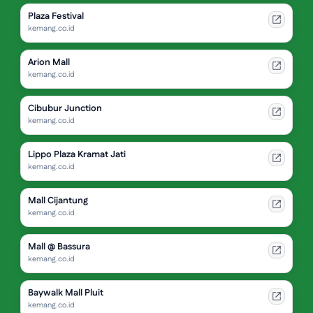
Plaza Festival
kemang.co.id
Arion Mall
kemang.co.id
Cibubur Junction
kemang.co.id
Lippo Plaza Kramat Jati
kemang.co.id
Mall Cijantung
kemang.co.id
Mall @ Bassura
kemang.co.id
Baywalk Mall Pluit
kemang.co.id