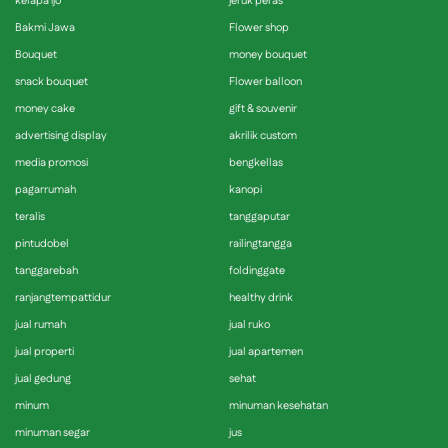
kelapa ijo
jeruk peras
Bakmi Jawa
Flower shop
Bouquet
money bouquet
snack bouquet
Flower balloon
money cake
gift & souvenir
advertising display
akrilik custom
media promosi
bengkellas
pagarrumah
kanopi
teralis
tanggaputar
pintudobel
railingtangga
tanggarebah
foldinggate
ranjangtempattidur
healthy drink
jual rumah
jual ruko
jual properti
jual apartemen
jual gedung
sehat
minum
minuman kesehatan
minuman segar
jus