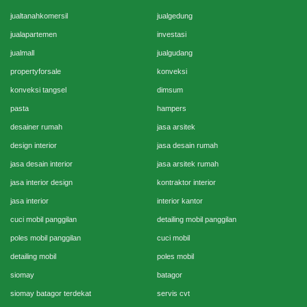
jualtanahkomersil
jualgedung
jualapartemen
investasi
jualmall
jualgudang
propertyforsale
konveksi
konveksi tangsel
dimsum
pasta
hampers
desainer rumah
jasa arsitek
design interior
jasa desain rumah
jasa desain interior
jasa arsitek rumah
jasa interior design
kontraktor interior
jasa interior
interior kantor
cuci mobil panggilan
detailing mobil panggilan
poles mobil panggilan
cuci mobil
detailing mobil
poles mobil
siomay
batagor
siomay batagor terdekat
servis cvt