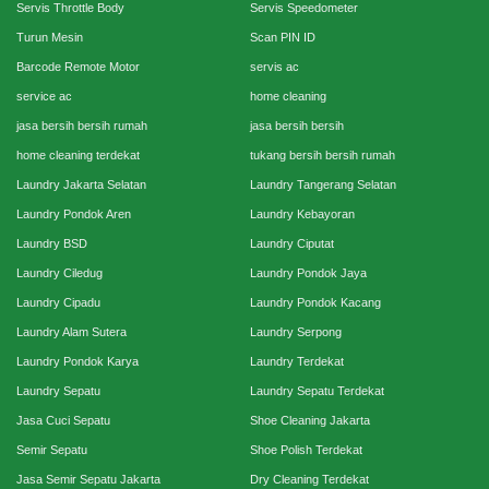
Servis Throttle Body
Servis Speedometer
Turun Mesin
Scan PIN ID
Barcode Remote Motor
servis ac
service ac
home cleaning
jasa bersih bersih rumah
jasa bersih bersih
home cleaning terdekat
tukang bersih bersih rumah
Laundry Jakarta Selatan
Laundry Tangerang Selatan
Laundry Pondok Aren
Laundry Kebayoran
Laundry BSD
Laundry Ciputat
Laundry Ciledug
Laundry Pondok Jaya
Laundry Cipadu
Laundry Pondok Kacang
Laundry Alam Sutera
Laundry Serpong
Laundry Pondok Karya
Laundry Terdekat
Laundry Sepatu
Laundry Sepatu Terdekat
Jasa Cuci Sepatu
Shoe Cleaning Jakarta
Semir Sepatu
Shoe Polish Terdekat
Jasa Semir Sepatu Jakarta
Dry Cleaning Terdekat