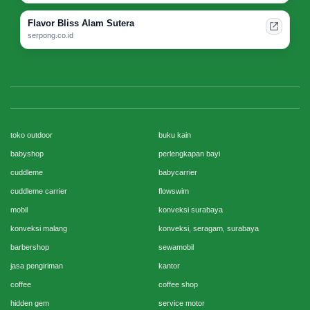
Flavor Bliss Alam Sutera
serpong.co.id
toko outdoor
buku kain
babyshop
perlengkapan bayi
cuddleme
babycarrier
cuddleme carrier
flowswim
mobil
konveksi surabaya
konveksi malang
konveksi, seragam, surabaya
barbershop
sewamobil
jasa pengiriman
kantor
coffee
coffee shop
hidden gem
service motor