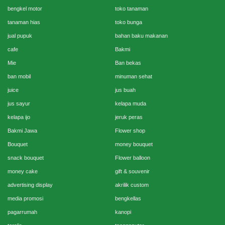
bengkel motor
toko tanaman
tanaman hias
toko bunga
jual pupuk
bahan baku makanan
cafe
Bakmi
Mie
Ban bekas
ban mobil
minuman sehat
juice
jus buah
jus sayur
kelapa muda
kelapa ijo
jeruk peras
Bakmi Jawa
Flower shop
Bouquet
money bouquet
snack bouquet
Flower balloon
money cake
gift & souvenir
advertising display
akrilik custom
media promosi
bengkellas
pagarrumah
kanopi