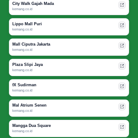
City Walk Gajah Mada
kemang.co.id
Lippo Mall Puri
kemang.co.id
Mall Ciputra Jakarta
kemang.co.id
Plaza Slipi Jaya
kemang.co.id
fX Sudirman
kemang.co.id
Mal Atrium Senen
kemang.co.id
Mangga Dua Square
kemang.co.id