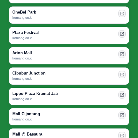
OneBel Park
kemang.co.id
Plaza Festival
kemang.co.id
Arion Mall
kemang.co.id
Cibubur Junction
kemang.co.id
Lippo Plaza Kramat Jati
kemang.co.id
Mall Cijantung
kemang.co.id
Mall @ Bassura