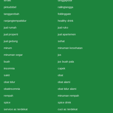
teralis
tanggaputar
pintudobel
railingtangga
tanggarebah
foldinggate
ranjangtempattidur
healthy drink
jual rumah
jual ruko
jual properti
jual apartemen
jual gedung
sehat
minum
minuman kesehatan
minuman segar
jus
buah
jus buah pala
insomnia
capek
sakit
obat
obat tidur
obat alami
obatinsomnia
obat tidur alami
rempah
minuman rempah
spice
spice drink
service ac terdekat
cuci ac terdekat