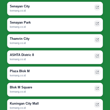
Senayan City
kemang.co.id
Senayan Park
kemang.co.id
Thamrin City
kemang.co.id
ASHTA Distric 8
kemang.co.id
Plaza Blok M
kemang.co.id
Blok M Square
kemang.co.id
Kuningan City Mall
kemang.co.id