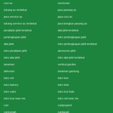
cuci ac
serviceac
tukang ac terdekat
jasa pasang ac
jasa service ac
jasa cuci ac
tukang service ac terdekat
jasa bongkar pasang ac
peralatan jahit terdekat
alat jahit terdekat
perlengkapan jahit
toko perlengkapan jahit
alat jahit
toko perlengkapan jahit terdekat
toko peralatan jahit
aksesoris jahit
toko alat jahit
toko alat jahit terdekat
tanaman
vertical garden
dekorasi
tanaman gantung
toko roti
toko kue
toko bakery
toko bolu
toko cake
toko kue bolu
toko kue near me
toko roti near me
cari
cariproperti
carirumah
caritanah