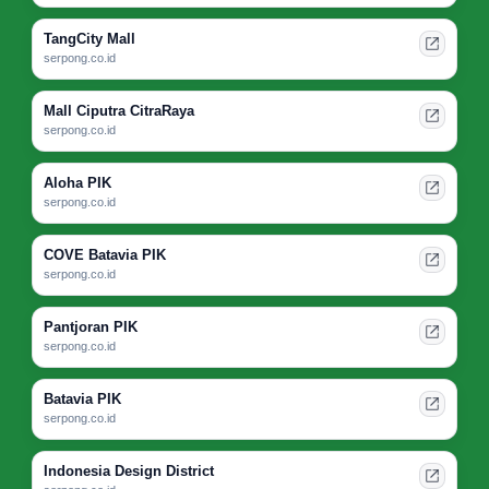
TangCity Mall
serpong.co.id
Mall Ciputra CitraRaya
serpong.co.id
Aloha PIK
serpong.co.id
COVE Batavia PIK
serpong.co.id
Pantjoran PIK
serpong.co.id
Batavia PIK
serpong.co.id
Indonesia Design District