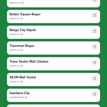
bintaro.co.id
Botani Square Bogor
cinere.co.id
Margo City Depok
cinere.co.id
Transmart Bogor
cinere.co.id
Trans Studio Mall Cibubur
cinere.co.id
AEON Mall Sentul
cinere.co.id
Gandaria City
pondokindah.id