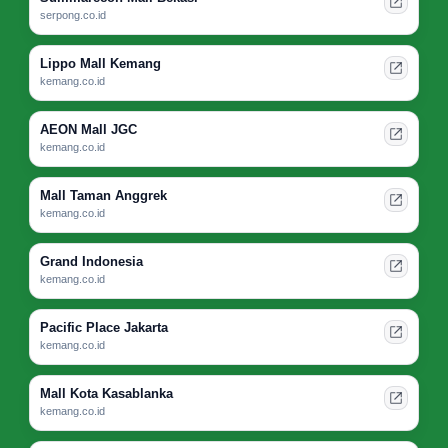
serpong.co.id
Lippo Mall Kemang
kemang.co.id
AEON Mall JGC
kemang.co.id
Mall Taman Anggrek
kemang.co.id
Grand Indonesia
kemang.co.id
Pacific Place Jakarta
kemang.co.id
Mall Kota Kasablanka
kemang.co.id