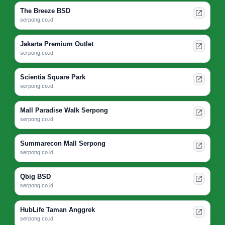
The Breeze BSD
serpong.co.id
Jakarta Premium Outlet
serpong.co.id
Scientia Square Park
serpong.co.id
Mall Paradise Walk Serpong
serpong.co.id
Summarecon Mall Serpong
serpong.co.id
Qbig BSD
serpong.co.id
HubLife Taman Anggrek
serpong.co.id