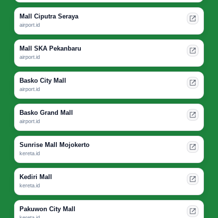
Mall Ciputra Seraya
airport.id
Mall SKA Pekanbaru
airport.id
Basko City Mall
airport.id
Basko Grand Mall
airport.id
Sunrise Mall Mojokerto
kereta.id
Kediri Mall
kereta.id
Pakuwon City Mall
kereta.id