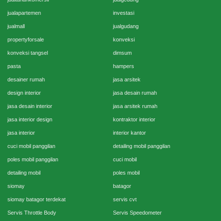
jualapartemen
investasi
jualmall
jualgudang
propertyforsale
konveksi
konveksi tangsel
dimsum
pasta
hampers
desainer rumah
jasa arsitek
design interior
jasa desain rumah
jasa desain interior
jasa arsitek rumah
jasa interior design
kontraktor interior
jasa interior
interior kantor
cuci mobil panggilan
detailing mobil panggilan
poles mobil panggilan
cuci mobil
detailing mobil
poles mobil
siomay
batagor
siomay batagor terdekat
servis cvt
Servis Throttle Body
Servis Speedometer