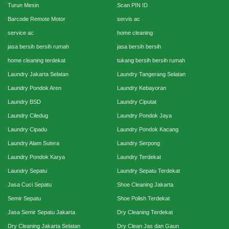
Turun Mesin
Scan PIN ID
Barcode Remote Motor
servis ac
service ac
home cleaning
jasa bersih bersih rumah
jasa bersih bersih
home cleaning terdekat
tukang bersih bersih rumah
Laundry Jakarta Selatan
Laundry Tangerang Selatan
Laundry Pondok Aren
Laundry Kebayoran
Laundry BSD
Laundry Ciputat
Laundry Ciledug
Laundry Pondok Jaya
Laundry Cipadu
Laundry Pondok Kacang
Laundry Alam Sutera
Laundry Serpong
Laundry Pondok Karya
Laundry Terdekat
Laundry Sepatu
Laundry Sepatu Terdekat
Jasa Cuci Sepatu
Shoe Cleaning Jakarta
Semir Sepatu
Shoe Polish Terdekat
Jasa Semir Sepatu Jakarta
Dry Cleaning Terdekat
Dry Cleaning Jakarta Selatan
Dry Clean Jas dan Gaun