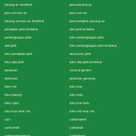
tukang ac terdekat
jasa pasang ac
jasa service ac
jasa cuci ac
tukang service ac terdekat
jasa bongkar pasang ac
peralatan jahit terdekat
alat jahit terdekat
perlengkapan jahit
toko perlengkapan jahit
alat jahit
toko perlengkapan jahit terdekat
toko peralatan jahit
aksesoris jahit
toko alat jahit
toko alat jahit terdekat
tanaman
vertical garden
dekorasi
tanaman gantung
toko roti
toko kue
toko bakery
toko bolu
toko cake
toko kue bolu
toko kue near me
toko roti near me
cari
cariproperti
carirumah
caritanah
jualtanahkomersil
jualgedung