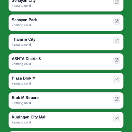
Senayan City
kemang.co.id
Senayan Park
kemang.co.id
Thamrin City
kemang.co.id
ASHTA Distric 8
kemang.co.id
Plaza Blok M
kemang.co.id
Blok M Square
kemang.co.id
Kuningan City Mall
kemang.co.id