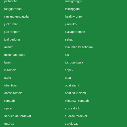
pintudobel
railingtangga
tanggarebah
foldinggate
ranjangtempattidur
healthy drink
jual rumah
jual ruko
jual properti
jual apartemen
jual gedung
sehat
minum
minuman kesehatan
minuman segar
jus
buah
jus buah pala
insomnia
capek
sakit
obat
obat tidur
obat alami
obatinsomnia
obat tidur alami
rempah
minuman rempah
spice
spice drink
service ac terdekat
cuci ac terdekat
cuci ac
serviceac