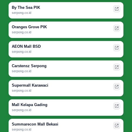
By The Sea PIK
serpong.co.id
Oranges Grove PIK
serpong.co.id
AEON Mall BSD
serpong.co.id
Carstensz Serpong
serpong.co.id
Supermall Karawaci
serpong.co.id
Mall Kelapa Gading
serpong.co.id
Summarecon Mall Bekasi
serpong.co.id