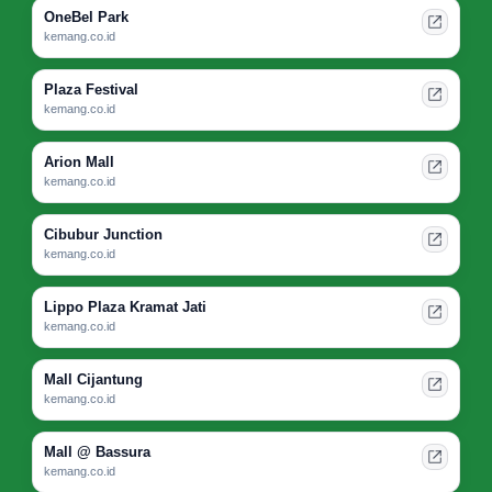
OneBel Park
kemang.co.id
Plaza Festival
kemang.co.id
Arion Mall
kemang.co.id
Cibubur Junction
kemang.co.id
Lippo Plaza Kramat Jati
kemang.co.id
Mall Cijantung
kemang.co.id
Mall @ Bassura
kemang.co.id