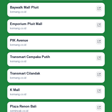
Baywalk Mall Pluit
kemang.co.id
Emporium Pluit Mall
kemang.co.id
PIK Avenue
kemang.co.id
Transmart Cempaka Putih
kemang.co.id
Transmart Cilandak
kemang.co.id
K Mall
kemang.co.id
Plaza Renon Bali
seminyak.co.id