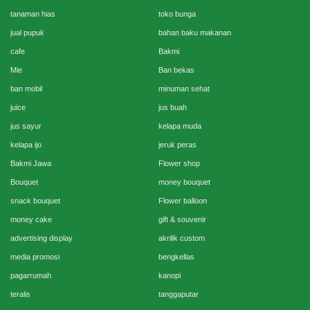
tanaman hias
toko bunga
jual pupuk
bahan baku makanan
cafe
Bakmi
Mie
Ban bekas
ban mobil
minuman sehat
juice
jus buah
jus sayur
kelapa muda
kelapa ijo
jeruk peras
Bakmi Jawa
Flower shop
Bouquet
money bouquet
snack bouquet
Flower balloon
money cake
gift & souvenir
advertising display
akrilik custom
media promosi
bengkellas
pagarrumah
kanopi
teralis
tanggaputar