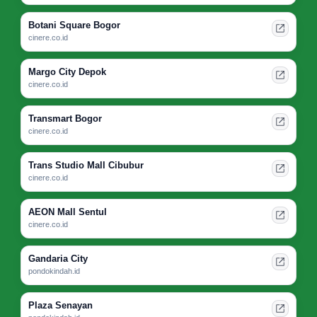
Botani Square Bogor
cinere.co.id
Margo City Depok
cinere.co.id
Transmart Bogor
cinere.co.id
Trans Studio Mall Cibubur
cinere.co.id
AEON Mall Sentul
cinere.co.id
Gandaria City
pondokindah.id
Plaza Senayan