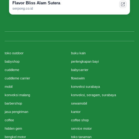
Flavor Bliss Alam Sutera
serpong.co.id
toko outdoor
buku kain
babyshop
perlengkapan bayi
cuddleme
babycarrier
cuddleme carrier
flowswim
mobil
konveksi surabaya
konveksi malang
konveksi, seragam, surabaya
barbershop
sewamobil
jasa pengiriman
kantor
coffee
coffee shop
hidden gem
service motor
bengkel motor
toko tanaman