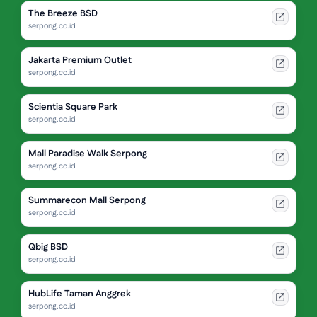
The Breeze BSD
serpong.co.id
Jakarta Premium Outlet
serpong.co.id
Scientia Square Park
serpong.co.id
Mall Paradise Walk Serpong
serpong.co.id
Summarecon Mall Serpong
serpong.co.id
Qbig BSD
serpong.co.id
HubLife Taman Anggrek
serpong.co.id