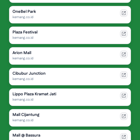
OneBel Park
kemang.co.id
Plaza Festival
kemang.co.id
Arion Mall
kemang.co.id
Cibubur Junction
kemang.co.id
Lippo Plaza Kramat Jati
kemang.co.id
Mall Cijantung
kemang.co.id
Mall @ Bassura