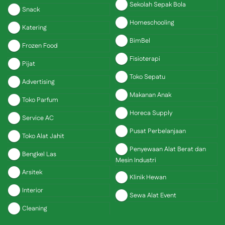
Sekolah Sepak Bola
Snack
Homeschooling
Katering
BimBel
Frozen Food
Fisioterapi
Pijat
Toko Sepatu
Advertising
Makanan Anak
Toko Parfum
Horeca Supply
Service AC
Pusat Perbelanjaan
Toko Alat Jahit
Penyewaan Alat Berat dan
Bengkel Las
Mesin Industri
Arsitek
Klinik Hewan
Interior
Sewa Alat Event
Cleaning