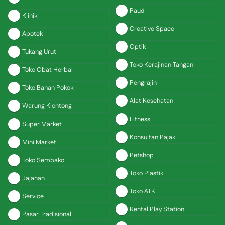
Paud
Klinik
Creative Space
Apotek
Optik
Tukang Urut
Toko Kerajinan Tangan
Toko Obat Herbal
Pengrajin
Toko Bahan Pokok
Alat Kesehatan
Warung Klontong
Fitness
Super Market
Konsultan Pajak
Mini Market
Petshop
Toko Sembako
Toko Plastik
Jajanan
Toko ATK
Service
Rental Play Station
Pasar Tradisional