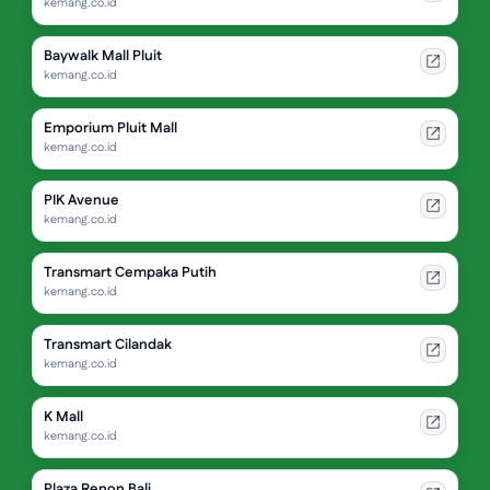
kemang.co.id
Baywalk Mall Pluit
kemang.co.id
Emporium Pluit Mall
kemang.co.id
PIK Avenue
kemang.co.id
Transmart Cempaka Putih
kemang.co.id
Transmart Cilandak
kemang.co.id
K Mall
kemang.co.id
Plaza Renon Bali