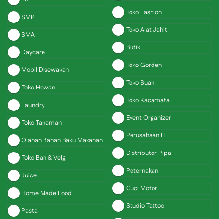
Toko Fashion
SMP
Toko Alat Jahit
SMA
Butik
Daycare
Toko Gorden
Mobil Disewakan
Toko Buah
Toko Hewan
Toko Kacamata
Laundry
Event Organizer
Toko Tanaman
Perusahaan IT
Olahan Bahan Baku Makanan
Distributor Pipa
Toko Ban & Velg
Peternakan
Juice
Cuci Motor
Home Made Food
Studio Tattoo
Pasta