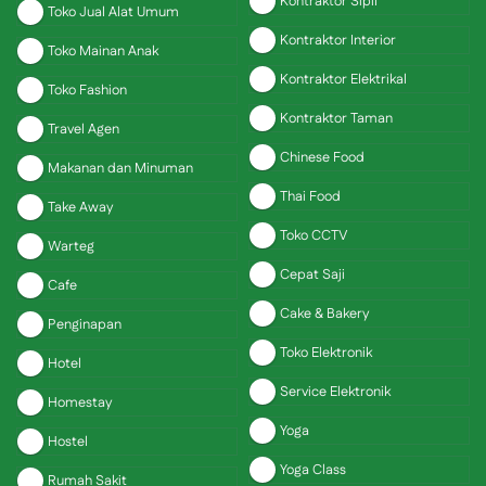
Kontraktor Sipil
Toko Jual Alat Umum
Kontraktor Interior
Toko Mainan Anak
Kontraktor Elektrikal
Toko Fashion
Kontraktor Taman
Travel Agen
Chinese Food
Makanan dan Minuman
Thai Food
Take Away
Toko CCTV
Warteg
Cepat Saji
Cafe
Cake & Bakery
Penginapan
Toko Elektronik
Hotel
Service Elektronik
Homestay
Yoga
Hostel
Yoga Class
Rumah Sakit