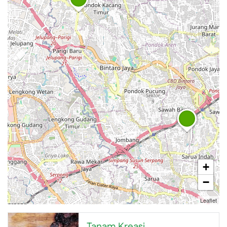
+
−
Leaflet
Tanam Kreasi