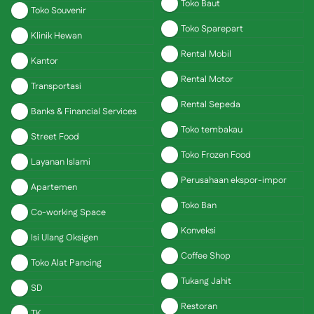
Toko Baut
Toko Souvenir
Toko Sparepart
Klinik Hewan
Rental Mobil
Kantor
Rental Motor
Transportasi
Rental Sepeda
Banks & Financial Services
Toko tembakau
Street Food
Toko Frozen Food
Layanan Islami
Perusahaan ekspor-impor
Apartemen
Toko Ban
Co-working Space
Konveksi
Isi Ulang Oksigen
Coffee Shop
Toko Alat Pancing
Tukang Jahit
SD
Restoran
TK