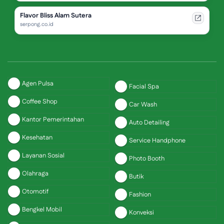
Flavor Bliss Alam Sutera
serpong.co.id
Agen Pulsa
Facial Spa
Coffee Shop
Car Wash
Kantor Pemerintahan
Auto Detailing
Kesehatan
Service Handphone
Layanan Sosial
Photo Booth
Olahraga
Butik
Otomotif
Fashion
Bengkel Mobil
Konveksi