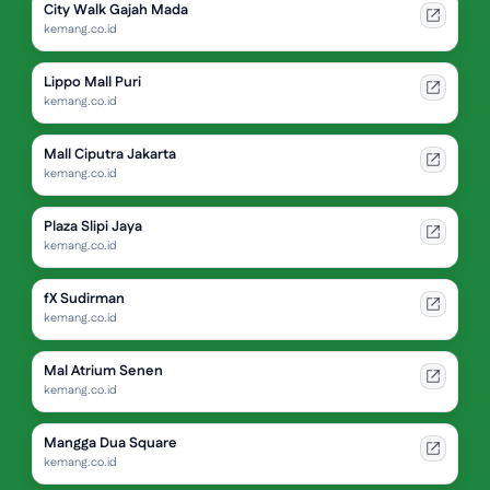
City Walk Gajah Mada
kemang.co.id
Lippo Mall Puri
kemang.co.id
Mall Ciputra Jakarta
kemang.co.id
Plaza Slipi Jaya
kemang.co.id
fX Sudirman
kemang.co.id
Mal Atrium Senen
kemang.co.id
Mangga Dua Square
kemang.co.id