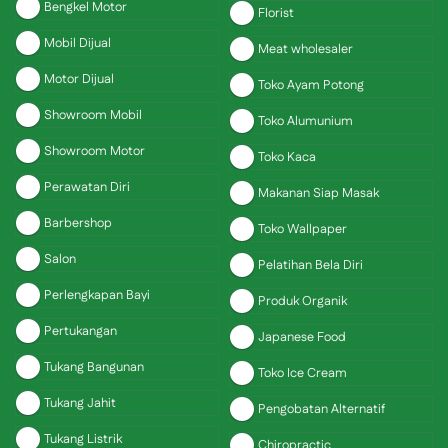
Bengkel Motor
Florist
Mobil Dijual
Meat wholesaler
Motor Dijual
Toko Ayam Potong
Showroom Mobil
Toko Alumunium
Showroom Motor
Toko Kaca
Perawatan Diri
Makanan Siap Masak
Barbershop
Toko Wallpaper
Salon
Pelatihan Bela Diri
Perlengkapan Bayi
Produk Organik
Pertukangan
Japanese Food
Tukang Bangunan
Toko Ice Cream
Tukang Jahit
Pengobatan Alternatif
Tukang Listrik
Chiropractic