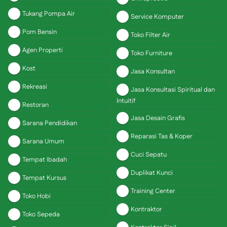
Tukang Pompa Air
Service Komputer
Pom Bensin
Toko Filter Air
Agen Properti
Toko Furniture
Kost
Jasa Konsultan
Rekreasi
Jasa Konsultasi Spiritual dan
Intuitif
Restoran
Jasa Desain Grafis
Sarana Pendidikan
Reparasi Tas & Koper
Sarana Umum
Cuci Sepatu
Tempat Ibadah
Duplikat Kunci
Tempat Kursus
Training Center
Toko Hobi
Kontraktor
Toko Sepeda