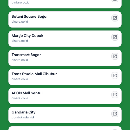
bintaro.co.id
Botani Square Bogor
cinere.co.id
Margo City Depok
cinere.co.id
Transmart Bogor
cinere.co.id
Trans Studio Mall Cibubur
cinere.co.id
AEON Mall Sentul
cinere.co.id
Gandaria City
pondokindah.id