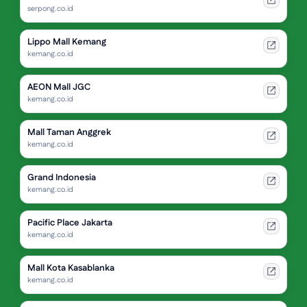
serpong.co.id
Lippo Mall Kemang
kemang.co.id
AEON Mall JGC
kemang.co.id
Mall Taman Anggrek
kemang.co.id
Grand Indonesia
kemang.co.id
Pacific Place Jakarta
kemang.co.id
Mall Kota Kasablanka
kemang.co.id