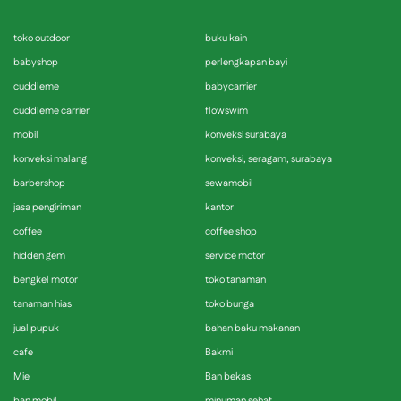
toko outdoor
buku kain
babyshop
perlengkapan bayi
cuddleme
babycarrier
cuddleme carrier
flowswim
mobil
konveksi surabaya
konveksi malang
konveksi, seragam, surabaya
barbershop
sewamobil
jasa pengiriman
kantor
coffee
coffee shop
hidden gem
service motor
bengkel motor
toko tanaman
tanaman hias
toko bunga
jual pupuk
bahan baku makanan
cafe
Bakmi
Mie
Ban bekas
ban mobil
minuman sehat