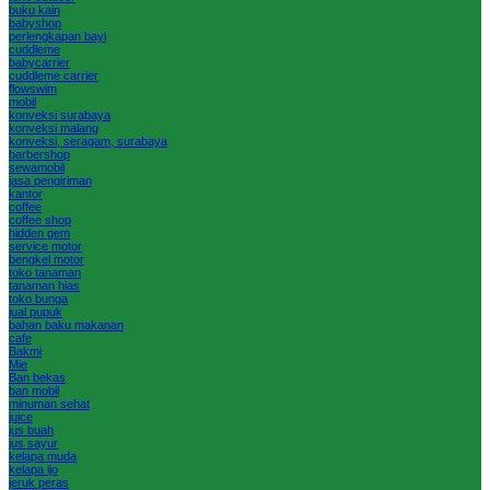
buku kain
babyshop
perlengkapan bayi
cuddleme
babycarrier
cuddleme carrier
flowswim
mobil
konveksi surabaya
konveksi malang
konveksi, seragam, surabaya
barbershop
sewamobil
jasa pengiriman
kantor
coffee
coffee shop
hidden gem
service motor
bengkel motor
toko tanaman
tanaman hias
toko bunga
jual pupuk
bahan baku makanan
cafe
Bakmi
Mie
Ban bekas
ban mobil
minuman sehat
juice
jus buah
jus sayur
kelapa muda
kelapa ijo
jeruk peras