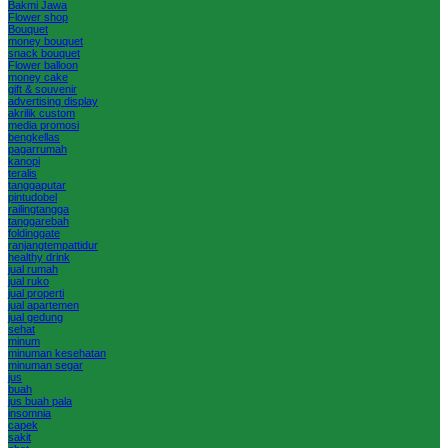
Bakmi Jawa
Flower shop
Bouquet
money bouquet
snack bouquet
Flower balloon
money cake
gift & souvenir
advertising display
akrilik custom
media promosi
bengkellas
pagarrumah
kanopi
teralis
tanggaputar
pintudobel
railingtangga
tanggarebah
foldinggate
ranjangtempattidur
healthy drink
jual rumah
jual ruko
jual properti
jual apartemen
jual gedung
sehat
minum
minuman kesehatan
minuman segar
jus
buah
jus buah pala
insomnia
capek
sakit