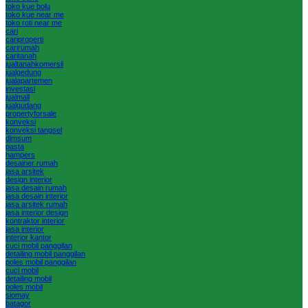
toko kue bolu
toko kue near me
toko roti near me
cari
cariproperti
carirumah
caritanah
jualtanahkomersil
jualgedung
jualapartemen
investasi
jualmall
jualgudang
propertyforsale
konveksi
konveksi tangsel
dimsum
pasta
hampers
desainer rumah
jasa arsitek
design interior
jasa desain rumah
jasa desain interior
jasa arsitek rumah
jasa interior design
kontraktor interior
jasa interior
interior kantor
cuci mobil panggilan
detailing mobil panggilan
poles mobil panggilan
cuci mobil
detailing mobil
poles mobil
siomay
batagor