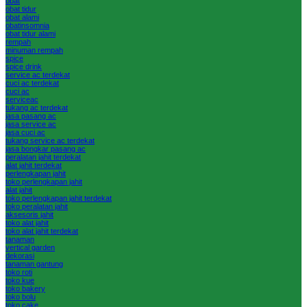
obat
obat tidur
obat alami
obatinsomnia
obat tidur alami
rempah
minuman rempah
spice
spice drink
service ac terdekat
cuci ac terdekat
cuci ac
serviceac
tukang ac terdekat
jasa pasang ac
jasa service ac
jasa cuci ac
tukang service ac terdekat
jasa bongkar pasang ac
peralatan jahit terdekat
alat jahit terdekat
perlengkapan jahit
toko perlengkapan jahit
alat jahit
toko perlengkapan jahit terdekat
toko peralatan jahit
aksesoris jahit
toko alat jahit
toko alat jahit terdekat
tanaman
vertical garden
dekorasi
tanaman gantung
toko roti
toko kue
toko bakery
toko bolu
toko cake