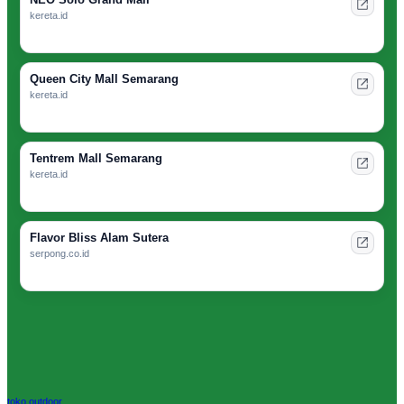
kereta.id
Queen City Mall Semarang
kereta.id
Tentrem Mall Semarang
kereta.id
Flavor Bliss Alam Sutera
serpong.co.id
toko outdoor