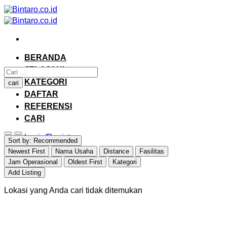
Skip
to
content
BERANDA
JELAJAHI
KATEGORI
cari
DAFTAR
REFERENSI
CARI
Login/Register
Sort by:
Recommended
Newest First
Nama Usaha
Distance
Fasilitas
Jam Operasional
Oldest First
Kategori
Add Listing
Lokasi yang Anda cari tidak ditemukan