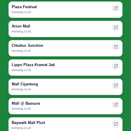
Plaza Festival
kemang.co.id
Arion Mall
kemang.co.id
Cibubur Junction
kemang.co.id
Lippo Plaza Kramat Jati
kemang.co.id
Mall Cijantung
kemang.co.id
Mall @ Bassura
kemang.co.id
Baywalk Mall Pluit
kemang.co.id