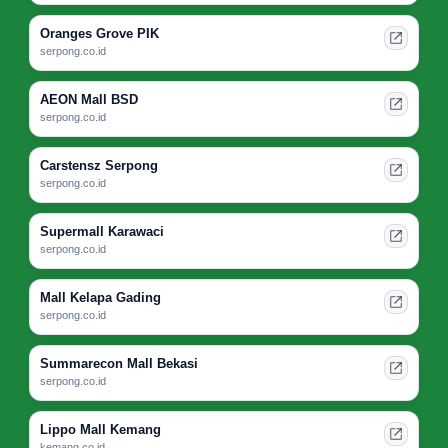
Oranges Grove PIK
serpong.co.id
AEON Mall BSD
serpong.co.id
Carstensz Serpong
serpong.co.id
Supermall Karawaci
serpong.co.id
Mall Kelapa Gading
serpong.co.id
Summarecon Mall Bekasi
serpong.co.id
Lippo Mall Kemang
kemang.co.id