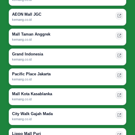
AEON Mall JGC
kemang.co.id
Mall Taman Anggrek
kemang.co.id
Grand Indonesia
kemang.co.id
Pacific Place Jakarta
kemang.co.id
Mall Kota Kasablanka
kemang.co.id
City Walk Gajah Mada
kemang.co.id
Lippo Mall Puri