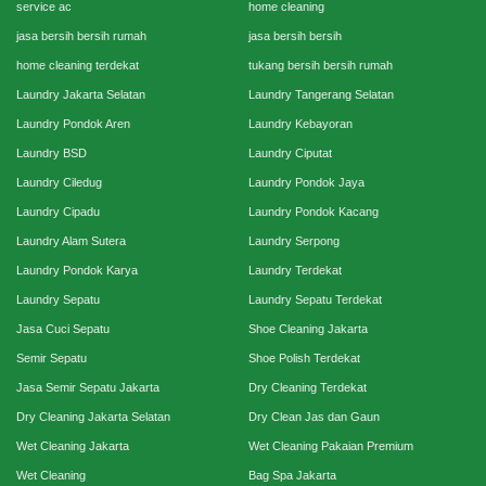
service ac
home cleaning
jasa bersih bersih rumah
jasa bersih bersih
home cleaning terdekat
tukang bersih bersih rumah
Laundry Jakarta Selatan
Laundry Tangerang Selatan
Laundry Pondok Aren
Laundry Kebayoran
Laundry BSD
Laundry Ciputat
Laundry Ciledug
Laundry Pondok Jaya
Laundry Cipadu
Laundry Pondok Kacang
Laundry Alam Sutera
Laundry Serpong
Laundry Pondok Karya
Laundry Terdekat
Laundry Sepatu
Laundry Sepatu Terdekat
Jasa Cuci Sepatu
Shoe Cleaning Jakarta
Semir Sepatu
Shoe Polish Terdekat
Jasa Semir Sepatu Jakarta
Dry Cleaning Terdekat
Dry Cleaning Jakarta Selatan
Dry Clean Jas dan Gaun
Wet Cleaning Jakarta
Wet Cleaning Pakaian Premium
Wet Cleaning
Bag Spa Jakarta