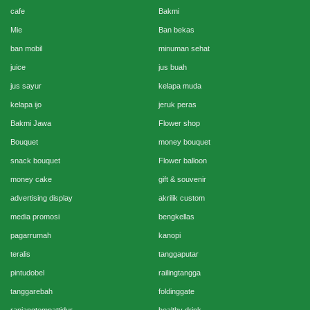
cafe
Bakmi
Mie
Ban bekas
ban mobil
minuman sehat
juice
jus buah
jus sayur
kelapa muda
kelapa ijo
jeruk peras
Bakmi Jawa
Flower shop
Bouquet
money bouquet
snack bouquet
Flower balloon
money cake
gift & souvenir
advertising display
akrilik custom
media promosi
bengkellas
pagarrumah
kanopi
teralis
tanggaputar
pintudobel
railingtangga
tanggarebah
foldinggate