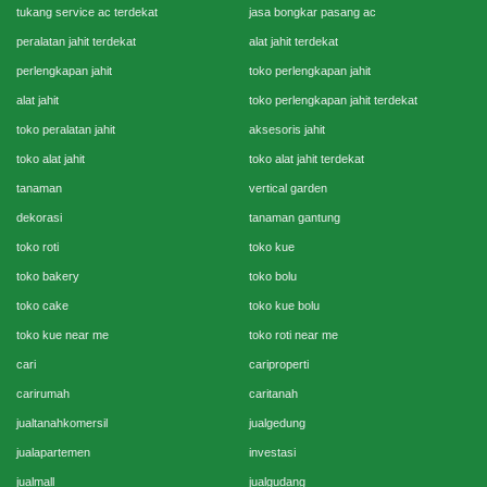
tukang service ac terdekat
jasa bongkar pasang ac
peralatan jahit terdekat
alat jahit terdekat
perlengkapan jahit
toko perlengkapan jahit
alat jahit
toko perlengkapan jahit terdekat
toko peralatan jahit
aksesoris jahit
toko alat jahit
toko alat jahit terdekat
tanaman
vertical garden
dekorasi
tanaman gantung
toko roti
toko kue
toko bakery
toko bolu
toko cake
toko kue bolu
toko kue near me
toko roti near me
cari
cariproperti
carirumah
caritanah
jualtanahkomersil
jualgedung
jualapartemen
investasi
jualmall
jualgudang