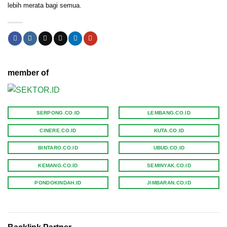
lebih merata bagi semua.
member of
SERPONG.CO.ID
LEMBANG.CO.ID
CINERE.CO.ID
KUTA.CO.ID
BINTARO.CO.ID
UBUD.CO.ID
KEMANG.CO.ID
SEMINYAK.CO.ID
PONDOKINDAH.ID
JIMBARAN.CO.ID