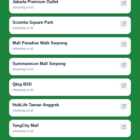
Jakarta Premium Outlet
serpong.co.id
Scientia Square Park
serpong.co.id
Mall Paradise Walk Serpong
serpong.co.id
Summarecon Mall Serpong
serpong.co.id
Qbig BSD
serpong.co.id
HubLife Taman Anggrek
serpong.co.id
TangCity Mall
serpong.co.id