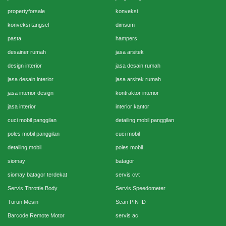
propertyforsale
konveksi
konveksi tangsel
dimsum
pasta
hampers
desainer rumah
jasa arsitek
design interior
jasa desain rumah
jasa desain interior
jasa arsitek rumah
jasa interior design
kontraktor interior
jasa interior
interior kantor
cuci mobil panggilan
detailing mobil panggilan
poles mobil panggilan
cuci mobil
detailing mobil
poles mobil
siomay
batagor
siomay batagor terdekat
servis cvt
Servis Throttle Body
Servis Speedometer
Turun Mesin
Scan PIN ID
Barcode Remote Motor
servis ac