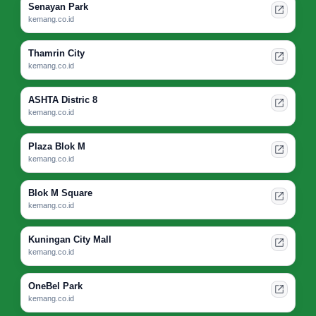
Senayan Park
kemang.co.id
Thamrin City
kemang.co.id
ASHTA Distric 8
kemang.co.id
Plaza Blok M
kemang.co.id
Blok M Square
kemang.co.id
Kuningan City Mall
kemang.co.id
OneBel Park
kemang.co.id