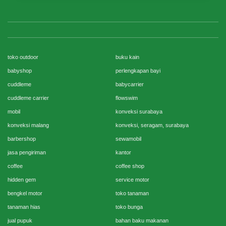
toko outdoor
buku kain
babyshop
perlengkapan bayi
cuddleme
babycarrier
cuddleme carrier
flowswim
mobil
konveksi surabaya
konveksi malang
konveksi, seragam, surabaya
barbershop
sewamobil
jasa pengiriman
kantor
coffee
coffee shop
hidden gem
service motor
bengkel motor
toko tanaman
tanaman hias
toko bunga
jual pupuk
bahan baku makanan