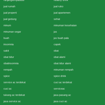
ranjangtempattidur
healthy drink
jual rumah
jual ruko
jual properti
jual apartemen
jual gedung
sehat
minum
minuman kesehatan
minuman segar
jus
buah
jus buah pala
insomnia
capek
sakit
obat
obat tidur
obat alami
obatinsomnia
obat tidur alami
rempah
minuman rempah
spice
spice drink
service ac terdekat
cuci ac terdekat
cuci ac
serviceac
tukang ac terdekat
jasa pasang ac
jasa service ac
jasa cuci ac