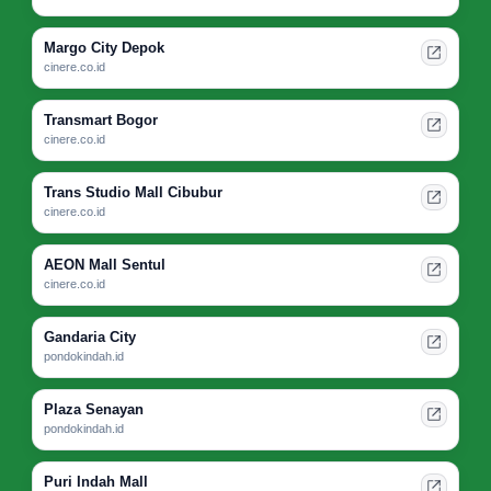
Margo City Depok
cinere.co.id
Transmart Bogor
cinere.co.id
Trans Studio Mall Cibubur
cinere.co.id
AEON Mall Sentul
cinere.co.id
Gandaria City
pondokindah.id
Plaza Senayan
pondokindah.id
Puri Indah Mall