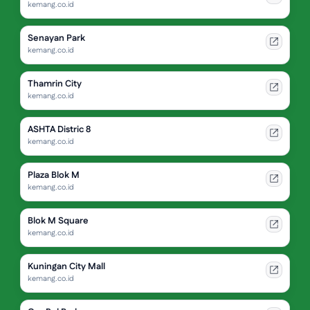
kemang.co.id
Senayan Park
kemang.co.id
Thamrin City
kemang.co.id
ASHTA Distric 8
kemang.co.id
Plaza Blok M
kemang.co.id
Blok M Square
kemang.co.id
Kuningan City Mall
kemang.co.id