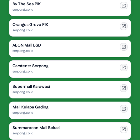
By The Sea PIK
serpong.co.id
Oranges Grove PIK
serpong.co.id
AEON Mall BSD
serpong.co.id
Carstensz Serpong
serpong.co.id
Supermall Karawaci
serpong.co.id
Mall Kelapa Gading
serpong.co.id
Summarecon Mall Bekasi
serpong.co.id