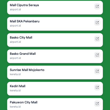
Mall Ciputra Seraya
airport.id
Mall SKA Pekanbaru
airport.id
Basko City Mall
airport.id
Basko Grand Mall
airport.id
Sunrise Mall Mojokerto
kereta.id
Kediri Mall
kereta.id
Pakuwon City Mall
kereta.id