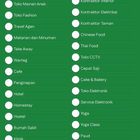
Kontraktor Interior
Toko Mainan Anak
Kontraktor Elektrikal
Toko Fashion
Kontraktor Taman
Travel Agen
Chinese Food
Makanan dan Minuman
Thai Food
Take Away
Toko CCTV
Warteg
Cepat Saji
Cafe
Cake & Bakery
Penginapan
Toko Elektronik
Hotel
Service Elektronik
Homestay
Yoga
Hostel
Yoga Class
Rumah Sakit
Paud
Klinik