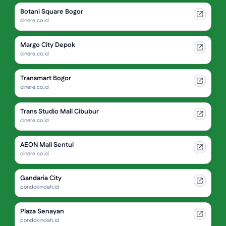
Botani Square Bogor
cinere.co.id
Margo City Depok
cinere.co.id
Transmart Bogor
cinere.co.id
Trans Studio Mall Cibubur
cinere.co.id
AEON Mall Sentul
cinere.co.id
Gandaria City
pondokindah.id
Plaza Senayan
pondokindah.id