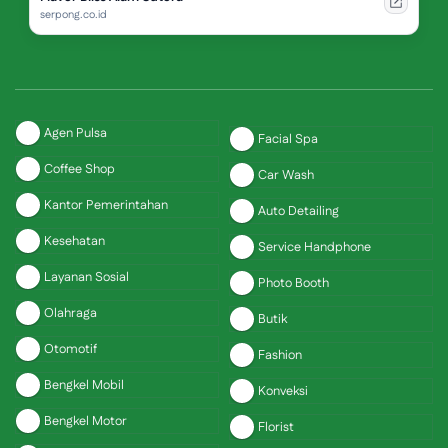
serpong.co.id
Agen Pulsa
Facial Spa
Coffee Shop
Car Wash
Kantor Pemerintahan
Auto Detailing
Kesehatan
Service Handphone
Layanan Sosial
Photo Booth
Olahraga
Butik
Otomotif
Fashion
Bengkel Mobil
Konveksi
Bengkel Motor
Florist