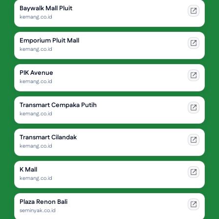
Baywalk Mall Pluit
kemang.co.id
Emporium Pluit Mall
kemang.co.id
PIK Avenue
kemang.co.id
Transmart Cempaka Putih
kemang.co.id
Transmart Cilandak
kemang.co.id
K Mall
kemang.co.id
Plaza Renon Bali
seminyak.co.id