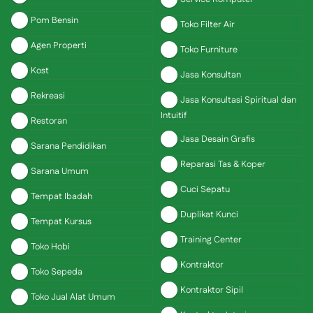
Pom Bensin
Toko Filter Air
Agen Properti
Toko Furniture
Kost
Jasa Konsultan
Rekreasi
Jasa Konsultasi Spiritual dan
Intuitif
Restoran
Jasa Desain Grafis
Sarana Pendidikan
Reparasi Tas & Koper
Sarana Umum
Cuci Sepatu
Tempat Ibadah
Duplikat Kunci
Tempat Kursus
Training Center
Toko Hobi
Kontraktor
Toko Sepeda
Kontraktor Sipil
Toko Jual Alat Umum