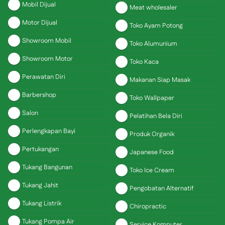
Mobil Dijual
Meat wholesaler
Motor Dijual
Toko Ayam Potong
Showroom Mobil
Toko Alumunium
Showroom Motor
Toko Kaca
Perawatan Diri
Makanan Siap Masak
Barbershop
Toko Wallpaper
Salon
Pelatihan Bela Diri
Perlengkapan Bayi
Produk Organik
Pertukangan
Japanese Food
Tukang Bangunan
Toko Ice Cream
Tukang Jahit
Pengobatan Alternatif
Tukang Listrik
Chiropractic
Tukang Pompa Air
Service Komputer