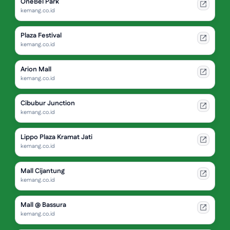
OneBel Park
kemang.co.id
Plaza Festival
kemang.co.id
Arion Mall
kemang.co.id
Cibubur Junction
kemang.co.id
Lippo Plaza Kramat Jati
kemang.co.id
Mall Cijantung
kemang.co.id
Mall @ Bassura
kemang.co.id