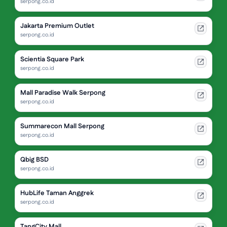
serpong.co.id
Jakarta Premium Outlet
serpong.co.id
Scientia Square Park
serpong.co.id
Mall Paradise Walk Serpong
serpong.co.id
Summarecon Mall Serpong
serpong.co.id
Qbig BSD
serpong.co.id
HubLife Taman Anggrek
serpong.co.id
TangCity Mall