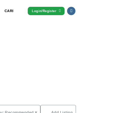
CARI
Login/Register
by:
Recommended
Add Listing