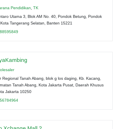
arana Pendidikan
,
TK
Bintaro Utama 3, Blok AM No. 40, Pondok Betung, Pondok
 Kota Tangerang Selatan, Banten 15221
88595849
yaKambing
olesaler
 Regional Tanah Abang, blok g los daging, Kb. Kacang,
matan Tanah Abang, Kota Jakarta Pusat, Daerah Khusus
ota Jakarta 10250
56784964
ro Xchange Mall 2