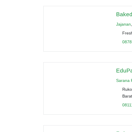
Baked
Jajanan
Fres
0878
EduPa
Sarana 
Ruko
Bara
0811