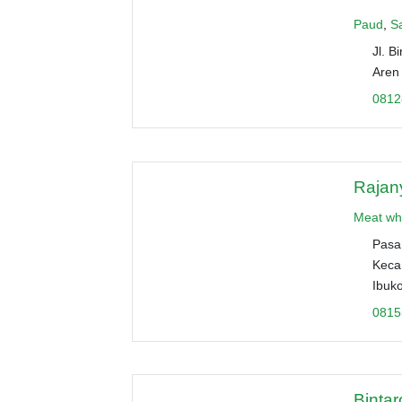
Paud
,
S
Jl. 
Aren
0812
Rajan
Meat wh
Pasar
Keca
Ibuk
0815
Binta