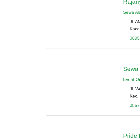
Rajan
Sewa Al
Jl. 
Kaca
0895
Sewa S
Event O
Jl. W
Kec.
0857
Pride