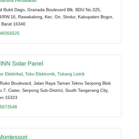
Sarana Pendidikan
d Bukit Dago, Granada Boulevard Blk. BDU No.325,
4/RW.16, Rawakalong, Kec. Gn. Sindur, Kabupaten Bogor,
 Barat 16340
48356525
NN Solar Panel
or Elektrikal
,
Toko Elektronik
,
Tukang Listrik
Ruko Boulevard, Jalan Raya Taman Tekno Serpong Blok
.7, Ciater, Serpong Sub-District, South Tangerang City,
en 15323
5673548
Montessori