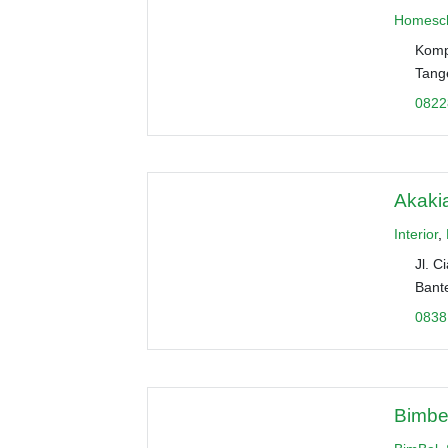
Homesch
Kompl
Tang
0822
Akakia
Interior
,
Jl. C
Bant
0838
Bimbel