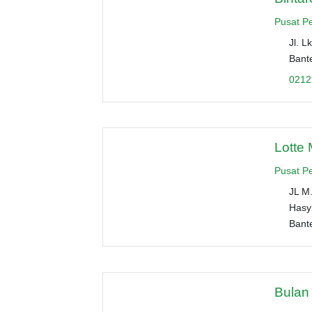
Pusat P
Jl. L
Bant
0212
Lotte 
Pusat P
JL M
Hasyi
Bant
Bulan