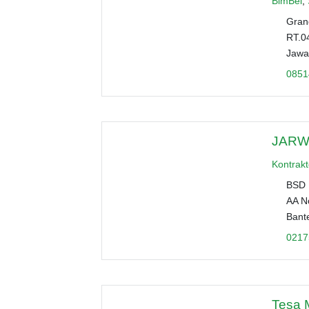
BimBel
,
Gran
RT.0
Jawa
0851
JARWI
Kontrakt
BSD 
AA No
Bant
0217
Tesa 