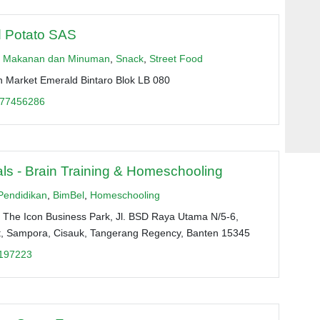
 Potato SAS
,
Makanan dan Minuman
,
Snack
,
Street Food
h Market Emerald Bintaro Blok LB 080
77456286
ls - Brain Training & Homeschooling
Pendidikan
,
BimBel
,
Homeschooling
 The Icon Business Park, Jl. BSD Raya Utama N/5-6,
t, Sampora, Cisauk, Tangerang Regency, Banten 15345
197223