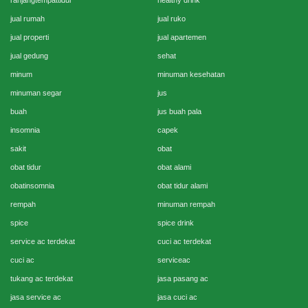
ranjangtempattidur
healthy drink
jual rumah
jual ruko
jual properti
jual apartemen
jual gedung
sehat
minum
minuman kesehatan
minuman segar
jus
buah
jus buah pala
insomnia
capek
sakit
obat
obat tidur
obat alami
obatinsomnia
obat tidur alami
rempah
minuman rempah
spice
spice drink
service ac terdekat
cuci ac terdekat
cuci ac
serviceac
tukang ac terdekat
jasa pasang ac
jasa service ac
jasa cuci ac