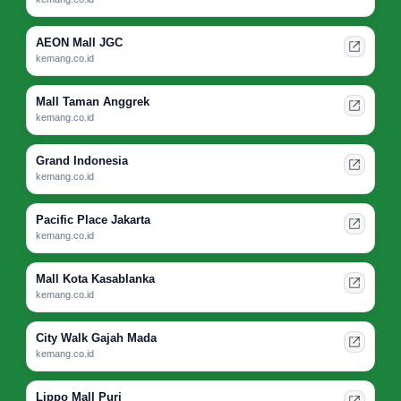
AEON Mall JGC
kemang.co.id
Mall Taman Anggrek
kemang.co.id
Grand Indonesia
kemang.co.id
Pacific Place Jakarta
kemang.co.id
Mall Kota Kasablanka
kemang.co.id
City Walk Gajah Mada
kemang.co.id
Lippo Mall Puri