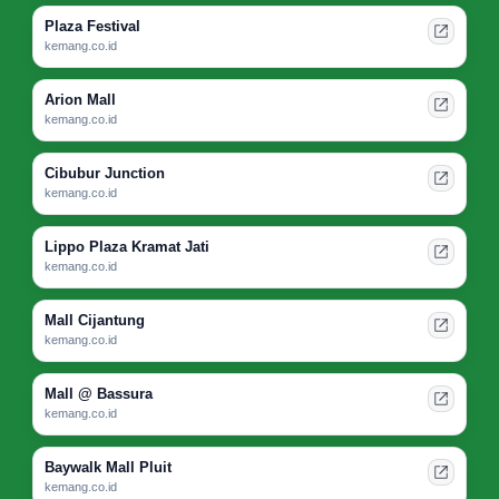
Plaza Festival
kemang.co.id
Arion Mall
kemang.co.id
Cibubur Junction
kemang.co.id
Lippo Plaza Kramat Jati
kemang.co.id
Mall Cijantung
kemang.co.id
Mall @ Bassura
kemang.co.id
Baywalk Mall Pluit
kemang.co.id