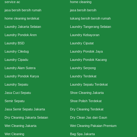
service ac
home cleaning
jasa bersih bersih rumah
jasa bersih bersih
home cleaning terdekat
tukang bersih bersih rumah
Laundry Jakarta Selatan
Laundry Tangerang Selatan
Laundry Pondok Aren
Laundry Kebayoran
Laundry BSD
Laundry Ciputat
Laundry Ciledug
Laundry Pondok Jaya
Laundry Cipadu
Laundry Pondok Kacang
Laundry Alam Sutera
Laundry Serpong
Laundry Pondok Karya
Laundry Terdekat
Laundry Sepatu
Laundry Sepatu Terdekat
Jasa Cuci Sepatu
Shoe Cleaning Jakarta
Semir Sepatu
Shoe Polish Terdekat
Jasa Semir Sepatu Jakarta
Dry Cleaning Terdekat
Dry Cleaning Jakarta Selatan
Dry Clean Jas dan Gaun
Wet Cleaning Jakarta
Wet Cleaning Pakaian Premium
Wet Cleaning
Bag Spa Jakarta