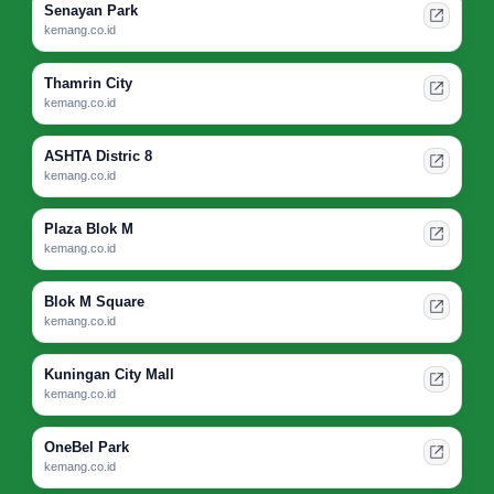
Senayan Park
kemang.co.id
Thamrin City
kemang.co.id
ASHTA Distric 8
kemang.co.id
Plaza Blok M
kemang.co.id
Blok M Square
kemang.co.id
Kuningan City Mall
kemang.co.id
OneBel Park
kemang.co.id