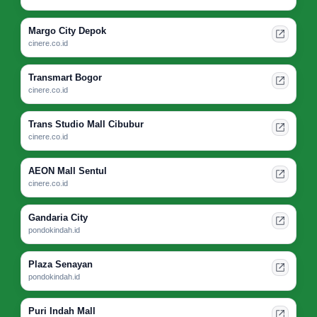
Margo City Depok
cinere.co.id
Transmart Bogor
cinere.co.id
Trans Studio Mall Cibubur
cinere.co.id
AEON Mall Sentul
cinere.co.id
Gandaria City
pondokindah.id
Plaza Senayan
pondokindah.id
Puri Indah Mall