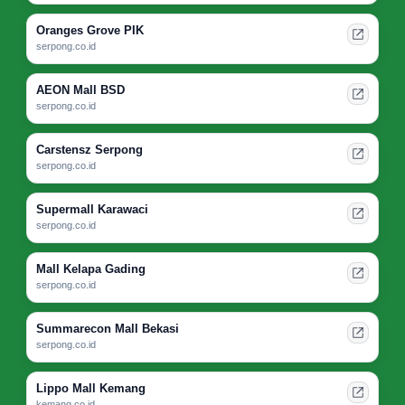
Oranges Grove PIK
serpong.co.id
AEON Mall BSD
serpong.co.id
Carstensz Serpong
serpong.co.id
Supermall Karawaci
serpong.co.id
Mall Kelapa Gading
serpong.co.id
Summarecon Mall Bekasi
serpong.co.id
Lippo Mall Kemang
kemang.co.id