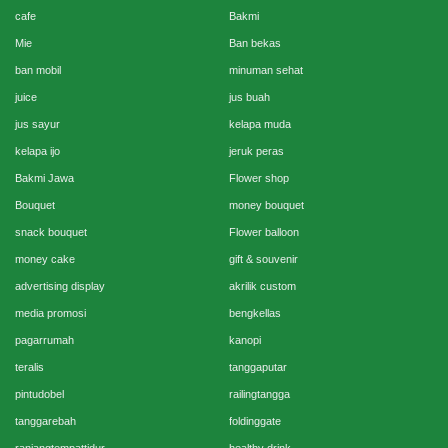
cafe
Bakmi
Mie
Ban bekas
ban mobil
minuman sehat
juice
jus buah
jus sayur
kelapa muda
kelapa ijo
jeruk peras
Bakmi Jawa
Flower shop
Bouquet
money bouquet
snack bouquet
Flower balloon
money cake
gift & souvenir
advertising display
akrilik custom
media promosi
bengkellas
pagarrumah
kanopi
teralis
tanggaputar
pintudobel
railingtangga
tanggarebah
foldinggate