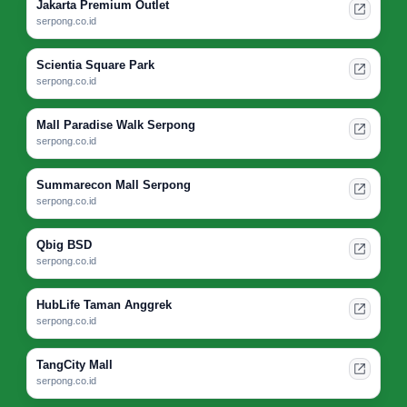
Jakarta Premium Outlet
serpong.co.id
Scientia Square Park
serpong.co.id
Mall Paradise Walk Serpong
serpong.co.id
Summarecon Mall Serpong
serpong.co.id
Qbig BSD
serpong.co.id
HubLife Taman Anggrek
serpong.co.id
TangCity Mall
serpong.co.id