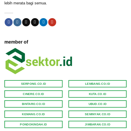
lebih merata bagi semua.
member of
SERPONG.CO.ID
LEMBANG.CO.ID
CINERE.CO.ID
KUTA.CO.ID
BINTARO.CO.ID
UBUD.CO.ID
KEMANG.CO.ID
SEMINYAK.CO.ID
PONDOKINDAH.ID
JIMBARAN.CO.ID