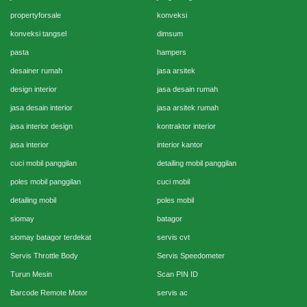
propertyforsale
konveksi
konveksi tangsel
dimsum
pasta
hampers
desainer rumah
jasa arsitek
design interior
jasa desain rumah
jasa desain interior
jasa arsitek rumah
jasa interior design
kontraktor interior
jasa interior
interior kantor
cuci mobil panggilan
detailing mobil panggilan
poles mobil panggilan
cuci mobil
detailing mobil
poles mobil
siomay
batagor
siomay batagor terdekat
servis cvt
Servis Throttle Body
Servis Speedometer
Turun Mesin
Scan PIN ID
Barcode Remote Motor
servis ac