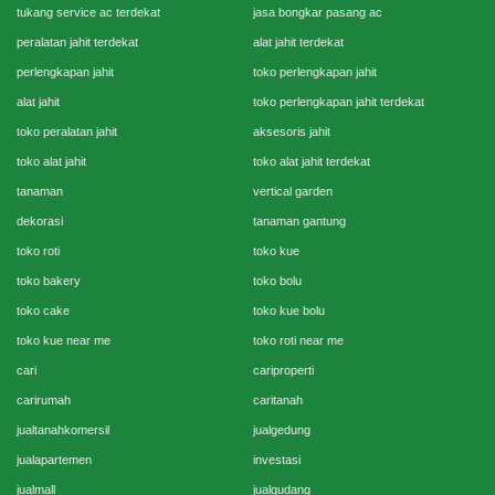
tukang service ac terdekat
jasa bongkar pasang ac
peralatan jahit terdekat
alat jahit terdekat
perlengkapan jahit
toko perlengkapan jahit
alat jahit
toko perlengkapan jahit terdekat
toko peralatan jahit
aksesoris jahit
toko alat jahit
toko alat jahit terdekat
tanaman
vertical garden
dekorasi
tanaman gantung
toko roti
toko kue
toko bakery
toko bolu
toko cake
toko kue bolu
toko kue near me
toko roti near me
cari
cariproperti
carirumah
caritanah
jualtanahkomersil
jualgedung
jualapartemen
investasi
jualmall
jualgudang