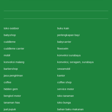
toko outdoor
buku kain
babyshop
perlengkapan bayi
cuddleme
babycarrier
cuddleme carrier
flowswim
mobil
konveksi surabaya
konveksi malang
konveksi, seragam, surabaya
barbershop
sewamobil
jasa pengiriman
kantor
coffee
coffee shop
hidden gem
service motor
bengkel motor
toko tanaman
tanaman hias
toko bunga
jual pupuk
bahan baku makanan