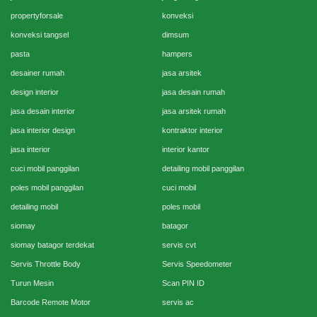
propertyforsale
konveksi
konveksi tangsel
dimsum
pasta
hampers
desainer rumah
jasa arsitek
design interior
jasa desain rumah
jasa desain interior
jasa arsitek rumah
jasa interior design
kontraktor interior
jasa interior
interior kantor
cuci mobil panggilan
detailing mobil panggilan
poles mobil panggilan
cuci mobil
detailing mobil
poles mobil
siomay
batagor
siomay batagor terdekat
servis cvt
Servis Throttle Body
Servis Speedometer
Turun Mesin
Scan PIN ID
Barcode Remote Motor
servis ac