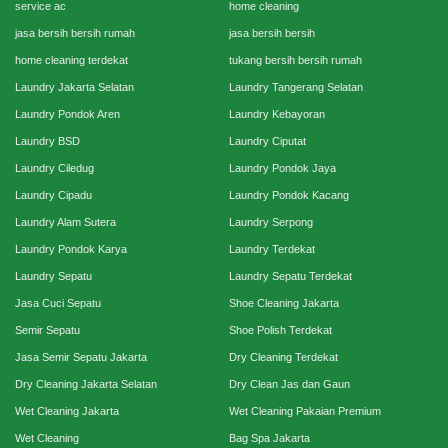
service ac
home cleaning
jasa bersih bersih rumah
jasa bersih bersih
home cleaning terdekat
tukang bersih bersih rumah
Laundry Jakarta Selatan
Laundry Tangerang Selatan
Laundry Pondok Aren
Laundry Kebayoran
Laundry BSD
Laundry Ciputat
Laundry Ciledug
Laundry Pondok Jaya
Laundry Cipadu
Laundry Pondok Kacang
Laundry Alam Sutera
Laundry Serpong
Laundry Pondok Karya
Laundry Terdekat
Laundry Sepatu
Laundry Sepatu Terdekat
Jasa Cuci Sepatu
Shoe Cleaning Jakarta
Semir Sepatu
Shoe Polish Terdekat
Jasa Semir Sepatu Jakarta
Dry Cleaning Terdekat
Dry Cleaning Jakarta Selatan
Dry Clean Jas dan Gaun
Wet Cleaning Jakarta
Wet Cleaning Pakaian Premium
Wet Cleaning
Bag Spa Jakarta