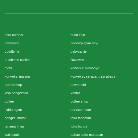
toko outdoor
buku kain
babyshop
perlengkapan bayi
cuddleme
babycarrier
cuddleme carrier
flowswim
mobil
konveksi surabaya
konveksi malang
konveksi, seragam, surabaya
barbershop
sewamobil
jasa pengiriman
kantor
coffee
coffee shop
hidden gem
service motor
bengkel motor
toko tanaman
tanaman hias
toko bunga
jual pupuk
bahan baku makanan