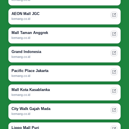
AEON Mall JGC
kemang.co.id
Mall Taman Anggrek
kemang.co.id
Grand Indonesia
kemang.co.id
Pacific Place Jakarta
kemang.co.id
Mall Kota Kasablanka
kemang.co.id
City Walk Gajah Mada
kemang.co.id
Lippo Mall Puri