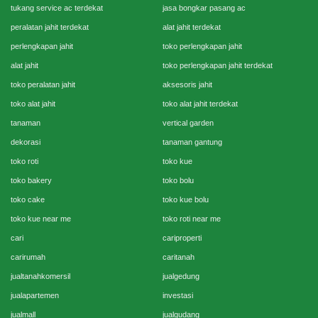
tukang service ac terdekat
jasa bongkar pasang ac
peralatan jahit terdekat
alat jahit terdekat
perlengkapan jahit
toko perlengkapan jahit
alat jahit
toko perlengkapan jahit terdekat
toko peralatan jahit
aksesoris jahit
toko alat jahit
toko alat jahit terdekat
tanaman
vertical garden
dekorasi
tanaman gantung
toko roti
toko kue
toko bakery
toko bolu
toko cake
toko kue bolu
toko kue near me
toko roti near me
cari
cariproperti
carirumah
caritanah
jualtanahkomersil
jualgedung
jualapartemen
investasi
jualmall
jualgudang