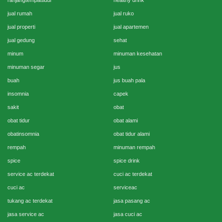
ranjangtempattidur
healthy drink
jual rumah
jual ruko
jual properti
jual apartemen
jual gedung
sehat
minum
minuman kesehatan
minuman segar
jus
buah
jus buah pala
insomnia
capek
sakit
obat
obat tidur
obat alami
obatinsomnia
obat tidur alami
rempah
minuman rempah
spice
spice drink
service ac terdekat
cuci ac terdekat
cuci ac
serviceac
tukang ac terdekat
jasa pasang ac
jasa service ac
jasa cuci ac