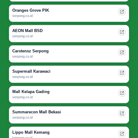
Oranges Grove PIK
serpong.co.id
AEON Mall BSD
serpong.co.id
Carstensz Serpong
serpong.co.id
Supermall Karawaci
serpong.co.id
Mall Kelapa Gading
serpong.co.id
Summarecon Mall Bekasi
serpong.co.id
Lippo Mall Kemang
kemang.co.id