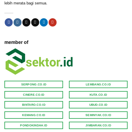
lebih merata bagi semua.
member of
SERPONG.CO.ID
LEMBANG.CO.ID
CINERE.CO.ID
KUTA.CO.ID
BINTARO.CO.ID
UBUD.CO.ID
KEMANG.CO.ID
SEMINYAK.CO.ID
PONDOKINDAH.ID
JIMBARAN.CO.ID