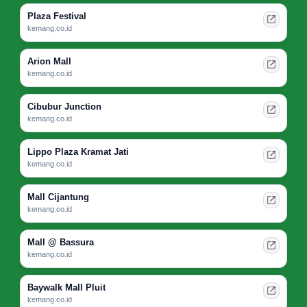
Plaza Festival
kemang.co.id
Arion Mall
kemang.co.id
Cibubur Junction
kemang.co.id
Lippo Plaza Kramat Jati
kemang.co.id
Mall Cijantung
kemang.co.id
Mall @ Bassura
kemang.co.id
Baywalk Mall Pluit
kemang.co.id