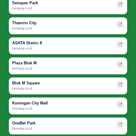
Senayan Park
kemang.co.id
Thamrin City
kemang.co.id
ASHTA Distric 8
kemang.co.id
Plaza Blok M
kemang.co.id
Blok M Square
kemang.co.id
Kuningan City Mall
kemang.co.id
OneBel Park
kemang.co.id