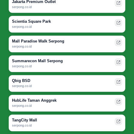
Jakarta Premium Outlet
serpong.co.id
Scientia Square Park
serpong.co.id
Mall Paradise Walk Serpong
serpong.co.id
Summarecon Mall Serpong
serpong.co.id
Qbig BSD
serpong.co.id
HubLife Taman Anggrek
serpong.co.id
TangCity Mall
serpong.co.id