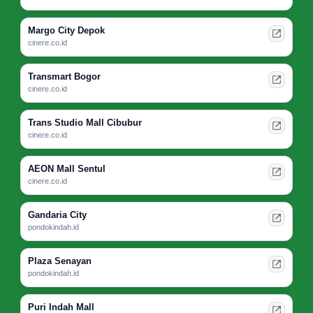
Margo City Depok
cinere.co.id
Transmart Bogor
cinere.co.id
Trans Studio Mall Cibubur
cinere.co.id
AEON Mall Sentul
cinere.co.id
Gandaria City
pondokindah.id
Plaza Senayan
pondokindah.id
Puri Indah Mall