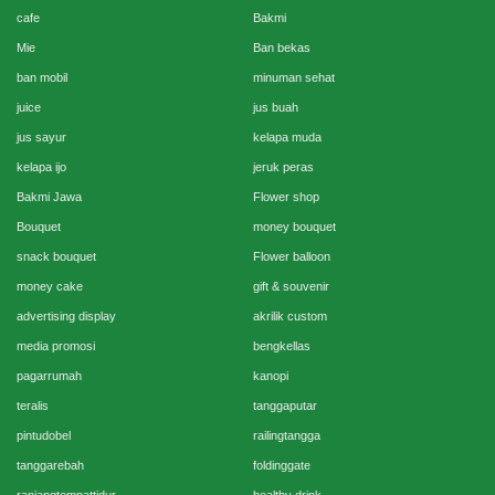
cafe
Bakmi
Mie
Ban bekas
ban mobil
minuman sehat
juice
jus buah
jus sayur
kelapa muda
kelapa ijo
jeruk peras
Bakmi Jawa
Flower shop
Bouquet
money bouquet
snack bouquet
Flower balloon
money cake
gift & souvenir
advertising display
akrilik custom
media promosi
bengkellas
pagarrumah
kanopi
teralis
tanggaputar
pintudobel
railingtangga
tanggarebah
foldinggate