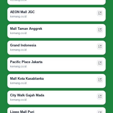
AEON Mall JGC
kemang.co.id
Mall Taman Anggrek
kemang.co.id
Grand Indonesia
kemang.co.id
Pacific Place Jakarta
kemang.co.id
Mall Kota Kasablanka
kemang.co.id
City Walk Gajah Mada
kemang.co.id
Lippo Mall Puri