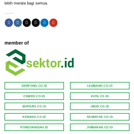
lebih merata bagi semua.
member of
SERPONG.CO.ID
LEMBANG.CO.ID
CINERE.CO.ID
KUTA.CO.ID
BINTARO.CO.ID
UBUD.CO.ID
KEMANG.CO.ID
SEMINYAK.CO.ID
PONDOKINDAH.ID
JIMBARAN.CO.ID