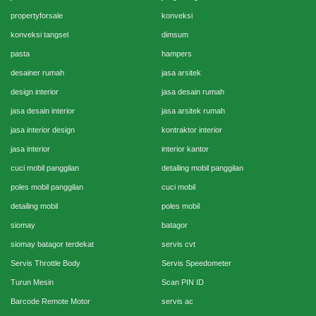
propertyforsale
konveksi
konveksi tangsel
dimsum
pasta
hampers
desainer rumah
jasa arsitek
design interior
jasa desain rumah
jasa desain interior
jasa arsitek rumah
jasa interior design
kontraktor interior
jasa interior
interior kantor
cuci mobil panggilan
detailing mobil panggilan
poles mobil panggilan
cuci mobil
detailing mobil
poles mobil
siomay
batagor
siomay batagor terdekat
servis cvt
Servis Throttle Body
Servis Speedometer
Turun Mesin
Scan PIN ID
Barcode Remote Motor
servis ac