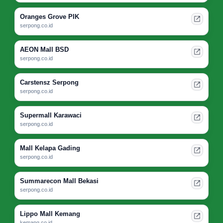
Oranges Grove PIK
serpong.co.id
AEON Mall BSD
serpong.co.id
Carstensz Serpong
serpong.co.id
Supermall Karawaci
serpong.co.id
Mall Kelapa Gading
serpong.co.id
Summarecon Mall Bekasi
serpong.co.id
Lippo Mall Kemang
kemang.co.id