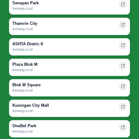
Senayan Park
kemang.co.id
Thamrin City
kemang.co.id
ASHTA Distric 8
kemang.co.id
Plaza Blok M
kemang.co.id
Blok M Square
kemang.co.id
Kuningan City Mall
kemang.co.id
OneBel Park
kemang.co.id