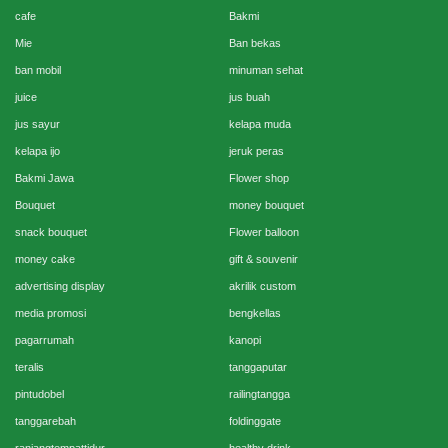
cafe
Bakmi
Mie
Ban bekas
ban mobil
minuman sehat
juice
jus buah
jus sayur
kelapa muda
kelapa ijo
jeruk peras
Bakmi Jawa
Flower shop
Bouquet
money bouquet
snack bouquet
Flower balloon
money cake
gift & souvenir
advertising display
akrilik custom
media promosi
bengkellas
pagarrumah
kanopi
teralis
tanggaputar
pintudobel
railingtangga
tanggarebah
foldinggate