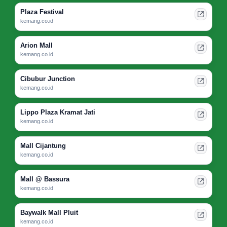
Plaza Festival
kemang.co.id
Arion Mall
kemang.co.id
Cibubur Junction
kemang.co.id
Lippo Plaza Kramat Jati
kemang.co.id
Mall Cijantung
kemang.co.id
Mall @ Bassura
kemang.co.id
Baywalk Mall Pluit
kemang.co.id