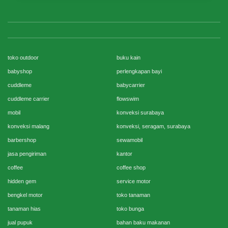
toko outdoor
buku kain
babyshop
perlengkapan bayi
cuddleme
babycarrier
cuddleme carrier
flowswim
mobil
konveksi surabaya
konveksi malang
konveksi, seragam, surabaya
barbershop
sewamobil
jasa pengiriman
kantor
coffee
coffee shop
hidden gem
service motor
bengkel motor
toko tanaman
tanaman hias
toko bunga
jual pupuk
bahan baku makanan