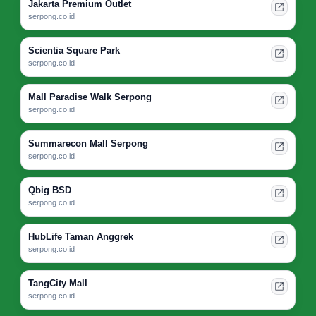
Jakarta Premium Outlet
serpong.co.id
Scientia Square Park
serpong.co.id
Mall Paradise Walk Serpong
serpong.co.id
Summarecon Mall Serpong
serpong.co.id
Qbig BSD
serpong.co.id
HubLife Taman Anggrek
serpong.co.id
TangCity Mall
serpong.co.id