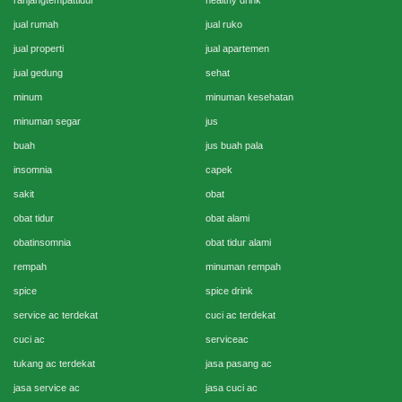
ranjangtempattidur
healthy drink
jual rumah
jual ruko
jual properti
jual apartemen
jual gedung
sehat
minum
minuman kesehatan
minuman segar
jus
buah
jus buah pala
insomnia
capek
sakit
obat
obat tidur
obat alami
obatinsomnia
obat tidur alami
rempah
minuman rempah
spice
spice drink
service ac terdekat
cuci ac terdekat
cuci ac
serviceac
tukang ac terdekat
jasa pasang ac
jasa service ac
jasa cuci ac