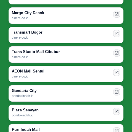
Margo City Depok
cinere.co.id
Transmart Bogor
cinere.co.id
Trans Studio Mall Cibubur
cinere.co.id
AEON Mall Sentul
cinere.co.id
Gandaria City
pondokindah.id
Plaza Senayan
pondokindah.id
Puri Indah Mall