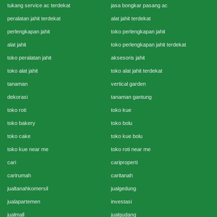
tukang service ac terdekat
jasa bongkar pasang ac
peralatan jahit terdekat
alat jahit terdekat
perlengkapan jahit
toko perlengkapan jahit
alat jahit
toko perlengkapan jahit terdekat
toko peralatan jahit
aksesoris jahit
toko alat jahit
toko alat jahit terdekat
tanaman
vertical garden
dekorasi
tanaman gantung
toko roti
toko kue
toko bakery
toko bolu
toko cake
toko kue bolu
toko kue near me
toko roti near me
cari
cariproperti
carirumah
caritanah
jualtanahkomersil
jualgedung
jualapartemen
investasi
jualmall
jualgudang