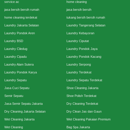
service ac
home cleaning
jasa bersih bersih rumah
jasa bersih bersih
home cleaning terdekat
tukang bersih bersih rumah
Laundry Jakarta Selatan
Laundry Tangerang Selatan
Laundry Pondok Aren
Laundry Kebayoran
Laundry BSD
Laundry Ciputat
Laundry Ciledug
Laundry Pondok Jaya
Laundry Cipadu
Laundry Pondok Kacang
Laundry Alam Sutera
Laundry Serpong
Laundry Pondok Karya
Laundry Terdekat
Laundry Sepatu
Laundry Sepatu Terdekat
Jasa Cuci Sepatu
Shoe Cleaning Jakarta
Semir Sepatu
Shoe Polish Terdekat
Jasa Semir Sepatu Jakarta
Dry Cleaning Terdekat
Dry Cleaning Jakarta Selatan
Dry Clean Jas dan Gaun
Wet Cleaning Jakarta
Wet Cleaning Pakaian Premium
Wet Cleaning
Bag Spa Jakarta