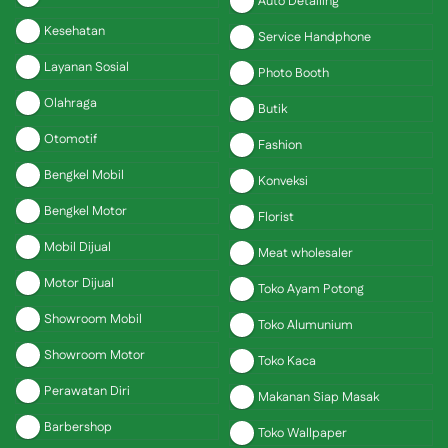
Auto Detailing
Kesehatan
Service Handphone
Layanan Sosial
Photo Booth
Olahraga
Butik
Otomotif
Fashion
Bengkel Mobil
Konveksi
Bengkel Motor
Florist
Mobil Dijual
Meat wholesaler
Motor Dijual
Toko Ayam Potong
Showroom Mobil
Toko Alumunium
Showroom Motor
Toko Kaca
Perawatan Diri
Makanan Siap Masak
Barbershop
Toko Wallpaper