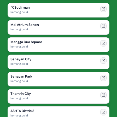
fX Sudirman
kemang.co.id
Mal Atrium Senen
kemang.co.id
Mangga Dua Square
kemang.co.id
Senayan City
kemang.co.id
Senayan Park
kemang.co.id
Thamrin City
kemang.co.id
ASHTA Distric 8
kemang.co.id