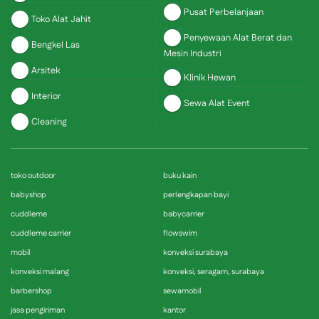
Pusat Perbelanjaan
Toko Alat Jahit
Penyewaan Alat Berat dan
Bengkel Las
Mesin Industri
Arsitek
Klinik Hewan
Interior
Sewa Alat Event
Cleaning
toko outdoor
buku kain
babyshop
perlengkapan bayi
cuddleme
babycarrier
cuddleme carrier
flowswim
mobil
konveksi surabaya
konveksi malang
konveksi, seragam, surabaya
barbershop
sewamobil
jasa pengiriman
kantor