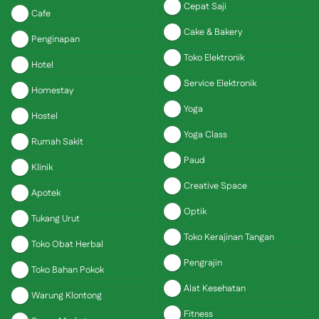
Cepat Saji
Cafe
Cake & Bakery
Penginapan
Toko Elektronik
Hotel
Service Elektronik
Homestay
Yoga
Hostel
Yoga Class
Rumah Sakit
Paud
Klinik
Creative Space
Apotek
Optik
Tukang Urut
Toko Kerajinan Tangan
Toko Obat Herbal
Pengrajin
Toko Bahan Pokok
Alat Kesehatan
Warung Klontong
Fitness