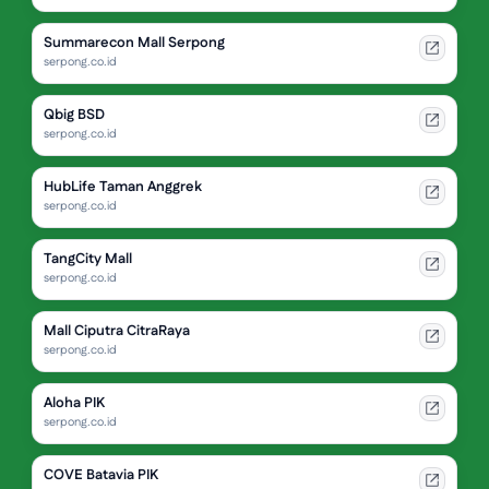
Summarecon Mall Serpong
serpong.co.id
Qbig BSD
serpong.co.id
HubLife Taman Anggrek
serpong.co.id
TangCity Mall
serpong.co.id
Mall Ciputra CitraRaya
serpong.co.id
Aloha PIK
serpong.co.id
COVE Batavia PIK