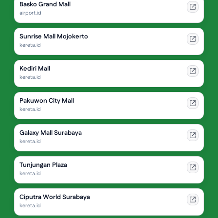
Basko Grand Mall
airport.id
Sunrise Mall Mojokerto
kereta.id
Kediri Mall
kereta.id
Pakuwon City Mall
kereta.id
Galaxy Mall Surabaya
kereta.id
Tunjungan Plaza
kereta.id
Ciputra World Surabaya
kereta.id