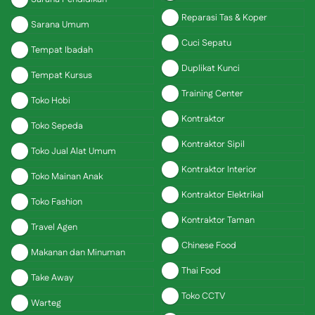
Reparasi Tas & Koper
Sarana Umum
Cuci Sepatu
Tempat Ibadah
Duplikat Kunci
Tempat Kursus
Training Center
Toko Hobi
Kontraktor
Toko Sepeda
Kontraktor Sipil
Toko Jual Alat Umum
Kontraktor Interior
Toko Mainan Anak
Kontraktor Elektrikal
Toko Fashion
Kontraktor Taman
Travel Agen
Chinese Food
Makanan dan Minuman
Thai Food
Take Away
Toko CCTV
Warteg