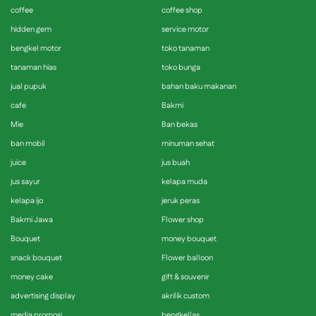
coffee
coffee shop
hidden gem
service motor
bengkel motor
toko tanaman
tanaman hias
toko bunga
jual pupuk
bahan baku makanan
cafe
Bakmi
Mie
Ban bekas
ban mobil
minuman sehat
juice
jus buah
jus sayur
kelapa muda
kelapa ijo
jeruk peras
Bakmi Jawa
Flower shop
Bouquet
money bouquet
snack bouquet
Flower balloon
money cake
gift & souvenir
advertising display
akrilik custom
media promosi
bengkellas