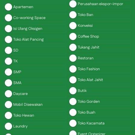
Perusahaan ekspor-impor
Apartemen
Toko Ban
Co-working Space
Konveksi
Isi Ulang Oksigen
Coffee Shop
Toko Alat Pancing
Tukang Jahit
SD
Restoran
TK
Toko Fashion
SMP
Toko Alat Jahit
SMA
Butik
Daycare
Toko Gorden
Mobil Disewakan
Toko Buah
Toko Hewan
Toko Kacamata
Laundry
Event Organizer