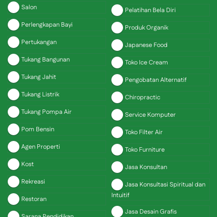
Salon
Pelatihan Bela Diri
Perlengkapan Bayi
Produk Organik
Pertukangan
Japanese Food
Tukang Bangunan
Toko Ice Cream
Tukang Jahit
Pengobatan Alternatif
Tukang Listrik
Chiropractic
Tukang Pompa Air
Service Komputer
Pom Bensin
Toko Filter Air
Agen Properti
Toko Furniture
Kost
Jasa Konsultan
Rekreasi
Jasa Konsultasi Spiritual dan
Intuitif
Restoran
Jasa Desain Grafis
Sarana Pendidikan