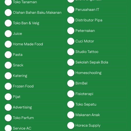
Toko Tanaman
Perusahaan IT
Olahan Bahan Baku Makanan
Distributor Pipa
Toko Ban & Velg
Peternakan
Juice
Cuci Motor
Home Made Food
Studio Tattoo
Pasta
Sekolah Sepak Bola
Snack
Homeschooling
Katering
BimBel
Frozen Food
Fisioterapi
Pijat
Toko Sepatu
Advertising
Makanan Anak
Toko Parfum
Horeca Supply
Service AC