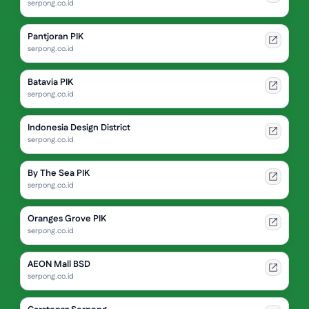
serpong.co.id
Pantjoran PIK
serpong.co.id
Batavia PIK
serpong.co.id
Indonesia Design District
serpong.co.id
By The Sea PIK
serpong.co.id
Oranges Grove PIK
serpong.co.id
AEON Mall BSD
serpong.co.id