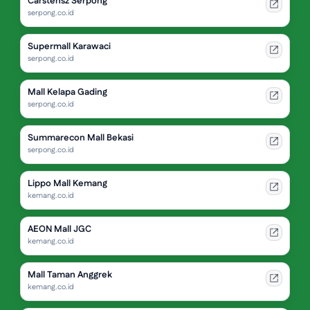
Carstensz Serpong
serpong.co.id
Supermall Karawaci
serpong.co.id
Mall Kelapa Gading
serpong.co.id
Summarecon Mall Bekasi
serpong.co.id
Lippo Mall Kemang
kemang.co.id
AEON Mall JGC
kemang.co.id
Mall Taman Anggrek
kemang.co.id