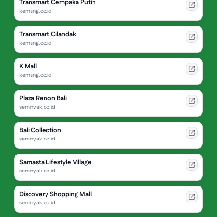
Transmart Cempaka Putih
kemang.co.id
Transmart Cilandak
kemang.co.id
K Mall
kemang.co.id
Plaza Renon Bali
seminyak.co.id
Bali Collection
seminyak.co.id
Samasta Lifestyle Village
seminyak.co.id
Discovery Shopping Mall
seminyak.co.id