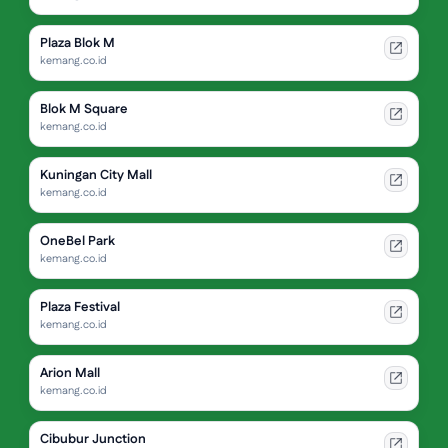
Plaza Blok M
kemang.co.id
Blok M Square
kemang.co.id
Kuningan City Mall
kemang.co.id
OneBel Park
kemang.co.id
Plaza Festival
kemang.co.id
Arion Mall
kemang.co.id
Cibubur Junction