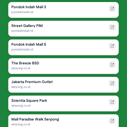
Pondok Indah Mall 3
pondokindah.id
Street Gallery PIM
pondokindah.id
Pondok Indah Mall 5
pondokindah.id
The Breeze BSD
serpong.co.id
Jakarta Premium Outlet
serpong.co.id
Scientia Square Park
serpong.co.id
Mall Paradise Walk Serpong
serpong.co.id