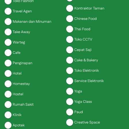
Toko Fashion
Kontraktor Taman
Travel Agen
Chinese Food
Makanan dan Minuman
Thai Food
Take Away
Toko CCTV
Warteg
Cepat Saji
Cafe
Cake & Bakery
Penginapan
Toko Elektronik
Hotel
Service Elektronik
Homestay
Yoga
Hostel
Yoga Class
Rumah Sakit
Paud
Klinik
Creative Space
Apotek