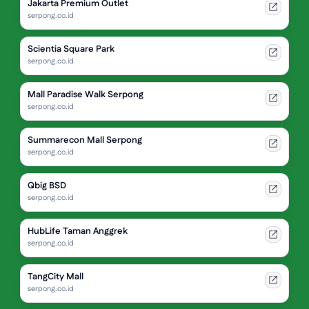
Jakarta Premium Outlet
serpong.co.id
Scientia Square Park
serpong.co.id
Mall Paradise Walk Serpong
serpong.co.id
Summarecon Mall Serpong
serpong.co.id
Qbig BSD
serpong.co.id
HubLife Taman Anggrek
serpong.co.id
TangCity Mall
serpong.co.id