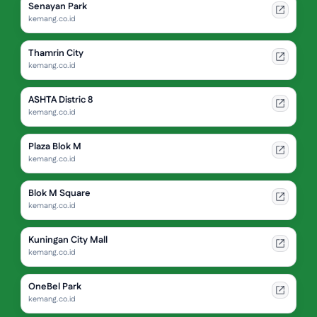
Senayan Park
kemang.co.id
Thamrin City
kemang.co.id
ASHTA Distric 8
kemang.co.id
Plaza Blok M
kemang.co.id
Blok M Square
kemang.co.id
Kuningan City Mall
kemang.co.id
OneBel Park
kemang.co.id