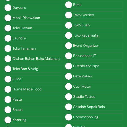
Butik
Daycare
Toko Gorden
Mobil Disewakan
Toko Buah
Toko Hewan
Toko Kacamata
Laundry
Event Organizer
Toko Tanaman
Perusahaan IT
Olahan Bahan Baku Makanan
Distributor Pipa
Toko Ban & Velg
Peternakan
Juice
Cuci Motor
Home Made Food
Studio Tattoo
Pasta
Sekolah Sepak Bola
Snack
Homeschooling
Katering