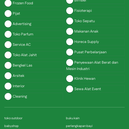
BimBel
Frozen Food
Fisioterapi
Pijat
Toko Sepatu
Advertising
Makanan Anak
Toko Parfum
Horeca Supply
Service AC
Pusat Perbelanjaan
Toko Alat Jahit
Penyewaan Alat Berat dan
Bengkel Las
Mesin Industri
Arsitek
Klinik Hewan
Interior
Sewa Alat Event
Cleaning
toko outdoor
buku kain
babyshop
perlengkapan bayi