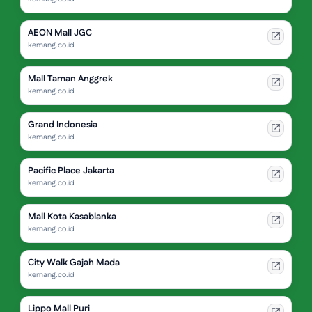
AEON Mall JGC
kemang.co.id
Mall Taman Anggrek
kemang.co.id
Grand Indonesia
kemang.co.id
Pacific Place Jakarta
kemang.co.id
Mall Kota Kasablanka
kemang.co.id
City Walk Gajah Mada
kemang.co.id
Lippo Mall Puri