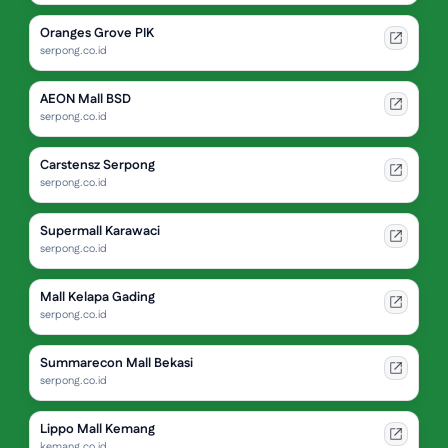
Oranges Grove PIK
serpong.co.id
AEON Mall BSD
serpong.co.id
Carstensz Serpong
serpong.co.id
Supermall Karawaci
serpong.co.id
Mall Kelapa Gading
serpong.co.id
Summarecon Mall Bekasi
serpong.co.id
Lippo Mall Kemang
kemang.co.id