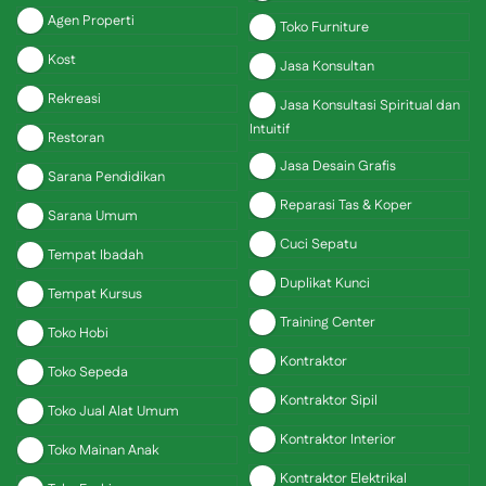
Agen Properti
Toko Furniture
Kost
Jasa Konsultan
Rekreasi
Jasa Konsultasi Spiritual dan
Intuitif
Restoran
Jasa Desain Grafis
Sarana Pendidikan
Reparasi Tas & Koper
Sarana Umum
Cuci Sepatu
Tempat Ibadah
Duplikat Kunci
Tempat Kursus
Training Center
Toko Hobi
Kontraktor
Toko Sepeda
Kontraktor Sipil
Toko Jual Alat Umum
Kontraktor Interior
Toko Mainan Anak
Kontraktor Elektrikal