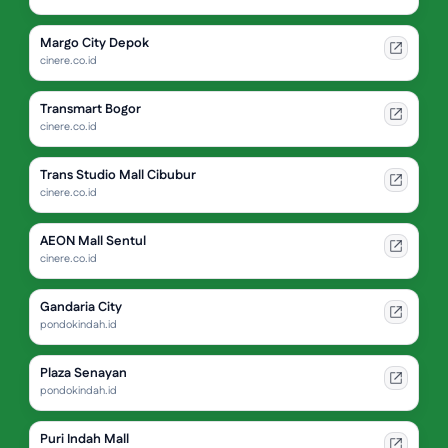
Margo City Depok
cinere.co.id
Transmart Bogor
cinere.co.id
Trans Studio Mall Cibubur
cinere.co.id
AEON Mall Sentul
cinere.co.id
Gandaria City
pondokindah.id
Plaza Senayan
pondokindah.id
Puri Indah Mall