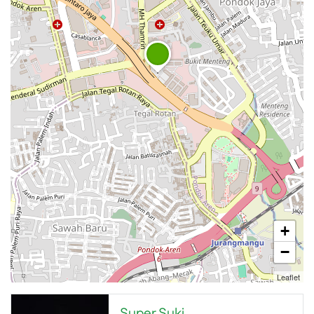
+
−
Leaflet
Super Suki