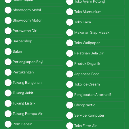
Toko Ayam Potong
Showroom Mobil
Toko Alumunium
Showroom Motor
Toko Kaca
Perawatan Diri
Makanan Siap Masak
Barbershop
Toko Wallpaper
Salon
Pelatihan Bela Diri
Perlengkapan Bayi
Produk Organik
Pertukangan
Japanese Food
Tukang Bangunan
Toko Ice Cream
Tukang Jahit
Pengobatan Alternatif
Tukang Listrik
Chiropractic
Tukang Pompa Air
Service Komputer
Pom Bensin
Toko Filter Air