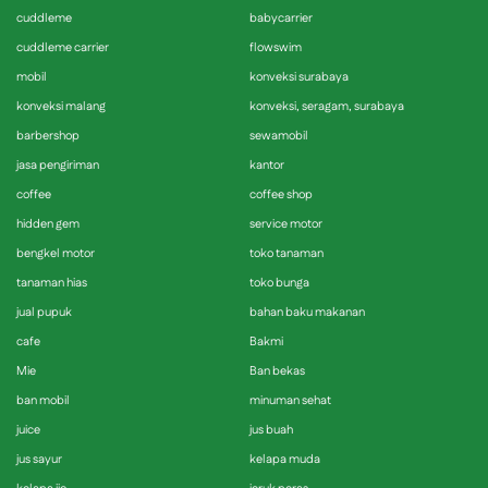
cuddleme
babycarrier
cuddleme carrier
flowswim
mobil
konveksi surabaya
konveksi malang
konveksi, seragam, surabaya
barbershop
sewamobil
jasa pengiriman
kantor
coffee
coffee shop
hidden gem
service motor
bengkel motor
toko tanaman
tanaman hias
toko bunga
jual pupuk
bahan baku makanan
cafe
Bakmi
Mie
Ban bekas
ban mobil
minuman sehat
juice
jus buah
jus sayur
kelapa muda