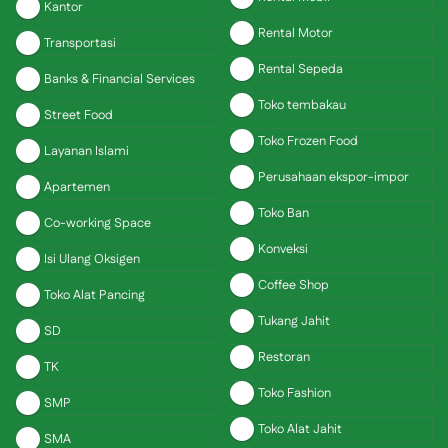
Kantor
Rental Motor
Transportasi
Rental Sepeda
Banks & Financial Services
Toko tembakau
Street Food
Toko Frozen Food
Layanan Islami
Perusahaan ekspor-impor
Apartemen
Toko Ban
Co-working Space
Konveksi
Isi Ulang Oksigen
Coffee Shop
Toko Alat Pancing
Tukang Jahit
SD
Restoran
TK
Toko Fashion
SMP
Toko Alat Jahit
SMA