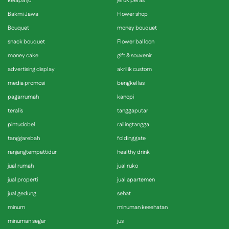
kelapa ijo
jeruk peras
Bakmi Jawa
Flower shop
Bouquet
money bouquet
snack bouquet
Flower balloon
money cake
gift & souvenir
advertising display
akrilik custom
media promosi
bengkellas
pagarrumah
kanopi
teralis
tanggaputar
pintudobel
railingtangga
tanggarebah
foldinggate
ranjangtempattidur
healthy drink
jual rumah
jual ruko
jual properti
jual apartemen
jual gedung
sehat
minum
minuman kesehatan
minuman segar
jus