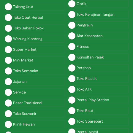
Optik
Tukang Urut
Toko Kerajinan Tangan
Toko Obat Herbal
Pengrajin
Toko Bahan Pokok
Alat Kesehatan
Warung Klontong
Fitness
Super Market
Konsultan Pajak
Mini Market
Petshop
Toko Sembako
Toko Plastik
Jajanan
Toko ATK
Service
Rental Play Station
Pasar Tradisional
Toko Baut
Toko Souvenir
Toko Sparepart
Klinik Hewan
Rental Mobil