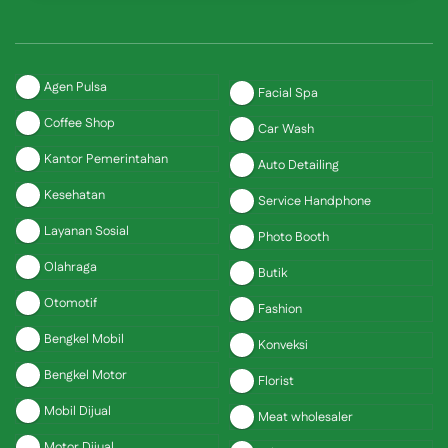
Agen Pulsa
Facial Spa
Coffee Shop
Car Wash
Kantor Pemerintahan
Auto Detailing
Kesehatan
Service Handphone
Layanan Sosial
Photo Booth
Olahraga
Butik
Otomotif
Fashion
Bengkel Mobil
Konveksi
Bengkel Motor
Florist
Mobil Dijual
Meat wholesaler
Motor Dijual