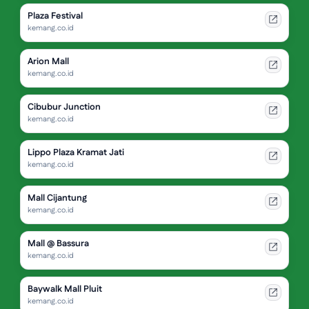
Plaza Festival
kemang.co.id
Arion Mall
kemang.co.id
Cibubur Junction
kemang.co.id
Lippo Plaza Kramat Jati
kemang.co.id
Mall Cijantung
kemang.co.id
Mall @ Bassura
kemang.co.id
Baywalk Mall Pluit
kemang.co.id