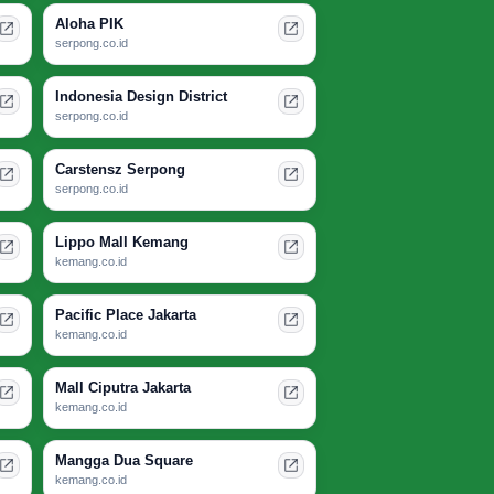
Aloha PIK
serpong.co.id
Indonesia Design District
serpong.co.id
Carstensz Serpong
serpong.co.id
Lippo Mall Kemang
kemang.co.id
Pacific Place Jakarta
kemang.co.id
Mall Ciputra Jakarta
kemang.co.id
Mangga Dua Square
kemang.co.id