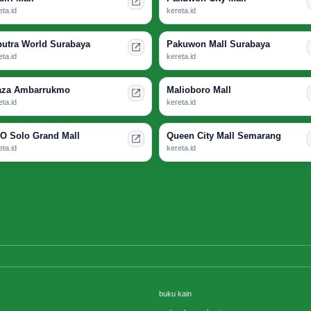
eta.id
kereta.id
putra World Surabaya
Pakuwon Mall Surabaya
eta.id
kereta.id
aza Ambarrukmo
Malioboro Mall
eta.id
kereta.id
O Solo Grand Mall
Queen City Mall Semarang
eta.id
kereta.id
buku kain