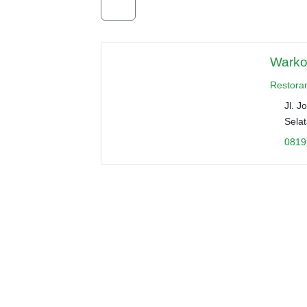
Warko
Restora
Jl. J
Sela
0819