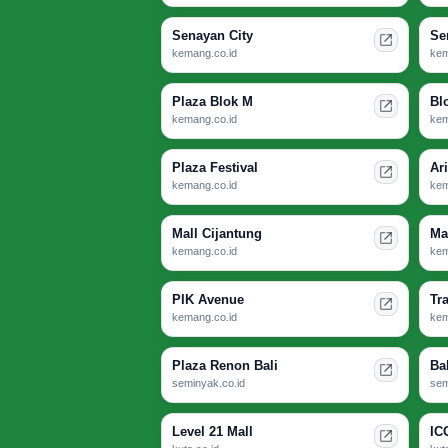
Senayan City
Se
kemang.co.id
kem
Plaza Blok M
Bl
kemang.co.id
kem
Plaza Festival
Ar
kemang.co.id
kem
Mall Cijantung
Ma
kemang.co.id
kem
PIK Avenue
Tr
kemang.co.id
kem
Plaza Renon Bali
Ba
seminyak.co.id
sem
Level 21 Mall
IC