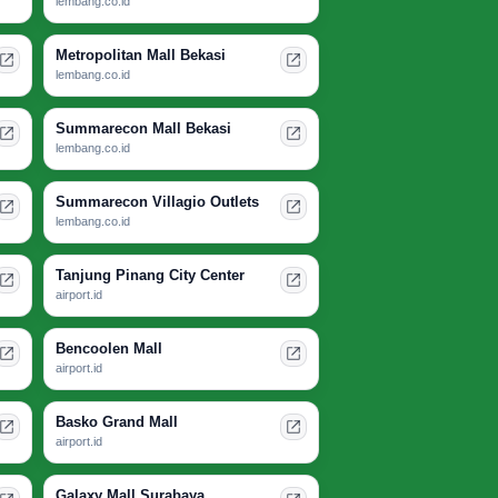
lembang.co.id
Metropolitan Mall Bekasi
lembang.co.id
Summarecon Mall Bekasi
lembang.co.id
Summarecon Villagio Outlets
lembang.co.id
Tanjung Pinang City Center
airport.id
Bencoolen Mall
airport.id
Basko Grand Mall
airport.id
Galaxy Mall Surabaya