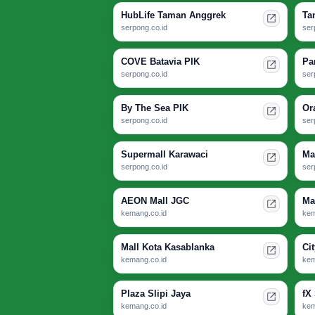
HubLife Taman Anggrek
Ta
serpong.co.id
ser
COVE Batavia PIK
Pa
serpong.co.id
ser
By The Sea PIK
Or
serpong.co.id
ser
Supermall Karawaci
Ma
serpong.co.id
ser
AEON Mall JGC
Ma
kemang.co.id
kem
Mall Kota Kasablanka
Ci
kemang.co.id
kem
Plaza Slipi Jaya
fX
kemang.co.id
kem