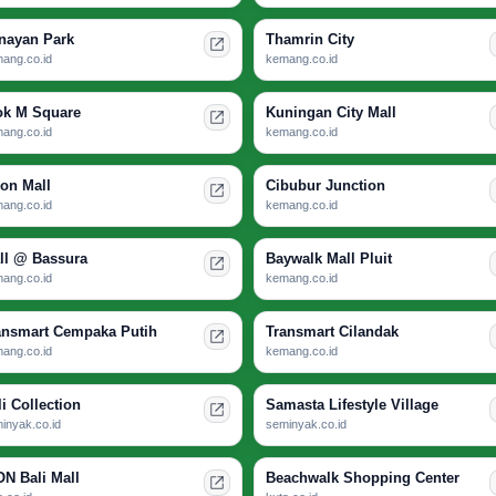
nayan Park
Thamrin City
ang.co.id
kemang.co.id
ok M Square
Kuningan City Mall
ang.co.id
kemang.co.id
ion Mall
Cibubur Junction
ang.co.id
kemang.co.id
ll @ Bassura
Baywalk Mall Pluit
ang.co.id
kemang.co.id
ansmart Cempaka Putih
Transmart Cilandak
ang.co.id
kemang.co.id
li Collection
Samasta Lifestyle Village
inyak.co.id
seminyak.co.id
ON Bali Mall
Beachwalk Shopping Center