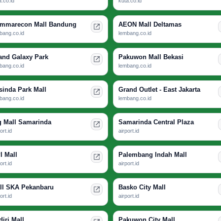
a.co.id
kuta.co.id
mmarecon Mall Bandung
AEON Mall Deltamas
bang.co.id
lembang.co.id
and Galaxy Park
Pakuwon Mall Bekasi
bang.co.id
lembang.co.id
sinda Park Mall
Grand Outlet - East Jakarta
bang.co.id
lembang.co.id
g Mall Samarinda
Samarinda Central Plaza
ort.id
airport.id
I Mall
Palembang Indah Mall
ort.id
airport.id
ll SKA Pekanbaru
Basko City Mall
ort.id
airport.id
diri Mall
Pakuwon City Mall