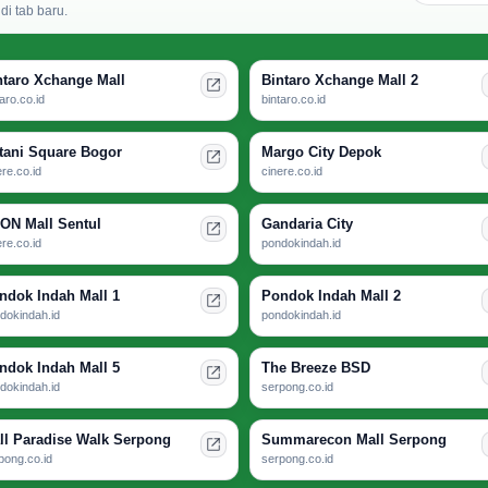
i tab baru.
ntaro Xchange Mall
Bintaro Xchange Mall 2
taro.co.id
bintaro.co.id
tani Square Bogor
Margo City Depok
ere.co.id
cinere.co.id
ON Mall Sentul
Gandaria City
ere.co.id
pondokindah.id
ndok Indah Mall 1
Pondok Indah Mall 2
dokindah.id
pondokindah.id
ndok Indah Mall 5
The Breeze BSD
dokindah.id
serpong.co.id
ll Paradise Walk Serpong
Summarecon Mall Serpong
pong.co.id
serpong.co.id