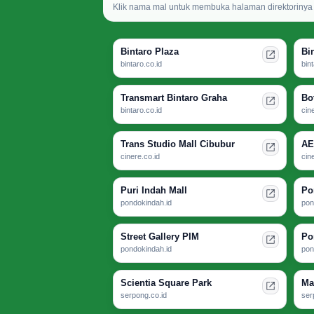
Klik nama mal untuk membuka halaman direktorinya d
Bintaro Plaza
Bi
bintaro.co.id
bin
Transmart Bintaro Graha
Bo
bintaro.co.id
cin
Trans Studio Mall Cibubur
AE
cinere.co.id
cin
Puri Indah Mall
Po
pondokindah.id
pon
Street Gallery PIM
Po
pondokindah.id
pon
Scientia Square Park
Ma
serpong.co.id
ser