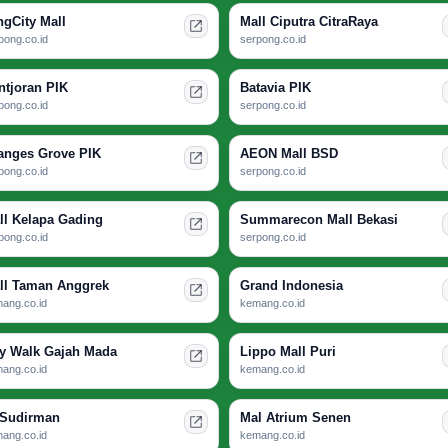
ngCity Mall
Mall Ciputra CitraRaya
pong.co.id
serpong.co.id
ntjoran PIK
Batavia PIK
pong.co.id
serpong.co.id
anges Grove PIK
AEON Mall BSD
pong.co.id
serpong.co.id
ll Kelapa Gading
Summarecon Mall Bekasi
pong.co.id
serpong.co.id
ll Taman Anggrek
Grand Indonesia
ang.co.id
kemang.co.id
ty Walk Gajah Mada
Lippo Mall Puri
ang.co.id
kemang.co.id
 Sudirman
Mal Atrium Senen
ang.co.id
kemang.co.id