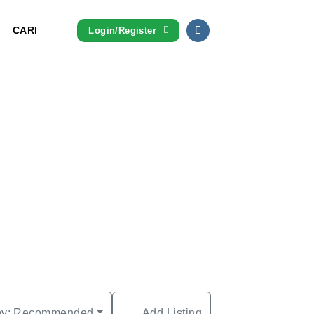
CARI
Login/Register
by:
Recommended
Add Listing