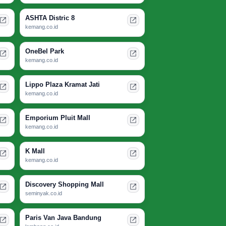
ASHTA Distric 8
kemang.co.id
OneBel Park
kemang.co.id
Lippo Plaza Kramat Jati
kemang.co.id
Emporium Pluit Mall
kemang.co.id
K Mall
kemang.co.id
Discovery Shopping Mall
seminyak.co.id
Paris Van Java Bandung