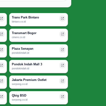
Trans Park Bintaro
bintaro.co.id
Transmart Bogor
cinere.co.id
Plaza Senayan
pondokindah.id
Pondok Indah Mall 3
pondokindah.id
Jakarta Premium Outlet
serpong.co.id
Qbig BSD
serpong.co.id