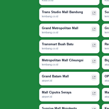
kuta.co.id
kut
Trans Studio Mall Bandung
Su
lembang.co.id
lem
Grand Metropolitan Mall
Gr
lembang.co.id
lem
Transmart Buah Batu
Re
lembang.co.id
lem
Metropolitan Mall Cileungsi
Bi
lembang.co.id
airp
Grand Batam Mall
OP
airport.id
airp
Mall Ciputra Seraya
Ma
airport.id
airp
Sunrise Mall Mojokerto
Ke