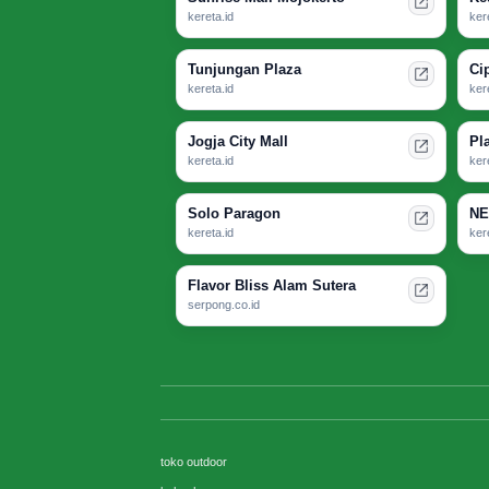
kereta.id
ker
Tunjungan Plaza
Ci
kereta.id
ker
Jogja City Mall
Pl
kereta.id
ker
Solo Paragon
NE
kereta.id
ker
Flavor Bliss Alam Sutera
serpong.co.id
toko outdoor