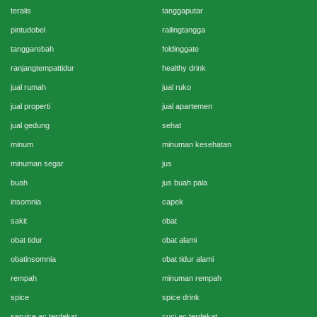
teralis
tanggaputar
pintudobel
railingtangga
tanggarebah
foldinggate
ranjangtempattidur
healthy drink
jual rumah
jual ruko
jual properti
jual apartemen
jual gedung
sehat
minum
minuman kesehatan
minuman segar
jus
buah
jus buah pala
insomnia
capek
sakit
obat
obat tidur
obat alami
obatinsomnia
obat tidur alami
rempah
minuman rempah
spice
spice drink
service ac terdekat
cuci ac terdekat