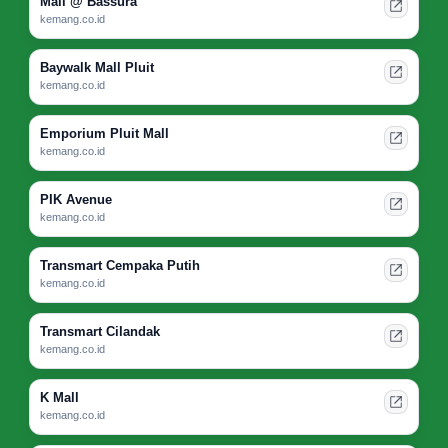
Mall @ Bassura
kemang.co.id
Baywalk Mall Pluit
kemang.co.id
Emporium Pluit Mall
kemang.co.id
PIK Avenue
kemang.co.id
Transmart Cempaka Putih
kemang.co.id
Transmart Cilandak
kemang.co.id
K Mall
kemang.co.id