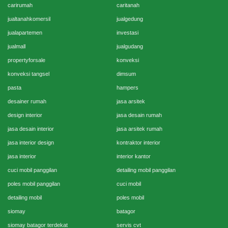
carirumah
caritanah
jualtanahkomersil
jualgedung
jualapartemen
investasi
jualmall
jualgudang
propertyforsale
konveksi
konveksi tangsel
dimsum
pasta
hampers
desainer rumah
jasa arsitek
design interior
jasa desain rumah
jasa desain interior
jasa arsitek rumah
jasa interior design
kontraktor interior
jasa interior
interior kantor
cuci mobil panggilan
detailing mobil panggilan
poles mobil panggilan
cuci mobil
detailing mobil
poles mobil
siomay
batagor
siomay batagor terdekat
servis cvt