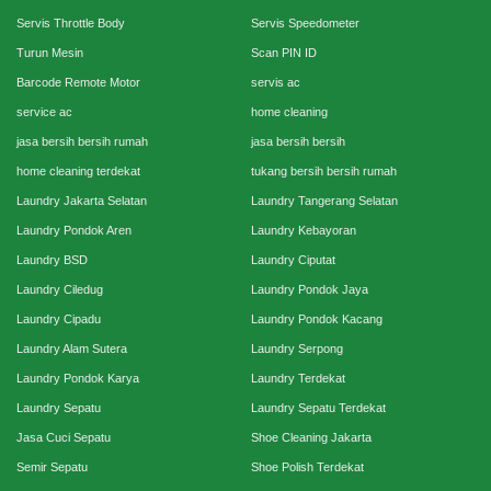
Servis Throttle Body
Servis Speedometer
Turun Mesin
Scan PIN ID
Barcode Remote Motor
servis ac
service ac
home cleaning
jasa bersih bersih rumah
jasa bersih bersih
home cleaning terdekat
tukang bersih bersih rumah
Laundry Jakarta Selatan
Laundry Tangerang Selatan
Laundry Pondok Aren
Laundry Kebayoran
Laundry BSD
Laundry Ciputat
Laundry Ciledug
Laundry Pondok Jaya
Laundry Cipadu
Laundry Pondok Kacang
Laundry Alam Sutera
Laundry Serpong
Laundry Pondok Karya
Laundry Terdekat
Laundry Sepatu
Laundry Sepatu Terdekat
Jasa Cuci Sepatu
Shoe Cleaning Jakarta
Semir Sepatu
Shoe Polish Terdekat