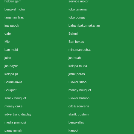
hidden gem
service motor
bengkel motor
toko tanaman
tanaman hias
toko bunga
jual pupuk
bahan baku makanan
cafe
Bakmi
Mie
Ban bekas
ban mobil
minuman sehat
juice
jus buah
jus sayur
kelapa muda
kelapa ijo
jeruk peras
Bakmi Jawa
Flower shop
Bouquet
money bouquet
snack bouquet
Flower balloon
money cake
gift & souvenir
advertising display
akrilik custom
media promosi
bengkellas
pagarrumah
kanopi