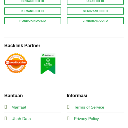
BINTARO.CO.ID
UBUD.CO.ID
KEMANG.CO.ID
SEMINYAK.CO.ID
PONDOKINDAH.ID
JIMBARAN.CO.ID
Backlink Partner
Bantuan
Informasi
Manfaat
Terms of Service
Ubah Data
Privacy Policy