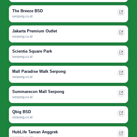
The Breeze BSD
serpong.co.id
Jakarta Premium Outlet
serpong.co.id
Scientia Square Park
serpong.co.id
Mall Paradise Walk Serpong
serpong.co.id
Summarecon Mall Serpong
serpong.co.id
Qbig BSD
serpong.co.id
HubLife Taman Anggrek