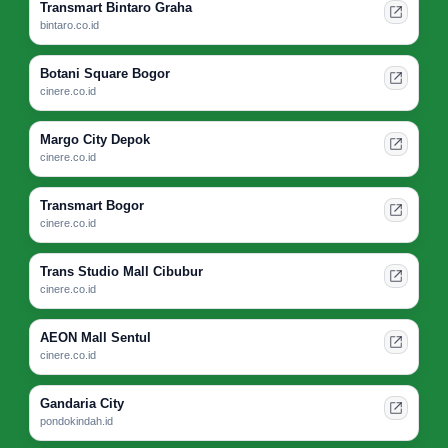
Transmart Bintaro Graha
bintaro.co.id
Botani Square Bogor
cinere.co.id
Margo City Depok
cinere.co.id
Transmart Bogor
cinere.co.id
Trans Studio Mall Cibubur
cinere.co.id
AEON Mall Sentul
cinere.co.id
Gandaria City
pondokindah.id