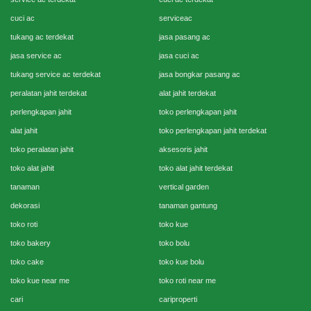
cuci ac
serviceac
tukang ac terdekat
jasa pasang ac
jasa service ac
jasa cuci ac
tukang service ac terdekat
jasa bongkar pasang ac
peralatan jahit terdekat
alat jahit terdekat
perlengkapan jahit
toko perlengkapan jahit
alat jahit
toko perlengkapan jahit terdekat
toko peralatan jahit
aksesoris jahit
toko alat jahit
toko alat jahit terdekat
tanaman
vertical garden
dekorasi
tanaman gantung
toko roti
toko kue
toko bakery
toko bolu
toko cake
toko kue bolu
toko kue near me
toko roti near me
cari
cariproperti