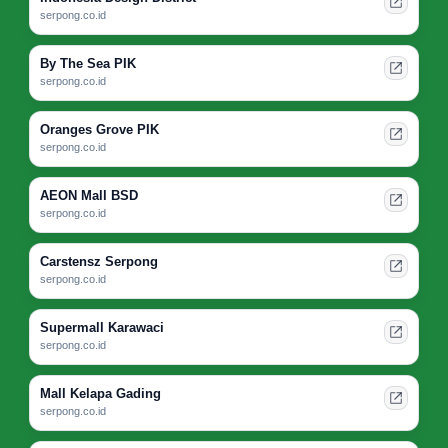
serpong.co.id
By The Sea PIK
serpong.co.id
Oranges Grove PIK
serpong.co.id
AEON Mall BSD
serpong.co.id
Carstensz Serpong
serpong.co.id
Supermall Karawaci
serpong.co.id
Mall Kelapa Gading
serpong.co.id