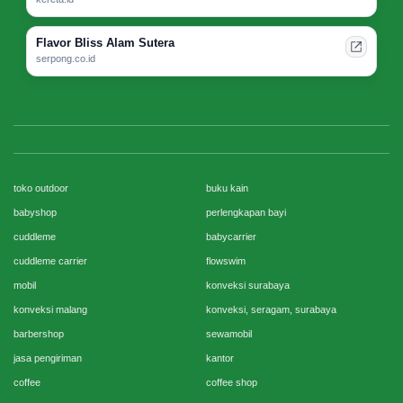
Flavor Bliss Alam Sutera
serpong.co.id
toko outdoor
buku kain
babyshop
perlengkapan bayi
cuddleme
babycarrier
cuddleme carrier
flowswim
mobil
konveksi surabaya
konveksi malang
konveksi, seragam, surabaya
barbershop
sewamobil
jasa pengiriman
kantor
coffee
coffee shop