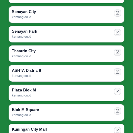
Senayan City
kemang.co.id
Senayan Park
kemang.co.id
Thamrin City
kemang.co.id
ASHTA Distric 8
kemang.co.id
Plaza Blok M
kemang.co.id
Blok M Square
kemang.co.id
Kuningan City Mall