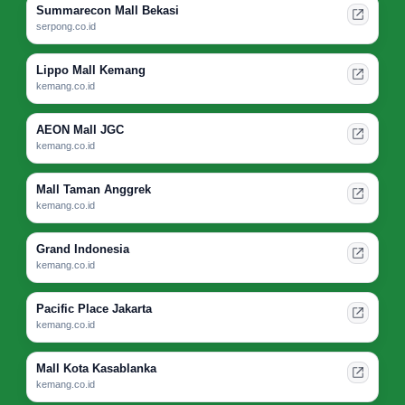
Summarecon Mall Bekasi
serpong.co.id
Lippo Mall Kemang
kemang.co.id
AEON Mall JGC
kemang.co.id
Mall Taman Anggrek
kemang.co.id
Grand Indonesia
kemang.co.id
Pacific Place Jakarta
kemang.co.id
Mall Kota Kasablanka
kemang.co.id