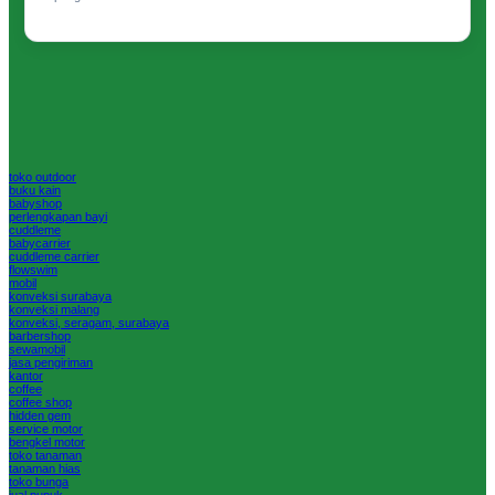
toko outdoor
buku kain
babyshop
perlengkapan bayi
cuddleme
babycarrier
cuddleme carrier
flowswim
mobil
konveksi surabaya
konveksi malang
konveksi, seragam, surabaya
barbershop
sewamobil
jasa pengiriman
kantor
coffee
coffee shop
hidden gem
service motor
bengkel motor
toko tanaman
tanaman hias
toko bunga
jual pupuk