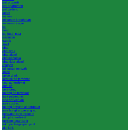
jual properti
jual apartemen
jual gedung
sehat
minum
minuman kesehatan
minuman segar
jus
buah
jus buah pala
insomnia
capek
sakit
obat
obat tidur
obat alami
obatinsomnia
obat tidur alami
rempah
minuman rempah
spice
spice drink
service ac terdekat
cuci ac terdekat
cuci ac
serviceac
tukang ac terdekat
jasa pasang ac
jasa service ac
jasa cuci ac
tukang service ac terdekat
jasa bongkar pasang ac
peralatan jahit terdekat
alat jahit terdekat
perlengkapan jahit
toko perlengkapan jahit
alat jahit