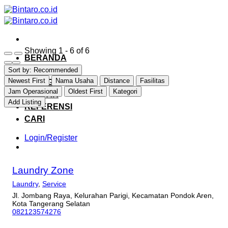
Skip
to
content
Showing 1 - 6 of 6
BERANDA
JELAJAHI
Sort by:
Recommended
Newest First
Nama Usaha
Distance
Fasilitas
KATEGORI
Jam Operasional
Oldest First
Kategori
DAFTAR
Add Listing
REFERENSI
CARI
Login/Register
Laundry Zone
Laundry
,
Service
Jl. Jombang Raya, Kelurahan Parigi, Kecamatan Pondok Aren,
Kota Tangerang Selatan
082123574276