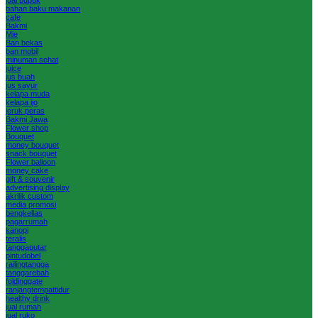
bahan baku makanan
cafe
Bakmi
Mie
Ban bekas
ban mobil
minuman sehat
juice
jus buah
jus sayur
kelapa muda
kelapa ijo
jeruk peras
Bakmi Jawa
Flower shop
Bouquet
money bouquet
snack bouquet
Flower balloon
money cake
gift & souvenir
advertising display
akrilik custom
media promosi
bengkellas
pagarrumah
kanopi
teralis
tanggaputar
pintudobel
railingtangga
tanggarebah
foldinggate
ranjangtempattidur
healthy drink
jual rumah
jual ruko