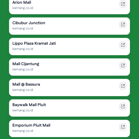
Arion Mall
kemang.co.id
Cibubur Junction
kemang.co.id
Lippo Plaza Kramat Jati
kemang.co.id
Mall Cijantung
kemang.co.id
Mall @ Bassura
kemang.co.id
Baywalk Mall Pluit
kemang.co.id
Emporium Pluit Mall
kemang.co.id