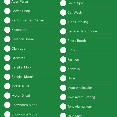
Agen Pulsa
Facial Spa
Coffee Shop
Car Wash
Kantor Pemerintahan
Auto Detailing
Kesehatan
Service Handphone
Layanan Sosial
Photo Booth
Olahraga
Butik
Otomotif
Fashion
Bengkel Mobil
Konveksi
Bengkel Motor
Florist
Mobil Dijual
Meat wholesaler
Motor Dijual
Toko Ayam Potong
Showroom Mobil
Toko Alumunium
Showroom Motor
Toko Kaca