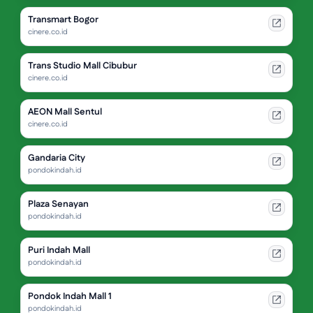
Transmart Bogor
cinere.co.id
Trans Studio Mall Cibubur
cinere.co.id
AEON Mall Sentul
cinere.co.id
Gandaria City
pondokindah.id
Plaza Senayan
pondokindah.id
Puri Indah Mall
pondokindah.id
Pondok Indah Mall 1
pondokindah.id