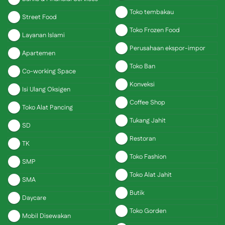
Toko tembakau
Street Food
Toko Frozen Food
Layanan Islami
Perusahaan ekspor-impor
Apartemen
Toko Ban
Co-working Space
Konveksi
Isi Ulang Oksigen
Coffee Shop
Toko Alat Pancing
Tukang Jahit
SD
Restoran
TK
Toko Fashion
SMP
Toko Alat Jahit
SMA
Butik
Daycare
Toko Gorden
Mobil Disewakan