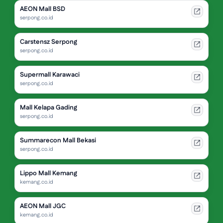
AEON Mall BSD
serpong.co.id
Carstensz Serpong
serpong.co.id
Supermall Karawaci
serpong.co.id
Mall Kelapa Gading
serpong.co.id
Summarecon Mall Bekasi
serpong.co.id
Lippo Mall Kemang
kemang.co.id
AEON Mall JGC
kemang.co.id