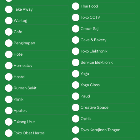
Thai Food
Take Away
Toko CCTV
Warteg
Cepat Saji
Cafe
Cake & Bakery
Penginapan
Toko Elektronik
Hotel
Service Elektronik
Homestay
Yoga
Hostel
Yoga Class
Rumah Sakit
Paud
Klinik
Creative Space
Apotek
Optik
Tukang Urut
Toko Kerajinan Tangan
Toko Obat Herbal