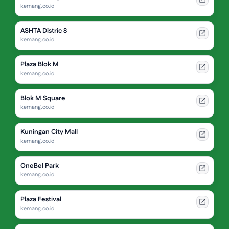
kemang.co.id
ASHTA Distric 8
kemang.co.id
Plaza Blok M
kemang.co.id
Blok M Square
kemang.co.id
Kuningan City Mall
kemang.co.id
OneBel Park
kemang.co.id
Plaza Festival
kemang.co.id