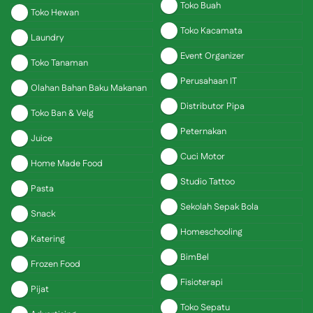
Toko Buah
Toko Hewan
Toko Kacamata
Laundry
Event Organizer
Toko Tanaman
Perusahaan IT
Olahan Bahan Baku Makanan
Distributor Pipa
Toko Ban & Velg
Peternakan
Juice
Cuci Motor
Home Made Food
Studio Tattoo
Pasta
Sekolah Sepak Bola
Snack
Homeschooling
Katering
BimBel
Frozen Food
Fisioterapi
Pijat
Toko Sepatu