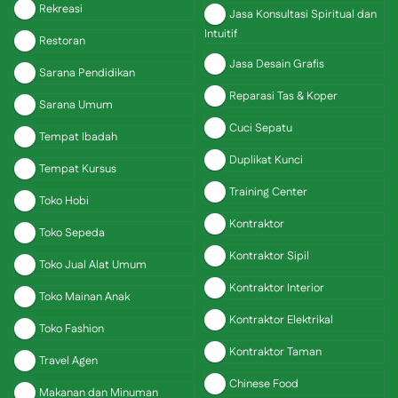
Rekreasi
Jasa Konsultasi Spiritual dan
Intuitif
Restoran
Jasa Desain Grafis
Sarana Pendidikan
Reparasi Tas & Koper
Sarana Umum
Cuci Sepatu
Tempat Ibadah
Duplikat Kunci
Tempat Kursus
Training Center
Toko Hobi
Kontraktor
Toko Sepeda
Kontraktor Sipil
Toko Jual Alat Umum
Kontraktor Interior
Toko Mainan Anak
Kontraktor Elektrikal
Toko Fashion
Kontraktor Taman
Travel Agen
Chinese Food
Makanan dan Minuman