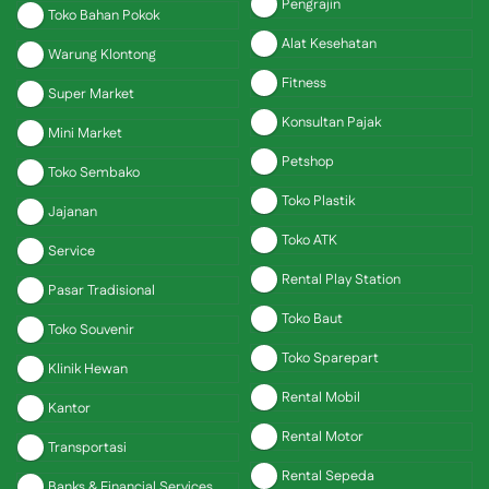
Pengrajin
Toko Bahan Pokok
Alat Kesehatan
Warung Klontong
Fitness
Super Market
Konsultan Pajak
Mini Market
Petshop
Toko Sembako
Toko Plastik
Jajanan
Toko ATK
Service
Rental Play Station
Pasar Tradisional
Toko Baut
Toko Souvenir
Toko Sparepart
Klinik Hewan
Rental Mobil
Kantor
Rental Motor
Transportasi
Rental Sepeda
Banks & Financial Services