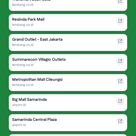
lembang.co.id
Resinda Park Mall
lembang.co.id
Grand Outlet - East Jakarta
lembang.co.id
Summarecon Villagio Outlets
lembang.co.id
Metropolitan Mall Cileungsi
lembang.co.id
Big Mall Samarinda
airport.id
Samarinda Central Plaza
airport.id