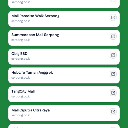
serpong.co.id
Mall Paradise Walk Serpong
serpong.co.id
Summarecon Mall Serpong
serpong.co.id
Qbig BSD
serpong.co.id
HubLife Taman Anggrek
serpong.co.id
TangCity Mall
serpong.co.id
Mall Ciputra CitraRaya
serpong.co.id