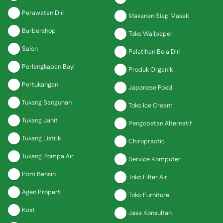
Perawatan Diri
Makanan Siap Masak
Barbershop
Toko Wallpaper
Salon
Pelatihan Bela Diri
Perlengkapan Bayi
Produk Organik
Pertukangan
Japanese Food
Tukang Bangunan
Toko Ice Cream
Tukang Jahit
Pengobatan Alternatif
Tukang Listrik
Chiropractic
Tukang Pompa Air
Service Komputer
Pom Bensin
Toko Filter Air
Agen Properti
Toko Furniture
Kost
Jasa Konsultan