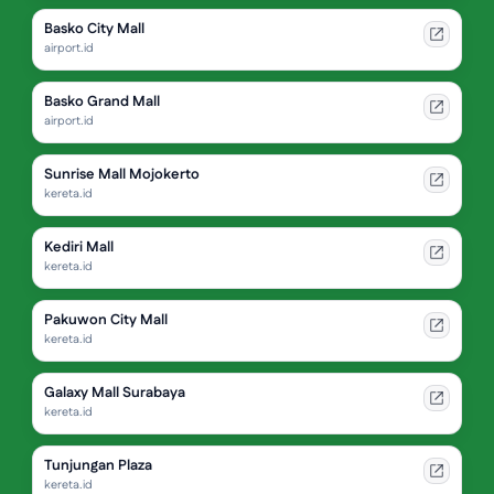
Basko City Mall
airport.id
Basko Grand Mall
airport.id
Sunrise Mall Mojokerto
kereta.id
Kediri Mall
kereta.id
Pakuwon City Mall
kereta.id
Galaxy Mall Surabaya
kereta.id
Tunjungan Plaza
kereta.id