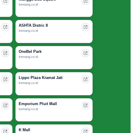
kemang.co.id
ASHTA Distric 8
kemang.co.id
OneBel Park
kemang.co.id
Lippo Plaza Kramat Jati
kemang.co.id
Emporium Pluit Mall
kemang.co.id
K Mall