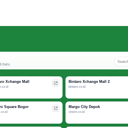
b baru.
aro Xchange Mall
Bintaro Xchange Mall 2
o.co.id
bintaro.co.id
ni Square Bogor
Margo City Depok
.co.id
cinere.co.id