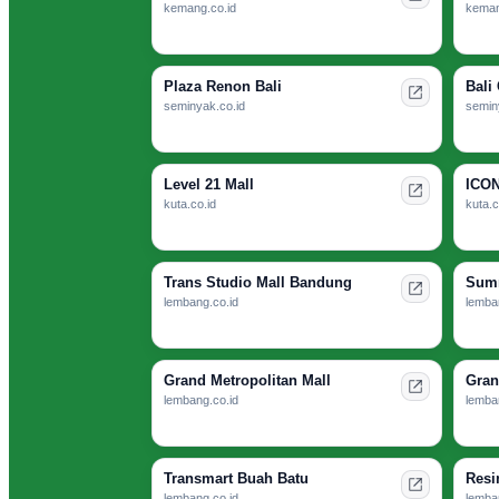
kemang.co.id
keman
Plaza Renon Bali
Bali 
seminyak.co.id
semin
Level 21 Mall
ICON
kuta.co.id
kuta.c
Trans Studio Mall Bandung
Summ
lembang.co.id
lemba
Grand Metropolitan Mall
Gran
lembang.co.id
lemba
Transmart Buah Batu
Resi
lembang.co.id
lemba