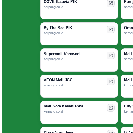
COVE Batavia PIK
Pant
serpong.co.id
serpon
By The Sea PIK
Oran
serpong.co.id
serpon
Supermall Karawaci
Mall
serpong.co.id
serpon
AEON Mall JGC
Mall
kemang.co.id
keman
Mall Kota Kasablanka
City
kemang.co.id
keman
Plaza Slipi Jaya
fX S