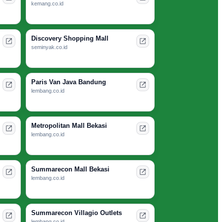
kemang.co.id
Discovery Shopping Mall
seminyak.co.id
Paris Van Java Bandung
lembang.co.id
Metropolitan Mall Bekasi
lembang.co.id
Summarecon Mall Bekasi
lembang.co.id
Summarecon Villagio Outlets
lembang.co.id