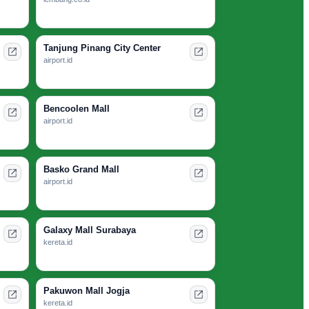
Tanjung Pinang City Center
airport.id
Bencoolen Mall
airport.id
Basko Grand Mall
airport.id
Galaxy Mall Surabaya
kereta.id
Pakuwon Mall Jogja
kereta.id