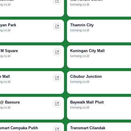
g.co.id
kemang.co.id
yan Park
Thamrin City
g.co.id
kemang.co.id
 M Square
Kuningan City Mall
g.co.id
kemang.co.id
n Mall
Cibubur Junction
g.co.id
kemang.co.id
 @ Bassura
Baywalk Mall Pluit
g.co.id
kemang.co.id
smart Cempaka Putih
Transmart Cilandak