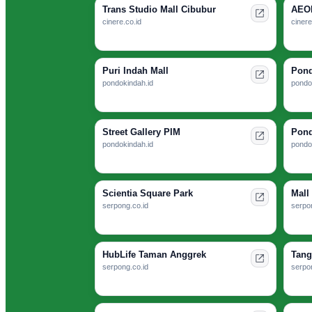
Trans Studio Mall Cibubur
AEON
cinere.co.id
cinere
Puri Indah Mall
Pond
pondokindah.id
pondo
Street Gallery PIM
Pond
pondokindah.id
pondo
Scientia Square Park
Mall
serpong.co.id
serpon
HubLife Taman Anggrek
Tang
serpong.co.id
serpon