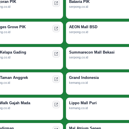
joran PIK
Batavia PIK
g.co.id
serpong.co.id
ges Grove PIK
AEON Mall BSD
g.co.id
serpong.co.id
 Kelapa Gading
Summarecon Mall Bekasi
g.co.id
serpong.co.id
 Taman Anggrek
Grand Indonesia
g.co.id
kemang.co.id
 Walk Gajah Mada
Lippo Mall Puri
g.co.id
kemang.co.id
udirman
Mal Atrium Senen