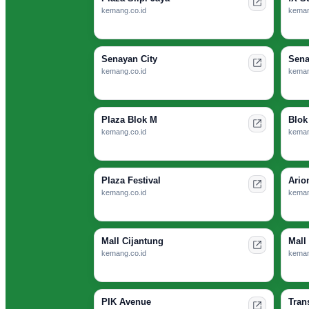
kemang.co.id
keman
Senayan City
Sena
kemang.co.id
keman
Plaza Blok M
Blok
kemang.co.id
keman
Plaza Festival
Ario
kemang.co.id
keman
Mall Cijantung
Mall
kemang.co.id
keman
PIK Avenue
Tran