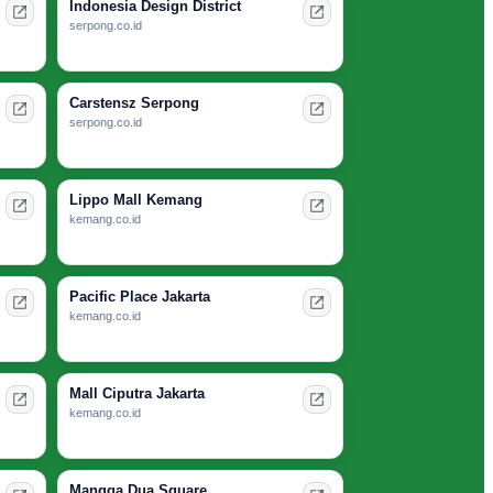
Indonesia Design District
serpong.co.id
Carstensz Serpong
serpong.co.id
Lippo Mall Kemang
kemang.co.id
Pacific Place Jakarta
kemang.co.id
Mall Ciputra Jakarta
kemang.co.id
Mangga Dua Square