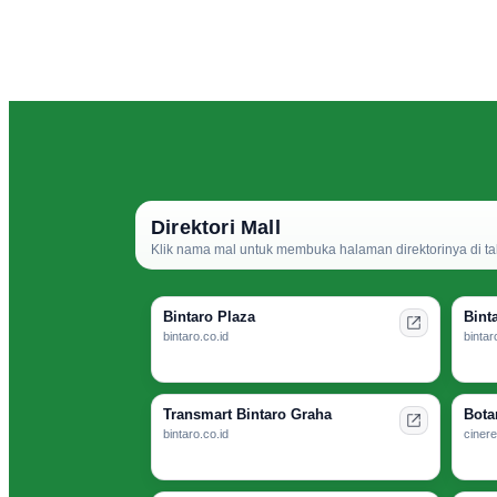
Direktori Mall
Klik nama mal untuk membuka halaman direktorinya di ta
Bintaro Plaza
Bint
bintaro.co.id
bintar
Transmart Bintaro Graha
Bota
bintaro.co.id
cinere