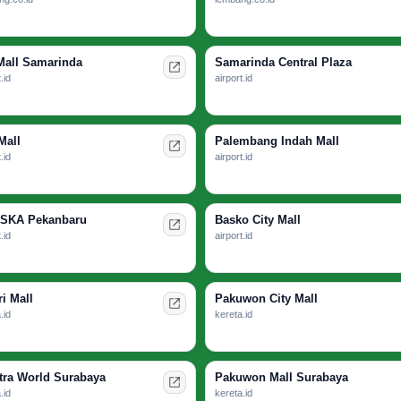
Mall Samarinda
Samarinda Central Plaza
.id
airport.id
Mall
Palembang Indah Mall
.id
airport.id
 SKA Pekanbaru
Basko City Mall
.id
airport.id
i Mall
Pakuwon City Mall
.id
kereta.id
tra World Surabaya
Pakuwon Mall Surabaya
.id
kereta.id