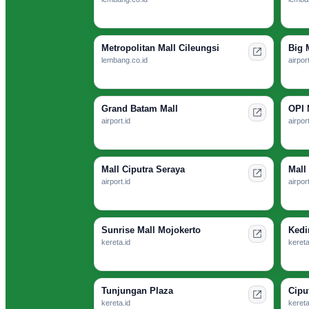
Metropolitan Mall Cileungsi
Big 
lembang.co.id
airport
Grand Batam Mall
OPI 
airport.id
airport
Mall Ciputra Seraya
Mall
airport.id
airport
Sunrise Mall Mojokerto
Kedir
kereta.id
kereta
Tunjungan Plaza
Cipu
kereta.id
kereta