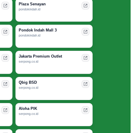
Plaza Senayan
pondokindah.id
Pondok Indah Mall 3
pondokindah.id
Jakarta Premium Outlet
serpong.co.id
Qbig BSD
serpong.co.id
Aloha PIK
serpong.co.id