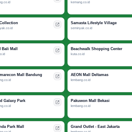
g.co.id
kemang.co.id
Collection
Samasta Lifestyle Village
yak.co.id
seminyak.co.id
 Bali Mall
Beachwalk Shopping Center
o.id
kuta.co.id
arecon Mall Bandung
AEON Mall Deltamas
ng.co.id
lembang.co.id
d Galaxy Park
Pakuwon Mall Bekasi
ng.co.id
lembang.co.id
nda Park Mall
Grand Outlet - East Jakarta
ng.co.id
lembang.co.id