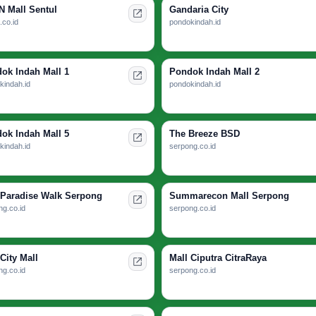
 Mall Sentul
Gandaria City
.co.id
pondokindah.id
ok Indah Mall 1
Pondok Indah Mall 2
kindah.id
pondokindah.id
ok Indah Mall 5
The Breeze BSD
kindah.id
serpong.co.id
 Paradise Walk Serpong
Summarecon Mall Serpong
g.co.id
serpong.co.id
City Mall
Mall Ciputra CitraRaya
g.co.id
serpong.co.id