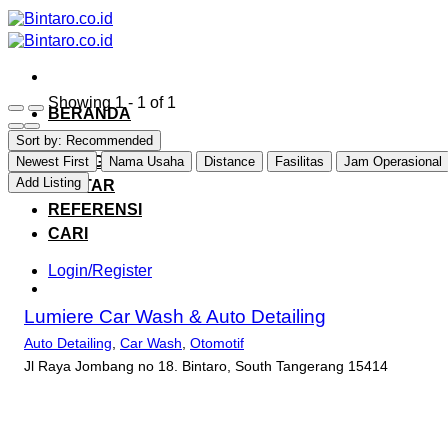
Skip
to
content
Showing 1 - 1 of 1
BERANDA
JELAJAHI
Sort by:
Recommended
KATEGORI
Newest First
Nama Usaha
Distance
Fasilitas
Jam Operasional
Add Listing
DAFTAR
REFERENSI
CARI
Login/Register
Lumiere Car Wash & Auto Detailing
Auto Detailing
,
Car Wash
,
Otomotif
Jl Raya Jombang no 18. Bintaro, South Tangerang 15414