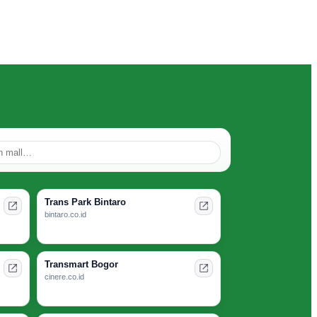
Trans Park Bintaro
bintaro.co.id
Transmart Bogor
cinere.co.id