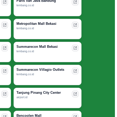
Paris Van Java Bandung
lembang.co.id
Metropolitan Mall Bekasi
lembang.co.id
Summarecon Mall Bekasi
lembang.co.id
Summarecon Villagio Outlets
lembang.co.id
Tanjung Pinang City Center
airport.id
Bencoolen Mall