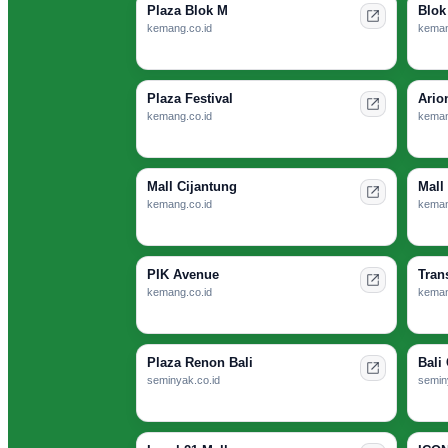
Plaza Blok M
Blok
kemang.co.id
keman
Plaza Festival
Ario
kemang.co.id
keman
Mall Cijantung
Mall
kemang.co.id
keman
PIK Avenue
Tran
kemang.co.id
keman
Plaza Renon Bali
Bali 
seminyak.co.id
semin