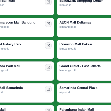
 Bali Mall
Beachwalk Shopping Center
o.id
kuta.co.id
arecon Mall Bandung
AEON Mall Deltamas
ng.co.id
lembang.co.id
d Galaxy Park
Pakuwon Mall Bekasi
ng.co.id
lembang.co.id
nda Park Mall
Grand Outlet - East Jakarta
ng.co.id
lembang.co.id
Mall Samarinda
Samarinda Central Plaza
.id
airport.id
Mall
Palembang Indah Mall