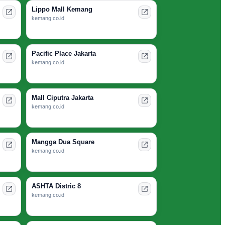
Lippo Mall Kemang
kemang.co.id
Pacific Place Jakarta
kemang.co.id
Mall Ciputra Jakarta
kemang.co.id
Mangga Dua Square
kemang.co.id
ASHTA Distric 8
kemang.co.id