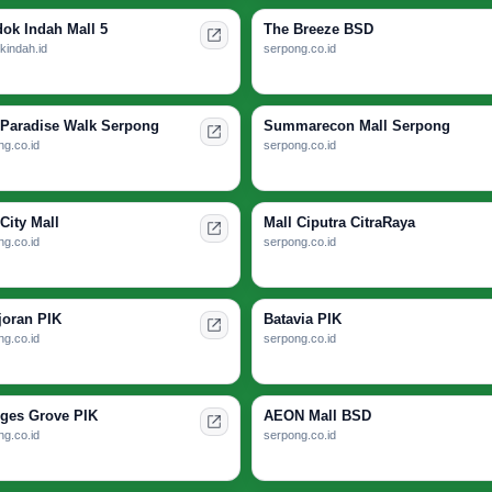
ok Indah Mall 5
The Breeze BSD
kindah.id
serpong.co.id
 Paradise Walk Serpong
Summarecon Mall Serpong
g.co.id
serpong.co.id
City Mall
Mall Ciputra CitraRaya
g.co.id
serpong.co.id
joran PIK
Batavia PIK
g.co.id
serpong.co.id
ges Grove PIK
AEON Mall BSD
g.co.id
serpong.co.id