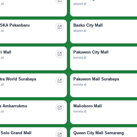
.id
airport.id
 SKA Pekanbaru
Basko City Mall
.id
airport.id
i Mall
Pakuwon City Mall
.id
kereta.id
tra World Surabaya
Pakuwon Mall Surabaya
.id
kereta.id
a Ambarrukmo
Malioboro Mall
.id
kereta.id
Solo Grand Mall
Queen City Mall Semarang