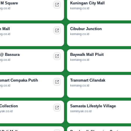
 M Square
Kuningan City Mall
g.co.id
kemang.co.id
n Mall
Cibubur Junction
g.co.id
kemang.co.id
 @ Bassura
Baywalk Mall Pluit
g.co.id
kemang.co.id
smart Cempaka Putih
Transmart Cilandak
g.co.id
kemang.co.id
Collection
Samasta Lifestyle Village
yak.co.id
seminyak.co.id