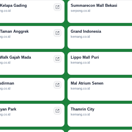
 Kelapa Gading
Summarecon Mall Bekasi
g.co.id
serpong.co.id
 Taman Anggrek
Grand Indonesia
g.co.id
kemang.co.id
 Walk Gajah Mada
Lippo Mall Puri
g.co.id
kemang.co.id
udirman
Mal Atrium Senen
g.co.id
kemang.co.id
yan Park
Thamrin City
g.co.id
kemang.co.id