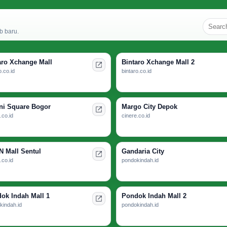
b baru.
aro Xchange Mall
Bintaro Xchange Mall 2
o.co.id
bintaro.co.id
ni Square Bogor
Margo City Depok
.co.id
cinere.co.id
 Mall Sentul
Gandaria City
.co.id
pondokindah.id
ok Indah Mall 1
Pondok Indah Mall 2
kindah.id
pondokindah.id