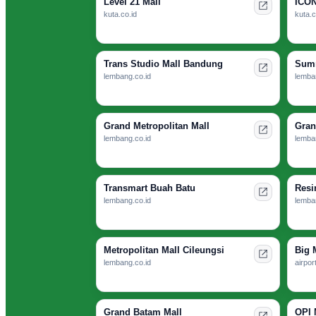
Level 21 Mall
ICON
kuta.co.id
kuta.c
Trans Studio Mall Bandung
Summ
lembang.co.id
lemba
Grand Metropolitan Mall
Gran
lembang.co.id
lemba
Transmart Buah Batu
Resi
lembang.co.id
lemba
Metropolitan Mall Cileungsi
Big 
lembang.co.id
airport
Grand Batam Mall
OPI 