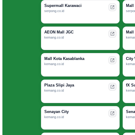
Supermall Karawaci
Mall
serpong.co.id
serpon
AEON Mall JGC
Mall
kemang.co.id
keman
Mall Kota Kasablanka
City
kemang.co.id
keman
Plaza Slipi Jaya
fX S
kemang.co.id
keman
Senayan City
Sena
kemang.co.id
keman