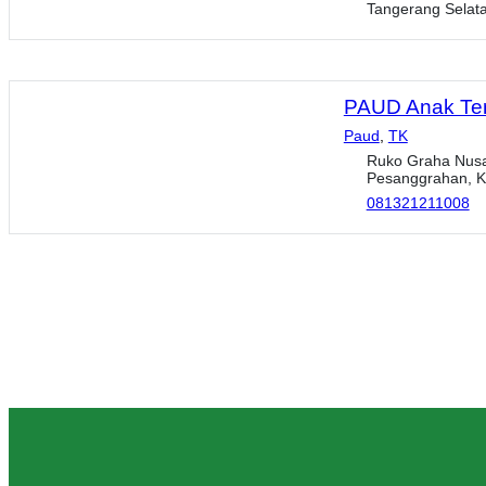
Tangerang Selat
PAUD Anak Te
Paud
,
TK
Ruko Graha Nusan
Pesanggrahan, Ko
081321211008