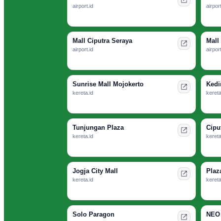
airport.id
airport
Mall Ciputra Seraya
Mall
airport.id
airport
Sunrise Mall Mojokerto
Kedir
kereta.id
kereta
Tunjungan Plaza
Cipu
kereta.id
kereta
Jogja City Mall
Plaz
kereta.id
kereta
Solo Paragon
NEO 