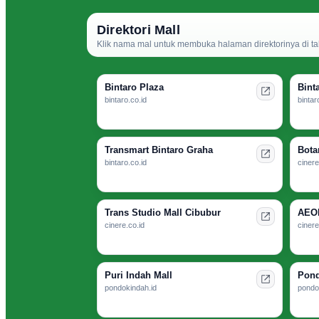
Direktori Mall
Klik nama mal untuk membuka halaman direktorinya di ta
Bintaro Plaza
Bint
bintaro.co.id
bintar
Transmart Bintaro Graha
Bota
bintaro.co.id
cinere
Trans Studio Mall Cibubur
AEON
cinere.co.id
cinere
Puri Indah Mall
Pond
pondokindah.id
pondo