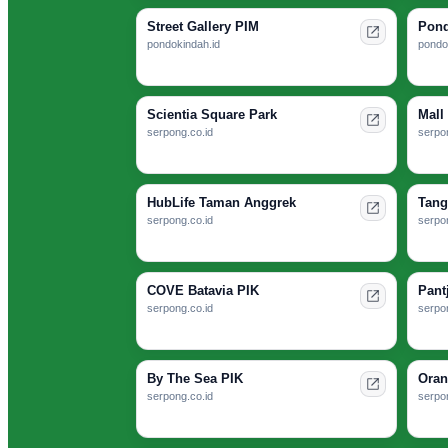
Street Gallery PIM
Pond
pondokindah.id
pondo
Scientia Square Park
Mall
serpong.co.id
serpon
HubLife Taman Anggrek
Tang
serpong.co.id
serpon
COVE Batavia PIK
Pant
serpong.co.id
serpon
By The Sea PIK
Oran
serpong.co.id
serpon