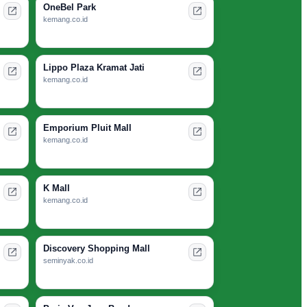
OneBel Park
kemang.co.id
Lippo Plaza Kramat Jati
kemang.co.id
Emporium Pluit Mall
kemang.co.id
K Mall
kemang.co.id
Discovery Shopping Mall
seminyak.co.id