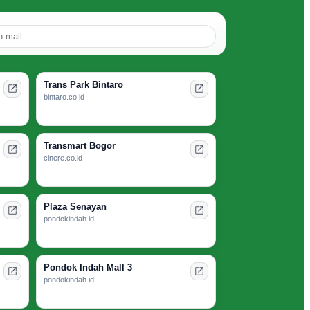
Trans Park Bintaro
bintaro.co.id
Transmart Bogor
cinere.co.id
Plaza Senayan
pondokindah.id
Pondok Indah Mall 3
pondokindah.id