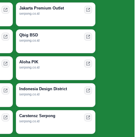
Jakarta Premium Outlet
serpong.co.id
Qbig BSD
serpong.co.id
Aloha PIK
serpong.co.id
Indonesia Design District
serpong.co.id
Carstensz Serpong
serpong.co.id