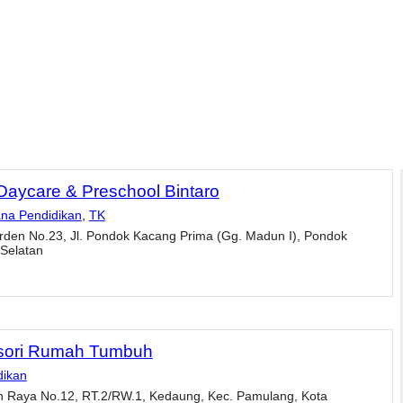
Daycare & Preschool Bintaro
na Pendidikan
,
TK
rden No.23, Jl. Pondok Kacang Prima (Gg. Madun I), Pondok
Selatan
sori Rumah Tumbuh
dikan
n Raya No.12, RT.2/RW.1, Kedaung, Kec. Pamulang, Kota