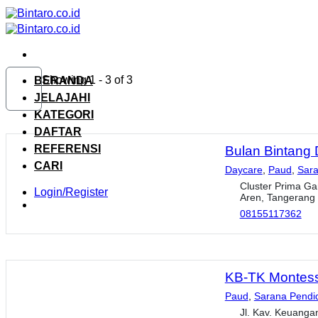
Skip
to
content
Showing 1 - 3 of 3
BERANDA
JELAJAHI
KATEGORI
DAFTAR
REFERENSI
Bulan Bintang 
CARI
Daycare
,
Paud
,
Sara
Cluster Prima Ga
Login/Register
Aren, Tangerang 
08155117362
KB-TK Montes
Paud
,
Sarana Pendi
Jl. Kav. Keuanga