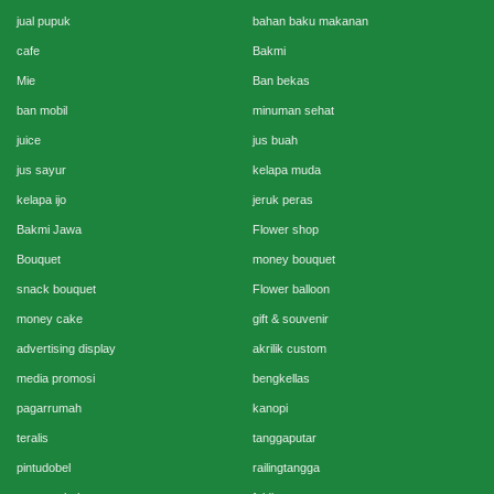
jual pupuk
bahan baku makanan
cafe
Bakmi
Mie
Ban bekas
ban mobil
minuman sehat
juice
jus buah
jus sayur
kelapa muda
kelapa ijo
jeruk peras
Bakmi Jawa
Flower shop
Bouquet
money bouquet
snack bouquet
Flower balloon
money cake
gift & souvenir
advertising display
akrilik custom
media promosi
bengkellas
pagarrumah
kanopi
teralis
tanggaputar
pintudobel
railingtangga