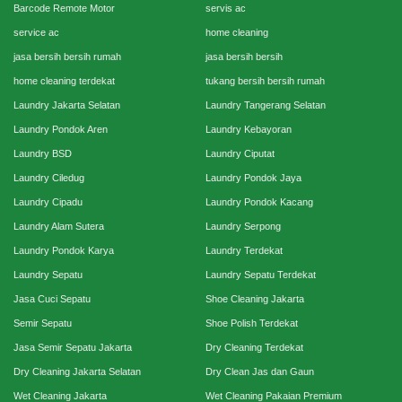
Barcode Remote Motor
servis ac
service ac
home cleaning
jasa bersih bersih rumah
jasa bersih bersih
home cleaning terdekat
tukang bersih bersih rumah
Laundry Jakarta Selatan
Laundry Tangerang Selatan
Laundry Pondok Aren
Laundry Kebayoran
Laundry BSD
Laundry Ciputat
Laundry Ciledug
Laundry Pondok Jaya
Laundry Cipadu
Laundry Pondok Kacang
Laundry Alam Sutera
Laundry Serpong
Laundry Pondok Karya
Laundry Terdekat
Laundry Sepatu
Laundry Sepatu Terdekat
Jasa Cuci Sepatu
Shoe Cleaning Jakarta
Semir Sepatu
Shoe Polish Terdekat
Jasa Semir Sepatu Jakarta
Dry Cleaning Terdekat
Dry Cleaning Jakarta Selatan
Dry Clean Jas dan Gaun
Wet Cleaning Jakarta
Wet Cleaning Pakaian Premium