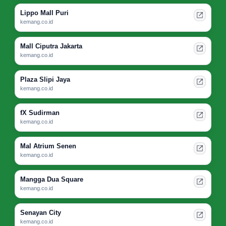
Lippo Mall Puri
kemang.co.id
Mall Ciputra Jakarta
kemang.co.id
Plaza Slipi Jaya
kemang.co.id
fX Sudirman
kemang.co.id
Mal Atrium Senen
kemang.co.id
Mangga Dua Square
kemang.co.id
Senayan City
kemang.co.id