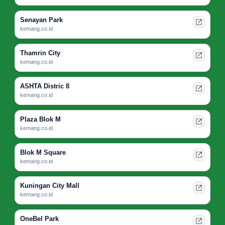
Senayan Park
kemang.co.id
Thamrin City
kemang.co.id
ASHTA Distric 8
kemang.co.id
Plaza Blok M
kemang.co.id
Blok M Square
kemang.co.id
Kuningan City Mall
kemang.co.id
OneBel Park