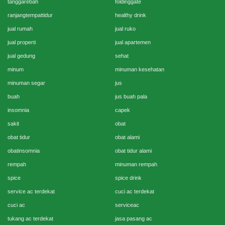
tanggarebah
foldinggate
ranjangtempattidur
healthy drink
jual rumah
jual ruko
jual properti
jual apartemen
jual gedung
sehat
minum
minuman kesehatan
minuman segar
jus
buah
jus buah pala
insomnia
capek
sakit
obat
obat tidur
obat alami
obatinsomnia
obat tidur alami
rempah
minuman rempah
spice
spice drink
service ac terdekat
cuci ac terdekat
cuci ac
serviceac
tukang ac terdekat
jasa pasang ac