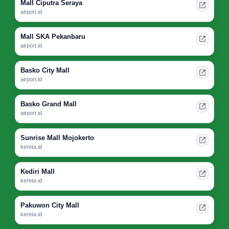
Mall Ciputra Seraya
airport.id
Mall SKA Pekanbaru
airport.id
Basko City Mall
airport.id
Basko Grand Mall
airport.id
Sunrise Mall Mojokerto
kereta.id
Kediri Mall
kereta.id
Pakuwon City Mall
kereta.id