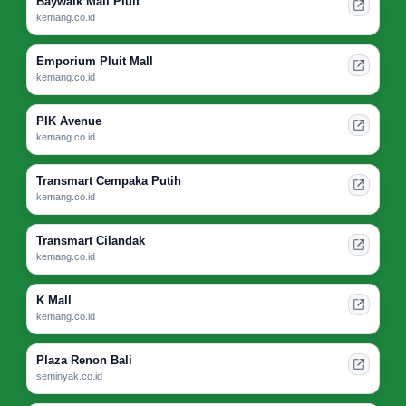
Baywalk Mall Pluit
kemang.co.id
Emporium Pluit Mall
kemang.co.id
PIK Avenue
kemang.co.id
Transmart Cempaka Putih
kemang.co.id
Transmart Cilandak
kemang.co.id
K Mall
kemang.co.id
Plaza Renon Bali
seminyak.co.id