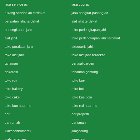
jasa service ac
jasa cuci ac
tukang service ac terdekat
jasa bongkar pasang ac
peralatan jahit terdekat
alat jahit terdekat
perlengkapan jahit
toko perlengkapan jahit
alat jahit
toko perlengkapan jahit terdekat
toko peralatan jahit
aksesoris jahit
toko alat jahit
toko alat jahit terdekat
tanaman
vertical garden
dekorasi
tanaman gantung
toko roti
toko kue
toko bakery
toko bolu
toko cake
toko kue bolu
toko kue near me
toko roti near me
cari
cariproperti
carirumah
caritanah
jualtanahkomersil
jualgedung
jualapartemen
investasi