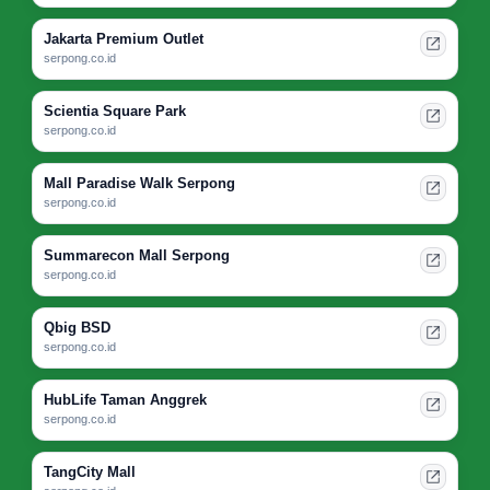
Jakarta Premium Outlet
serpong.co.id
Scientia Square Park
serpong.co.id
Mall Paradise Walk Serpong
serpong.co.id
Summarecon Mall Serpong
serpong.co.id
Qbig BSD
serpong.co.id
HubLife Taman Anggrek
serpong.co.id
TangCity Mall