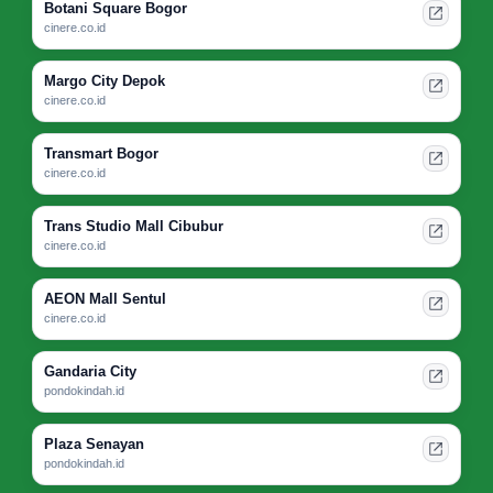
Botani Square Bogor
cinere.co.id
Margo City Depok
cinere.co.id
Transmart Bogor
cinere.co.id
Trans Studio Mall Cibubur
cinere.co.id
AEON Mall Sentul
cinere.co.id
Gandaria City
pondokindah.id
Plaza Senayan
pondokindah.id