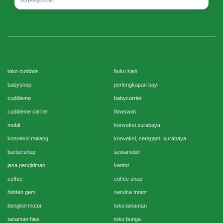
toko outdoor
buku kain
babyshop
perlengkapan bayi
cuddleme
babycarrier
cuddleme carrier
flowswim
mobil
konveksi surabaya
konveksi malang
konveksi, seragam, surabaya
barbershop
sewamobil
jasa pengiriman
kantor
coffee
coffee shop
hidden gem
service motor
bengkel motor
toko tanaman
tanaman hias
toko bunga