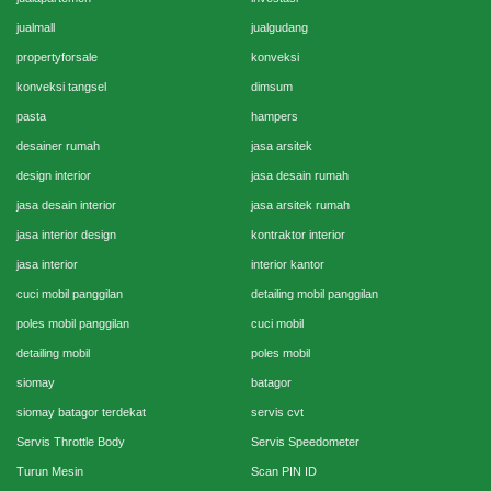
jualmall
jualgudang
propertyforsale
konveksi
konveksi tangsel
dimsum
pasta
hampers
desainer rumah
jasa arsitek
design interior
jasa desain rumah
jasa desain interior
jasa arsitek rumah
jasa interior design
kontraktor interior
jasa interior
interior kantor
cuci mobil panggilan
detailing mobil panggilan
poles mobil panggilan
cuci mobil
detailing mobil
poles mobil
siomay
batagor
siomay batagor terdekat
servis cvt
Servis Throttle Body
Servis Speedometer
Turun Mesin
Scan PIN ID