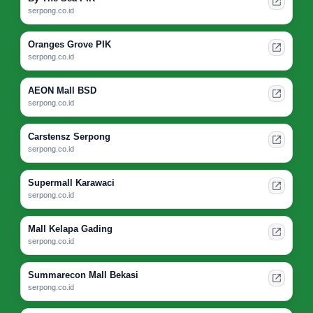
serpong.co.id
Oranges Grove PIK
serpong.co.id
AEON Mall BSD
serpong.co.id
Carstensz Serpong
serpong.co.id
Supermall Karawaci
serpong.co.id
Mall Kelapa Gading
serpong.co.id
Summarecon Mall Bekasi
serpong.co.id