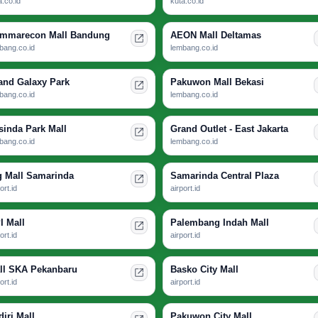
a.co.id
kuta.co.id
mmarecon Mall Bandung
AEON Mall Deltamas
bang.co.id
lembang.co.id
and Galaxy Park
Pakuwon Mall Bekasi
bang.co.id
lembang.co.id
sinda Park Mall
Grand Outlet - East Jakarta
bang.co.id
lembang.co.id
g Mall Samarinda
Samarinda Central Plaza
ort.id
airport.id
I Mall
Palembang Indah Mall
ort.id
airport.id
ll SKA Pekanbaru
Basko City Mall
ort.id
airport.id
diri Mall
Pakuwon City Mall