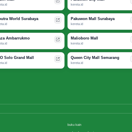
eta.id
kereta.id
putra World Surabaya
Pakuwon Mall Surabaya
eta.id
kereta.id
aza Ambarrukmo
Malioboro Mall
eta.id
kereta.id
O Solo Grand Mall
Queen City Mall Semarang
eta.id
kereta.id
buku kain