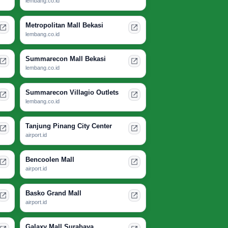
lembang.co.id
Metropolitan Mall Bekasi
lembang.co.id
Summarecon Mall Bekasi
lembang.co.id
Summarecon Villagio Outlets
lembang.co.id
Tanjung Pinang City Center
airport.id
Bencoolen Mall
airport.id
Basko Grand Mall
airport.id
Galaxy Mall Surabaya