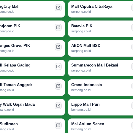
ngCity Mall
Mall Ciputra CitraRaya
pong.co.id
serpong.co.id
ntjoran PIK
Batavia PIK
pong.co.id
serpong.co.id
anges Grove PIK
AEON Mall BSD
pong.co.id
serpong.co.id
ll Kelapa Gading
Summarecon Mall Bekasi
pong.co.id
serpong.co.id
ll Taman Anggrek
Grand Indonesia
ang.co.id
kemang.co.id
ty Walk Gajah Mada
Lippo Mall Puri
ang.co.id
kemang.co.id
 Sudirman
Mal Atrium Senen
ang.co.id
kemang.co.id