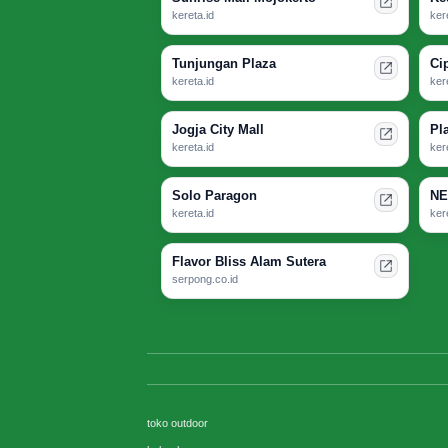
kereta.id
ker
Tunjungan Plaza
Ci
kereta.id
ker
Jogja City Mall
Pl
kereta.id
ker
Solo Paragon
NE
kereta.id
ker
Flavor Bliss Alam Sutera
serpong.co.id
toko outdoor