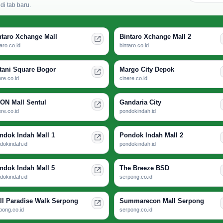
i tab baru.
ntaro Xchange Mall
Bintaro Xchange Mall 2
taro.co.id
bintaro.co.id
tani Square Bogor
Margo City Depok
ere.co.id
cinere.co.id
ON Mall Sentul
Gandaria City
ere.co.id
pondokindah.id
ndok Indah Mall 1
Pondok Indah Mall 2
dokindah.id
pondokindah.id
ndok Indah Mall 5
The Breeze BSD
dokindah.id
serpong.co.id
ll Paradise Walk Serpong
Summarecon Mall Serpong
pong.co.id
serpong.co.id