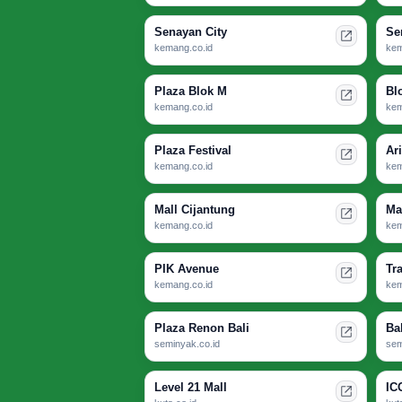
Senayan City
Se
kemang.co.id
kem
Plaza Blok M
Bl
kemang.co.id
kem
Plaza Festival
Ar
kemang.co.id
kem
Mall Cijantung
Ma
kemang.co.id
kem
PIK Avenue
Tr
kemang.co.id
kem
Plaza Renon Bali
Ba
seminyak.co.id
sem
Level 21 Mall
IC