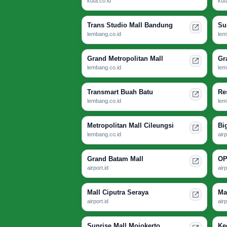
kuta.co.id
kut
Trans Studio Mall Bandung
Su
lembang.co.id
lem
Grand Metropolitan Mall
Gr
lembang.co.id
lem
Transmart Buah Batu
Re
lembang.co.id
lem
Metropolitan Mall Cileungsi
Bi
lembang.co.id
airp
Grand Batam Mall
OP
airport.id
airp
Mall Ciputra Seraya
Ma
airport.id
airp
Sunrise Mall Mojokerto
Ke