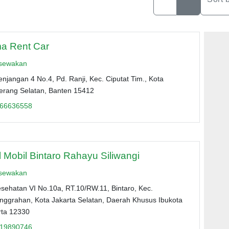
a Rent Car
isewakan
enjangan 4 No.4, Pd. Ranji, Kec. Ciputat Tim., Kota
erang Selatan, Banten 15412
66636558
 Mobil Bintaro Rahayu Siliwangi
isewakan
esehatan VI No.10a, RT.10/RW.11, Bintaro, Kec.
nggrahan, Kota Jakarta Selatan, Daerah Khusus Ibukota
rta 12330
19890746