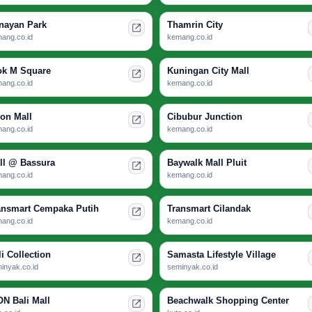
nayan Park
Thamrin City
ang.co.id
kemang.co.id
ok M Square
Kuningan City Mall
ang.co.id
kemang.co.id
ion Mall
Cibubur Junction
ang.co.id
kemang.co.id
ll @ Bassura
Baywalk Mall Pluit
ang.co.id
kemang.co.id
ansmart Cempaka Putih
Transmart Cilandak
ang.co.id
kemang.co.id
li Collection
Samasta Lifestyle Village
inyak.co.id
seminyak.co.id
ON Bali Mall
Beachwalk Shopping Center