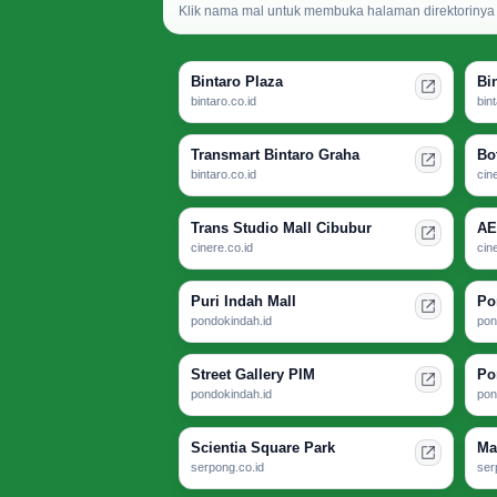
Klik nama mal untuk membuka halaman direktorinya d
Bintaro Plaza
Bi
bintaro.co.id
bin
Transmart Bintaro Graha
Bo
bintaro.co.id
cin
Trans Studio Mall Cibubur
AE
cinere.co.id
cin
Puri Indah Mall
Po
pondokindah.id
pon
Street Gallery PIM
Po
pondokindah.id
pon
Scientia Square Park
Ma
serpong.co.id
ser