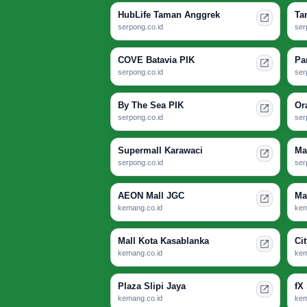
HubLife Taman Anggrek
Ta
serpong.co.id
ser
COVE Batavia PIK
Pa
serpong.co.id
ser
By The Sea PIK
Or
serpong.co.id
ser
Supermall Karawaci
Ma
serpong.co.id
ser
AEON Mall JGC
Ma
kemang.co.id
kem
Mall Kota Kasablanka
Ci
kemang.co.id
kem
Plaza Slipi Jaya
fX
kemang.co.id
kem