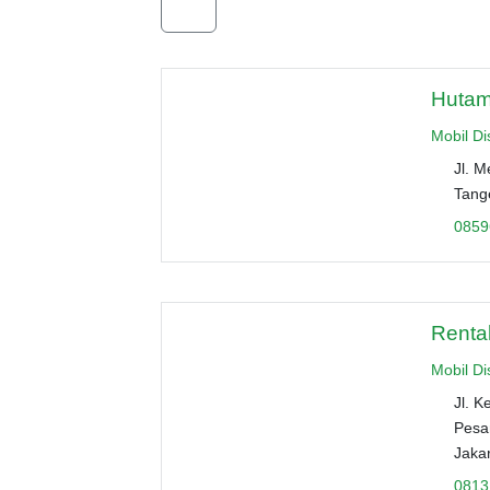
Hutam
Mobil D
Jl. M
Tang
0859
Rental
Mobil D
Jl. K
Pesa
Jaka
0813