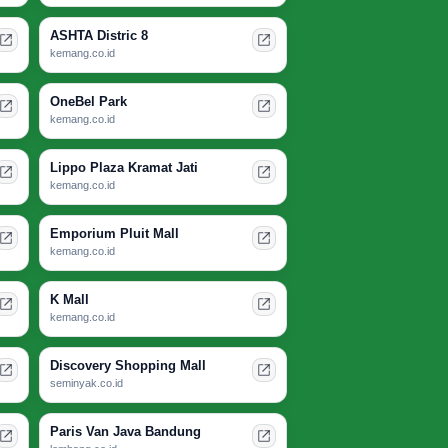
ASHTA Distric 8
kemang.co.id
OneBel Park
kemang.co.id
Lippo Plaza Kramat Jati
kemang.co.id
Emporium Pluit Mall
kemang.co.id
K Mall
kemang.co.id
Discovery Shopping Mall
seminyak.co.id
Paris Van Java Bandung