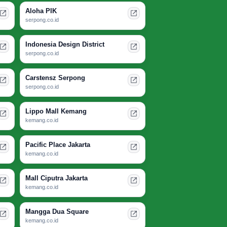
Aloha PIK
serpong.co.id
Indonesia Design District
serpong.co.id
Carstensz Serpong
serpong.co.id
Lippo Mall Kemang
kemang.co.id
Pacific Place Jakarta
kemang.co.id
Mall Ciputra Jakarta
kemang.co.id
Mangga Dua Square
kemang.co.id