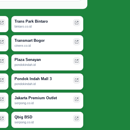
Trans Park Bintaro
bintaro.co.id
Transmart Bogor
cinere.co.id
Plaza Senayan
pondokindah.id
Pondok Indah Mall 3
pondokindah.id
Jakarta Premium Outlet
serpong.co.id
Qbig BSD
serpong.co.id