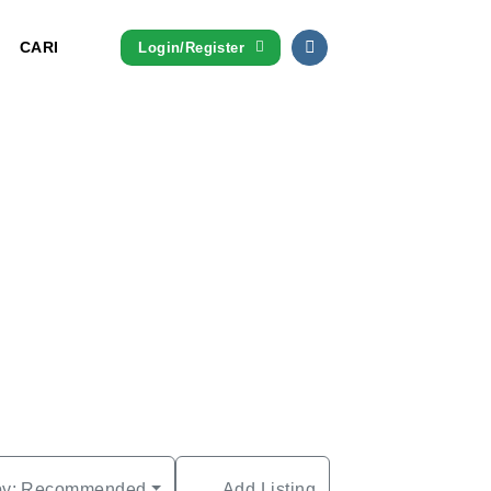
CARI
Login/Register
by:
Recommended
Add Listing