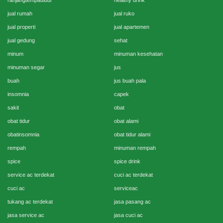
ranjangtempattidur
healthy drink
jual rumah
jual ruko
jual properti
jual apartemen
jual gedung
sehat
minum
minuman kesehatan
minuman segar
jus
buah
jus buah pala
insomnia
capek
sakit
obat
obat tidur
obat alami
obatinsomnia
obat tidur alami
rempah
minuman rempah
spice
spice drink
service ac terdekat
cuci ac terdekat
cuci ac
serviceac
tukang ac terdekat
jasa pasang ac
jasa service ac
jasa cuci ac