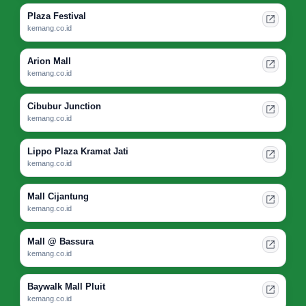
Plaza Festival
kemang.co.id
Arion Mall
kemang.co.id
Cibubur Junction
kemang.co.id
Lippo Plaza Kramat Jati
kemang.co.id
Mall Cijantung
kemang.co.id
Mall @ Bassura
kemang.co.id
Baywalk Mall Pluit
kemang.co.id