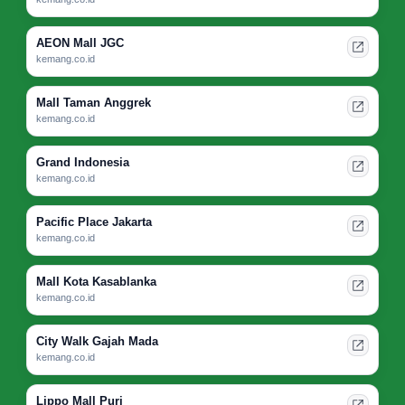
AEON Mall JGC
kemang.co.id
Mall Taman Anggrek
kemang.co.id
Grand Indonesia
kemang.co.id
Pacific Place Jakarta
kemang.co.id
Mall Kota Kasablanka
kemang.co.id
City Walk Gajah Mada
kemang.co.id
Lippo Mall Puri