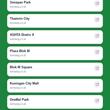
Senayan Park
kemang.co.id
Thamrin City
kemang.co.id
ASHTA Distric 8
kemang.co.id
Plaza Blok M
kemang.co.id
Blok M Square
kemang.co.id
Kuningan City Mall
kemang.co.id
OneBel Park
kemang.co.id