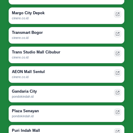
Margo City Depok
cinere.co.id
Transmart Bogor
cinere.co.id
Trans Studio Mall Cibubur
cinere.co.id
AEON Mall Sentul
cinere.co.id
Gandaria City
pondokindah.id
Plaza Senayan
pondokindah.id
Puri Indah Mall