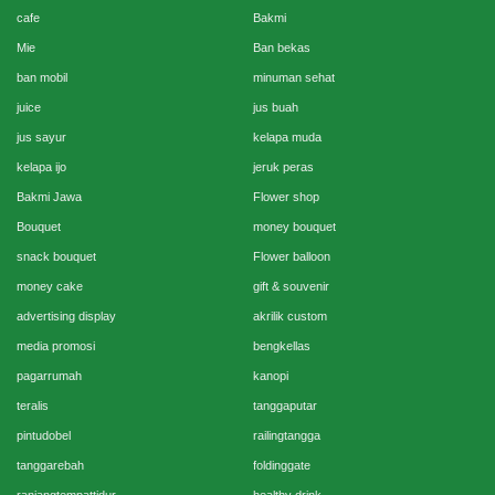
cafe
Bakmi
Mie
Ban bekas
ban mobil
minuman sehat
juice
jus buah
jus sayur
kelapa muda
kelapa ijo
jeruk peras
Bakmi Jawa
Flower shop
Bouquet
money bouquet
snack bouquet
Flower balloon
money cake
gift & souvenir
advertising display
akrilik custom
media promosi
bengkellas
pagarrumah
kanopi
teralis
tanggaputar
pintudobel
railingtangga
tanggarebah
foldinggate