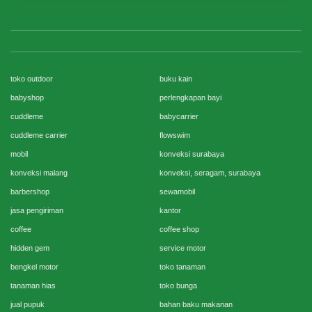
toko outdoor
buku kain
babyshop
perlengkapan bayi
cuddleme
babycarrier
cuddleme carrier
flowswim
mobil
konveksi surabaya
konveksi malang
konveksi, seragam, surabaya
barbershop
sewamobil
jasa pengiriman
kantor
coffee
coffee shop
hidden gem
service motor
bengkel motor
toko tanaman
tanaman hias
toko bunga
jual pupuk
bahan baku makanan