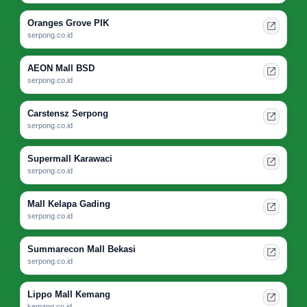
Oranges Grove PIK
serpong.co.id
AEON Mall BSD
serpong.co.id
Carstensz Serpong
serpong.co.id
Supermall Karawaci
serpong.co.id
Mall Kelapa Gading
serpong.co.id
Summarecon Mall Bekasi
serpong.co.id
Lippo Mall Kemang
kemang.co.id