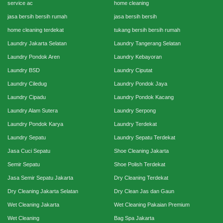
service ac
home cleaning
jasa bersih bersih rumah
jasa bersih bersih
home cleaning terdekat
tukang bersih bersih rumah
Laundry Jakarta Selatan
Laundry Tangerang Selatan
Laundry Pondok Aren
Laundry Kebayoran
Laundry BSD
Laundry Ciputat
Laundry Ciledug
Laundry Pondok Jaya
Laundry Cipadu
Laundry Pondok Kacang
Laundry Alam Sutera
Laundry Serpong
Laundry Pondok Karya
Laundry Terdekat
Laundry Sepatu
Laundry Sepatu Terdekat
Jasa Cuci Sepatu
Shoe Cleaning Jakarta
Semir Sepatu
Shoe Polish Terdekat
Jasa Semir Sepatu Jakarta
Dry Cleaning Terdekat
Dry Cleaning Jakarta Selatan
Dry Clean Jas dan Gaun
Wet Cleaning Jakarta
Wet Cleaning Pakaian Premium
Wet Cleaning
Bag Spa Jakarta