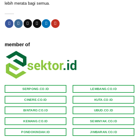
lebih merata bagi semua.
member of
SERPONG.CO.ID
LEMBANG.CO.ID
CINERE.CO.ID
KUTA.CO.ID
BINTARO.CO.ID
UBUD.CO.ID
KEMANG.CO.ID
SEMINYAK.CO.ID
PONDOKINDAH.ID
JIMBARAN.CO.ID