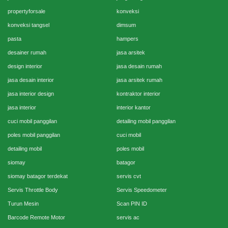
propertyforsale
konveksi
konveksi tangsel
dimsum
pasta
hampers
desainer rumah
jasa arsitek
design interior
jasa desain rumah
jasa desain interior
jasa arsitek rumah
jasa interior design
kontraktor interior
jasa interior
interior kantor
cuci mobil panggilan
detailing mobil panggilan
poles mobil panggilan
cuci mobil
detailing mobil
poles mobil
siomay
batagor
siomay batagor terdekat
servis cvt
Servis Throttle Body
Servis Speedometer
Turun Mesin
Scan PIN ID
Barcode Remote Motor
servis ac