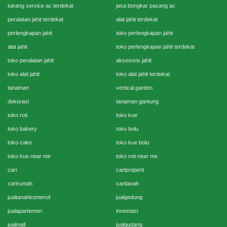
tukang service ac terdekat
jasa bongkar pasang ac
peralatan jahit terdekat
alat jahit terdekat
perlengkapan jahit
toko perlengkapan jahit
alat jahit
toko perlengkapan jahit terdekat
toko peralatan jahit
aksesoris jahit
toko alat jahit
toko alat jahit terdekat
tanaman
vertical garden
dekorasi
tanaman gantung
toko roti
toko kue
toko bakery
toko bolu
toko cake
toko kue bolu
toko kue near me
toko roti near me
cari
cariproperti
carirumah
caritanah
jualtanahkomersil
jualgedung
jualapartemen
investasi
jualmall
jualgudang