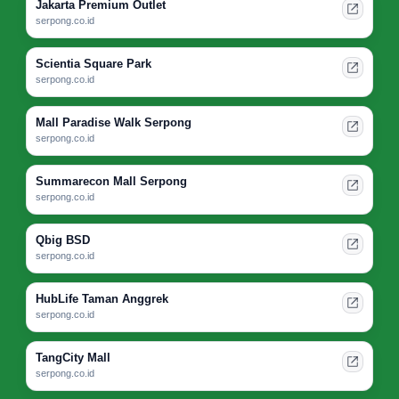
Jakarta Premium Outlet
serpong.co.id
Scientia Square Park
serpong.co.id
Mall Paradise Walk Serpong
serpong.co.id
Summarecon Mall Serpong
serpong.co.id
Qbig BSD
serpong.co.id
HubLife Taman Anggrek
serpong.co.id
TangCity Mall
serpong.co.id