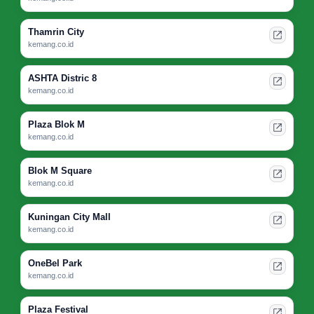
Thamrin City
kemang.co.id
ASHTA Distric 8
kemang.co.id
Plaza Blok M
kemang.co.id
Blok M Square
kemang.co.id
Kuningan City Mall
kemang.co.id
OneBel Park
kemang.co.id
Plaza Festival