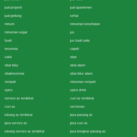
jual properti
jual apartemen
jual gedung
sehat
minum
minuman kesehatan
minuman segar
jus
buah
jus buah pala
insomnia
capek
sakit
obat
obat tidur
obat alami
obatinsomnia
obat tidur alami
rempah
minuman rempah
spice
spice drink
service ac terdekat
cuci ac terdekat
cuci ac
serviceac
tukang ac terdekat
jasa pasang ac
jasa service ac
jasa cuci ac
tukang service ac terdekat
jasa bongkar pasang ac