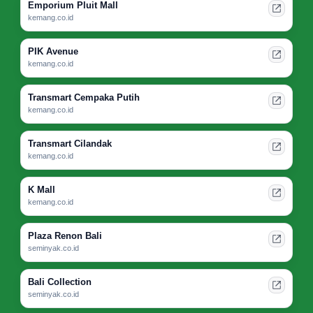
Emporium Pluit Mall
kemang.co.id
PIK Avenue
kemang.co.id
Transmart Cempaka Putih
kemang.co.id
Transmart Cilandak
kemang.co.id
K Mall
kemang.co.id
Plaza Renon Bali
seminyak.co.id
Bali Collection
seminyak.co.id