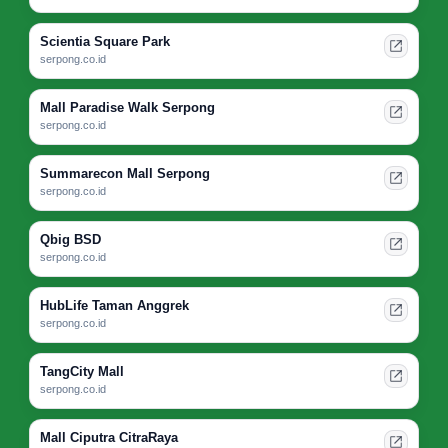
Scientia Square Park
serpong.co.id
Mall Paradise Walk Serpong
serpong.co.id
Summarecon Mall Serpong
serpong.co.id
Qbig BSD
serpong.co.id
HubLife Taman Anggrek
serpong.co.id
TangCity Mall
serpong.co.id
Mall Ciputra CitraRaya