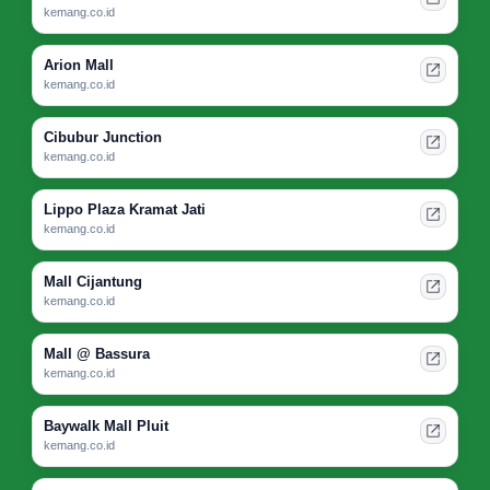
kemang.co.id
Arion Mall
kemang.co.id
Cibubur Junction
kemang.co.id
Lippo Plaza Kramat Jati
kemang.co.id
Mall Cijantung
kemang.co.id
Mall @ Bassura
kemang.co.id
Baywalk Mall Pluit
kemang.co.id