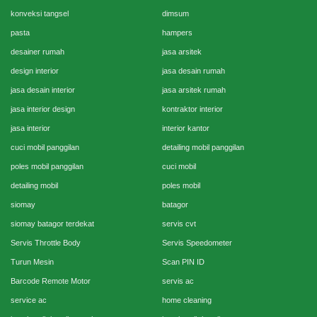
konveksi tangsel
dimsum
pasta
hampers
desainer rumah
jasa arsitek
design interior
jasa desain rumah
jasa desain interior
jasa arsitek rumah
jasa interior design
kontraktor interior
jasa interior
interior kantor
cuci mobil panggilan
detailing mobil panggilan
poles mobil panggilan
cuci mobil
detailing mobil
poles mobil
siomay
batagor
siomay batagor terdekat
servis cvt
Servis Throttle Body
Servis Speedometer
Turun Mesin
Scan PIN ID
Barcode Remote Motor
servis ac
service ac
home cleaning