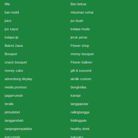
Mie
Ban bekas
ban mobil
minuman sehat
juice
jus buah
jus sayur
kelapa muda
kelapa ijo
jeruk peras
Bakmi Jawa
Flower shop
Bouquet
money bouquet
snack bouquet
Flower balloon
money cake
gift & souvenir
advertising display
akrilik custom
media promosi
bengkellas
pagarrumah
kanopi
teralis
tanggaputar
pintudobel
railingtangga
tanggarebah
foldinggate
ranjangtempattidur
healthy drink
jual rumah
jual ruko