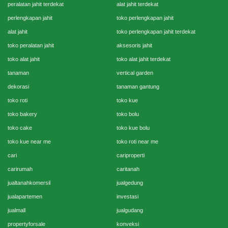
peralatan jahit terdekat
alat jahit terdekat
perlengkapan jahit
toko perlengkapan jahit
alat jahit
toko perlengkapan jahit terdekat
toko peralatan jahit
aksesoris jahit
toko alat jahit
toko alat jahit terdekat
tanaman
vertical garden
dekorasi
tanaman gantung
toko roti
toko kue
toko bakery
toko bolu
toko cake
toko kue bolu
toko kue near me
toko roti near me
cari
cariproperti
carirumah
caritanah
jualtanahkomersil
jualgedung
jualapartemen
investasi
jualmall
jualgudang
propertyforsale
konveksi