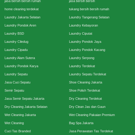
jasa bersih bersih rumah
jasa bersih bersih
home cleaning terdekat
tukang bersih bersih rumah
Laundry Jakarta Selatan
Laundry Tangerang Selatan
Laundry Pondok Aren
Laundry Kebayoran
Laundry BSD
Laundry Ciputat
Laundry Ciledug
Laundry Pondok Jaya
Laundry Cipadu
Laundry Pondok Kacang
Laundry Alam Sutera
Laundry Serpong
Laundry Pondok Karya
Laundry Terdekat
Laundry Sepatu
Laundry Sepatu Terdekat
Jasa Cuci Sepatu
Shoe Cleaning Jakarta
Semir Sepatu
Shoe Polish Terdekat
Jasa Semir Sepatu Jakarta
Dry Cleaning Terdekat
Dry Cleaning Jakarta Selatan
Dry Clean Jas dan Gaun
Wet Cleaning Jakarta
Wet Cleaning Pakaian Premium
Wet Cleaning
Bag Spa Jakarta
Cuci Tas Branded
Jasa Perawatan Tas Terdekat