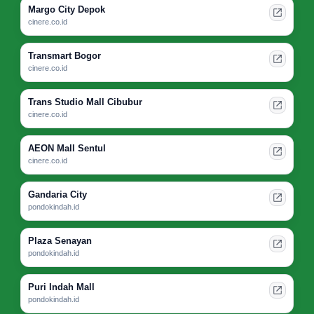
Margo City Depok
cinere.co.id
Transmart Bogor
cinere.co.id
Trans Studio Mall Cibubur
cinere.co.id
AEON Mall Sentul
cinere.co.id
Gandaria City
pondokindah.id
Plaza Senayan
pondokindah.id
Puri Indah Mall
pondokindah.id