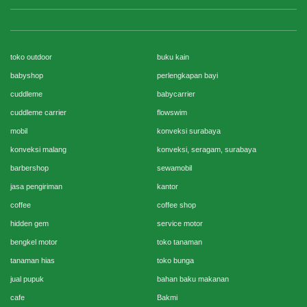
toko outdoor
buku kain
babyshop
perlengkapan bayi
cuddleme
babycarrier
cuddleme carrier
flowswim
mobil
konveksi surabaya
konveksi malang
konveksi, seragam, surabaya
barbershop
sewamobil
jasa pengiriman
kantor
coffee
coffee shop
hidden gem
service motor
bengkel motor
toko tanaman
tanaman hias
toko bunga
jual pupuk
bahan baku makanan
cafe
Bakmi