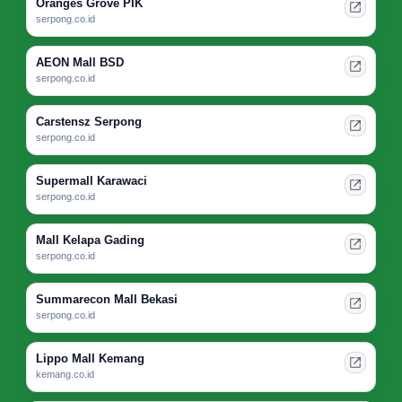
Oranges Grove PIK
serpong.co.id
AEON Mall BSD
serpong.co.id
Carstensz Serpong
serpong.co.id
Supermall Karawaci
serpong.co.id
Mall Kelapa Gading
serpong.co.id
Summarecon Mall Bekasi
serpong.co.id
Lippo Mall Kemang
kemang.co.id