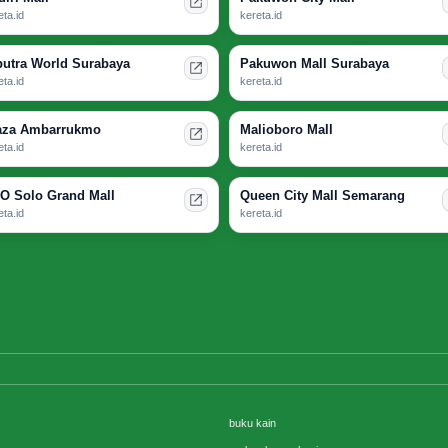
eta.id
kereta.id
putra World Surabaya
Pakuwon Mall Surabaya
eta.id
kereta.id
aza Ambarrukmo
Malioboro Mall
eta.id
kereta.id
O Solo Grand Mall
Queen City Mall Semarang
eta.id
kereta.id
buku kain