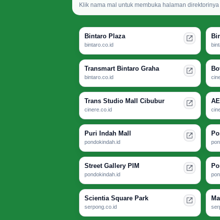
Klik nama mal untuk membuka halaman direktorinya d
Bintaro Plaza
Bi
bintaro.co.id
bin
Transmart Bintaro Graha
Bo
bintaro.co.id
cin
Trans Studio Mall Cibubur
AE
cinere.co.id
cin
Puri Indah Mall
Po
pondokindah.id
pon
Street Gallery PIM
Po
pondokindah.id
pon
Scientia Square Park
Ma
serpong.co.id
ser