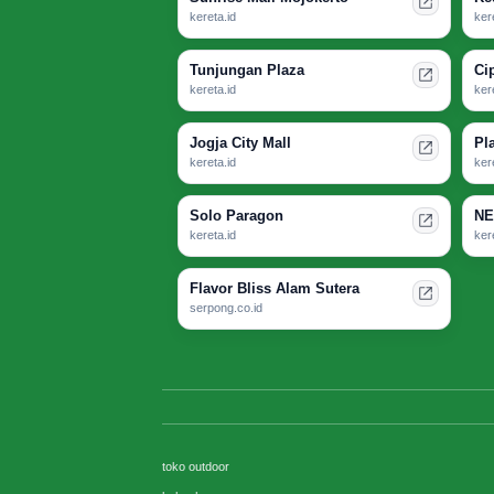
kereta.id
ker
Tunjungan Plaza
Ci
kereta.id
ker
Jogja City Mall
Pl
kereta.id
ker
Solo Paragon
NE
kereta.id
ker
Flavor Bliss Alam Sutera
serpong.co.id
toko outdoor