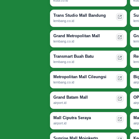
kuta.co.id
kut
Trans Studio Mall Bandung
Su
lembang.co.id
lem
Grand Metropolitan Mall
Gr
lembang.co.id
lem
Transmart Buah Batu
Re
lembang.co.id
lem
Metropolitan Mall Cileungsi
Bi
lembang.co.id
airp
Grand Batam Mall
OP
airport.id
airp
Mall Ciputra Seraya
Ma
airport.id
airp
Sunrise Mall Mojokerto
Ke