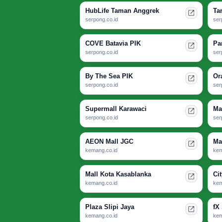
HubLife Taman Anggrek
Ta
serpong.co.id
ser
COVE Batavia PIK
Pa
serpong.co.id
ser
By The Sea PIK
Or
serpong.co.id
ser
Supermall Karawaci
Ma
serpong.co.id
ser
AEON Mall JGC
Ma
kemang.co.id
kem
Mall Kota Kasablanka
Ci
kemang.co.id
kem
Plaza Slipi Jaya
fX
kemang.co.id
kem