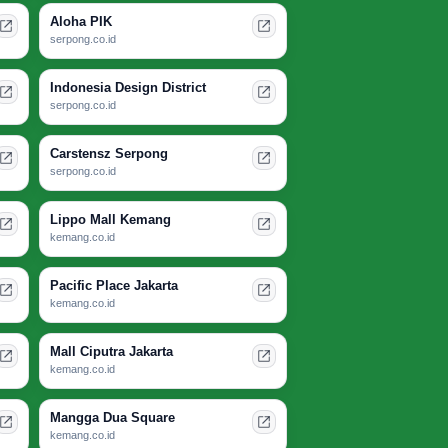
Aloha PIK
serpong.co.id
Indonesia Design District
serpong.co.id
Carstensz Serpong
serpong.co.id
Lippo Mall Kemang
kemang.co.id
Pacific Place Jakarta
kemang.co.id
Mall Ciputra Jakarta
kemang.co.id
Mangga Dua Square
kemang.co.id