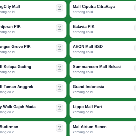
ngCity Mall
Mall Ciputra CitraRaya
pong.co.id
serpong.co.id
ntjoran PIK
Batavia PIK
pong.co.id
serpong.co.id
anges Grove PIK
AEON Mall BSD
pong.co.id
serpong.co.id
ll Kelapa Gading
Summarecon Mall Bekasi
pong.co.id
serpong.co.id
ll Taman Anggrek
Grand Indonesia
ang.co.id
kemang.co.id
ty Walk Gajah Mada
Lippo Mall Puri
ang.co.id
kemang.co.id
 Sudirman
Mal Atrium Senen
ang.co.id
kemang.co.id