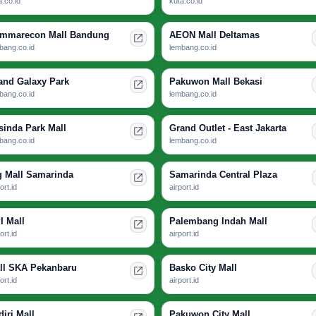
a.co.id
kuta.co.id
mmarecon Mall Bandung
AEON Mall Deltamas
bang.co.id
lembang.co.id
and Galaxy Park
Pakuwon Mall Bekasi
bang.co.id
lembang.co.id
sinda Park Mall
Grand Outlet - East Jakarta
bang.co.id
lembang.co.id
g Mall Samarinda
Samarinda Central Plaza
ort.id
airport.id
I Mall
Palembang Indah Mall
ort.id
airport.id
ll SKA Pekanbaru
Basko City Mall
ort.id
airport.id
diri Mall
Pakuwon City Mall