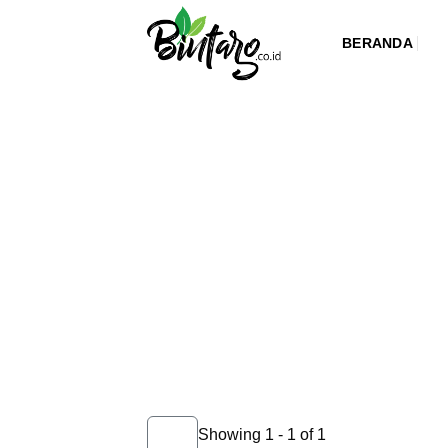
Skip
to
BERANDA
content
Showing 1 - 1 of 1