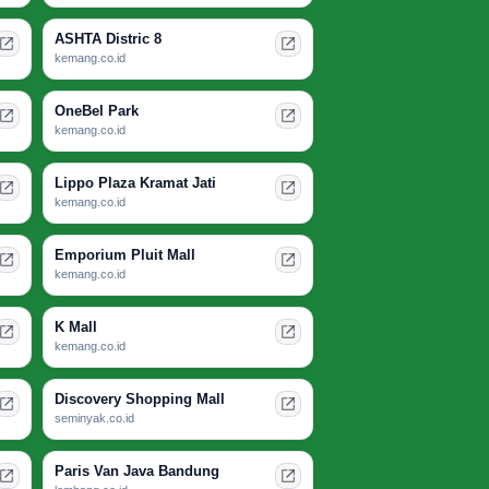
ASHTA Distric 8
kemang.co.id
OneBel Park
kemang.co.id
Lippo Plaza Kramat Jati
kemang.co.id
Emporium Pluit Mall
kemang.co.id
K Mall
kemang.co.id
Discovery Shopping Mall
seminyak.co.id
Paris Van Java Bandung