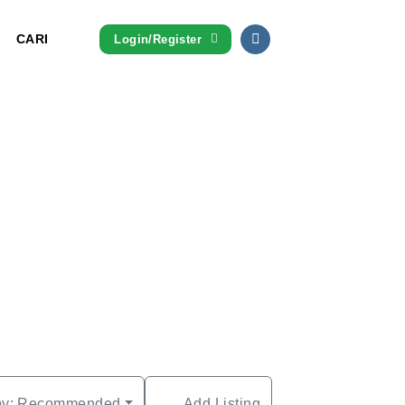
CARI
Login/Register
by:
Recommended
Add Listing