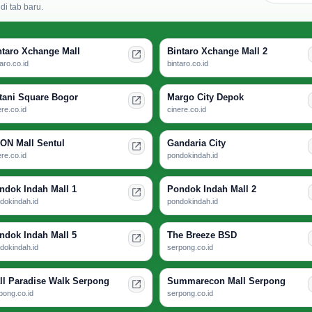
i tab baru.
ntaro Xchange Mall
Bintaro Xchange Mall 2
taro.co.id
bintaro.co.id
tani Square Bogor
Margo City Depok
ere.co.id
cinere.co.id
ON Mall Sentul
Gandaria City
ere.co.id
pondokindah.id
ndok Indah Mall 1
Pondok Indah Mall 2
dokindah.id
pondokindah.id
ndok Indah Mall 5
The Breeze BSD
dokindah.id
serpong.co.id
ll Paradise Walk Serpong
Summarecon Mall Serpong
pong.co.id
serpong.co.id