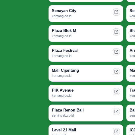
Senayan City
Se
kemang.co.id
kem
Plaza Blok M
Bl
kemang.co.id
kem
Plaza Festival
Ar
kemang.co.id
kem
Mall Cijantung
Ma
kemang.co.id
kem
PIK Avenue
Tr
kemang.co.id
kem
Plaza Renon Bali
Ba
seminyak.co.id
sem
Level 21 Mall
IC