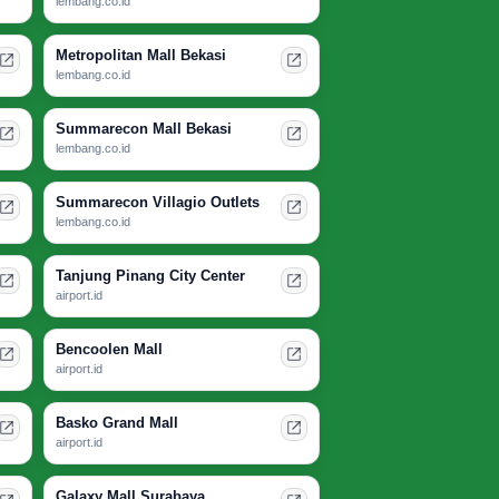
lembang.co.id
Metropolitan Mall Bekasi
lembang.co.id
Summarecon Mall Bekasi
lembang.co.id
Summarecon Villagio Outlets
lembang.co.id
Tanjung Pinang City Center
airport.id
Bencoolen Mall
airport.id
Basko Grand Mall
airport.id
Galaxy Mall Surabaya