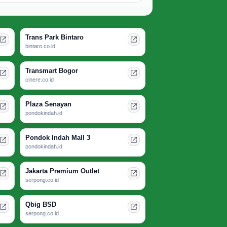
Trans Park Bintaro
bintaro.co.id
Transmart Bogor
cinere.co.id
Plaza Senayan
pondokindah.id
Pondok Indah Mall 3
pondokindah.id
Jakarta Premium Outlet
serpong.co.id
Qbig BSD
serpong.co.id