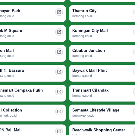
nayan Park
Thamrin City
ang.co.id
kemang.co.id
ok M Square
Kuningan City Mall
ang.co.id
kemang.co.id
ion Mall
Cibubur Junction
ang.co.id
kemang.co.id
ll @ Bassura
Baywalk Mall Pluit
ang.co.id
kemang.co.id
ansmart Cempaka Putih
Transmart Cilandak
ang.co.id
kemang.co.id
li Collection
Samasta Lifestyle Village
inyak.co.id
seminyak.co.id
ON Bali Mall
Beachwalk Shopping Center