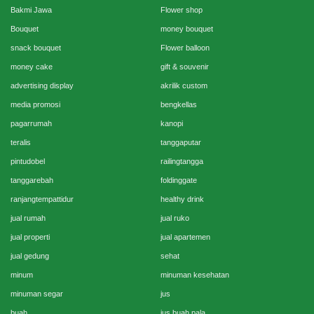
Bakmi Jawa
Flower shop
Bouquet
money bouquet
snack bouquet
Flower balloon
money cake
gift & souvenir
advertising display
akrilik custom
media promosi
bengkellas
pagarrumah
kanopi
teralis
tanggaputar
pintudobel
railingtangga
tanggarebah
foldinggate
ranjangtempattidur
healthy drink
jual rumah
jual ruko
jual properti
jual apartemen
jual gedung
sehat
minum
minuman kesehatan
minuman segar
jus
buah
jus buah pala