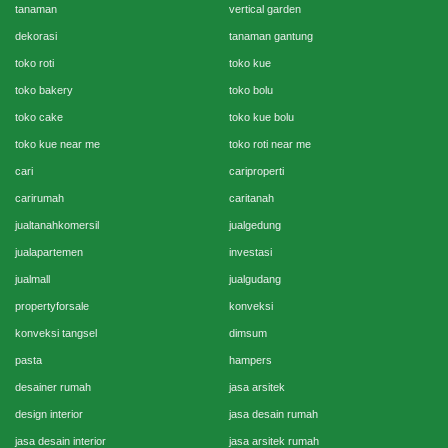
tanaman
vertical garden
dekorasi
tanaman gantung
toko roti
toko kue
toko bakery
toko bolu
toko cake
toko kue bolu
toko kue near me
toko roti near me
cari
cariproperti
carirumah
caritanah
jualtanahkomersil
jualgedung
jualapartemen
investasi
jualmall
jualgudang
propertyforsale
konveksi
konveksi tangsel
dimsum
pasta
hampers
desainer rumah
jasa arsitek
design interior
jasa desain rumah
jasa desain interior
jasa arsitek rumah