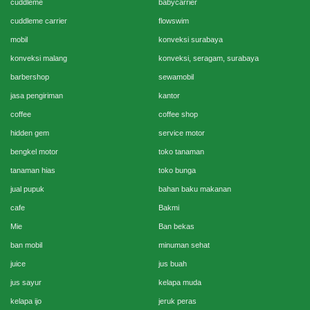
cuddleme
babycarrier
cuddleme carrier
flowswim
mobil
konveksi surabaya
konveksi malang
konveksi, seragam, surabaya
barbershop
sewamobil
jasa pengiriman
kantor
coffee
coffee shop
hidden gem
service motor
bengkel motor
toko tanaman
tanaman hias
toko bunga
jual pupuk
bahan baku makanan
cafe
Bakmi
Mie
Ban bekas
ban mobil
minuman sehat
juice
jus buah
jus sayur
kelapa muda
kelapa ijo
jeruk peras