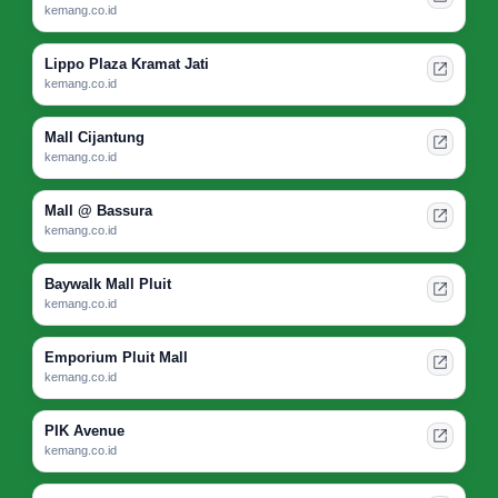
kemang.co.id
Lippo Plaza Kramat Jati
kemang.co.id
Mall Cijantung
kemang.co.id
Mall @ Bassura
kemang.co.id
Baywalk Mall Pluit
kemang.co.id
Emporium Pluit Mall
kemang.co.id
PIK Avenue
kemang.co.id