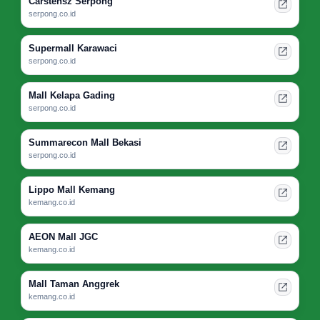
Carstensz Serpong
serpong.co.id
Supermall Karawaci
serpong.co.id
Mall Kelapa Gading
serpong.co.id
Summarecon Mall Bekasi
serpong.co.id
Lippo Mall Kemang
kemang.co.id
AEON Mall JGC
kemang.co.id
Mall Taman Anggrek
kemang.co.id