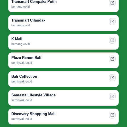
Transmart Cempaka Putih
kemang.co.id
Transmart Cilandak
kemang.co.id
K Mall
kemang.co.id
Plaza Renon Bali
seminyak.co.id
Bali Collection
seminyak.co.id
Samasta Lifestyle Village
seminyak.co.id
Discovery Shopping Mall
seminyak.co.id