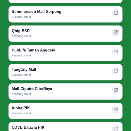
Summarecon Mall Serpong
serpong.co.id
Qbig BSD
serpong.co.id
HubLife Taman Anggrek
serpong.co.id
TangCity Mall
serpong.co.id
Mall Ciputra CitraRaya
serpong.co.id
Aloha PIK
serpong.co.id
COVE Batavia PIK