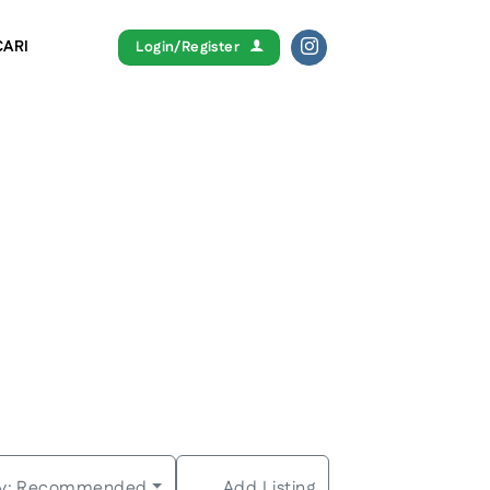
CARI
Login/Register
y:
Recommended
Add Listing