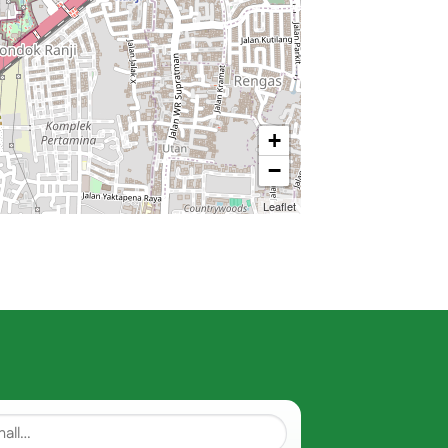
+
−
Leaflet