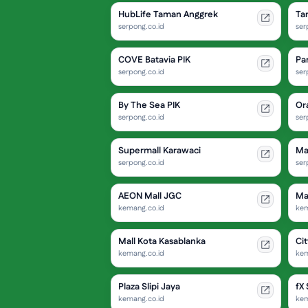
HubLife Taman Anggrek
Ta
serpong.co.id
ser
COVE Batavia PIK
Pa
serpong.co.id
ser
By The Sea PIK
Or
serpong.co.id
ser
Supermall Karawaci
Ma
serpong.co.id
ser
AEON Mall JGC
Ma
kemang.co.id
kem
Mall Kota Kasablanka
Ci
kemang.co.id
kem
Plaza Slipi Jaya
fX
kemang.co.id
kem