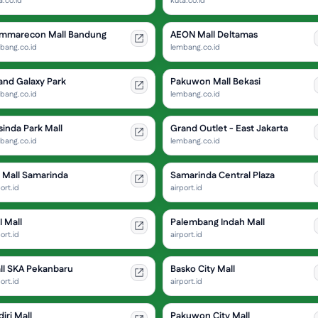
a.co.id
kuta.co.id
mmarecon Mall Bandung
AEON Mall Deltamas
bang.co.id
lembang.co.id
and Galaxy Park
Pakuwon Mall Bekasi
bang.co.id
lembang.co.id
sinda Park Mall
Grand Outlet - East Jakarta
bang.co.id
lembang.co.id
g Mall Samarinda
Samarinda Central Plaza
ort.id
airport.id
I Mall
Palembang Indah Mall
ort.id
airport.id
ll SKA Pekanbaru
Basko City Mall
ort.id
airport.id
iri Mall
Pakuwon City Mall