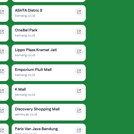
ASHTA Distric 8
kemang.co.id
OneBel Park
kemang.co.id
Lippo Plaza Kramat Jati
kemang.co.id
Emporium Pluit Mall
kemang.co.id
K Mall
kemang.co.id
Discovery Shopping Mall
seminyak.co.id
Paris Van Java Bandung