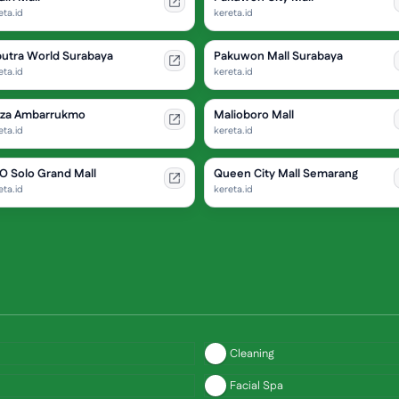
eta.id
kereta.id
putra World Surabaya
Pakuwon Mall Surabaya
eta.id
kereta.id
aza Ambarrukmo
Malioboro Mall
eta.id
kereta.id
O Solo Grand Mall
Queen City Mall Semarang
eta.id
kereta.id
Cleaning
Facial Spa