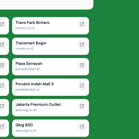
Trans Park Bintaro
bintaro.co.id
Transmart Bogor
cinere.co.id
Plaza Senayan
pondokindah.id
Pondok Indah Mall 3
pondokindah.id
Jakarta Premium Outlet
serpong.co.id
Qbig BSD
serpong.co.id