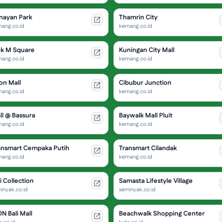
nayan Park
Thamrin City
ang.co.id
kemang.co.id
ok M Square
Kuningan City Mall
ang.co.id
kemang.co.id
on Mall
Cibubur Junction
ang.co.id
kemang.co.id
ll @ Bassura
Baywalk Mall Pluit
ang.co.id
kemang.co.id
ansmart Cempaka Putih
Transmart Cilandak
ang.co.id
kemang.co.id
i Collection
Samasta Lifestyle Village
inyak.co.id
seminyak.co.id
N Bali Mall
Beachwalk Shopping Center