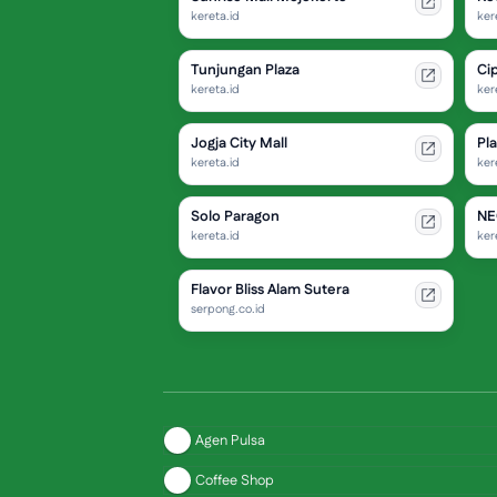
kereta.id
ker
Tunjungan Plaza
Ci
kereta.id
ker
Jogja City Mall
Pl
kereta.id
ker
Solo Paragon
NE
kereta.id
ker
Flavor Bliss Alam Sutera
serpong.co.id
Agen Pulsa
Coffee Shop