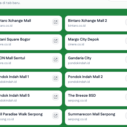
 di tab baru.
ntaro Xchange Mall
Bintaro Xchange Mall 2
taro.co.id
bintaro.co.id
tani Square Bogor
Margo City Depok
ere.co.id
cinere.co.id
ON Mall Sentul
Gandaria City
ere.co.id
pondokindah.id
ndok Indah Mall 1
Pondok Indah Mall 2
dokindah.id
pondokindah.id
ndok Indah Mall 5
The Breeze BSD
dokindah.id
serpong.co.id
ll Paradise Walk Serpong
Summarecon Mall Serpong
pong.co.id
serpong.co.id