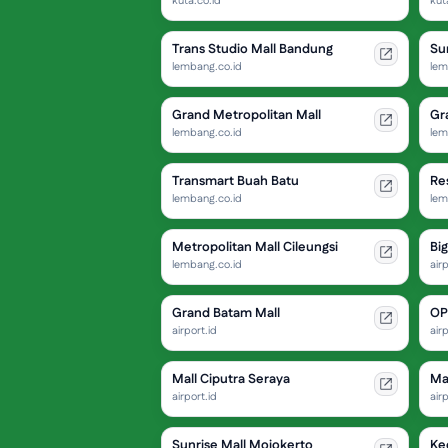
kuta.co.id
kut
Trans Studio Mall Bandung
Su
lembang.co.id
lem
Grand Metropolitan Mall
Gr
lembang.co.id
lem
Transmart Buah Batu
Re
lembang.co.id
lem
Metropolitan Mall Cileungsi
Bi
lembang.co.id
airp
Grand Batam Mall
OP
airport.id
airp
Mall Ciputra Seraya
Ma
airport.id
airp
Sunrise Mall Mojokerto
Ked