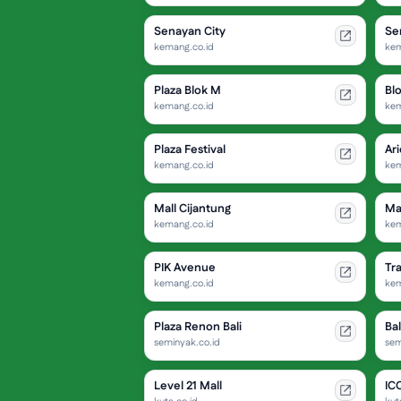
Senayan City
Se
kemang.co.id
kem
Plaza Blok M
Bl
kemang.co.id
kem
Plaza Festival
Ari
kemang.co.id
kem
Mall Cijantung
Ma
kemang.co.id
kem
PIK Avenue
Tr
kemang.co.id
kem
Plaza Renon Bali
Bal
seminyak.co.id
sem
Level 21 Mall
ICO