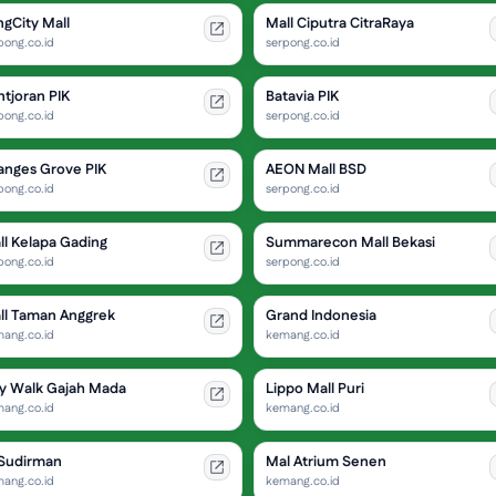
ngCity Mall
Mall Ciputra CitraRaya
pong.co.id
serpong.co.id
ntjoran PIK
Batavia PIK
pong.co.id
serpong.co.id
anges Grove PIK
AEON Mall BSD
pong.co.id
serpong.co.id
ll Kelapa Gading
Summarecon Mall Bekasi
pong.co.id
serpong.co.id
ll Taman Anggrek
Grand Indonesia
ang.co.id
kemang.co.id
ty Walk Gajah Mada
Lippo Mall Puri
ang.co.id
kemang.co.id
 Sudirman
Mal Atrium Senen
ang.co.id
kemang.co.id