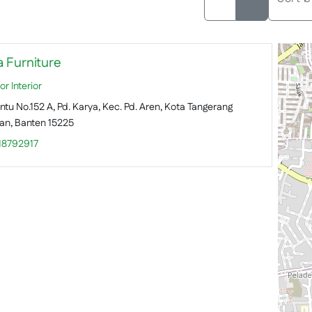
a Furniture
r Interior
untu No.152 A, Pd. Karya, Kec. Pd. Aren, Kota Tangerang
an, Banten 15225
18792917