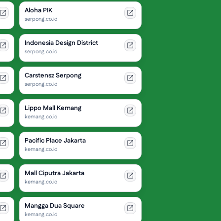
Aloha PIK
serpong.co.id
Indonesia Design District
serpong.co.id
Carstensz Serpong
serpong.co.id
Lippo Mall Kemang
kemang.co.id
Pacific Place Jakarta
kemang.co.id
Mall Ciputra Jakarta
kemang.co.id
Mangga Dua Square
kemang.co.id