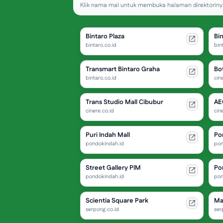
Klik nama mal untuk membuka halaman direktorinya
Bintaro Plaza
Bi
bintaro.co.id
bin
Transmart Bintaro Graha
Bo
bintaro.co.id
cin
Trans Studio Mall Cibubur
AE
cinere.co.id
cin
Puri Indah Mall
Po
pondokindah.id
pon
Street Gallery PIM
Po
pondokindah.id
pon
Scientia Square Park
Ma
serpong.co.id
ser