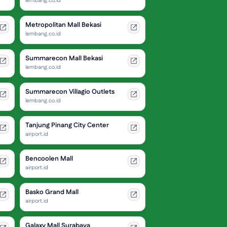
lembang.co.id
Metropolitan Mall Bekasi
lembang.co.id
Summarecon Mall Bekasi
lembang.co.id
Summarecon Villagio Outlets
lembang.co.id
Tanjung Pinang City Center
airport.id
Bencoolen Mall
airport.id
Basko Grand Mall
airport.id
Galaxy Mall Surabaya