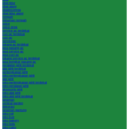
obat tidur
obat alami
obatinsomnia
obat tidur alami
rempah
minuman rempah
spice
spice drink
service ac terdekat
cuci ac terdekat
cuci ac
serviceac
tukang ac terdekat
jasa pasang ac
jasa service ac
jasa cuci ac
tukang service ac terdekat
jasa bongkar pasang ac
peralatan jahit terdekat
alat jahit terdekat
perlengkapan jahit
toko perlengkapan jahit
alat jahit
toko perlengkapan jahit terdekat
toko peralatan jahit
aksesoris jahit
toko alat jahit
toko alat jahit terdekat
tanaman
vertical garden
dekorasi
tanaman gantung
toko roti
toko kue
toko bakery
toko bolu
toko cake