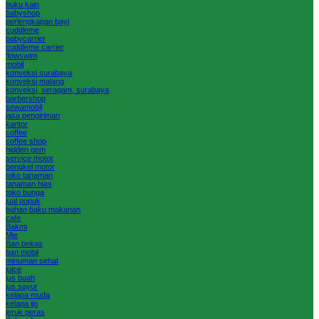
buku kain
babyshop
perlengkapan bayi
cuddleme
babycarrier
cuddleme carrier
flowswim
mobil
konveksi surabaya
konveksi malang
konveksi, seragam, surabaya
barbershop
sewamobil
jasa pengiriman
kantor
coffee
coffee shop
hidden gem
service motor
bengkel motor
toko tanaman
tanaman hias
toko bunga
jual pupuk
bahan baku makanan
cafe
Bakmi
Mie
Ban bekas
ban mobil
minuman sehat
juice
jus buah
jus sayur
kelapa muda
kelapa ijo
jeruk peras