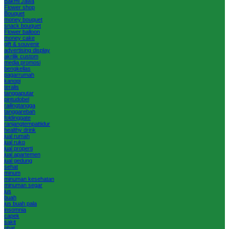
Bakmi Jawa
Flower shop
Bouquet
money bouquet
snack bouquet
Flower balloon
money cake
gift & souvenir
advertising display
akrilik custom
media promosi
bengkellas
pagarrumah
kanopi
teralis
tanggaputar
pintudobel
railingtangga
tanggarebah
foldinggate
ranjangtempattidur
healthy drink
jual rumah
jual ruko
jual properti
jual apartemen
jual gedung
sehat
minum
minuman kesehatan
minuman segar
jus
buah
jus buah pala
insomnia
capek
sakit
obat