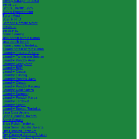
siomay batagor terdekat
servis cvt
Servis Throttle Body
Servis Speedometer
Turun Mesin
Scan PIN ID
Barcode Remote Motor
servis ac
service ac
home cleaning
jasa bersih bersih rumah
jasa bersih bersih
home cleaning terdekat
tukang bersih bersih rumah
Laundry Jakarta Selatan
Laundry Tangerang Selatan
Laundry Pondok Aren
Laundry Kebayoran
Laundry BSD
Laundry Ciputat
Laundry Ciledug
Laundry Pondok Jaya
Laundry Cipadu
Laundry Pondok Kacang
Laundry Alam Sutera
Laundry Serpong
Laundry Pondok Karya
Laundry Terdekat
Laundry Sepatu
Laundry Sepatu Terdekat
Jasa Cuci Sepatu
Shoe Cleaning Jakarta
Semir Sepatu
Shoe Polish Terdekat
Jasa Semir Sepatu Jakarta
Dry Cleaning Terdekat
Dry Cleaning Jakarta Selatan
Dry Clean Jas dan Gaun