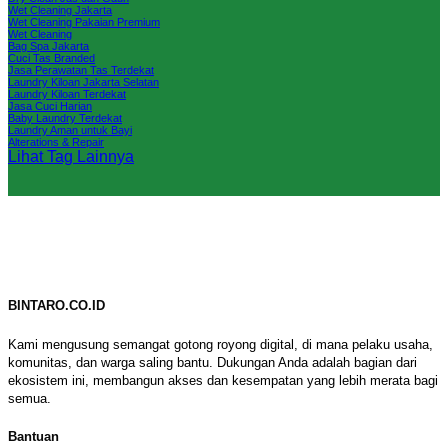
Wet Cleaning Jakarta
Wet Cleaning Pakaian Premium
Wet Cleaning
Bag Spa Jakarta
Cuci Tas Branded
Jasa Perawatan Tas Terdekat
Laundry Kiloan Jakarta Selatan
Laundry Kiloan Terdekat
Jasa Cuci Harian
Baby Laundry Terdekat
Laundry Aman untuk Bayi
Alterations & Repair
Lihat Tag Lainnya
BINTARO.CO.ID
Kami mengusung semangat gotong royong digital, di mana pelaku usaha,
komunitas, dan warga saling bantu. Dukungan Anda adalah bagian dari
ekosistem ini, membangun akses dan kesempatan yang lebih merata bagi
semua.
Bantuan