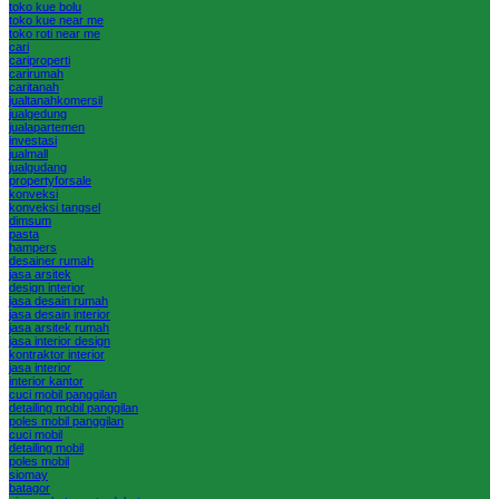
toko kue bolu
toko kue near me
toko roti near me
cari
cariproperti
carirumah
caritanah
jualtanahkomersil
jualgedung
jualapartemen
investasi
jualmall
jualgudang
propertyforsale
konveksi
konveksi tangsel
dimsum
pasta
hampers
desainer rumah
jasa arsitek
design interior
jasa desain rumah
jasa desain interior
jasa arsitek rumah
jasa interior design
kontraktor interior
jasa interior
interior kantor
cuci mobil panggilan
detailing mobil panggilan
poles mobil panggilan
cuci mobil
detailing mobil
poles mobil
siomay
batagor