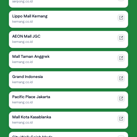
serpong.co.id
Lippo Mall Kemang
kemang.co.id
AEON Mall JGC
kemang.co.id
Mall Taman Anggrek
kemang.co.id
Grand Indonesia
kemang.co.id
Pacific Place Jakarta
kemang.co.id
Mall Kota Kasablanka
kemang.co.id