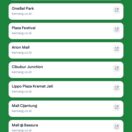
OneBel Park
kemang.co.id
Plaza Festival
kemang.co.id
Arion Mall
kemang.co.id
Cibubur Junction
kemang.co.id
Lippo Plaza Kramat Jati
kemang.co.id
Mall Cijantung
kemang.co.id
Mall @ Bassura
kemang.co.id