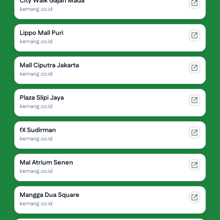
City Walk Gajah Mada
kemang.co.id
Lippo Mall Puri
kemang.co.id
Mall Ciputra Jakarta
kemang.co.id
Plaza Slipi Jaya
kemang.co.id
fX Sudirman
kemang.co.id
Mal Atrium Senen
kemang.co.id
Mangga Dua Square
kemang.co.id