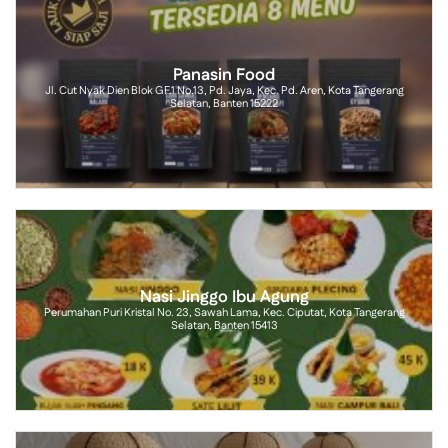
Panasin Food
Jl. Cut Nyak Dien Blok GF.1 No.13, Pd. Jaya, Kec. Pd. Aren, Kota Tangerang
Selatan, Banten 15222
Nasi Jinggo Ibu Agung
Perumahan Puri Kristal No. 23, Sawah Lama, Kec. Ciputat, Kota Tangerang
Selatan, Banten 15413