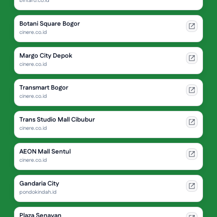
bintaro.co.id
Botani Square Bogor
cinere.co.id
Margo City Depok
cinere.co.id
Transmart Bogor
cinere.co.id
Trans Studio Mall Cibubur
cinere.co.id
AEON Mall Sentul
cinere.co.id
Gandaria City
pondokindah.id
Plaza Senayan