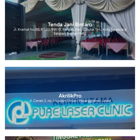
Tenda Jani Bintaro
Jl. Kramat No.65, RT.03/RW.10, Rengas, Kec. Ciputat Tim., Kota Tangerang
Selatan, Banten 15412
AkrilikPro
Jl. Cenek 2. no. 5 Kodam Bintaro Pesanggrahan Jaksel