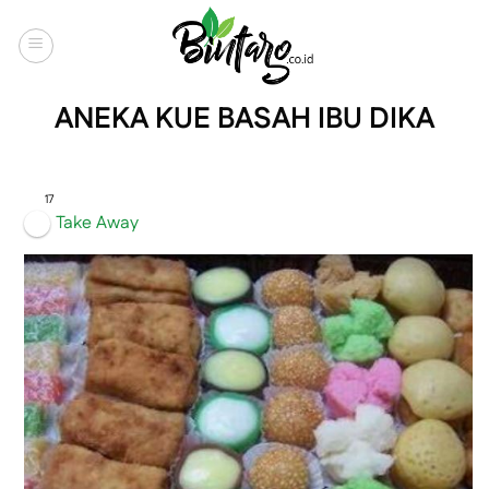
Skip
to
content
ANEKA KUE BASAH IBU DIKA
17
Take Away