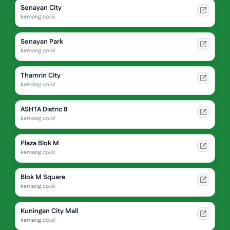
Senayan City
kemang.co.id
Senayan Park
kemang.co.id
Thamrin City
kemang.co.id
ASHTA Distric 8
kemang.co.id
Plaza Blok M
kemang.co.id
Blok M Square
kemang.co.id
Kuningan City Mall
kemang.co.id