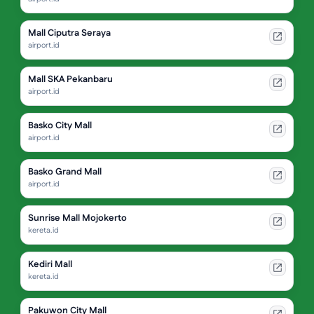
Mall Ciputra Seraya
airport.id
Mall SKA Pekanbaru
airport.id
Basko City Mall
airport.id
Basko Grand Mall
airport.id
Sunrise Mall Mojokerto
kereta.id
Kediri Mall
kereta.id
Pakuwon City Mall