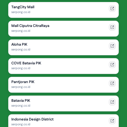
TangCity Mall
serpong.co.id
Mall Ciputra CitraRaya
serpong.co.id
Aloha PIK
serpong.co.id
COVE Batavia PIK
serpong.co.id
Pantjoran PIK
serpong.co.id
Batavia PIK
serpong.co.id
Indonesia Design District
serpong.co.id