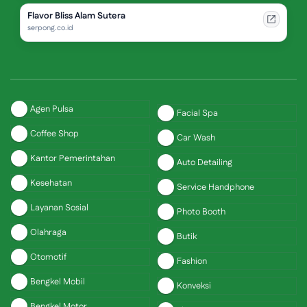
Flavor Bliss Alam Sutera
serpong.co.id
Agen Pulsa
Facial Spa
Coffee Shop
Car Wash
Kantor Pemerintahan
Auto Detailing
Kesehatan
Service Handphone
Layanan Sosial
Photo Booth
Olahraga
Butik
Otomotif
Fashion
Bengkel Mobil
Konveksi
Bengkel Motor