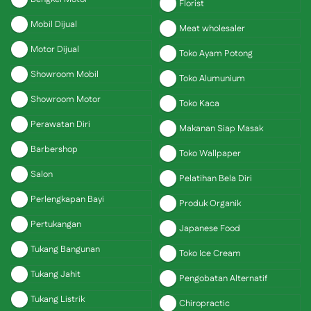
Florist
Mobil Dijual
Meat wholesaler
Motor Dijual
Toko Ayam Potong
Showroom Mobil
Toko Alumunium
Showroom Motor
Toko Kaca
Perawatan Diri
Makanan Siap Masak
Barbershop
Toko Wallpaper
Salon
Pelatihan Bela Diri
Perlengkapan Bayi
Produk Organik
Pertukangan
Japanese Food
Tukang Bangunan
Toko Ice Cream
Tukang Jahit
Pengobatan Alternatif
Tukang Listrik
Chiropractic