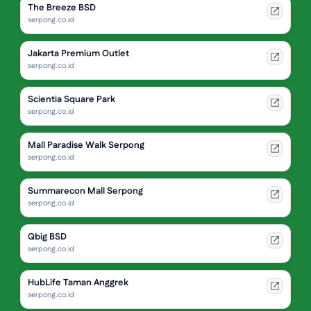
The Breeze BSD
serpong.co.id
Jakarta Premium Outlet
serpong.co.id
Scientia Square Park
serpong.co.id
Mall Paradise Walk Serpong
serpong.co.id
Summarecon Mall Serpong
serpong.co.id
Qbig BSD
serpong.co.id
HubLife Taman Anggrek
serpong.co.id