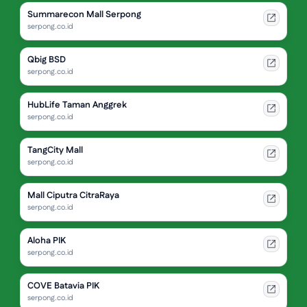
Summarecon Mall Serpong
serpong.co.id
Qbig BSD
serpong.co.id
HubLife Taman Anggrek
serpong.co.id
TangCity Mall
serpong.co.id
Mall Ciputra CitraRaya
serpong.co.id
Aloha PIK
serpong.co.id
COVE Batavia PIK
serpong.co.id