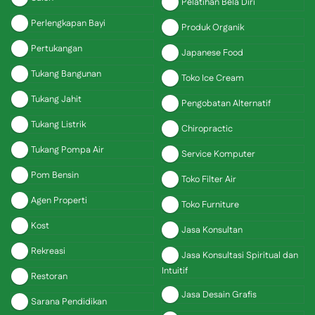
Pelatihan Bela Diri
Perlengkapan Bayi
Produk Organik
Pertukangan
Japanese Food
Tukang Bangunan
Toko Ice Cream
Tukang Jahit
Pengobatan Alternatif
Tukang Listrik
Chiropractic
Tukang Pompa Air
Service Komputer
Pom Bensin
Toko Filter Air
Agen Properti
Toko Furniture
Kost
Jasa Konsultan
Rekreasi
Jasa Konsultasi Spiritual dan
Intuitif
Restoran
Jasa Desain Grafis
Sarana Pendidikan