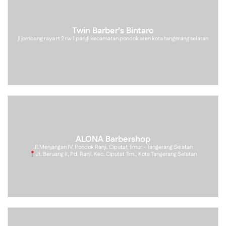
Twin Barber’s Bintaro
jl jombang raya rt 2 rw 1 parigi kecamatan pondok aren kota tangerang selatan
ALONA Barbershop
Jl.Menjangan IV, Pondok Ranji, Ciputat Timur - Tangerang Selatan
Jl. Beruang II, Pd. Ranji, Kec. Ciputat Tim., Kota Tangerang Selatan