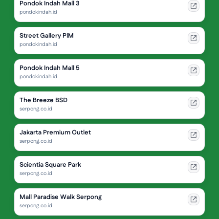
Pondok Indah Mall 3
pondokindah.id
Street Gallery PIM
pondokindah.id
Pondok Indah Mall 5
pondokindah.id
The Breeze BSD
serpong.co.id
Jakarta Premium Outlet
serpong.co.id
Scientia Square Park
serpong.co.id
Mall Paradise Walk Serpong
serpong.co.id