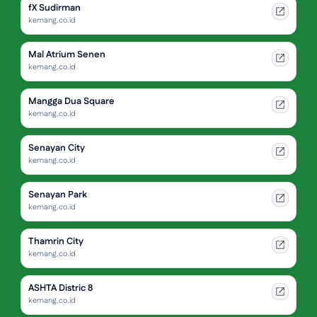
fX Sudirman
kemang.co.id
Mal Atrium Senen
kemang.co.id
Mangga Dua Square
kemang.co.id
Senayan City
kemang.co.id
Senayan Park
kemang.co.id
Thamrin City
kemang.co.id
ASHTA Distric 8
kemang.co.id