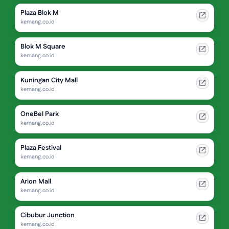
Plaza Blok M
kemang.co.id
Blok M Square
kemang.co.id
Kuningan City Mall
kemang.co.id
OneBel Park
kemang.co.id
Plaza Festival
kemang.co.id
Arion Mall
kemang.co.id
Cibubur Junction
kemang.co.id