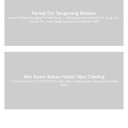
Perisai Diri Tangerang Selatan
Smart Village Kelurahan Pondok Ranji, Jl. Menjangan Raya No.56, Pd. Ranji, Kec.
Ciputat Tim., Kota Tangerang Selatan, Banten 15412
Mie Ayam Bakso Hakiki Tajur Ciledug
Jl. Kramat Raya, RT.002/RW.005, Tajur, Kec. Ciledug, Kota Tangerang, Banten
15152