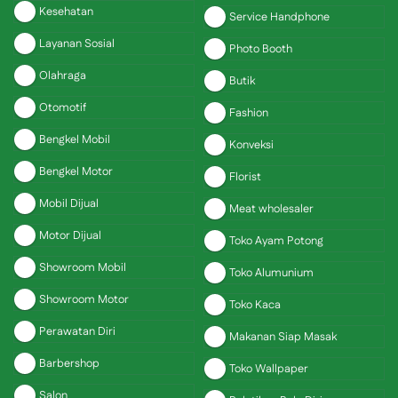
Kesehatan
Service Handphone
Layanan Sosial
Photo Booth
Olahraga
Butik
Otomotif
Fashion
Bengkel Mobil
Konveksi
Bengkel Motor
Florist
Mobil Dijual
Meat wholesaler
Motor Dijual
Toko Ayam Potong
Showroom Mobil
Toko Alumunium
Showroom Motor
Toko Kaca
Perawatan Diri
Makanan Siap Masak
Barbershop
Toko Wallpaper
Salon