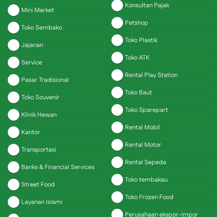
Konsultan Pajak
Mini Market
Petshop
Toko Sembako
Toko Plastik
Jajanan
Toko ATK
Service
Rental Play Station
Pasar Tradisional
Toko Baut
Toko Souvenir
Toko Sparepart
Klinik Hewan
Rental Mobil
Kantor
Rental Motor
Transportasi
Rental Sepeda
Banks & Financial Services
Toko tembakau
Street Food
Toko Frozen Food
Layanan Islami
Perusahaan ekspor-impor