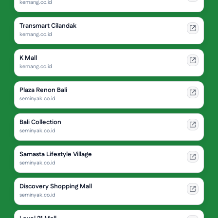
kemang.co.id
Transmart Cilandak
kemang.co.id
K Mall
kemang.co.id
Plaza Renon Bali
seminyak.co.id
Bali Collection
seminyak.co.id
Samasta Lifestyle Village
seminyak.co.id
Discovery Shopping Mall
seminyak.co.id