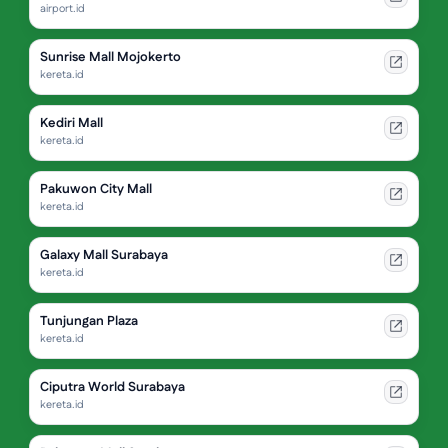
airport.id
Sunrise Mall Mojokerto
kereta.id
Kediri Mall
kereta.id
Pakuwon City Mall
kereta.id
Galaxy Mall Surabaya
kereta.id
Tunjungan Plaza
kereta.id
Ciputra World Surabaya
kereta.id