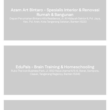
Azam Art Bintaro - Spesialis Interior & Renovasi
Rumah & Bangunan
Depan Perumahan Bintaro Hills Residence, Jl. Al Hidayah Sektor 8, Pd. Jaya,
Kec. Pd. Aren, Kota Tangerang Selatan, Banten 15220
EduPals - Brain Training & Homeschooling
Ruko The Icon Business Park, Jl. BSD Raya Utama N/5-6, Barat, Sampora,
Cisauk, Tangerang Regency, Banten 15345