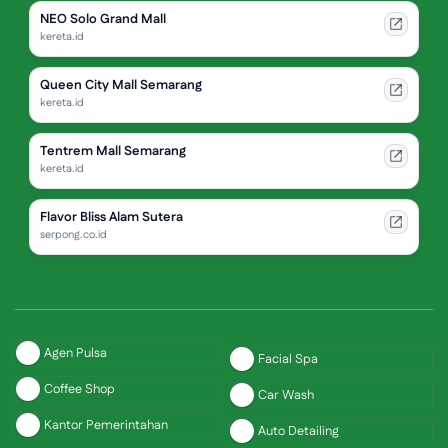
NEO Solo Grand Mall
kereta.id
Queen City Mall Semarang
kereta.id
Tentrem Mall Semarang
kereta.id
Flavor Bliss Alam Sutera
serpong.co.id
Agen Pulsa
Facial Spa
Coffee Shop
Car Wash
Kantor Pemerintahan
Auto Detailing