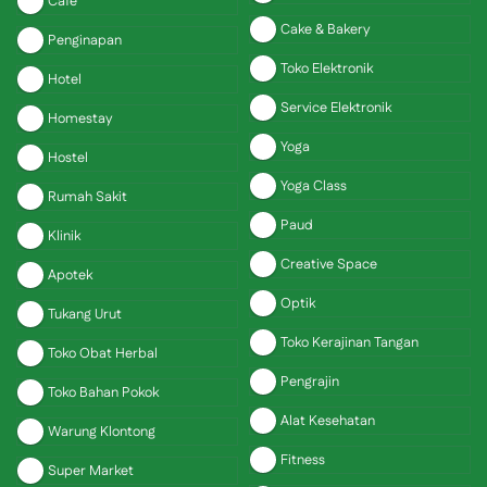
Cafe
Cake & Bakery
Penginapan
Toko Elektronik
Hotel
Service Elektronik
Homestay
Yoga
Hostel
Yoga Class
Rumah Sakit
Paud
Klinik
Creative Space
Apotek
Optik
Tukang Urut
Toko Kerajinan Tangan
Toko Obat Herbal
Pengrajin
Toko Bahan Pokok
Alat Kesehatan
Warung Klontong
Fitness
Super Market