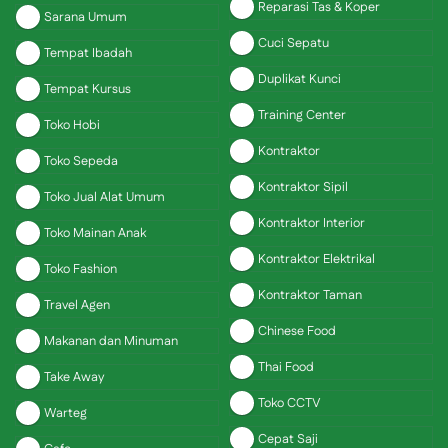
Reparasi Tas & Koper
Sarana Umum
Cuci Sepatu
Tempat Ibadah
Duplikat Kunci
Tempat Kursus
Training Center
Toko Hobi
Kontraktor
Toko Sepeda
Kontraktor Sipil
Toko Jual Alat Umum
Kontraktor Interior
Toko Mainan Anak
Kontraktor Elektrikal
Toko Fashion
Kontraktor Taman
Travel Agen
Chinese Food
Makanan dan Minuman
Thai Food
Take Away
Toko CCTV
Warteg
Cepat Saji