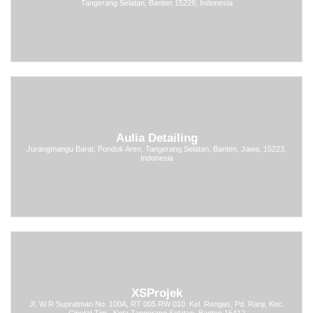
Tangerang Selatan, Banten 15226, Indonesia
Aulia Detailing
Jurangmangu Barat, Pondok Aren, Tangerang Selatan, Banten, Jawa, 15223,
Indonesia
XSProjek
Jl. W R Supratman No. 100A, RT 005 RW 010. Kel. Rengas, Pd. Ranji, Kec.
Ciputat Tim., Kota Tangerang Selatan, Banten 15412