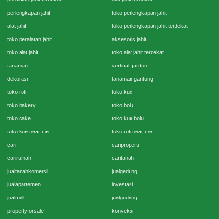
perlengkapan jahit
toko perlengkapan jahit
alat jahit
toko perlengkapan jahit terdekat
toko peralatan jahit
aksesoris jahit
toko alat jahit
toko alat jahit terdekat
tanaman
vertical garden
dekorasi
tanaman gantung
toko roti
toko kue
toko bakery
toko bolu
toko cake
toko kue bolu
toko kue near me
toko roti near me
cari
cariproperti
carirumah
caritanah
jualtanahkomersil
jualgedung
jualapartemen
investasi
jualmall
jualgudang
propertyforsale
konveksi