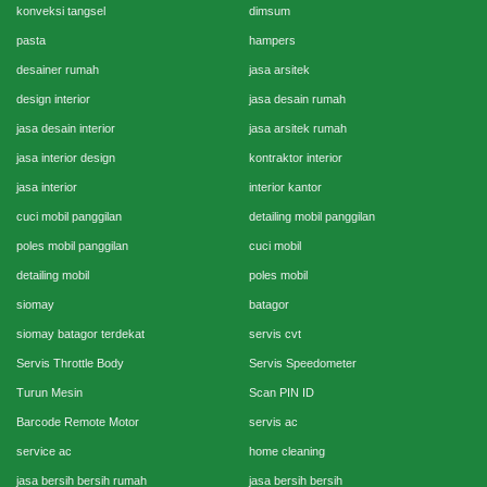
konveksi tangsel
dimsum
pasta
hampers
desainer rumah
jasa arsitek
design interior
jasa desain rumah
jasa desain interior
jasa arsitek rumah
jasa interior design
kontraktor interior
jasa interior
interior kantor
cuci mobil panggilan
detailing mobil panggilan
poles mobil panggilan
cuci mobil
detailing mobil
poles mobil
siomay
batagor
siomay batagor terdekat
servis cvt
Servis Throttle Body
Servis Speedometer
Turun Mesin
Scan PIN ID
Barcode Remote Motor
servis ac
service ac
home cleaning
jasa bersih bersih rumah
jasa bersih bersih