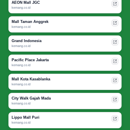
AEON Mall JGC
kemang.co.id
Mall Taman Anggrek
kemang.co.id
Grand Indonesia
kemang.co.id
Pacific Place Jakarta
kemang.co.id
Mall Kota Kasablanka
kemang.co.id
City Walk Gajah Mada
kemang.co.id
Lippo Mall Puri
kemang.co.id