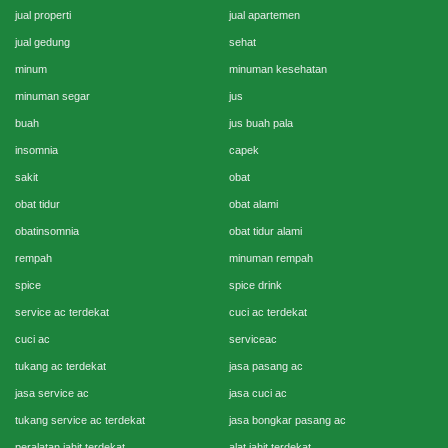
jual properti
jual apartemen
jual gedung
sehat
minum
minuman kesehatan
minuman segar
jus
buah
jus buah pala
insomnia
capek
sakit
obat
obat tidur
obat alami
obatinsomnia
obat tidur alami
rempah
minuman rempah
spice
spice drink
service ac terdekat
cuci ac terdekat
cuci ac
serviceac
tukang ac terdekat
jasa pasang ac
jasa service ac
jasa cuci ac
tukang service ac terdekat
jasa bongkar pasang ac
peralatan jahit terdekat
alat jahit terdekat