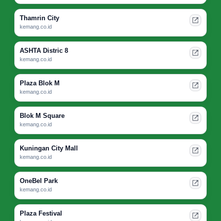
Thamrin City
kemang.co.id
ASHTA Distric 8
kemang.co.id
Plaza Blok M
kemang.co.id
Blok M Square
kemang.co.id
Kuningan City Mall
kemang.co.id
OneBel Park
kemang.co.id
Plaza Festival