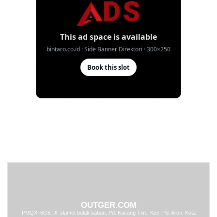
OUTGER.COM
PMQX+6G5, Jl. slamet bulak saban, Pd. Kacang Tim., Kec. Pd. Aren, Kota