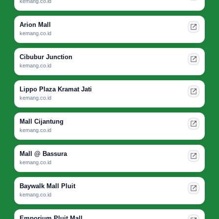
kemang.co.id
Arion Mall
kemang.co.id
Cibubur Junction
kemang.co.id
Lippo Plaza Kramat Jati
kemang.co.id
Mall Cijantung
kemang.co.id
Mall @ Bassura
kemang.co.id
Baywalk Mall Pluit
kemang.co.id
Emporium Pluit Mall