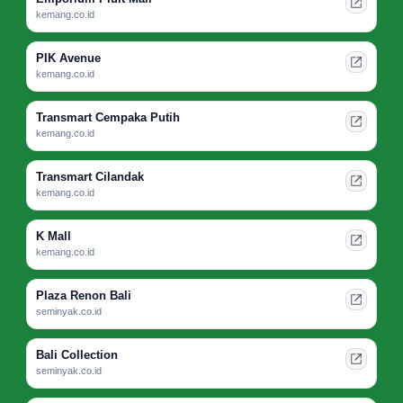
kemang.co.id
PIK Avenue
kemang.co.id
Transmart Cempaka Putih
kemang.co.id
Transmart Cilandak
kemang.co.id
K Mall
kemang.co.id
Plaza Renon Bali
seminyak.co.id
Bali Collection
seminyak.co.id