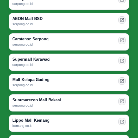
serpong.co.id
AEON Mall BSD
serpong.co.id
Carstensz Serpong
serpong.co.id
Supermall Karawaci
serpong.co.id
Mall Kelapa Gading
serpong.co.id
Summarecon Mall Bekasi
serpong.co.id
Lippo Mall Kemang
kemang.co.id