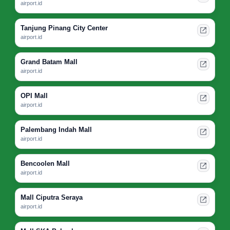
airport.id
Tanjung Pinang City Center
airport.id
Grand Batam Mall
airport.id
OPI Mall
airport.id
Palembang Indah Mall
airport.id
Bencoolen Mall
airport.id
Mall Ciputra Seraya
airport.id