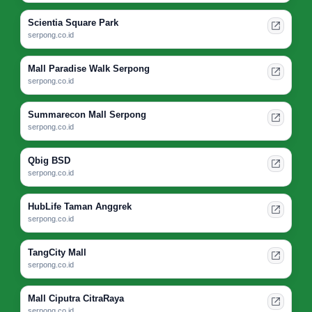
Scientia Square Park
serpong.co.id
Mall Paradise Walk Serpong
serpong.co.id
Summarecon Mall Serpong
serpong.co.id
Qbig BSD
serpong.co.id
HubLife Taman Anggrek
serpong.co.id
TangCity Mall
serpong.co.id
Mall Ciputra CitraRaya
serpong.co.id