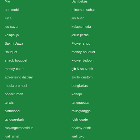
Mie
Ban bekas
ban mobil
minuman sehat
juice
jus buah
jus sayur
kelapa muda
kelapa ijo
jeruk peras
Bakmi Jawa
Flower shop
Bouquet
money bouquet
snack bouquet
Flower balloon
money cake
gift & souvenir
advertising display
akrilik custom
media promosi
bengkellas
pagarrumah
kanopi
teralis
tanggaputar
pintudobel
railingtangga
tanggarebah
foldinggate
ranjangtempattidur
healthy drink
jual rumah
jual ruko