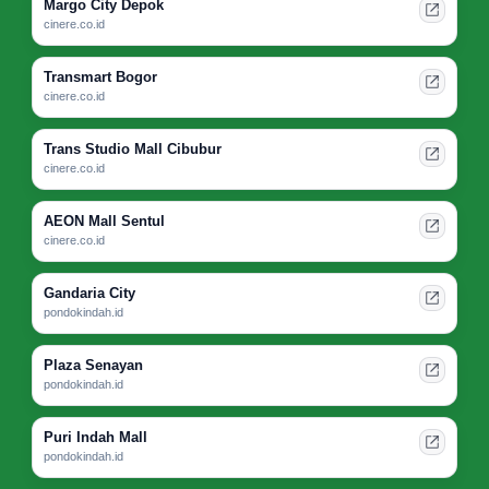
Margo City Depok
cinere.co.id
Transmart Bogor
cinere.co.id
Trans Studio Mall Cibubur
cinere.co.id
AEON Mall Sentul
cinere.co.id
Gandaria City
pondokindah.id
Plaza Senayan
pondokindah.id
Puri Indah Mall
pondokindah.id