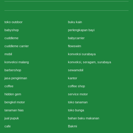
toko outdoor
buku kain
babyshop
perlengkapan bayi
cuddleme
babycarrier
cuddleme carrier
flowswim
mobil
konveksi surabaya
konveksi malang
konveksi, seragam, surabaya
barbershop
sewamobil
jasa pengiriman
kantor
coffee
coffee shop
hidden gem
service motor
bengkel motor
toko tanaman
tanaman hias
toko bunga
jual pupuk
bahan baku makanan
cafe
Bakmi