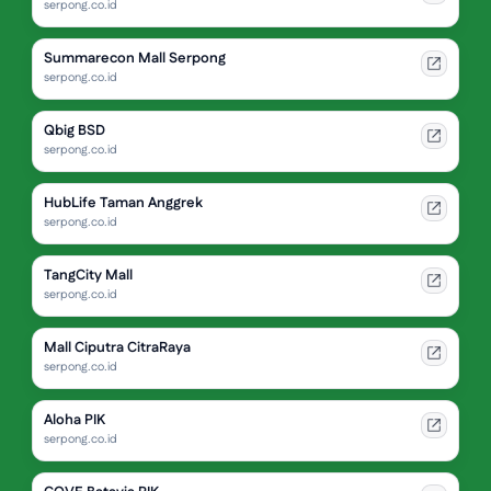
serpong.co.id
Summarecon Mall Serpong
serpong.co.id
Qbig BSD
serpong.co.id
HubLife Taman Anggrek
serpong.co.id
TangCity Mall
serpong.co.id
Mall Ciputra CitraRaya
serpong.co.id
Aloha PIK
serpong.co.id