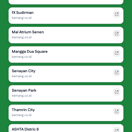
fX Sudirman
kemang.co.id
Mal Atrium Senen
kemang.co.id
Mangga Dua Square
kemang.co.id
Senayan City
kemang.co.id
Senayan Park
kemang.co.id
Thamrin City
kemang.co.id
ASHTA Distric 8