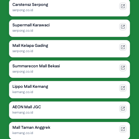
Carstensz Serpong
serpong.co.id
Supermall Karawaci
serpong.co.id
Mall Kelapa Gading
serpong.co.id
Summarecon Mall Bekasi
serpong.co.id
Lippo Mall Kemang
kemang.co.id
AEON Mall JGC
kemang.co.id
Mall Taman Anggrek
kemang.co.id