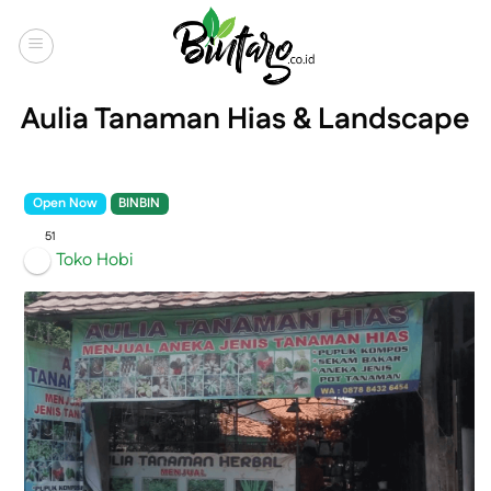
Skip
to
content
Aulia Tanaman Hias & Landscape
Open Now
BINBIN
51
Toko Hobi