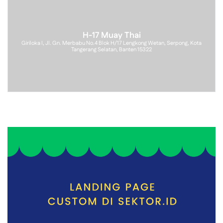
H-17 Muay Thai
Giriloka I, Jl. Gn. Merbabu No.4 Blok H/17 Lengkong Wetan, Serpong, Kota
Tangerang Selatan, Banten 15322