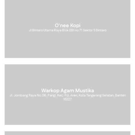
O'nee Kopi
Jl Bintaro Utama Raya Blok EB1 no 71 Sektor 5 Bintaro
Warkop Agam Mustika
Jl. Jombang Raya No.06, Parigi, Kec. Pd. Aren, Kota Tangerang Selatan, Banten
15227