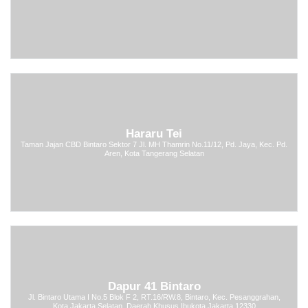
Hararu Tei
Taman Jajan CBD Bintaro Sektor 7 Jl. MH Thamrin No.11/12, Pd. Jaya, Kec. Pd.
Aren, Kota Tangerang Selatan
Dapur 41 Bintaro
Jl. Bintaro Utama I No.5 Blok F 2, RT.16/RW.8, Bintaro, Kec. Pesanggrahan,
Kota Jakarta Selatan, Daerah Khusus Ibukota Jakarta 12330