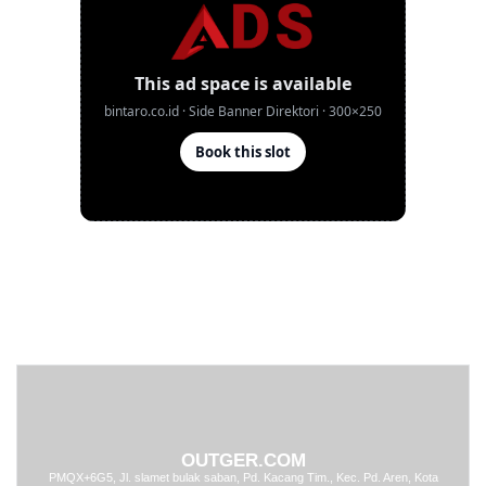
OUTGER.COM
PMQX+6G5, Jl. slamet bulak saban, Pd. Kacang Tim., Kec. Pd. Aren, Kota