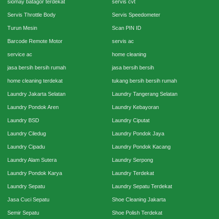
siomay batagor terdekat
servis cvt
Servis Throttle Body
Servis Speedometer
Turun Mesin
Scan PIN ID
Barcode Remote Motor
servis ac
service ac
home cleaning
jasa bersih bersih rumah
jasa bersih bersih
home cleaning terdekat
tukang bersih bersih rumah
Laundry Jakarta Selatan
Laundry Tangerang Selatan
Laundry Pondok Aren
Laundry Kebayoran
Laundry BSD
Laundry Ciputat
Laundry Ciledug
Laundry Pondok Jaya
Laundry Cipadu
Laundry Pondok Kacang
Laundry Alam Sutera
Laundry Serpong
Laundry Pondok Karya
Laundry Terdekat
Laundry Sepatu
Laundry Sepatu Terdekat
Jasa Cuci Sepatu
Shoe Cleaning Jakarta
Semir Sepatu
Shoe Polish Terdekat