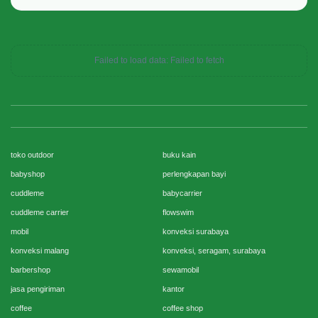
Failed to load data: Failed to fetch
toko outdoor
buku kain
babyshop
perlengkapan bayi
cuddleme
babycarrier
cuddleme carrier
flowswim
mobil
konveksi surabaya
konveksi malang
konveksi, seragam, surabaya
barbershop
sewamobil
jasa pengiriman
kantor
coffee
coffee shop