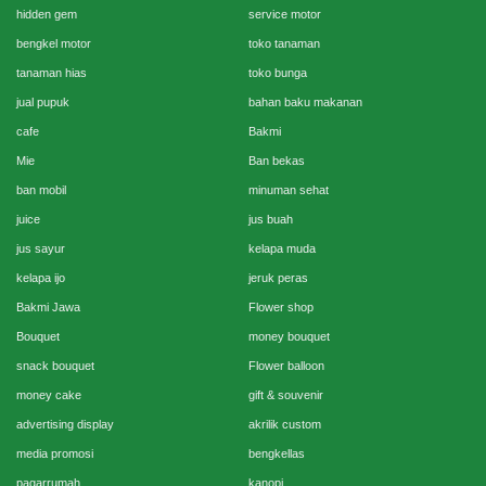
hidden gem
service motor
bengkel motor
toko tanaman
tanaman hias
toko bunga
jual pupuk
bahan baku makanan
cafe
Bakmi
Mie
Ban bekas
ban mobil
minuman sehat
juice
jus buah
jus sayur
kelapa muda
kelapa ijo
jeruk peras
Bakmi Jawa
Flower shop
Bouquet
money bouquet
snack bouquet
Flower balloon
money cake
gift & souvenir
advertising display
akrilik custom
media promosi
bengkellas
pagarrumah
kanopi