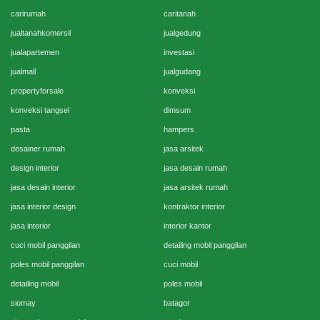
carirumah
caritanah
jualtanahkomersil
jualgedung
jualapartemen
investasi
jualmall
jualgudang
propertyforsale
konveksi
konveksi tangsel
dimsum
pasta
hampers
desainer rumah
jasa arsitek
design interior
jasa desain rumah
jasa desain interior
jasa arsitek rumah
jasa interior design
kontraktor interior
jasa interior
interior kantor
cuci mobil panggilan
detailing mobil panggilan
poles mobil panggilan
cuci mobil
detailing mobil
poles mobil
siomay
batagor