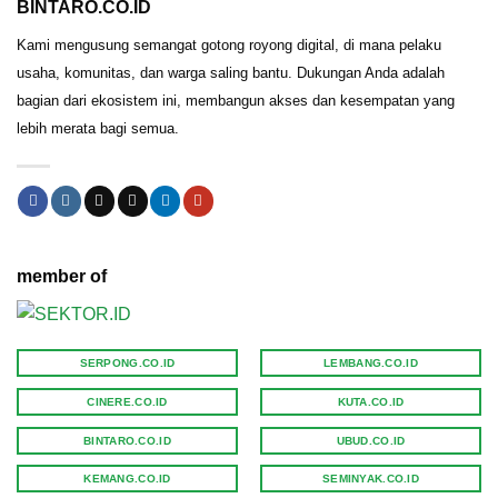
BINTARO.CO.ID
Kami mengusung semangat gotong royong digital, di mana pelaku
usaha, komunitas, dan warga saling bantu. Dukungan Anda adalah
bagian dari ekosistem ini, membangun akses dan kesempatan yang
lebih merata bagi semua.
member of
SERPONG.CO.ID
LEMBANG.CO.ID
CINERE.CO.ID
KUTA.CO.ID
BINTARO.CO.ID
UBUD.CO.ID
KEMANG.CO.ID
SEMINYAK.CO.ID