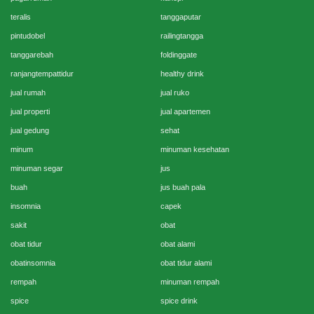
teralis
tanggaputar
pintudobel
railingtangga
tanggarebah
foldinggate
ranjangtempattidur
healthy drink
jual rumah
jual ruko
jual properti
jual apartemen
jual gedung
sehat
minum
minuman kesehatan
minuman segar
jus
buah
jus buah pala
insomnia
capek
sakit
obat
obat tidur
obat alami
obatinsomnia
obat tidur alami
rempah
minuman rempah
spice
spice drink