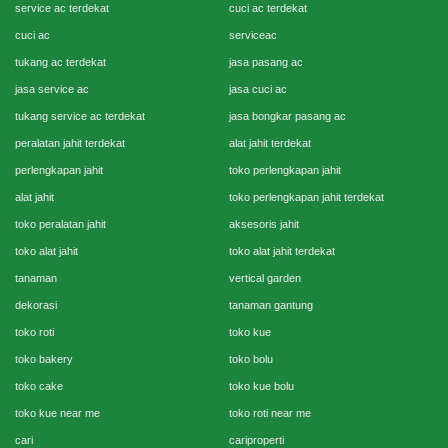
service ac terdekat
cuci ac terdekat
cuci ac
serviceac
tukang ac terdekat
jasa pasang ac
jasa service ac
jasa cuci ac
tukang service ac terdekat
jasa bongkar pasang ac
peralatan jahit terdekat
alat jahit terdekat
perlengkapan jahit
toko perlengkapan jahit
alat jahit
toko perlengkapan jahit terdekat
toko peralatan jahit
aksesoris jahit
toko alat jahit
toko alat jahit terdekat
tanaman
vertical garden
dekorasi
tanaman gantung
toko roti
toko kue
toko bakery
toko bolu
toko cake
toko kue bolu
toko kue near me
toko roti near me
cari
cariproperti